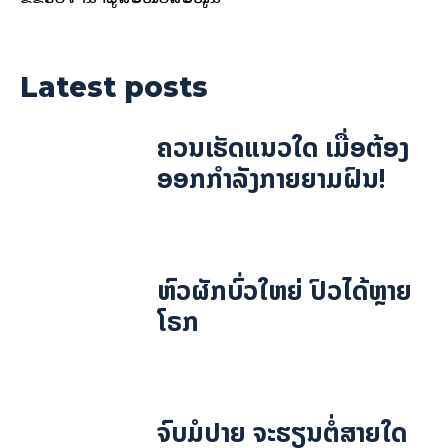
Latest posts
ຄວນເຮັດແນວໃດ ເມື່ອຕ້ອງ
ອອກກຳລັງກາຍຍາມຝົນ!
ຫົວຜັກບົ່ວໃຫຍ່ ປົວໄດ້ຫຼາຍ
ໂຣກ
ຈົບມໍປາຍ ຈະຮຽນຕໍ່ສາຍໃດ