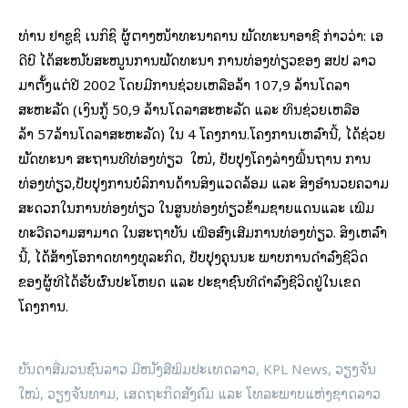
ທ່ານ ຢາຊູຊິ ເນກິຊິ ຜູ້ຕາງໜ້າທະນາຄານ ພັດທະນາອາຊີ ກ່າວວ່າ: ເອ
ດີບີ ໄດ້ສະໜັບສະໜູນການພັດທະນາ ການທ່ອງທ່ຽວຂອງ ສປປ ລາວ
ມາຕັ້ງແຕ່ປີ 2002 ໂດຍມີການຊ່ວຍເຫລືອລ້າ 107,9 ລ້ານໂດລາ
ສະຫະລັດ (ເງິນກູ້ 50,9 ລ້ານໂດລາສະຫະລັດ ແລະ ທຶນຊ່ວຍເຫລືອ
ລ້າ 57ລ້ານໂດລາສະຫະລັດ) ໃນ 4 ໂຄງການ.ໂຄງການເຫລົ່ານີ້, ໄດ້ຊ່ວຍ
ພັດທະນາ ສະຖານທີ່ທ່ອງທ່ຽວ ໃໝ່, ປັບປຸງໂຄງລ່າງພື້ນຖານ ການ
ທ່ອງທ່ຽວ,ປັບປຸງການບໍລິການດ້ານສິ່ງແວດລ້ອມ ແລະ ສິ່ງອໍານວຍຄວາມ
ສະດວກໃນການທ່ອງທ່ຽວ ໃນສູນທ່ອງທ່ຽວຂ້າມຊາຍແດນແລະ ເພີ່ມ
ທະວີຄວາມສາມາດ ໃນສະຖາບັນ ເພື່ອສົ່ງເສີມການທ່ອງທ່ຽວ. ສິ່ງເຫລົ່າ
ນີ້, ໄດ້ສ້າງໂອກາດທາງທຸລະກິດ, ປັບປຸງຄຸນນະ ພາບການດໍາລົງຊີວິດ
ຂອງຜູ້ທີ່ໄດ້ຮັບຜົນປະໂຫຍດ ແລະ ປະຊາຊົນທີ່ດໍາລົງຊີວິດຢູ່ໃນເຂດ
ໂຄງການ.
ບັນດາສື່ມວນຊົນ​ລາວ ມີໜັງສືພິມປະເທດລາວ, KPL News, ວຽງຈັນ
ໃໝ່, ວຽງຈັນທາມ, ເສດຖະກິດສັງຄົມ ແລະ ໂທລະພາບແຫ່ງຊາດລາວ