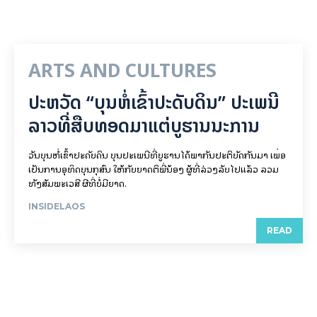
ARTS AND CULTURES
ປະຫວັດ “ບຸນຫໍ່ເຂົ້າປະດັບດິນ” ປະເພນີ
ລາວທີ່ສືບທອດມາແຕ່ບູຮານນະການ
ວັນບຸນຫໍ່ເຂົ້າປະດັບດິນ ບຸນປະເພນີທີ່ບູຮານໄດ້ພາກັນປະຕິບັດກັນມາ ເພື່ອ
ເປັນການອຸທິດບຸນກຸສົນ ໃຫ້ກັບຍາດຕິພີ່ນ້ອງ ຜູ້ທີ່ລ່ວງລັບໄປແລ້ວ ລວມ
ທັງສັມພະເວສີ ຜີທີ່ບໍ່ມີຍາດ.
INSIDELAOS
READ