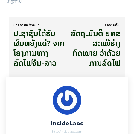
ໂຄງການ.
ບົດ​ຄວາມ​ທີ່​ຜ່ານ​ມາ
ບົດ​ຄວາມ​ຕໍ່​ໄປ
ປະ​ຊາ​ຊົນ​ໄດ້​​ຮັບ​
ລັດຖະມົນຕີ ຍທຂ
ຜົນຫຍັງ​ແດ່? ຈາກ
ສະເໜີຮ່າງ
ໂຄງການທາງ
ກົດໝາຍ ວ່າດ້ວຍ
ລົດໄຟຈີນ-ລາວ
ການລົດໄຟ
InsideLaos
http://insidelaos.com