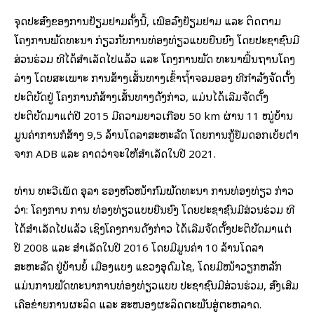
ຈຸດປະສົງຂອງການຢ້ຽມຢາມຄັ້ງນີ້, ເພື່ອລົງຢ້ຽມຢາມ ແລະ ຕິດຕາມ
ໂຄງການພັດທະນາ ກ່ຽວກັບການທ່ອງທ່ຽວແບບຍືນຍົງ ໂດຍປະຊາຊົນມີ
ສ່ວນຮ່ວມ ທີ່ໄດ້ສຳເລັດໄປແລ້ວ ແລະ ໂຄງການພັດ ທະນາພື້ນຖານໂຄງ
ລ່າງ ໂດຍສະເພາະ ການສ້າງເສັ້ນທາງເຂົ້າຖ້ຳຈອມອອງ ທີ່ກຳລັງຈັດຕັ້ງ
ປະຕິບັດຢູ່ ໂຄງການກໍ່ສ້າງເສັ້ນທາງດັ່ງກ່າວ, ແມ່ນໄດ້ເລີ່ມຈັດຕັ້ງ
ປະຕິບັດມາແຕ່ປີ 2015 ມີຄວາມຍາວເກືອບ 50 km ຜ່ານ 11 ໝູ່ບ້ານ
ມູນຄ່າການກໍ່ສ້າງ 9,5 ລ້ານໂດລາສະຫະລັດ ໂດຍການກູ້ຢືມດອກເບ້ຍຕໍ່າ
ຈາກ ADB ແລະ ຄາດວ່າຈະໃຫ້ສຳເລັດໃນປີ 2021.
ທ່ານ ທະວີເພັດ ອຸລາ ຮອງຫົວໜ້າກົມພັດທະນາ ການທ່ອງທ່ຽວ ກ່າວ
ວ່າ: ໂຄງການ ການ ທ່ອງທ່ຽວແບບຍືນຍົງ ໂດຍປະຊາຊົນມີສ່ວນຮ່ວມ ທີ່
ໄດ້ສຳເລັດໄປແລ້ວ ເຊິ່ງໂຄງການດັ່ງກ່າວ ໄດ້ເລີ່ມຈັດຕັ້ງປະຕິບັດມາແຕ່
ປີ 2008 ແລະ ສໍາເລັດໃນປີ 2016 ໂດຍມີມູນຄ່າ 10 ລ້ານໂດລາ
ສະຫະລັດ ຢູ່ບ້ານຍໍ້ ເມືອງແບງ ແຂວງອຸດົມໄຊ, ໂດຍມີໜ້າວຽກຫລັກ
ແມ່ນການພັດທະນາການທ່ອງທ່ຽວແບບ ປະຊາຊົນມີສ່ວນຮ່ວມ, ສົ່ງເສີມ
ເຄື່ອຂ່າຍການຜະລິດ ແລະ ສະໜອງຜະລິດຕະພັນສູ່ຕະຫລາດ.