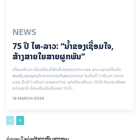
NEWS
75 ປີ ​ໄທ-ລາວ: “​ນ້ຳ​ຂອງ​ເຊື່ອມ​​ໃຈ,
ສ້າງສາຍໃຍ​ສາຍຜູກພັນ”
ເດືອນທັນວາ ເປັນເດືອນທີ່ສຳຄັນຂອງຊາວໄທ ແລະ ລາວ ເພາະເປັນວັນ
ສະເຫຼີມສະຫຼອງວັນຊາດຂອງທັງສອງປະເທດ ໃນວັນທີ 2 ທັນວາ (ລາວ)
ແລະ ວັນທີ 5 ທັນວາ (ປະເທດໄທ). ແຕ່ເດືອນທັນວາ 2025 ມີຄວາມພິເສດ
ກວ່າທຸກປີ ຍ້ອນເປັນວັນຄົບຮອບ 50 ປີ...
16 MARCH 2026
ຂໍຂອບໃຈນຳຜູ້ສະໜັບສະໜູນ