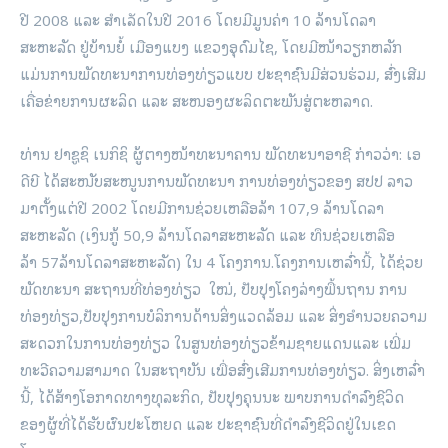
ປີ 2008 ແລະ ສໍາເລັດໃນປີ 2016 ໂດຍມີມູນຄ່າ 10 ລ້ານໂດລາ
ສະຫະລັດ ຢູ່ບ້ານຍໍ້ ເມືອງແບງ ແຂວງອຸດົມໄຊ, ໂດຍມີໜ້າວຽກຫລັກ
ແມ່ນການພັດທະນາການທ່ອງທ່ຽວແບບ ປະຊາຊົນມີສ່ວນຮ່ວມ, ສົ່ງເສີມ
ເຄື່ອຂ່າຍການຜະລິດ ແລະ ສະໜອງຜະລິດຕະພັນສູ່ຕະຫລາດ.
ທ່ານ ຢາຊູຊິ ເນກິຊິ ຜູ້ຕາງໜ້າທະນາຄານ ພັດທະນາອາຊີ ກ່າວວ່າ: ເອ
ດີບີ ໄດ້ສະໜັບສະໜູນການພັດທະນາ ການທ່ອງທ່ຽວຂອງ ສປປ ລາວ
ມາຕັ້ງແຕ່ປີ 2002 ໂດຍມີການຊ່ວຍເຫລືອລ້າ 107,9 ລ້ານໂດລາ
ສະຫະລັດ (ເງິນກູ້ 50,9 ລ້ານໂດລາສະຫະລັດ ແລະ ທຶນຊ່ວຍເຫລືອ
ລ້າ 57ລ້ານໂດລາສະຫະລັດ) ໃນ 4 ໂຄງການ.ໂຄງການເຫລົ່ານີ້, ໄດ້ຊ່ວຍ
ພັດທະນາ ສະຖານທີ່ທ່ອງທ່ຽວ ໃໝ່, ປັບປຸງໂຄງລ່າງພື້ນຖານ ການ
ທ່ອງທ່ຽວ,ປັບປຸງການບໍລິການດ້ານສິ່ງແວດລ້ອມ ແລະ ສິ່ງອໍານວຍຄວາມ
ສະດວກໃນການທ່ອງທ່ຽວ ໃນສູນທ່ອງທ່ຽວຂ້າມຊາຍແດນແລະ ເພີ່ມ
ທະວີຄວາມສາມາດ ໃນສະຖາບັນ ເພື່ອສົ່ງເສີມການທ່ອງທ່ຽວ. ສິ່ງເຫລົ່າ
ນີ້, ໄດ້ສ້າງໂອກາດທາງທຸລະກິດ, ປັບປຸງຄຸນນະ ພາບການດໍາລົງຊີວິດ
ຂອງຜູ້ທີ່ໄດ້ຮັບຜົນປະໂຫຍດ ແລະ ປະຊາຊົນທີ່ດໍາລົງຊີວິດຢູ່ໃນເຂດ