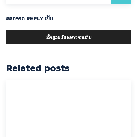
ອອກ​ຈາກ REPLY ເປັນ
ເຂົ້າ​ສູ່​ລະ​ບົບ​ອອກ​ຈາກ​ເຫັນ
Related posts