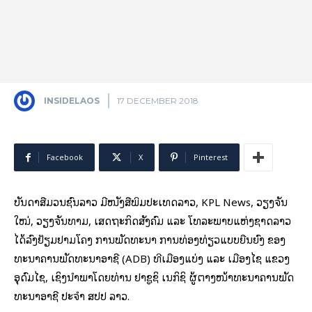
INSIDELAOS
17 DECEMBER 2018
Facebook
X
Pinterest
ບັນດາສື່ມວນຊົນ​ລາວ ມີໜັງສືພິມປະເທດລາວ, KPL News, ວຽງຈັນ
ໃໝ່, ວຽງຈັນທາມ, ເສດຖະກິດສັງຄົມ ແລະ ໂທລະພາບແຫ່ງຊາດລາວ
ໄດ້ລົງຢ້ຽມຢາມໂຄງ ການພັດທະນາ ການທ່ອງທ່ຽວແບບຍືນຍົງ ຂອງ
ທະນາຄານພັດທະນາອາຊີ (ADB) ທີ່ເມືອງແບ່ງ ແລະ ເມືອງໄຊ ແຂວງ
ອຸດົມໄຊ, ເຊິ່ງນຳພາໂດຍທ່ານ ຢາຊູຊິ ເນກິຊິ ຜູ້ຕາງໜ້າທະນາຄານພັດ
ທະນາອາຊີ ປະຈຳ ສປປ ລາວ.