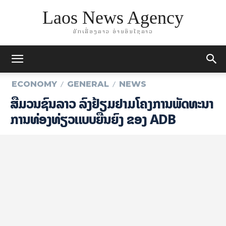
Laos News Agency
ມັກເລື່ອງລາວ ອ່ານອິນໄຊລາວ
ECONOMY
GENERAL
NEWS
ສື່ມວນຊົນລາວ ລົງຢ້ຽມຢາມໂຄງການພັດທະນາ
ການທ່ອງທ່ຽວແບບຍືນຍົງ ຂອງ ADB