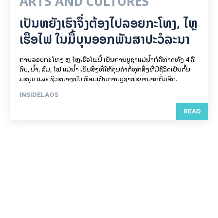
ARTS AND CULTURES
ເປັນ​ຫຍັງ​ເຮົາ​ຈຶ່ງ​ຕ້ອງ​ໄປລອຍ​ກະ​ໂທງ, ໄຫຼ​
ເຮືອ​ໄຟ ໃນ​ມື້​​ບຸນ​ອອກ​ພັນ​ສາ​ປະ​ວໍ​ລະ​ນາ
ການລອຍ​ກະ​ໂທງ ຫຼື ໄຫຼເຮືອໄຟນີ້ ເປັນການບູຊາແມ່ນໍ້າກໍຄືທາດທັງ 4 ຄື:
ດິນ, ນໍ້າ, ລົມ, ໄຟ ແມ່ນໍ້າ ເປັນສິ່ງທີ່ໃຫ້ຄຸນຄ່າຕໍ່ທຸກສິ່ງທີ່ມີຊີວິດເປັນຕົ້ນ
ມະນຸດ ແລະ ຊີວະນາໆພັນ ພ້ອມເປັນການບູຊາພະຍານາກຕື່ມອີກ.
INSIDELAOS
READ