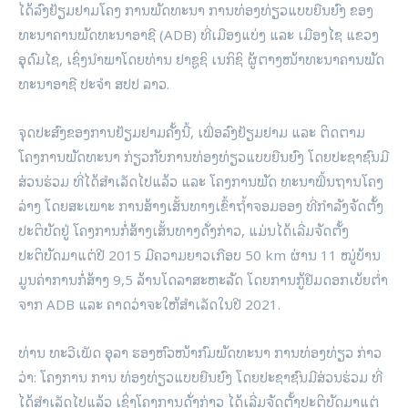
ໄດ້ລົງຢ້ຽມຢາມໂຄງ ການພັດທະນາ ການທ່ອງທ່ຽວແບບຍືນຍົງ ຂອງ
ທະນາຄານພັດທະນາອາຊີ (ADB) ທີ່ເມືອງແບ່ງ ແລະ ເມືອງໄຊ ແຂວງ
ອຸດົມໄຊ, ເຊິ່ງນຳພາໂດຍທ່ານ ຢາຊູຊິ ເນກິຊິ ຜູ້ຕາງໜ້າທະນາຄານພັດ
ທະນາອາຊີ ປະຈຳ ສປປ ລາວ.
ຈຸດປະສົງຂອງການຢ້ຽມຢາມຄັ້ງນີ້, ເພື່ອລົງຢ້ຽມຢາມ ແລະ ຕິດຕາມ
ໂຄງການພັດທະນາ ກ່ຽວກັບການທ່ອງທ່ຽວແບບຍືນຍົງ ໂດຍປະຊາຊົນມີ
ສ່ວນຮ່ວມ ທີ່ໄດ້ສຳເລັດໄປແລ້ວ ແລະ ໂຄງການພັດ ທະນາພື້ນຖານໂຄງ
ລ່າງ ໂດຍສະເພາະ ການສ້າງເສັ້ນທາງເຂົ້າຖ້ຳຈອມອອງ ທີ່ກຳລັງຈັດຕັ້ງ
ປະຕິບັດຢູ່ ໂຄງການກໍ່ສ້າງເສັ້ນທາງດັ່ງກ່າວ, ແມ່ນໄດ້ເລີ່ມຈັດຕັ້ງ
ປະຕິບັດມາແຕ່ປີ 2015 ມີຄວາມຍາວເກືອບ 50 km ຜ່ານ 11 ໝູ່ບ້ານ
ມູນຄ່າການກໍ່ສ້າງ 9,5 ລ້ານໂດລາສະຫະລັດ ໂດຍການກູ້ຢືມດອກເບ້ຍຕໍ່າ
ຈາກ ADB ແລະ ຄາດວ່າຈະໃຫ້ສຳເລັດໃນປີ 2021.
ທ່ານ ທະວີເພັດ ອຸລາ ຮອງຫົວໜ້າກົມພັດທະນາ ການທ່ອງທ່ຽວ ກ່າວ
ວ່າ: ໂຄງການ ການ ທ່ອງທ່ຽວແບບຍືນຍົງ ໂດຍປະຊາຊົນມີສ່ວນຮ່ວມ ທີ່
ໄດ້ສຳເລັດໄປແລ້ວ ເຊິ່ງໂຄງການດັ່ງກ່າວ ໄດ້ເລີ່ມຈັດຕັ້ງປະຕິບັດມາແຕ່