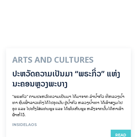
ARTS AND CULTURES
ປະຫວັດຄວາມເປັນມາ “ພຣະກິ່ວ” ແຫ່ງ
ນະຄອນຫຼວງພະບາງ
"ພຣະກິວ" ຕາມປະຫວັດຄວາມເປັນມາ ໄດ້ມາຈາກ ລຳນ້ຳກິວ ທີ່ຫລວງນ້ຳ
ທາ ຊົນເຜົ່າລາວເທິງໄດ້ໄປຂຸດມັນ ຢູ່ນ້ຳກິວ ຫລວງນ້ຳທາ ໄດ້ເອົາສຽມໄປ
ຂຸດ ແລະ ໄປທັ່ງໃສ່ແທ່ນພຼະ ແລະ ໄດ້ພົບເຫັນພຼະ ຫລັງຈາກນັ້ນໄດ້ຫາເອົາ
ຜ້າຫໍ່ໄວ້.
INSIDELAOS
READ