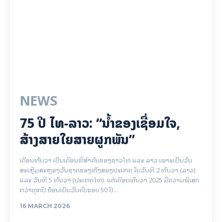
NEWS
75 ປີ ​ໄທ-ລາວ: “​ນ້ຳ​ຂອງ​ເຊື່ອມ​​ໃຈ,
ສ້າງສາຍໃຍ​ສາຍຜູກພັນ”
ເດືອນທັນວາ ເປັນເດືອນທີ່ສຳຄັນຂອງຊາວໄທ ແລະ ລາວ ເພາະເປັນວັນ
ສະເຫຼີມສະຫຼອງວັນຊາດຂອງທັງສອງປະເທດ ໃນວັນທີ 2 ທັນວາ (ລາວ)
ແລະ ວັນທີ 5 ທັນວາ (ປະເທດໄທ). ແຕ່ເດືອນທັນວາ 2025 ມີຄວາມພິເສດ
ກວ່າທຸກປີ ຍ້ອນເປັນວັນຄົບຮອບ 50 ປີ...
16 MARCH 2026