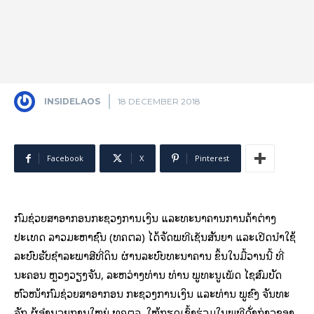
INSIDELAOS
18 DECEMBER 2018
Facebook
X
Pinterest
ກົມຊ່ວຍສາອາກອນກະຊວງການເງິນ ແລະທະນາຄານການຄ້າຕ່າງ
ປະເທດ ລາວມະຫາຊົນ (ທຄຕລ) ໄດ້ຈັດພິທີເຊັນສັນຍາ ແລະເປີດນໍາໃຊ້
ລະບົບຮັບຊໍາລະພາສີທີ່ດິນ ຜ່ານລະບົບທະນາຄານ ຂຶ້ນໃນມື້​ວານນີ້ ທີ່
ນະຄອນ ຫຼວງວຽງຈັນ, ລະຫວ່າງທ່ານ ທ່ານ ພູທະນູເພັດ ໄຊສົມບັດ
ຫົວໜ້າກົມຊ່ວຍສາອາກອນ ກະຊວງການເງິນ ແລະທ່ານ ພູຂົງ ຈັນທະ
ຈັກ ຜູ້ອໍານວຍການໃຫຍ່ ທຄຕລ, ໃຫ້ກຽດເຂົ້າຮ່ວມໃນພິທີດັ່ງກ່າວຂອງ