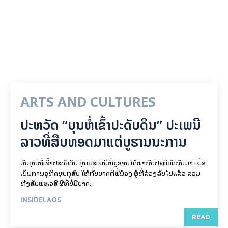
ARTS AND CULTURES
ປະຫວັດ “ບຸນຫໍ່ເຂົ້າປະດັບດິນ” ປະເພນີ
ລາວທີ່ສືບທອດມາແຕ່ບູຮານນະການ
ວັນບຸນຫໍ່ເຂົ້າປະດັບດິນ ບຸນປະເພນີທີ່ບູຮານໄດ້ພາກັນປະຕິບັດກັນມາ ເພື່ອ
ເປັນການອຸທິດບຸນກຸສົນ ໃຫ້ກັບຍາດຕິພີ່ນ້ອງ ຜູ້ທີ່ລ່ວງລັບໄປແລ້ວ ລວມ
ທັງສັມພະເວສີ ຜີທີ່ບໍ່ມີຍາດ.
INSIDELAOS
READ