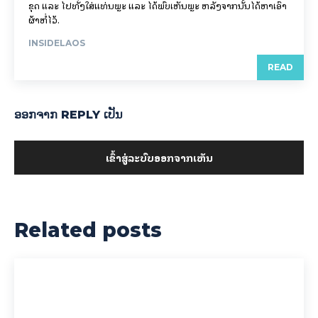
ຂຸດ ແລະ ໄປທັ່ງໃສ່ແທ່ນພຼະ ແລະ ໄດ້ພົບເຫັນພຼະ ຫລັງຈາກນັ້ນໄດ້ຫາເອົາ
ຜ້າຫໍ່ໄວ້.
INSIDELAOS
READ
ອອກ​ຈາກ REPLY ເປັນ
ເຂົ້າ​ສູ່​ລະ​ບົບ​ອອກ​ຈາກ​ເຫັນ
Related posts