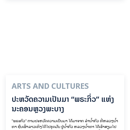
ARTS AND CULTURES
ປະຫວັດຄວາມເປັນມາ “ພຣະກິ່ວ” ແຫ່ງ
ນະຄອນຫຼວງພະບາງ
"ພຣະກິວ" ຕາມປະຫວັດຄວາມເປັນມາ ໄດ້ມາຈາກ ລຳນ້ຳກິວ ທີ່ຫລວງນ້ຳ
ທາ ຊົນເຜົ່າລາວເທິງໄດ້ໄປຂຸດມັນ ຢູ່ນ້ຳກິວ ຫລວງນ້ຳທາ ໄດ້ເອົາສຽມໄປ