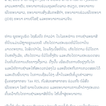
ລາວມະຫາຊົນ, ທະນາຄານຮ່ວມທຸລະກິດລາວ-ຫວຽດ, ທະນາຄານ
ພັດທະນາລາວ, ທະນາຄານສົ່ງເສີມກະສີກໍາ, ທະນາຄານຮ່ວມພັດທະນາ
(JDB) ທະນາ ຄານບີໄອຊີ ແລະທະນາຄານລາວຈີນ.
ທ່ານ ພູທະນູເພັດ ໄຊສົມບັດ ກ່າວວ່າ: ໃນໄລຍະຜ່ານ ການຊໍາລະພາສີ
ທີ່ດິນແມ່ນມີຫຼາຍຮູບແບບຄື: ເກັບໄປຕາມປະເພດທີ່ມີໃບຕາດິນ
ມາດຕະຖານ, ໃບສິດນໍາໃຊ, ໃບແຈ້ງເນື້ອທີ່ດິນ, ເກັບໄປຕາມ ບໍ່ມີໃບຕາ
ດິນຫຍັງເລີຍ, ເກັບໄປຕາມ ບໍ່ມີໃບຢັ້ງຢືນ ແລະເກັບໄປຕາມປະເພດຕອນ
ດິນທີ່ເກີດການເກັບບາງຄັ້ງຄາວ. ດັ່ງນັ້ນ ເພື່ອເປັນການປັບປຸງກົນໄກ
ແລະວິທີການຊໍາລະໃຫ້ສະດວກວ່ອງໄວ ແລະຮັບປະກັນການກວດສອບໄດ້
ແລະເປັນພື້ນຖານ ໃນການເຊື່ອມໂຍ່ງ ເຂົ້າໃນລະບົບຂໍ້ມູນຂ່າວສານ
ຄຸ້ມຄອງອາກອນ Tax RIS, ກົມສ່ວຍສາອາກອນ ຮ່ວມກັບ ບໍລິສັດ
ພັດທະນາ ໄອທີ ພາຍໃນປະເທດ ແລະທະນາຄານການຄ້າຕ່າງປະເທດ
ຄົ້ນຄວ້າກົນໄກການຊໍາລະພາສີທີ່ດິນ ໃຫ້ເຂົ້າສູ່ທະນາຄານ.