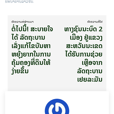
ທະນາຄານລາວຈີນ.
ບົດ​ຄວາມ​ທີ່​ຜ່ານ​ມາ
ບົດ​ຄວາມ​ຕໍ່​ໄປ
ຕໍ່​ໄປ​ນີ້! ສະ​ບາຍ​ໃຈ​
ທາງຊົນນະບົດ 2
ໄດ້ ລັດຖະບານ
ເມືອງ ຢູ່ແຂວງ
ເລັ່ງແກ້ໄຂບັນຫາ
ສະຫວັນນະເຂດ
ຫຍຸ້ງຍາກໃນການ
ໄດ້​ຮັບ​ການຊ່ວຍ​
ຄຸ້ມຄອງທີ່ດິນໃຫ້​
ເຫຼືອ​ຈາກ
ງ່າຍ​ຂຶ້ນ
ລັດຖະບານ
ເຢຍລະມັນ