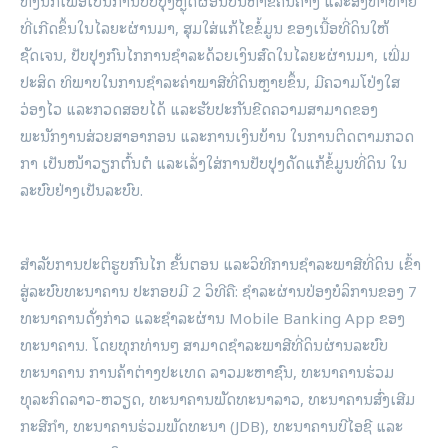
ທັງນີ້ກໍເພື່ອເປັນການປັບປຸງຫຼຸດຜ່ອນບັນຫາຂໍ້ຄົນຄ້າງ ແລະສິ່ງທ້າທາຍ
ທີ່ເກີດຂຶ້ນໃນໄລຍະຜ່ານມາ, ສຸມໃສ່ແກ້ໄຂຂໍ້ມູນ ຂອງເນື້ອທີ່ດິນໃຫ້
ຊັດເຈນ, ປັບປຸງກົນໄກການຊໍາລະດ້ວຍເງິນສົດໃນໄລຍະຜ່ານມາ, ເພີ່ມ
ປະສິດ ທິພາບໃນການຊໍາລະຄ່າພາສີທີ່ດິນຫຼາຍຂຶ້ນ, ມີຄວາມໂປ່ງໃສ
ວ່ອງໄວ ແລະກວດສອບໄດ້ ແລະຮັບປະກັນຂີດຄວາມສາມາດຂອງ
ພະນັກງານສ່ວຍສາອາກອນ ແລະການເງິນບ້ານ ໃນການຕິດຕາມກວດ
ກາ ເປັນໜ້າວຽກຕົ້ນຕໍ ແລະເລັ່ງໃສ່ການປັບປຸງດັດແກ້ຂໍ້ມູນທີ່ດິນ ໃນ
ລະບົບຢ່າງເປັນລະບົບ.
ສໍາລັບການປະຕິຮູບກົນໄກ ຂັ້ນຕອນ ແລະວິທີການຊໍາລະພາສີທີ່ດິນ ເຂົ້າ
ສູ່ລະບົບທະນາຄານ ປະກອບມີ 2 ວິທີຄື: ຊໍາລະຜ່ານປ່ອງບໍລິການຂອງ 7
ທະນາຄານດັ່ງກ່າວ ແລະຊໍາລະຜ່ານ Mobile Banking App ຂອງ
ທະນາຄານ. ໂດຍທຸກທ່ານໆ ສາມາດຊໍາລະພາສີທີ່ດິນຜ່ານລະບົບ
ທະນາຄານ ການຄ້າຕ່າງປະເທດ ລາວມະຫາຊົນ, ທະນາຄານຮ່ວມ
ທຸລະກິດລາວ-ຫວຽດ, ທະນາຄານພັດທະນາລາວ, ທະນາຄານສົ່ງເສີມ
ກະສີກໍາ, ທະນາຄານຮ່ວມພັດທະນາ (JDB), ທະນາຄານບີໄອຊີ ແລະ