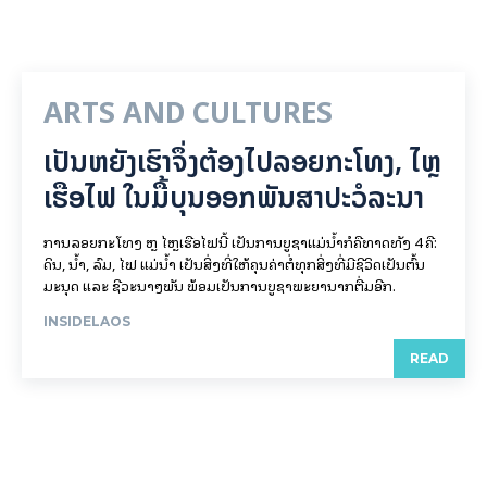
ARTS AND CULTURES
ເປັນ​ຫຍັງ​ເຮົາ​ຈຶ່ງ​ຕ້ອງ​ໄປລອຍ​ກະ​ໂທງ, ໄຫຼ​
ເຮືອ​ໄຟ ໃນ​ມື້​​ບຸນ​ອອກ​ພັນ​ສາ​ປະ​ວໍ​ລະ​ນາ
ການລອຍ​ກະ​ໂທງ ຫຼື ໄຫຼເຮືອໄຟນີ້ ເປັນການບູຊາແມ່ນໍ້າກໍຄືທາດທັງ 4 ຄື:
ດິນ, ນໍ້າ, ລົມ, ໄຟ ແມ່ນໍ້າ ເປັນສິ່ງທີ່ໃຫ້ຄຸນຄ່າຕໍ່ທຸກສິ່ງທີ່ມີຊີວິດເປັນຕົ້ນ
ມະນຸດ ແລະ ຊີວະນາໆພັນ ພ້ອມເປັນການບູຊາພະຍານາກຕື່ມອີກ.
INSIDELAOS
READ