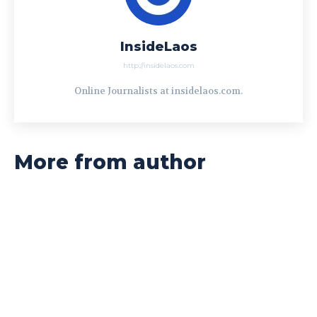
InsideLaos
http://insidelaos.com
Online Journalists at insidelaos.com.
More from author