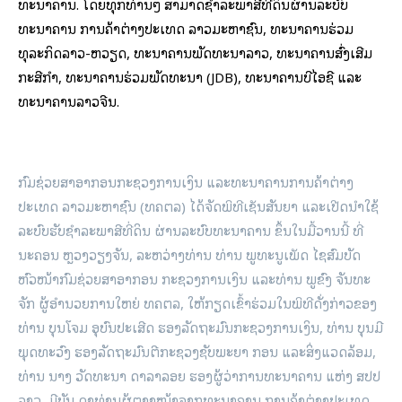
ທະນາຄານ. ໂດຍທຸກທ່ານໆ ສາມາດຊໍາລະພາສີທີ່ດິນຜ່ານລະບົບ
ທະນາຄານ ການຄ້າຕ່າງປະເທດ ລາວມະຫາຊົນ, ທະນາຄານຮ່ວມ
ທຸລະກິດລາວ-ຫວຽດ, ທະນາຄານພັດທະນາລາວ, ທະນາຄານສົ່ງເສີມ
ກະສີກໍາ, ທະນາຄານຮ່ວມພັດທະນາ (JDB), ທະນາຄານບີໄອຊີ ແລະ
ທະນາຄານລາວຈີນ.
ກົມຊ່ວຍສາອາກອນກະຊວງການເງິນ ແລະທະນາຄານການຄ້າຕ່າງ
ປະເທດ ລາວມະຫາຊົນ (ທຄຕລ) ໄດ້ຈັດພິທີເຊັນສັນຍາ ແລະເປີດນໍາໃຊ້
ລະບົບຮັບຊໍາລະພາສີທີ່ດິນ ຜ່ານລະບົບທະນາຄານ ຂຶ້ນໃນມື້​ວານນີ້ ທີ່
ນະຄອນ ຫຼວງວຽງຈັນ, ລະຫວ່າງທ່ານ ທ່ານ ພູທະນູເພັດ ໄຊສົມບັດ
ຫົວໜ້າກົມຊ່ວຍສາອາກອນ ກະຊວງການເງິນ ແລະທ່ານ ພູຂົງ ຈັນທະ
ຈັກ ຜູ້ອໍານວຍການໃຫຍ່ ທຄຕລ, ໃຫ້ກຽດເຂົ້າຮ່ວມໃນພິທີດັ່ງກ່າວຂອງ
ທ່ານ ບຸນໂຈມ ອຸບົນປະເສີດ ຮອງລັດຖະມົນກະຊວງການເງິນ, ທ່ານ ບຸນມີ
ພຸດທະວົງ ຮອງລັດຖະມົນຕີກະຊວງຊັບພະຍາ ກອນ ແລະສິ່ງແວດລ້ອມ,
ທ່ານ ນາງ ວັດທະນາ ດາລາລອຍ ຮອງຜູ້ວ່າການທະນາຄານ ແຫ່ງ ສປປ
ລາວ, ມີບັນ ດາທ່ານຜູ້ຕາງໜ້າຈາກທະນາຄານ ການຄ້າຕ່າງປະເທດ