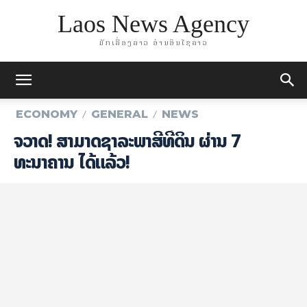
Laos News Agency
ມັກເລື່ອງລາວ ອ່ານອິນໄຊລາວ
ECONOMY
GENERAL
NEWS
ຈ​ວາດ! ສາ​ມາດຊໍາລະພາສີທີ່ດິນ ຜ່ານ 7
ທະນາຄານ ໄດ້ແລ້ວ!