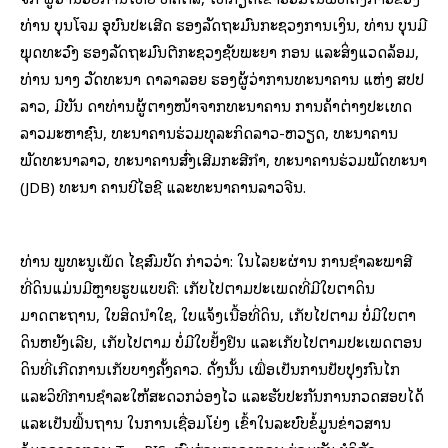
ທ່ານ ບຸນໂຈມ ອຸບົນປະເສີດ ຮອງລັດຖະມົນກະຊວງການເງິນ, ທ່ານ ບຸນມີ
ພຸດທະວົງ ຮອງລັດຖະມົນຕີກະຊວງຊັບພະຍາ ກອນ ແລະສິ່ງແວດລ້ອມ,
ທ່ານ ນາງ ວັດທະນາ ດາລາລອຍ ຮອງຜູ້ວ່າການທະນາຄານ ແຫ່ງ ສປປ
ລາວ, ມີບັນ ດາທ່ານຜູ້ຕາງໜ້າຈາກທະນາຄານ ການຄ້າຕ່າງປະເທດ
ລາວມະຫາຊົນ, ທະນາຄານຮ່ວມທຸລະກິດລາວ-ຫວຽດ, ທະນາຄານ
ພັດທະນາລາວ, ທະນາຄານສົ່ງເສີມກະສີກໍາ, ທະນາຄານຮ່ວມພັດທະນາ
(JDB) ທະນາ ຄານບີໄອຊີ ແລະທະນາຄານລາວຈີນ.
ທ່ານ ພູທະນູເພັດ ໄຊສົມບັດ ກ່າວວ່າ: ໃນໄລຍະຜ່ານ ການຊໍາລະພາສີ
ທີ່ດິນແມ່ນມີຫຼາຍຮູບແບບຄື: ເກັບໄປຕາມປະເພດທີ່ມີໃບຕາດິນ
ມາດຕະຖານ, ໃບສິດນໍາໃຊ, ໃບແຈ້ງເນື້ອທີ່ດິນ, ເກັບໄປຕາມ ບໍ່ມີໃບຕາ
ດິນຫຍັງເລີຍ, ເກັບໄປຕາມ ບໍ່ມີໃບຢັ້ງຢືນ ແລະເກັບໄປຕາມປະເພດຕອນ
ດິນທີ່ເກີດການເກັບບາງຄັ້ງຄາວ. ດັ່ງນັ້ນ ເພື່ອເປັນການປັບປຸງກົນໄກ
ແລະວິທີການຊໍາລະໃຫ້ສະດວກວ່ອງໄວ ແລະຮັບປະກັນການກວດສອບໄດ້
ແລະເປັນພື້ນຖານ ໃນການເຊື່ອມໂຍ່ງ ເຂົ້າໃນລະບົບຂໍ້ມູນຂ່າວສານ