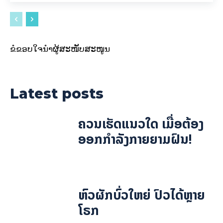
ຂໍຂອບໃຈນຳຜູ້ສະໜັບສະໜູນ
Latest posts
ຄວນເຮັດແນວໃດ ເມື່ອຕ້ອງ
ອອກກຳລັງກາຍຍາມຝົນ!
ຫົວຜັກບົ່ວໃຫຍ່ ປົວໄດ້ຫຼາຍ
ໂຣກ