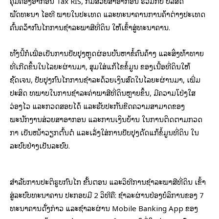
ຄຸ້ມຄອງອາກອນ Tax RIS, ກົມສ່ວຍສາອາກອນ ຮ່ວມກັບ ບໍລິສັດ
ພັດທະນາ ໄອທີ ພາຍໃນປະເທດ ແລະທະນາຄານການຄ້າຕ່າງປະເທດ
ຄົ້ນຄວ້າກົນໄກການຊໍາລະພາສີທີ່ດິນ ໃຫ້ເຂົ້າສູ່ທະນາຄານ.
ທັງນີ້ກໍເພື່ອເປັນການປັບປຸງຫຼຸດຜ່ອນບັນຫາຂໍ້ຄົນຄ້າງ ແລະສິ່ງທ້າທາຍ
ທີ່ເກີດຂຶ້ນໃນໄລຍະຜ່ານມາ, ສຸມໃສ່ແກ້ໄຂຂໍ້ມູນ ຂອງເນື້ອທີ່ດິນໃຫ້
ຊັດເຈນ, ປັບປຸງກົນໄກການຊໍາລະດ້ວຍເງິນສົດໃນໄລຍະຜ່ານມາ, ເພີ່ມ
ປະສິດ ທິພາບໃນການຊໍາລະຄ່າພາສີທີ່ດິນຫຼາຍຂຶ້ນ, ມີຄວາມໂປ່ງໃສ
ວ່ອງໄວ ແລະກວດສອບໄດ້ ແລະຮັບປະກັນຂີດຄວາມສາມາດຂອງ
ພະນັກງານສ່ວຍສາອາກອນ ແລະການເງິນບ້ານ ໃນການຕິດຕາມກວດ
ກາ ເປັນໜ້າວຽກຕົ້ນຕໍ ແລະເລັ່ງໃສ່ການປັບປຸງດັດແກ້ຂໍ້ມູນທີ່ດິນ ໃນ
ລະບົບຢ່າງເປັນລະບົບ.
ສໍາລັບການປະຕິຮູບກົນໄກ ຂັ້ນຕອນ ແລະວິທີການຊໍາລະພາສີທີ່ດິນ ເຂົ້າ
ສູ່ລະບົບທະນາຄານ ປະກອບມີ 2 ວິທີຄື: ຊໍາລະຜ່ານປ່ອງບໍລິການຂອງ 7
ທະນາຄານດັ່ງກ່າວ ແລະຊໍາລະຜ່ານ Mobile Banking App ຂອງ