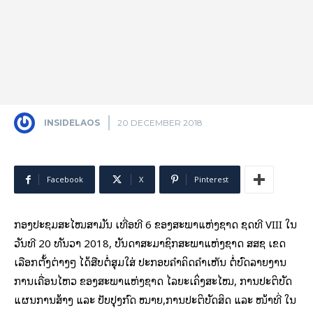
INSIDELAOS
20 DECEMBER 2018
Facebook
X
Pinterest
​ກອງ​ປະຊຸມ​ສະ​ໄໝສາມັນ​ ເທື່ອ​ທີ 6 ຂອງ​ສະພາ​ແຫ່ງ​ຊາດ​ ຊຸດ​ທີ VIII ໃນ​
ວັນ​ທີ 20 ທັນວາ 2018, ບັນດາສະມາຊິກ​ສະພາ​ແຫ່ງ​ຊາດ ສສຊ ​​ເຂດ​
ເລືອກ​ຕັ້ງ​ຕ່າງໆ ໄດ້​ສືບຕໍ່ສຸມ​ໃສ່​ ປະກອບ​ຄຳ​ຄິດ​ຄຳ​ເຫັນ ຕໍ່ບົດ​ລາຍ​ງານ​
ການ​ເຄື່ອນ​ໄຫວ ຂອງ​ສະພາ​ແຫ່ງ​ຊາດ ​ໄລຍະ​ເຄິ່ງສະ​ໄໝ, ການ​ປະຕິບັດ​
ແຜນການ​ສ້າງ ​ແລະ ປັບປຸງກົດ ໝາຍ,ການ​ປະຕິບັດ​ສິດ ​ແລະ ໜ້າທີ່ ​ໃນ​