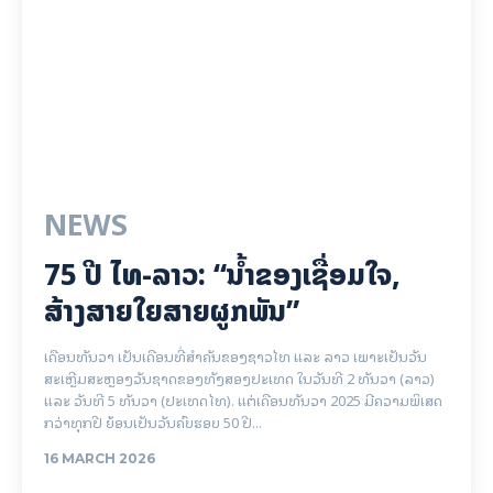
NEWS
75 ປີ ​ໄທ-ລາວ: “​ນ້ຳ​ຂອງ​ເຊື່ອມ​​ໃຈ,
ສ້າງສາຍໃຍ​ສາຍຜູກພັນ”
ເດືອນທັນວາ ເປັນເດືອນທີ່ສຳຄັນຂອງຊາວໄທ ແລະ ລາວ ເພາະເປັນວັນ
ສະເຫຼີມສະຫຼອງວັນຊາດຂອງທັງສອງປະເທດ ໃນວັນທີ 2 ທັນວາ (ລາວ)
ແລະ ວັນທີ 5 ທັນວາ (ປະເທດໄທ). ແຕ່ເດືອນທັນວາ 2025 ມີຄວາມພິເສດ
ກວ່າທຸກປີ ຍ້ອນເປັນວັນຄົບຮອບ 50 ປີ...
16 MARCH 2026