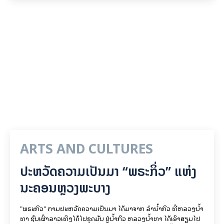
ARTS AND CULTURES
ປະຫວັດຄວາມເປັນມາ “ພຣະກິ່ວ” ແຫ່ງ
ນະຄອນຫຼວງພະບາງ
"ພຣະກິວ" ຕາມປະຫວັດຄວາມເປັນມາ ໄດ້ມາຈາກ ລຳນ້ຳກິວ ທີ່ຫລວງນ້ຳ
ທາ ຊົນເຜົ່າລາວເທິງໄດ້ໄປຂຸດມັນ ຢູ່ນ້ຳກິວ ຫລວງນ້ຳທາ ໄດ້ເອົາສຽມໄປ