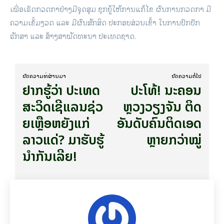
ເພື່ອ​ເຮັດ​ກວດກາ​ຢ່າງ​ມີ​ຈຸດ​ສຸມ ຊຸກຍູ້​ໃຫ້ການ​ແກ້​ໄຂ ​ຜົນ​ການ​ກວດກາ ມີ​
ຄວາມ​ເຂັ້ມ​ງວດ ​ແລະ ມີ​ຜົນ​ສັກສິດ ປະກອບສ່ວນ​ເຂົ້າ​ ໃນ​ການ​ປົກ​ປັກ​
ຮັກສາ ​ແລະ ສ້າງສາ​ພັດທະນາ​ ປະ​ເທດ​ຊາດ.
ບົດ​ຄວາມ​ທີ່​ຜ່ານ​ມາ
ບົດ​ຄວາມ​ຕໍ່​ໄປ
ຢາກ​ຮູ້​ວ່າ ປະ​ເທດ
​ປະ​ໂທ້! ນະ​ຄອນ​
ສະວິດເຊີແລນ​ຊ່ວ​
ຫຼວງວຽງ​ຈັນ ຕິດ​
ຍ​ເຫຼືອ​ຫຍັງ​ແກ່​
ອັນ​ດັບ​ຄົນ​ຕິດ​ເອດ​
ລາວແດ່?​ ມາ​ຮັບ​ຮູ້​
ຫຼາຍກວ່າ​ໝູ່
ນຳ​ກັນ​ເລີຍ!