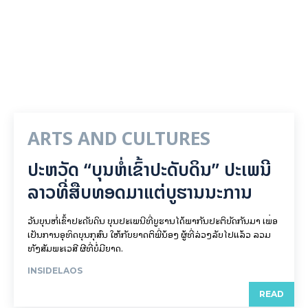
ARTS AND CULTURES
ປະຫວັດ “ບຸນຫໍ່ເຂົ້າປະດັບດິນ” ປະເພນີ
ລາວທີ່ສືບທອດມາແຕ່ບູຮານນະການ
ວັນບຸນຫໍ່ເຂົ້າປະດັບດິນ ບຸນປະເພນີທີ່ບູຮານໄດ້ພາກັນປະຕິບັດກັນມາ ເພື່ອ
ເປັນການອຸທິດບຸນກຸສົນ ໃຫ້ກັບຍາດຕິພີ່ນ້ອງ ຜູ້ທີ່ລ່ວງລັບໄປແລ້ວ ລວມ
ທັງສັມພະເວສີ ຜີທີ່ບໍ່ມີຍາດ.
INSIDELAOS
READ