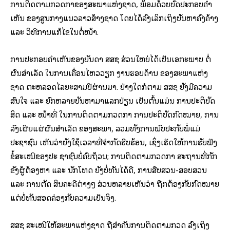
ການ​ຕິດຕາມ​ກວດກາຂອງ​ສະພາ​ແຫ່ງ​ຊາດ, ພ້ອມ​ດ້ວຍ​ບົດ​ປະກອບ​ຄຳ​
ເຫັນ ຂອງ​ສູນ​ກາງ​ແນວ​ລາວ​ສ້າງ​ຊາດ ​ໂດຍ​ໄດ້​ລົງ​ເລິກ​​ເຖິງ​ບັນຫາ​ຄົງ​ຄ້າງ
​ແລະ ວິທີ​ການ​ແກ້​ໄຂ​ໃນຕໍ່ໜ້າ.
ການ​ປະກອບ​ຄຳ​ເຫັນຂອງບັນດາ ສສຊ ສ່ວນ​ໃຫຍ່​ໄດ້​ເປັນ​ເອກະ​ພາບ ຕໍ່
ຜົນສຳ​ເລັດ​​ ໃນ​ການ​ເຄື່ອນ​ໄຫວ​ວຽກ ງານ​ຮອບດ້ານ ຂອງສະພາ​ແຫ່ງ​
ຊາດ ຕະຫລອດ​ໄລຍະສາມ​ປີຜ່ານມາ. ຢ່າງ​ໃດ​ກໍ​ຕາມ ສສຊ ​ຍັງ​ມີ​ຄວາມ​
ສົນ​ໃຈ ​ແລະ ຍົກ​ຫລາຍ​ບັນຫາ​ມາ​ແລກປ່ຽນ ​ເປັນ​ຕົ້ນ​ແມ່ນ​ ການ​ປະຕິບັດ​
ສິດ ​ແລະ ໜ້າທີ່ ​ໃນ​ການ​ຕິດຕາມ​ກວດກາ ​ການ​ປະຕິບັດ​ກົດໝາຍ, ການ​
ລົງ​ເຜີຍ​ແຜ່​ຜົນສຳ​ເລັດ ​ຂອງ​ສະພາ, ລວມທັງການພົບ​ປະ​ກັບ​ພໍ່​ແມ່​
ປະຊາຊົນ ​ເຫັນ​ວ່າ​ຍັງ​ໃຊ້​ເວລາ​ທີ່​ຈຳກັດຮີບ​ຮ້ອນ, ​ເຊິ່ງ​ເຮັດ​ໃຫ້ການ​ຮັບ​ຟັງ​
ຂໍ້​ສະ​ເໜີຂອງ​ປະ ຊາຊົນບໍ່ຄົບ​ຖ້ວນ; ການ​ຕິດຕາມ​ກວດກາ ສະຖານ​ທີ່​ກັກ​
ຂັງ​ຜູ້​ຕ້ອງ​ຫາ ​ແລະ ນັກ​ໂທດ ຍັງ​ບໍ່ທັນ​ໄດ້​ດີ, ການ​ສືບສວນ-ສອບ​ສວນ ​
ແລະ ການ​ຕັດ ສິນຄະດີ​ຕ່າງໆ ​ສ່ວນ​ຫລາຍເຫັນ​ວ່າ​ ຖືກຕ້ອງກັບ​ກົດໝາຍ
​ແຕ່​ບໍ່ທັນ​ສອດຄ່ອງ​ກັບ​ຄວາມ​ເປັນ​ຈິງ.
ສສຊ ສະ​ເໜີ​ໃຫ້​ສະພາ​ແຫ່ງຊາດ ຖື​ສຳຄັນ​ການ​ຕິດຕາມ​ກວດ ລົງ​ເຖິງ​