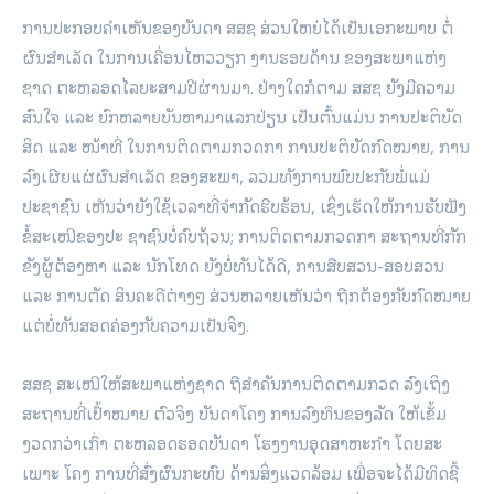
ການ​ປະກອບ​ຄຳ​ເຫັນຂອງບັນດາ ສສຊ ສ່ວນ​ໃຫຍ່​ໄດ້​ເປັນ​ເອກະ​ພາບ ຕໍ່
ຜົນສຳ​ເລັດ​​ ໃນ​ການ​ເຄື່ອນ​ໄຫວ​ວຽກ ງານ​ຮອບດ້ານ ຂອງສະພາ​ແຫ່ງ​
ຊາດ ຕະຫລອດ​ໄລຍະສາມ​ປີຜ່ານມາ. ຢ່າງ​ໃດ​ກໍ​ຕາມ ສສຊ ​ຍັງ​ມີ​ຄວາມ​
ສົນ​ໃຈ ​ແລະ ຍົກ​ຫລາຍ​ບັນຫາ​ມາ​ແລກປ່ຽນ ​ເປັນ​ຕົ້ນ​ແມ່ນ​ ການ​ປະຕິບັດ​
ສິດ ​ແລະ ໜ້າທີ່ ​ໃນ​ການ​ຕິດຕາມ​ກວດກາ ​ການ​ປະຕິບັດ​ກົດໝາຍ, ການ​
ລົງ​ເຜີຍ​ແຜ່​ຜົນສຳ​ເລັດ ​ຂອງ​ສະພາ, ລວມທັງການພົບ​ປະ​ກັບ​ພໍ່​ແມ່​
ປະຊາຊົນ ​ເຫັນ​ວ່າ​ຍັງ​ໃຊ້​ເວລາ​ທີ່​ຈຳກັດຮີບ​ຮ້ອນ, ​ເຊິ່ງ​ເຮັດ​ໃຫ້ການ​ຮັບ​ຟັງ​
ຂໍ້​ສະ​ເໜີຂອງ​ປະ ຊາຊົນບໍ່ຄົບ​ຖ້ວນ; ການ​ຕິດຕາມ​ກວດກາ ສະຖານ​ທີ່​ກັກ​
ຂັງ​ຜູ້​ຕ້ອງ​ຫາ ​ແລະ ນັກ​ໂທດ ຍັງ​ບໍ່ທັນ​ໄດ້​ດີ, ການ​ສືບສວນ-ສອບ​ສວນ ​
ແລະ ການ​ຕັດ ສິນຄະດີ​ຕ່າງໆ ​ສ່ວນ​ຫລາຍເຫັນ​ວ່າ​ ຖືກຕ້ອງກັບ​ກົດໝາຍ
​ແຕ່​ບໍ່ທັນ​ສອດຄ່ອງ​ກັບ​ຄວາມ​ເປັນ​ຈິງ.
ສສຊ ສະ​ເໜີ​ໃຫ້​ສະພາ​ແຫ່ງຊາດ ຖື​ສຳຄັນ​ການ​ຕິດຕາມ​ກວດ ລົງ​ເຖິງ​
ສະຖານ​ທີ່​​ເປົ້າໝາຍ ຕົວ​ຈິງ ບັນດາ​ໂຄງ ການ​ລົງທຶນ​ຂອງ​ລັດ ​ໃຫ້​ເຂັ້ມ​
ງວດ​ກວ່າ​ເກົ່າ ຕະຫລອດ​ຮອດ​ບັນດາ​ ໂຮງງານ​ອຸດສາ​ຫະກຳ ​ໂດຍ​ສະ​
ເພາະ ​ໂຄງ ການທີ່​ສົ່ງ​ຜົນ​ກະທົບ​ ດ້ານ​ສິ່ງ​ແວດ​ລ້ອມ ​ເພື່ອ​ຈະ​ໄດ້​ມີ​ທິດ​ຊີ້​