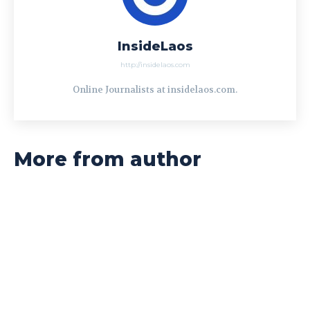
InsideLaos
http://insidelaos.com
Online Journalists at insidelaos.com.
More from author