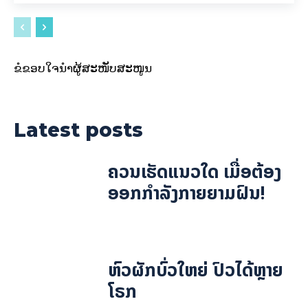
ຂໍຂອບໃຈນຳຜູ້ສະໜັບສະໜູນ
Latest posts
ຄວນເຮັດແນວໃດ ເມື່ອຕ້ອງ
ອອກກຳລັງກາຍຍາມຝົນ!
ຫົວຜັກບົ່ວໃຫຍ່ ປົວໄດ້ຫຼາຍ
ໂຣກ