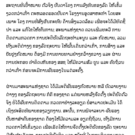
ສະຖານ​ທີ່​​ເປົ້າໝາຍ ຕົວ​ຈິງ ບັນດາ​ໂຄງ ການ​ລົງທຶນ​ຂອງ​ລັດ ​ໃຫ້​ເຂັ້ມ​
ງວດ​ກວ່າ​ເກົ່າ ຕະຫລອດ​ຮອດ​ບັນດາ​ ໂຮງງານ​ອຸດສາ​ຫະກຳ ​ໂດຍ​ສະ​
ເພາະ ​ໂຄງ ການທີ່​ສົ່ງ​ຜົນ​ກະທົບ​ ດ້ານ​ສິ່ງ​ແວດ​ລ້ອມ ​ເພື່ອ​ຈະ​ໄດ້​ມີ​ທິດ​ຊີ້​
ນຳ ​ແລະ ​ແກ້​ໄຂ​ໃຫ້​ທັນ​ການ; ສະພາ​ແຫ່ງ​ຊາດ ຄວນ​ເພີ່ມ​ທະວີ ການ​
ຕິດຕາມ​ກວດກາ ການປະຕິບັດ​ລັດຖະທຳ​ມະນູນ ​ແລະ ກົດໝາຍ, ລວມ
ທັງ​ມະຕິ​ຕ່າງໆ ຂອງ​ລັດຖະບານ ​ໃຫ້​ພົ້ນ​ເດັ່ນ​ກວ່າ​ເກົ່າ, ການ​ສ້າງ ​ແລະ
ປັບປຸງ​ກົດໝາຍ ຕ້ອງ​ມີ​ ການ​ທາ​ບທາມຢ່າງ​ກວ້າງ​ຂວາງ ​ແລະ ຜ່ານ​
ການ​ປະກອບ ​ຄຳ​ຄິດ​ເຫັນ​ຂອງ ສສຊ ​ໃຫ້​ມີ​ຄວາມ​ສົມ ບູນ ​ແລະ ຄົບ​ຖ້ວນ​
ກວ່າ​ເກົ່າ ກ່ອນ​ຈະ​ມີ​ການ​ຮັບຮອງ​ໃນ​ແຕ່​ລະ​ຄັ້ງ.
ຜ່ານ​ມາ​ສະພາ​ແຫ່ງ​ຊາດ​ ໄດ້ມີ​ມະຕິ​ຮັບຮອງກົດໝາຍ ຫລື ບົດ​ລາຍງານ
ຕ່າງໆ​ ຂອງ​ລັດຖະບານ ກໍ​ຄື​ ຂອງ​ຊາດ ​ແຕ່​ພາຍຫລັງຈັດ​ຕັ້ງ ​ປະຕິບັດຕົວ​
ຈິງ ບໍ່​ໄດ້​ຮັບ​ການ​ຕິດຕາມ​ ກວດກາຢ່າງ​ລະອຽດ ບໍ່ສາມາດ​ປະ​ເມີນ​ ໄດ້​​
ເຖິງປະສິດທິພາບ​ຂອງ​ວຽກງານ. ສະ​ນັ້ນ, ການ​ພິຈາລະນາ-ຮັບຮອງ​
ບັນຫາ​ສຳຄັນ​ຂອງ​ຊາດ ຕ້ອງ​ໃຫ້​ມີ​ຄວາມ​ລະ ອຽດຖີ່​ຖ້ວນ, ທັງ​ມີ​ການ​
ກວດກາ​ໃຫ້​ເຂັ້ມ​ງວດ ​ເພື່ອ​ເຮັດ​ໃຫ້ການຈັດ​ຕັ້ງ​ປະຕິບັດ​ຂອງ​ລັດ ຖະບານ​
ມີ​ຜົນສຳ​ເລັດ​ສູງ. ການ​ປະຕິບັດ​ສິດ ​ແລະ ໜ້າທີ່ ​ໃນ​ການ​ຕິດຕາມ​ກວດ