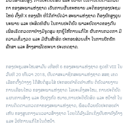
ກາ ຂອງ​ສະພາ​ແຫ່ງ​ຊາດ ​ເປັນ​ການ​ຜັນ​ຂະຫຍາຍ​ ມະຕິ​ຂອງ​ກອງ​ປະຊຸມ​
ໃຫຍ່ ຄັ້ງ​ທີ X ຂອງ​ພັກ ທີ່​ໄດ້​ກຳນົດວ່າ ສະພາ​​ແຫ່ງຊາດ ຕ້ອງ​ຍົກ​ສູງ​ຄຸນ​
ນະພາ​ບ ​ແລະ ປະສິດທິ​ຜົນ ​ໃນການ​ປະຕິ​ບັດ ​ພາລະ​ບົດບາດ​ຂອງ​ຕົນ ​
ເພື່ອ​ເຮັດ​ກວດກາ​ຢ່າງ​ມີ​ຈຸດ​ສຸມ ຊຸກຍູ້​ໃຫ້ການ​ແກ້​ໄຂ ​ຜົນ​ການ​ກວດກາ ມີ​
ຄວາມ​ເຂັ້ມ​ງວດ ​ແລະ ມີ​ຜົນ​ສັກສິດ ປະກອບສ່ວນ​ເຂົ້າ​ ໃນ​ການ​ປົກ​ປັກ​
ຮັກສາ ​ແລະ ສ້າງສາ​ພັດທະນາ​ ປະ​ເທດ​ຊາດ.
​ກອງ​ປະຊຸມ​ສະ​ໄໝສາມັນ​ ເທື່ອ​ທີ 6 ຂອງ​ສະພາ​ແຫ່ງ​ຊາດ​ ຊຸດ​ທີ VIII ໃນ​
ວັນ​ທີ 20 ທັນວາ 2018, ບັນດາສະມາຊິກ​ສະພາ​ແຫ່ງ​ຊາດ ສສຊ ​​ເຂດ​
ເລືອກ​ຕັ້ງ​ຕ່າງໆ ໄດ້​ສືບຕໍ່ສຸມ​ໃສ່​ ປະກອບ​ຄຳ​ຄິດ​ຄຳ​ເຫັນ ຕໍ່ບົດ​ລາຍ​ງານ​
ການ​ເຄື່ອນ​ໄຫວ ຂອງ​ສະພາ​ແຫ່ງ​ຊາດ ​ໄລຍະ​ເຄິ່ງສະ​ໄໝ, ການ​ປະຕິບັດ​
ແຜນການ​ສ້າງ ​ແລະ ປັບປຸງກົດ ໝາຍ,ການ​ປະຕິບັດ​ສິດ ​ແລະ ໜ້າທີ່ ​ໃນ​
ການ​ຕິດຕາມ​ກວດກາຂອງ​ສະພາ​ແຫ່ງ​ຊາດ, ພ້ອມ​ດ້ວຍ​ບົດ​ປະກອບ​ຄຳ​
ເຫັນ ຂອງ​ສູນ​ກາງ​ແນວ​ລາວ​ສ້າງ​ຊາດ ​ໂດຍ​ໄດ້​ລົງ​ເລິກ​​ເຖິງ​ບັນຫາ​ຄົງ​ຄ້າງ
​ແລະ ວິທີ​ການ​ແກ້​ໄຂ​ໃນຕໍ່ໜ້າ.