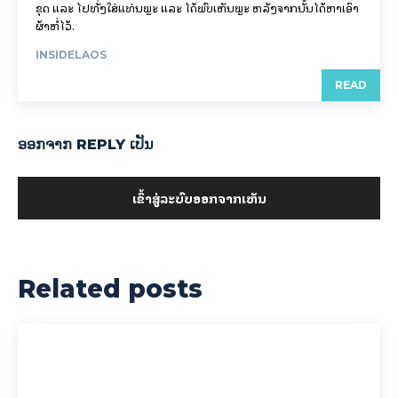
ຂຸດ ແລະ ໄປທັ່ງໃສ່ແທ່ນພຼະ ແລະ ໄດ້ພົບເຫັນພຼະ ຫລັງຈາກນັ້ນໄດ້ຫາເອົາ
ຜ້າຫໍ່ໄວ້.
INSIDELAOS
READ
ອອກ​ຈາກ REPLY ເປັນ
ເຂົ້າ​ສູ່​ລະ​ບົບ​ອອກ​ຈາກ​ເຫັນ
Related posts