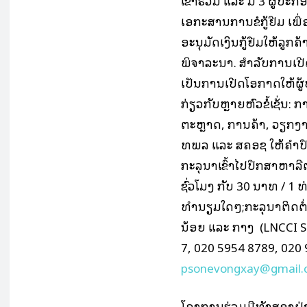
ເຂົ້າຮ່ວມ ແລະ ມີ 3 ຜູ້
ເອກະສານການຂໍກູ້ຢືມ ເພື
ອະນຸມັດເງິນກູ້ຢືມໃຫ້ລູກຄ້
ພິຈາລະນາ. ສໍາລັບການເປີດ
ເປັນການເປີດໂອກາດໃຫ້
ກ່ຽວກັບຫຼາຍຫົວຂໍ້ເຊັ່ນ
ຕະຫຼາດ, ການຄ້າ, ວຽກງາ
ທພລ ແລະ ສຄອຊ ໃຫ້ຄຳປ
ກະລຸນາເຂົ້າໄປປຶກສາຫາລື
ຊົ່ວໂມງ ກັບ 30 ນາທີ / 1 
ທໍານຽມໃດໆ;ກະລຸນາຕິດຕໍ່
ນ້ອຍ ແລະ ກາງ (LNCCI S
7, 020 5954 8789, 020 
psonevongxay@gmail.
ໂຄງການຮ່ວມມືທັງສອງຝ່