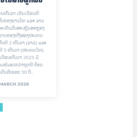
ອນທັນວາ ເປັນເດືອນທີ່
ຄັນຂອງຊາວໄທ ແລະ ລາວ
ະເປັນວັນສະເຫຼີມສະຫຼອງ
ນຊາດຂອງທັງສອງປະເທດ
ັນທີ 2 ທັນວາ (ລາວ) ແລະ
ທີ 5 ທັນວາ (ປະເທດໄທ).
ເດືອນທັນວາ 2025 ມີ
ມພິເສດກວ່າທຸກປີ ຍ້ອນ
ນວັນຄົບຮອບ 50 ປີ...
 MARCH 2026