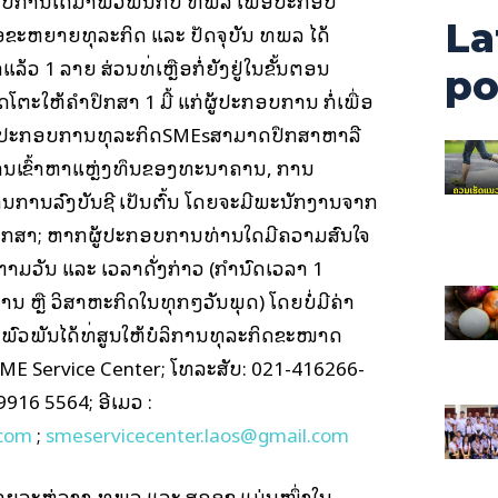
ປະກອບການໄດ້ມາພົວພັນກັບ ທພລ ເພື່ອປະກອບ
La
່ອຂະຫຍາຍທຸລະກິດ ແລະ ປັດຈຸບັນ ທພລ ໄດ້
າແລ້ວ 1 ລາຍ ສ່ວນທີ່ເຫຼືອກໍ່ຍັງຢູ່ໃນຂັ້ນຕອນ
po
ໂຕະໃຫ້ຄຳປຶກສາ 1 ມື້ ແກ່ຜູ້ປະກອບການ ກໍ່ເພື່ອ
ຜູ້ປະກອບການທຸລະກິດSMEsສາມາດປຶກສາຫາລື
: ການເຂົ້າຫາແຫຼ່ງທຶນຂອງທະນາຄານ, ການ
ນການລົງບັນຊີ ເປັນຕົ້ນ ໂດຍຈະມີພະນັກງານຈາກ
ຶກສາ; ຫາກຜູ້ປະກອບການທ່ານໃດມີຄວາມສົນໃຈ
ຕາມວັນ ແລະ ເວລາດັ່ງກ່າວ (ກໍານົດເວລາ 1
ທ່ານ ຫຼື ວິສາຫະກິດໃນທຸກໆວັນພຸດ) ໂດຍບໍ່ມີຄ່າ
ພົວພັນໄດ້ທີ່ສູນໃຫ້ບໍລິການທຸລະກິດຂະໜາດ
ME Service Center; ໂທລະສັບ: 021-416266-
9916 5564; ອີເມວ :
com
;
smeservicecenter.laos@gmail.com
າຍລະຫ່ວາງ ທພລ ແລະ ສຄອຊ ແມ່ນໜຶ່ງໃນ