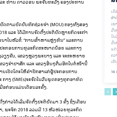
ລະ ທ່ານ ດາວວອນ ພະຈັນທະວົງ ຮອງປະທານ
ເດື
ສຳ
ເພາ
ະຕິບັດຕາມບົດບັນທຶກຊ່ວຍຈຳ (MOU) ຂອງທັງສອງ
ວັ
18 ແລະ ໄດ້ມີການຈັດຕັ້ງປະຕິບັດຫຼາຍກິດຈະກຳ
ໃນວ
ະນາໃນຫົວຂໍ້: “ການເຂົ້າຫາແຫຼ່ງທຶນ” ແລະການ
ວັນ
່ຜູ້ປະກອບການທຸລະກິດຂະໜາດນ້ອຍ ແລະກາງ
ແຕ່
ຄວາ
ງວຽງຈັນ, ແຂວງຫຼວງພະບາງ ແລະ ຈະຂະຫຍາຍ
ເປັ
ງຈໍາປາສັກ ແລະ ແຂວງອື່ນໆຕື່ມອີກໃນຕໍ່ໜ້ານີ້
ປ ການເປີດໂຕະໃຫ້ຄໍາປຶກສາແກ່ຜູ້ປະກອບການ
16
 ກາງ (SMEs)ຈະຈັດໃນວັນພຸດຂອງທຸກອາທິດ
ເມື່ອກ່ອນແມ່ນເດືອນລະຄັ້ງ.
ກ່າວໄດ້ເລີ່ມຈັດຕັ້ງປະຕິບັດມາ 3 ຄັ້ງ ຊຶ່ງເດືອນ
ຕຸລາ, ພະຈິກ 2018 ລວມມີ 13 ຫົວໜ່ວຍທຸລະກິດ