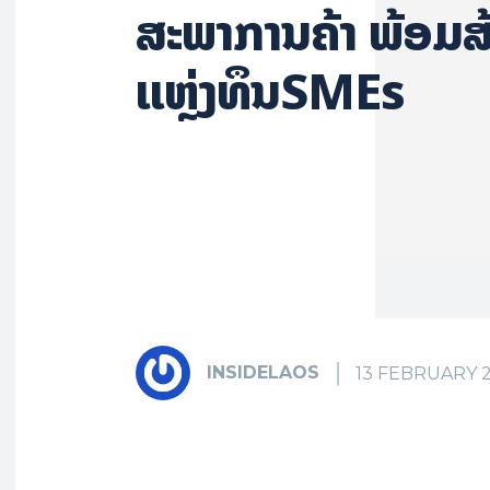
ສະພາການຄ້າ ພ້ອມສ້າ
ແຫຼ່ງທຶນSMEs
INSIDELAOS
13 FEBRUARY 