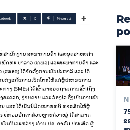
Re
cebook
X
Pinterest
po
 ທີ່ສໍານັກງານ ສະພາການຄ້າ ແລະອຸດສາຫະກໍາ
ນພັດທະ ນາລາວ (ທພລ) ແລະສະພາການຄ້າ ແລະ
(ສຄອຊ) ໄດ້ຈັດຕັ້ງການພົບປະຫາລື ແລະ ໄດ້
ານກ່ຽວກັບການເປີດໂຕະໃຫ້ແກ່ຜູ້ປະກອບການ
ກາງ (SMEs) ໄດ້ເຂົ້າມາສອບຖາມການເຂົ້າເຖິງ
ງສະດວກ, ງ່າຍດາຍ ແລະ ວ່ອງໄວ ຊຶ່ງເປັນການຮັບ
N
ລະ ໄດ້ເປັນນິມິດໝາຍທີ່ດີ ທີ່ຈະເຮັດໃຫ້ຜູ້
75
ທີ່ກວມອັດຕາສ່ວນຫຼາຍກ່ວາໝູ່ ໄດ້ສາມາດ
ຂອ
ນພົບກັນລະຫວ່າງ ທ່ານ ປອ. ອາຄົມ ປຣະເສີດ ຜູ້
ສາ