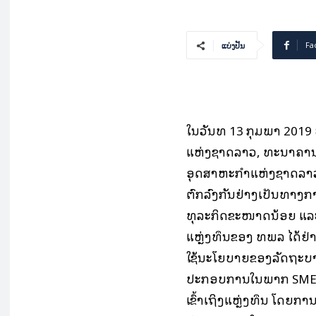
Fa
ແບ່ງປັນ
ໃນວັນທີ 13 ກຸມພາ 2019
ແຫ່ງຊາດລາວ, ທະນາຄາ
ອຸດສາຫະກໍາແຫ່ງຊາດລາວ 
ຕົກລົງກັນຢ່າງເປັນທາງກ
ທຸລະກິດຂະໜາດນ້ອຍ ແລະ 
ແຫຼ່ງທຶນຂອງ ທພລ ໄດ້ຢ່າ
ໃຊ້ນະໂຍບາຍຂອງລັດຖະບານ ແ
ປະກອບການໃນພາກ SMEs 
ເຂົ້າເຖິງແຫຼ່ງທຶນ ໂດຍກາ