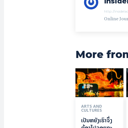
Inside
http://insidel
Online Jour
More fro
ARTS AND
CULTURES
ເປັນ​ຫຍັງ​ເຮົາ​ຈຶ່ງ​
ຕ້ອງ​ໄປລອຍ​ກະ​