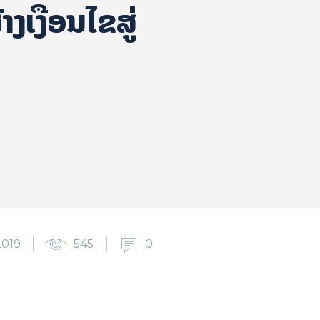
ງເງື່ອນໄຂສູ່
2019
545
0