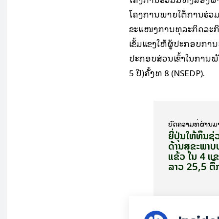
ໂຄງການພາຍໃຕ້ການຮ່ວມມືຂ
ຂະແໜງການທຸລະກິດລະກິ
ເຂັ້ມແຂງໃຫ້ຜູ້ປະກອບການ
ປະກອບສ່ວນເຂົ້າໃນການພ
5 ປີ)ຄັ້ງທີ 8 (NSEDP).
ບົດ​ຄວາມ​ທີ່​ຜ່ານ​ມ
ຍີ່ປຸ່ນ​ໃຫ້ທຶນຊ່
ດ້ານສຸຂະພາບ​
ແຂ້ວ ໃນ 4 ແ
ລາວ 25,5 ຕື້ກວ