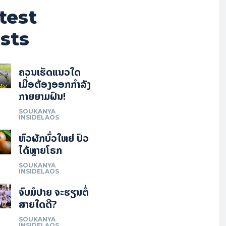
test
sts
ຄວນເຮັດແນວໃດ
ເມື່ອຕ້ອງອອກກຳລັງ
ກາຍຍາມຝົນ!
SOUKANYA
INSIDELAOS
ຫົວຜັກບົ່ວໃຫຍ່ ປົວ
ໄດ້ຫຼາຍໂຣກ
SOUKANYA
INSIDELAOS
ຈົບມໍປາຍ ຈະຮຽນຕໍ່
ສາຍໃດດີ?
SOUKANYA
INSIDELAOS