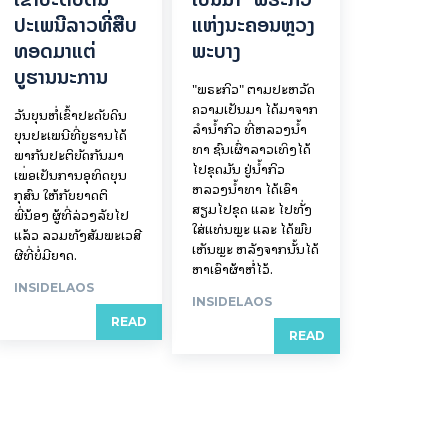
ປະເພນີລາວທີ່ສືບ
ແຫ່ງນະຄອນຫຼວງ
ທອດມາແຕ່
ພະບາງ
ບູຮານນະການ
"ພຣະກິວ" ຕາມປະຫວັດ
ຄວາມເປັນມາ ໄດ້ມາຈາກ
ວັນບຸນຫໍ່ເຂົ້າປະດັບດິນ
ລຳນ້ຳກິວ ທີ່ຫລວງນ້ຳ
ບຸນປະເພນີທີ່ບູຮານໄດ້
ທາ ຊົນເຜົ່າລາວເທິງໄດ້
ພາກັນປະຕິບັດກັນມາ
ໄປຂຸດມັນ ຢູ່ນ້ຳກິວ
ເພື່ອເປັນການອຸທິດບຸນ
ຫລວງນ້ຳທາ ໄດ້ເອົາ
ກຸສົນ ໃຫ້ກັບຍາດຕິ
ສຽມໄປຂຸດ ແລະ ໄປທັ່ງ
ພີ່ນ້ອງ ຜູ້ທີ່ລ່ວງລັບໄປ
ໃສ່ແທ່ນພຼະ ແລະ ໄດ້ພົບ
ແລ້ວ ລວມທັງສັມພະເວສີ
ເຫັນພຼະ ຫລັງຈາກນັ້ນໄດ້
ຜີທີ່ບໍ່ມີຍາດ.
ຫາເອົາຜ້າຫໍ່ໄວ້.
INSIDELAOS
INSIDELAOS
READ
READ