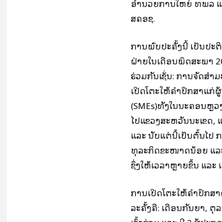
ອໍານວຍການໃຫຍ່ ທພລ ແ
ສຄອຊ.
ການພົບປະຄັ້ງນີ້ ເປັນປ
ຝ່າຍໃນເດືອນພຶດສະພາ 20
ຮ່ວມກັນເຊັ່ນ: ການຈັດສຳມ
ເປີດໂຕະໃຫ້ຄໍາປຶກສາແກ
(SMEs)ທັງໃນນະຄອນຫຼວ
ໄປແຂວງສະຫວັນນະເຂດ, ແຂວ
ແລະ ນັບແຕ່ນີ້ເປັນຕົ້ນໄ
ທຸລະກິດຂະໜາດນ້ອຍ ແລະ
ຊຶ່ງໃຫ້ເວລາຫຼາຍຂຶ້ນ ແລະ 
ການເປີດໂຕະໃຫ້ຄຳປຶກສາດັ່ງ
ລະຄັ້ງຄື: ເດືອນກັນຍາ, 