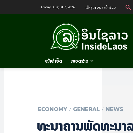
ເຂົ້າ​ສູ່​ລະ​ບົບ / ເຂົ້າ​ຮ່ວມ
Friday, August 7, 2026
ໜ້າທຳອິດ
ໝວດຂ່າວ
ECONOMY
GENERAL
NEWS
ທະນາຄານພັດທະນາລ