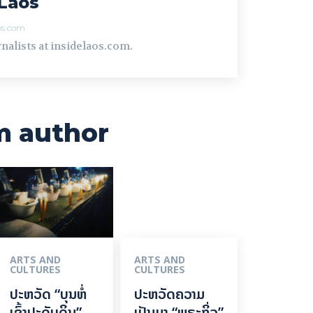
Laos
aos.com
nalists at insidelaos.com.
m author
ARTS AND
ARTS AND
CULTURES
CULTURES
ປະຫວັດ “ບຸນຫໍ່
ປະຫວັດຄວາມ
ເຂົ້າປະດັບດິນ”
ເປັນມາ “ພຣະກິ່ວ”