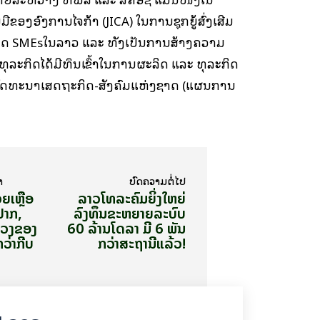
ອງອົງການໄຈກ້າ (JICA) ໃນການຊຸກຍູ້ສົ່ງເສີມ
ດ SMEsໃນລາວ ແລະ ທັງເປັນການສ້າງຄວາມ
ທຸລະກິດໄດ້ມີທຶນເຂົ້າໃນການຜະລິດ ແລະ ທຸລະກິດ
ັດທະນາເສດຖະກິດ-ສັງຄົມແຫ່ງຊາດ (ແຜນການ
າ
ບົດ​ຄວາມ​ຕໍ່​ໄປ
ວຍ​ເຫຼືອ
ລາວໂທລະຄົມ​ຍິ່ງ​ໃຫຍ່
ປາກ,
ລົງທຶນຂະຫຍາຍ​ລະ​ບົບ
ຂວງຂອງ
60 ລ້ານ​ໂດ​ລາ ມີ 6 ພັນ​
່າກີບ ​​
ກວ່າ​ສະ​ຖາ​ນີແລ້ວ!