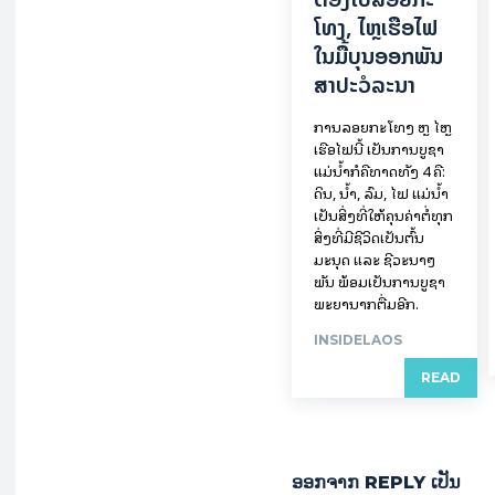
ໂທງ, ໄຫຼ​ເຮືອ​ໄຟ
ໃນ​ມື້​​ບຸນ​ອອກ​ພັນ​
ສາ​ປະ​ວໍ​ລະ​ນາ
ການລອຍ​ກະ​ໂທງ ຫຼື ໄຫຼ
ເຮືອໄຟນີ້ ເປັນການບູຊາ
ແມ່ນໍ້າກໍຄືທາດທັງ 4 ຄື:
ດິນ, ນໍ້າ, ລົມ, ໄຟ ແມ່ນໍ້າ
ເປັນສິ່ງທີ່ໃຫ້ຄຸນຄ່າຕໍ່ທຸກ
ສິ່ງທີ່ມີຊີວິດເປັນຕົ້ນ
ມະນຸດ ແລະ ຊີວະນາໆ
ພັນ ພ້ອມເປັນການບູຊາ
ພະຍານາກຕື່ມອີກ.
INSIDELAOS
READ
ອອກ​ຈາກ REPLY ເປັນ