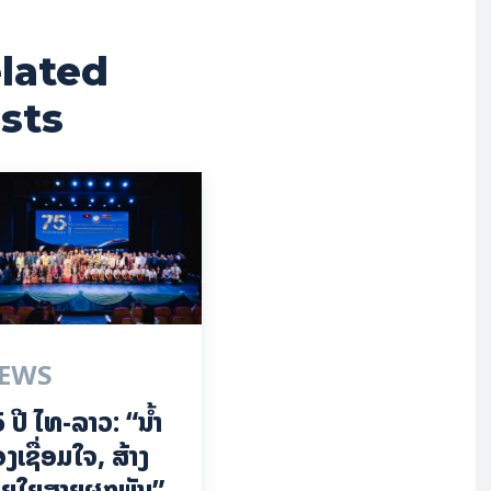
lated
sts
EWS
 ປີ ​ໄທ-ລາວ: “​ນ້ຳ​
ງ​ເຊື່ອມ​​ໃຈ, ສ້າງ
ຍໃຍ​ສາຍຜູກພັນ”