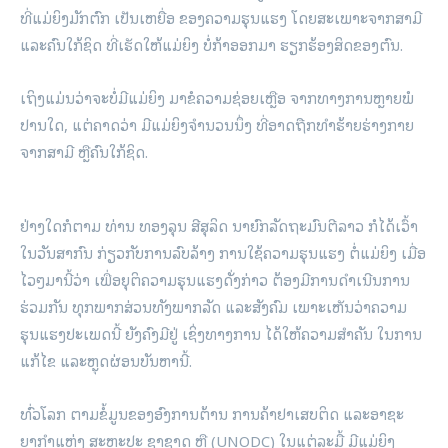
ທີ່ແມ່ຍິງມັກຕົກ ເປັນເຫຍື່ອ ຂອງຄວາມຮຸນແຮງ ໂດຍສະເພາະຈາກສາມີ
ແລະຄົນໃກ້ຊິດ ທີ່ເຮັດໃຫ້ແມ່ຍິງ ບໍ່ກ້າອອກມາ ຮຽກຮ້ອງສິດຂອງຕົນ.
ເຖິງແມ່ນວ່າຈະບໍ່ມີແມ່ຍິງ ມາຂໍຄວາມຊ່ອຍເຫຼືອ ຈາກທາງການຫຼາຍພໍ
ປານໃດ, ແຕ່ຄາດວ່າ ມີແມ່ຍິງຈຳນວນນຶ່ງ ທີ່ອາດຖືກທຳຮ້າຍຮ່າງກາຍ
ຈາກສາມີ ຫຼືຄົນໃກ້ຊິດ.
ຢ່າງໃດກໍຕາມ ທ່ານ ທອງລຸນ ສີສຸລິດ ນາຍົກລັດ​ຖະ​ມົ​ນ​ຕີລາວ ກໍໄດ້ເວົ້າ
ໃນວັນສາກົນ ກ່ຽວກັບການລົບລ້າງ ການໃຊ້ຄວາມຮຸນແຮງ ຕໍ່ແມ່ຍິງ ເມື່ອ
ໄວໆມານີ້ວ່າ ເພື່ອຍຸຕິຄວາມຮຸນແຮງດັ່ງກ່າວ ຕ້ອງມີການດຳເນີນການ
ຮ່ວມກັນ ທຸກພາກສ່ວນທັງພາກ​ລັດ ແລະສັງຄົມ ເພາະເຫັນວ່າຄວາມ
ຮຸນແຮງປະເພດນີ້ ຍັງຄົງມີຢູ່ ເຊິ່ງທາງການ ໄດ້ໃຫ້ຄວາມສຳຄັນ ໃນການ
ແກ້ໄຂ ແລະຫຼຸດຜ່ອນບັນຫານີ້.
ທົ່ວໂລກ ຕາມຂໍ້ມູນຂອງອົງການຕ້ານ ການຄ້າຢາເສບຕິດ ແລະ​ອາ​ຊະ​
ຍາກ​ຳແຫ່ງ ສະຫະປະ ຊາຊາດ ຫຼື (UNODC) ໃນແຕ່ລະມື້ ມີແມ່ຍິງ