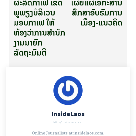
ຜະລິດກາເຟ ເຂດ
ເຜີຍແຜ່ເອກະສານ
ພູພຽງບໍລິເວນ
ສຶກສາອົບຮົມການ
ມອບກາເຟ ໃຫ້
ເມືອງ-ແນວຄິດ
ຫ້ອງວ່າການສໍານັກ
ງານນາຍົກ
ລັດຖະມົນຕີ
InsideLaos
http://insidelaos.com
Online Journalists at insidelaos.com.