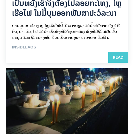
ເປັນ​ຫຍັງ​ເຮົາ​ຈຶ່ງ​ຕ້ອງ​ໄປລອຍ​ກະ​ໂທງ, ໄຫຼ​
ເຮືອ​ໄຟ ໃນ​ມື້​​ບຸນ​ອອກ​ພັນ​ສາ​ປະ​ວໍ​ລະ​ນາ
ການລອຍ​ກະ​ໂທງ ຫຼື ໄຫຼເຮືອໄຟນີ້ ເປັນການບູຊາແມ່ນໍ້າກໍຄືທາດທັງ 4 ຄື:
ດິນ, ນໍ້າ, ລົມ, ໄຟ ແມ່ນໍ້າ ເປັນສິ່ງທີ່ໃຫ້ຄຸນຄ່າຕໍ່ທຸກສິ່ງທີ່ມີຊີວິດເປັນຕົ້ນ
ມະນຸດ ແລະ ຊີວະນາໆພັນ ພ້ອມເປັນການບູຊາພະຍານາກຕື່ມອີກ.
INSIDELAOS
READ