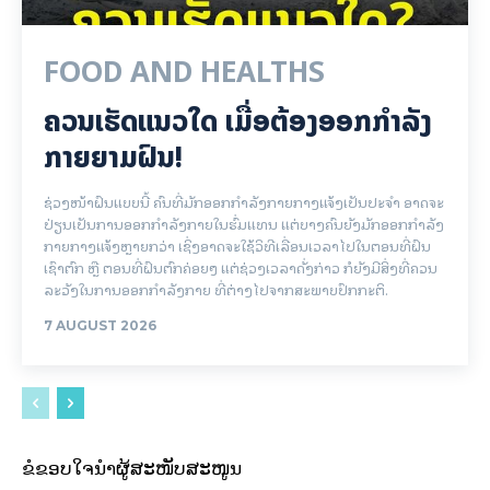
FOOD AND HEALTHS
ຄວນເຮັດແນວໃດ ເມື່ອຕ້ອງອອກກຳລັງ
ກາຍຍາມຝົນ!
ຊ່ວງໜ້າຝົນແບບນີ້ ຄົນທີ່ມັກອອກກຳລັງກາຍກາງແຈ້ງເປັນປະຈຳ ອາດຈະ
ປ່ຽນເປັນການອອກກຳລັງກາຍໃນຮົ່ມແທນ ແຕ່ບາງຄົນຍັງມັກອອກກຳລັງ
ກາຍກາງແຈ້ງຫຼາຍກວ່າ ເຊິ່ງອາດຈະໃຊ້ວິທີເລື່ອນເວລາໄປໃນຕອນທີ່ຝົນ
ເຊົາຕົກ ຫຼື ຕອນທີ່ຝົນຕົກຄ່ອຍໆ ແຕ່ຊ່ວງເວລາດັ່ງກ່າວ ກໍຍັງມີສິ່ງທີ່ຄວນ
ລະວັງໃນການອອກກຳລັງກາຍ ທີ່ຕ່າງໄປຈາກສະພາບປົກກະຕິ.
7 AUGUST 2026
ຂໍຂອບໃຈນຳຜູ້ສະໜັບສະໜູນ