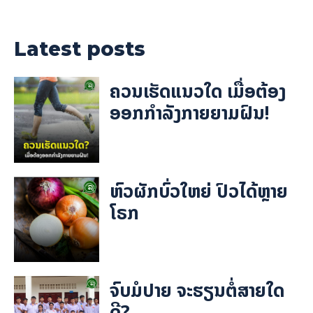
Latest posts
ຄວນເຮັດແນວໃດ ເມື່ອຕ້ອງ
ອອກກຳລັງກາຍຍາມຝົນ!
ຫົວຜັກບົ່ວໃຫຍ່ ປົວໄດ້ຫຼາຍ
ໂຣກ
ຈົບມໍປາຍ ຈະຮຽນຕໍ່ສາຍໃດ
ດີ?