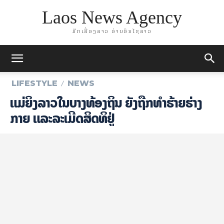
Laos News Agency
ມັກເລື່ອງລາວ ອ່ານອິນໄຊລາວ
LIFESTYLE
NEWS
​ແມ່​ຍິງ​ລາວ​ໃນ​ບາງ​​ທ້ອງ​ຖິ່ນ ຍັງ​ຖືກ​ທຳ​ຮ້າຍ​ຮ່າ​ງ
ກາຍ ແລະ​ລະ​ເມີດ​ສິດ​ທິ​ຢູ່