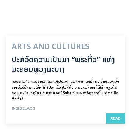
ARTS AND CULTURES
ປະຫວັດຄວາມເປັນມາ “ພຣະກິ່ວ” ແຫ່ງ
ນະຄອນຫຼວງພະບາງ
"ພຣະກິວ" ຕາມປະຫວັດຄວາມເປັນມາ ໄດ້ມາຈາກ ລຳນ້ຳກິວ ທີ່ຫລວງນ້ຳ
ທາ ຊົນເຜົ່າລາວເທິງໄດ້ໄປຂຸດມັນ ຢູ່ນ້ຳກິວ ຫລວງນ້ຳທາ ໄດ້ເອົາສຽມໄປ
ຂຸດ ແລະ ໄປທັ່ງໃສ່ແທ່ນພຼະ ແລະ ໄດ້ພົບເຫັນພຼະ ຫລັງຈາກນັ້ນໄດ້ຫາເອົາ
ຜ້າຫໍ່ໄວ້.
INSIDELAOS
READ