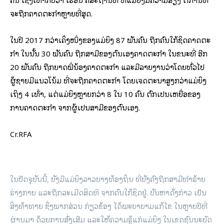
ຈະຖືກຄາດ​ຕະກຳຫຼາຍທີ່ສຸດ.
ໃນປີ 2017 ກວ່າເຄິ່ງ​ໜຶ່ງຂອງແມ່ຍິງ 87 ພັນຄົນ ຖືກຄົນໃກ້ຊິດຄາດ​ຕະ​
ກຳ ໃນນັ້ນ 30 ພັນຄົນ ຖືກສາມີຂອງຕົນເອງຄາດ​ຕະ​ກຳ ໃນຂນະທີ່ ອີກ
20 ພັນຄົນ ຖືກຍາດພີ່ນ້ອງຄາດ​ຕະ​ກຳ ແລະມີ​ລາຍງານວ່າໂດຍທົ່ວໄປ
ຜູ້ຊາຍມີແນວໂນ້ມ ທີ່ຈະຖືກຄາດ​ຕະ​ກຳ ໂດຍເຈດ​ຕະນາສູງກວ່າແມ່ຍິງ
ເຖິງ 4 ເທົ່າ, ແຕ່ແມ່ຍິງຫຼາຍກວ່າ 8 ໃນ 10 ຄົນ ຕົກເປັນເຫຍື່ອຂອງ
ການຄາດ​ຕະ​ກຳ ຈາກຜູ້ເປັນສາມີຂອງຕົນເອງ.
Cr.RFA
ໃນ​ປັດ​ຈຸ​ບັນ​ນີ້, ຍັງ​ມີແມ່ຍິງລາວ​ບາງ​ທ້ອງ​ຖິ່ນ ​ທີ່ຍັງຄົງຖືກສາມີທຳຮ້າຍ
ຮ່າງກາຍ ແລະຖືກລະເມີດສິດທິ ຈາກຄົນໃກ້ຊິດຢູ່. ບັນຫາດັ່ງກ່າວ ເປັນ
ສິ່ງທ້າທາຍ ຊຶ່ງພາກສ່ວນ ກ່ຽວຂ້ອງ ໄດ້ພະຍາຍາມແກ້ໄຂ ໃນຫຼາຍປີທີ່
ຜ່ານມາ ດ້ວຍການສົ່ງເສີມ ແລະໃຫ້ຄວາມຮູ້ແກ່ແມ່ຍິງ ໃນເຂດຊົນນະບົດ