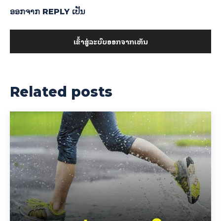
ອອກ​ຈາກ REPLY ເປັນ
ເຂົ້າ​ສູ່​ລະ​ບົບ​ອອກ​ຈາກ​ເຫັນ
Related posts