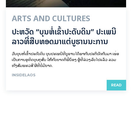
ARTS AND CULTURES
ປະຫວັດ “ບຸນຫໍ່ເຂົ້າປະດັບດິນ” ປະເພນີ
ລາວທີ່ສືບທອດມາແຕ່ບູຮານນະການ
ວັນບຸນຫໍ່ເຂົ້າປະດັບດິນ ບຸນປະເພນີທີ່ບູຮານໄດ້ພາກັນປະຕິບັດກັນມາ ເພື່ອ
ເປັນການອຸທິດບຸນກຸສົນ ໃຫ້ກັບຍາດຕິພີ່ນ້ອງ ຜູ້ທີ່ລ່ວງລັບໄປແລ້ວ ລວມ
ທັງສັມພະເວສີ ຜີທີ່ບໍ່ມີຍາດ.
INSIDELAOS
READ