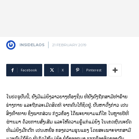
INSIDELAOS
21 FEBRUARY 2019
Facebook
X
Pinterest
ໃນ​ປັດ​ຈຸ​ບັນ​ນີ້, ຍັງ​ມີແມ່ຍິງລາວ​ບາງ​ທ້ອງ​ຖິ່ນ ​ທີ່ຍັງຄົງຖືກສາມີທຳຮ້າຍ
ຮ່າງກາຍ ແລະຖືກລະເມີດສິດທິ ຈາກຄົນໃກ້ຊິດຢູ່. ບັນຫາດັ່ງກ່າວ ເປັນ
ສິ່ງທ້າທາຍ ຊຶ່ງພາກສ່ວນ ກ່ຽວຂ້ອງ ໄດ້ພະຍາຍາມແກ້ໄຂ ໃນຫຼາຍປີທີ່
ຜ່ານມາ ດ້ວຍການສົ່ງເສີມ ແລະໃຫ້ຄວາມຮູ້ແກ່ແມ່ຍິງ ໃນເຂດຊົນນະບົດ
ທີ່ແມ່ຍິງມັກຕົກ ເປັນເຫຍື່ອ ຂອງຄວາມຮຸນແຮງ ໂດຍສະເພາະຈາກສາມີ
ແລະຄົນໃກ້ຊິດ ທີ່ເຮັດໃຫ້ແມ່ຍິງ ບໍ່ກ້າອອກມາ ຮຽກຮ້ອງສິດຂອງຕົນ.