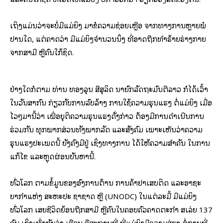
ເຖິງແມ່ນວ່າຈະບໍ່ມີແມ່ຍິງ ມາຂໍຄວາມຊ່ອຍເຫຼືອ ຈາກທາງການຫຼາຍພໍ
ປານໃດ, ແຕ່ຄາດວ່າ ມີແມ່ຍິງຈຳນວນນຶ່ງ ທີ່ອາດຖືກທຳຮ້າຍຮ່າງກາຍ
ຈາກສາມີ ຫຼືຄົນໃກ້ຊິດ.
ຢ່າງໃດກໍຕາມ ທ່ານ ທອງລຸນ ສີສຸລິດ ນາຍົກລັດ​ຖະ​ມົ​ນ​ຕີລາວ ກໍໄດ້ເວົ້າ
ໃນວັນສາກົນ ກ່ຽວກັບການລົບລ້າງ ການໃຊ້ຄວາມຮຸນແຮງ ຕໍ່ແມ່ຍິງ ເມື່ອ
ໄວໆມານີ້ວ່າ ເພື່ອຍຸຕິຄວາມຮຸນແຮງດັ່ງກ່າວ ຕ້ອງມີການດຳເນີນການ
ຮ່ວມກັນ ທຸກພາກສ່ວນທັງພາກ​ລັດ ແລະສັງຄົມ ເພາະເຫັນວ່າຄວາມ
ຮຸນແຮງປະເພດນີ້ ຍັງຄົງມີຢູ່ ເຊິ່ງທາງການ ໄດ້ໃຫ້ຄວາມສຳຄັນ ໃນການ
ແກ້ໄຂ ແລະຫຼຸດຜ່ອນບັນຫານີ້.
ທົ່ວໂລກ ຕາມຂໍ້ມູນຂອງອົງການຕ້ານ ການຄ້າຢາເສບຕິດ ແລະ​ອາ​ຊະ​
ຍາກ​ຳແຫ່ງ ສະຫະປະ ຊາຊາດ ຫຼື (UNODC) ໃນແຕ່ລະມື້ ມີແມ່ຍິງ
ທົ່ວໂລກ ເສຍຊີວິດຍ້ອນຖືກສາມີ ຫຼືຄົນໃນຄອບຄົວຄາດ​ຕະກຳ ສ​ເລ່ຍ 137
ຄົນ ເຊິ່ງເທົ່າກັບວ່າ ເຮືອນ ຄືສະຖານທີ່ ທີ່ແມ່ຍິງມີຄວາມສ່ຽງ ຕໍ່ການທີ່