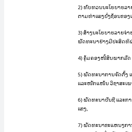
2) ທົບທວນນະໂຍບາຍລາຍຮັ
ຕາມທ່າແຮງບົ່ງຊ້ອນຂອງ
3) ສ້າງນະໂຍບາຍລາຍຈ່າ
ພັດທະນາຢ່າງມີປະສິດທິຜົ
4) ຄຸ້ມຄອງໜີ້ສິນພາກລັ
5) ພັດທະນາການຈັດຕັ້ງ
ແລະໜັກແໜ້ນ ວິຊາສະເພ
6) ພັດທະນາບັນຊີ ແລະກ
ແຂງ,
7) ພັດທະນາຂະແຫນງການ