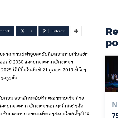
Re
cebook
X
Pinterest
po
ັບຊາດ ການປະຕິຮູບລະບົບຄຸ້ມຄອງການເງິນແຫ່ງ
ັດຮອດປີ 2030 ແລະຍຸດທະສາດພັດທະນາ
025 ໄດ້ມີຂຶ້ນໃນວັນທີ 21 ກຸມພາ 2019 ທີ່ ໂຮງ
ວຽງຈັນ .
ັນດອນ ຮອງລັດຖະມົນຕີກະຊວງການເງິນ ກ່າວ
N
30 ແລະຍຸດທະສາດ ພັດທະນາເສດຖະກິດແຫ່ງລັດ
ນຜັນຂະຫຍາຍ ຈາກມະຕິກອງປະຊຸມໃຫຍ່ຄັ້ງທີ IX
75