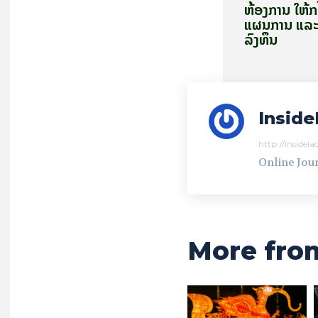
ຫ້ອງການ ໃຫ້
ແຜນການ ແລະ
ລົງທຶນ
Inside
http://insidel
Online Jour
More fro