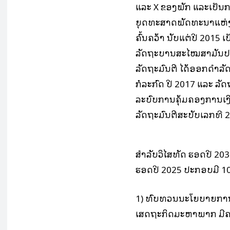
ແລະ X ຂອງພັກ ແລະເປັນ
ຍຸດທະສາດພັດທະນາແຫ່ງຊ
ຄົ້ນຄວ້າ ນັບແຕ່ປີ 2015 
ລັດຖະບານສະໄໝສາມັນປະຈ
ລັດຖະມົນຕີ ໄດ້ອອກດໍາລັ
ກໍລະກົດ ປີ 2017 ແລະ ລັດ
ລະບົບການຄຸ້ມຄອງການເງິ
ລັດຖະມົນຕີສະບັບເລກທີ 2
ສໍາລັບວິໄສທັດ ຮອດປີ 
ຮອດປີ 2025 ປະກອບມີ 10
1) ທົບທວນນະໂຍບາຍການ
ເສດຖະກິດມະຫາພາກ ມີຄ