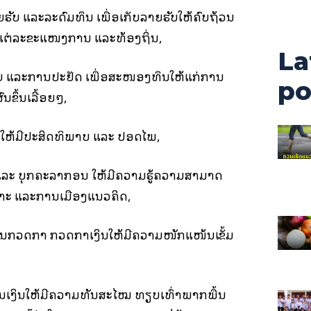
ບ ແລະລະດົມທຶນ ເພື່ອເກັບລາຍຮັບໃຫ້ຄົບຖ້ວນ
ແຕ່ລະຂະແໜງການ ແລະທ້ອງຖິ່ນ,
La
ຍ ແລະການປະຢັດ ເພື່ອສະໜອງທຶນໃຫ້ແກ່ການ
po
ນຂຶ້ນເລື້ອຍໆ,
ດ ໃຫ້ມີປະສິດທິພາບ ແລະ ປອດໄພ,
 ແລະ ບຸກຄະລາກອນ ໃຫ້ມີຄວາມຮູ້ຄວາມສາມາດ
າະ ແລະການເມືອງແນວຄິດ,
ານກວດກາ ກວດກາເງິນໃຫ້ມີຄວາມໜັກແໜ້ນເຂັ້ມ
ເງິນໃຫ້ມີຄວາມທັນສະໄໝ ທຽບເທົ່າພາກພື້ນ