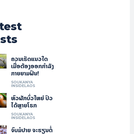
test
sts
ຄວນເຮັດແນວໃດ
ເມື່ອຕ້ອງອອກກຳລັງ
ກາຍຍາມຝົນ!
SOUKANYA
INSIDELAOS
ຫົວຜັກບົ່ວໃຫຍ່ ປົວ
ໄດ້ຫຼາຍໂຣກ
SOUKANYA
INSIDELAOS
ຈົບມໍປາຍ ຈະຮຽນຕໍ່