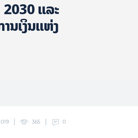
ດ 2030 ແລະ
ານເງິນແຫ່ງ
2019
365
0