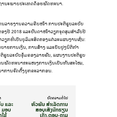
ຖານະພາບປະເທດດ້ອຍພັດທະນາ.
ງການລາຍງານຄວາມຄືບໜ້າ ການປະຕິຮູບລະບົບ
ຂອງປີ 2018 ແລະບັນດາໜ້າວຽກຈຸດສຸມສໍາລັບປີ
າວຽກທີ່ເປັນບຸລິມະສິດຂອງແຕ່ລະແຜນງານເຊັ່ນ:
າຍການເງິນ, ການສ້າງ ແລະປັບປຸງນິຕິກໍາ
ິຮູບລະບົບຄຸ້ມຄອງລາຍຮັບ, ແຜນງານປະຕິຮູບ
ການພັດທະນາຂະແໜງການເງິນເປັນທັນສະໄໝ,
າການຈັດຕັ້ງບຸກຄະລາກອນ.
າ
ບົດ​ຄວາມ​ຕໍ່​ໄປ
ົບ ແລະ
ຫົວພັນ ສຳເລັດການ
ບ ມອບ
ສອບເສັງນັກຮຽນ
ງໃຊ້
ເກັ່ງ,ຕອບ-ຖາມ