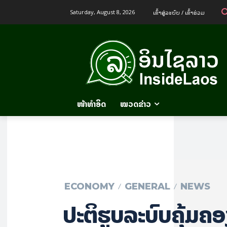
ເຂົ້າ​ສູ່​ລະ​ບົບ / ເຂົ້າ​ຮ່ວມ
Saturday, August 8, 2026
ໜ້າທຳອິດ
ໝວດຂ່າວ
ECONOMY
GENERAL
NEWS
ປະຕິຮູບລະບົບຄຸ້ມຄອ