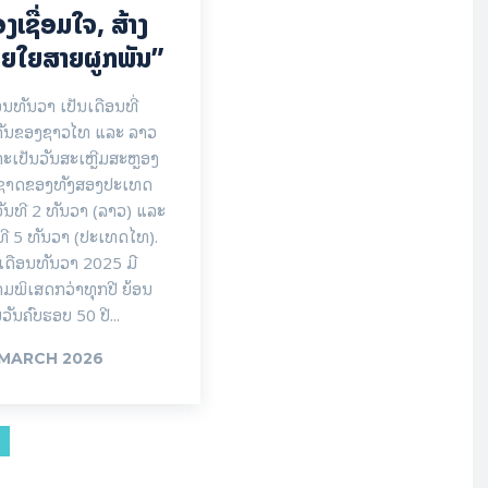
ງ​ເຊື່ອມ​​ໃຈ, ສ້າງ
ຍໃຍ​ສາຍຜູກພັນ”
ອນທັນວາ ເປັນເດືອນທີ່
ຄັນຂອງຊາວໄທ ແລະ ລາວ
ະເປັນວັນສະເຫຼີມສະຫຼອງ
ນຊາດຂອງທັງສອງປະເທດ
ັນທີ 2 ທັນວາ (ລາວ) ແລະ
ທີ 5 ທັນວາ (ປະເທດໄທ).
ເດືອນທັນວາ 2025 ມີ
ມພິເສດກວ່າທຸກປີ ຍ້ອນ
ນວັນຄົບຮອບ 50 ປີ...
 MARCH 2026