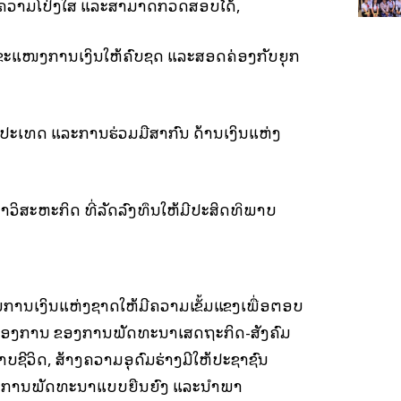
ັນຄວາມໂປ່ງໃສ ແລະສາມາດກວດສອບໄດ້,
ກໍາຂະແໜງການເງິນໃຫ້ຄົບຊຸດ ແລະສອດຄ່ອງກັບຍຸກ
າງປະເທດ ແລະການຮ່ວມມືສາກົນ ດ້ານເງິນແຫ່ງ
ວິສະຫະກິດ ທີ່ລັດລົງທຶນໃຫ້ມີປະສິດທິພາບ
ນຖານການເງິນແຫ່ງຊາດໃຫ້ມີຄວາມເຂັ້ມແຂງເພື່ອຕອບ
ອງການ ຂອງການພັດທະນາເສດຖະກິດ-ສັງຄົມ
ບຊີວິດ, ສ້າງຄວາມອຸດົມຮ່າງມີໃຫ້ປະຊາຊົນ
ໝາຍການພັດທະນາແບບຍືນຍົງ ແລະນໍາພາ