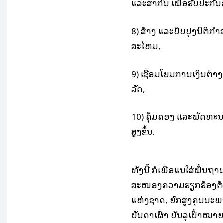
ແລະສາກົນ ເພື່ອຮັບປະກ
8) ສ້າງ ແລະປັບປຸງນິຕິ
ສະໄຫມ,
9) ເຊື່ອມໂຍມການເງິນຕ່
ລັດ,
10) ຄຸ້ມຄອງ ແລະພັດທະນາ
ສູງຂຶ້ນ.
ທັງນີ້ ກໍເພື່ອແນໃສ່ພື້
ສະໜອງຄວາມຮຽກຮ້ອງຕ້
ແຫ່ງຊາດ, ຍົກສູງຄຸນນະພາ
ບັນດາເຜົ່າ ບັນລຸເປົ້າ