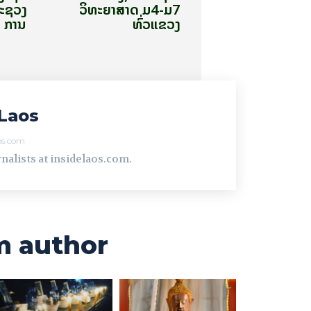
ກະຊວງ
ວິທະຍາສາດ ມ4-ມ7
 ການ
ທົ່ວແຂວງ
Laos
aos.com
nalists at insidelaos.com.
m author