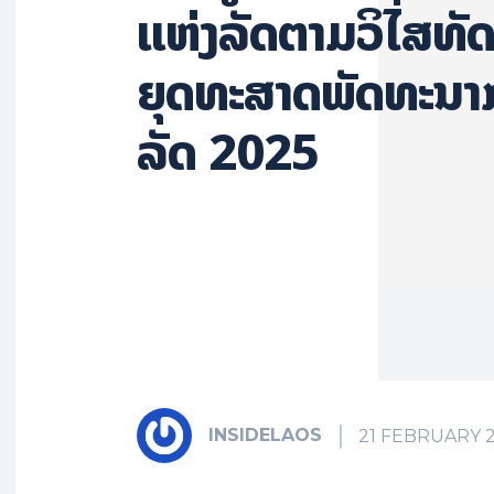
ແຫ່ງລັດຕາມວິໄສທັ
ຍຸດທະສາດພັດທະນາກ
ລັດ 2025
INSIDELAOS
21 FEBRUARY 