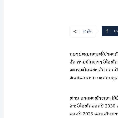
Fa
ແບ່ງປັນ
ກອງປະຊຸມຄະນະຊີ້ນໍາລະດ
ລັດ ຕາມທິດທາງ ວິໄສທ
ເສດຖະກິດແຫ່ງລັດ ຮອດປີ 2
ແຮມແລນມາກ ນະຄອນຫຼວງ
ທ່ານ ອາດສະພັງທອງ ສີພ
ວ່າ: ວິໄສທັດຮອດປີ 20
ຮອດປີ 2025 ແມ່ນເປັນກາ