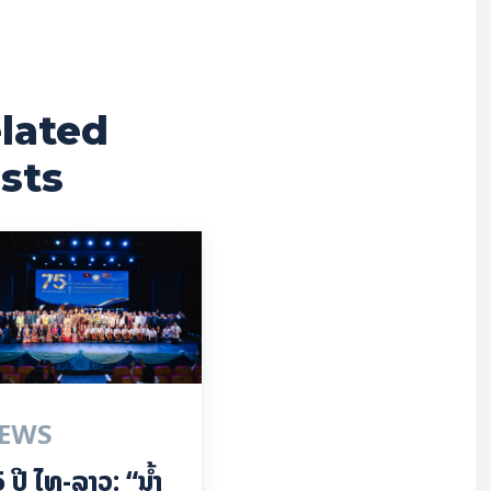
lated
sts
EWS
 ປີ ​ໄທ-ລາວ: “​ນ້ຳ​