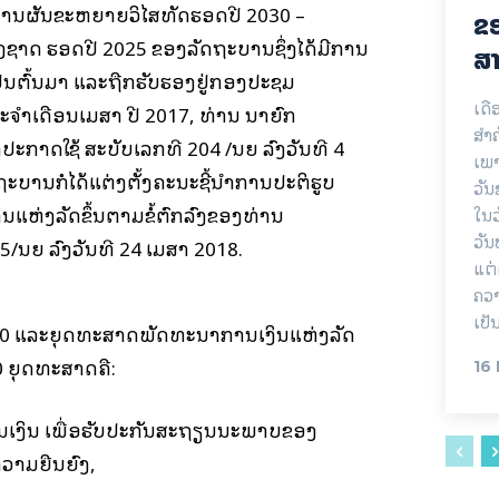
ການຜັນຂະຫຍາຍວິໄສທັດຮອດປີ 2030 –
ຂອ
າດ ຮອດປີ 2025 ຂອງລັດຖະບານຊຶ່ງໄດ້ມີການ
ສາ
ເປັນຕົ້ນມາ ແລະຖືກຮັບຮອງຢູ່ກອງປະຊຸມ
ເດື
ໍາເດືອນເມສາ ປີ 2017, ທ່ານ ນາຍົກ
ສຳ
ດປະກາດໃຊ້ ສະບັບເລກທີ 204 /ນຍ ລົງວັນທີ 4
ເພາ
ຖະບານກໍໄດ້ແຕ່ງຕັ້ງຄະນະຊີ້ນໍາການປະຕິຮູບ
ວັ
ນແຫ່ງລັດຂຶ້ນຕາມຂໍ້ຕົກລົງຂອງທ່ານ
ໃນວ
ວັນ
5/ນຍ ລົງວັນທີ 24 ເມສາ 2018.
ແຕ່
ຄວາ
ເປັ
2030 ແລະຍຸດທະສາດພັດທະນາການເງິນແຫ່ງລັດ
 ຍຸດທະສາດຄື:
16
ເງິນ ເພື່ອຮັບປະກັນສະຖຽນນະພາບຂອງ
ວາມຍືນຍົງ,