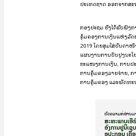
ປະເທດຊາດ ອອກຈາກສະ
ກອງປະຊຸມ ຍັງໄດ້ຮັບຟັ
ຄຸ້ມຄອງການເງິນແຫ່ງລັດ
2019 ໂດຍສຸມໃສ່ບັນດາໜ້
ແຜນງານການປັບປຸງນະໂຍບ
ຂະແໜງການເງິນ, ການປະຕ
ການຄຸ້ມຄອງລາຍຈ່າຍ, 
ການຄຸ້ມຄອງ ແລະພັດທະນ
ບົດ​ຄວາມ​ທີ່​ຜ່ານ​ມ
ສະຫະພາບເອີຣ
ອົງການຢູນິເຊ
ອຸປະກອນ ເຄື່ອ