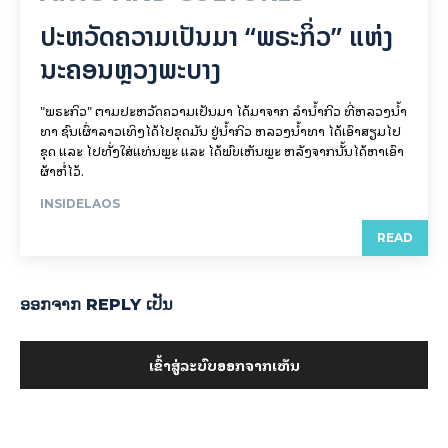
ປະຫວັດຄວາມເປັນມາ “ພຣະກິ່ວ” ແຫ່ງ
ນະຄອນຫຼວງພະບາງ
"ພຣະກິວ" ຕາມປະຫວັດຄວາມເປັນມາ ໄດ້ມາຈາກ ລຳນ້ຳກິວ ທີ່ຫລວງນ້ຳ
ທາ ຊົນເຜົ່າລາວເທິງໄດ້ໄປຂຸດມັນ ຢູ່ນ້ຳກິວ ຫລວງນ້ຳທາ ໄດ້ເອົາສຽມໄປ
ຂຸດ ແລະ ໄປທັ່ງໃສ່ແທ່ນພຼະ ແລະ ໄດ້ພົບເຫັນພຼະ ຫລັງຈາກນັ້ນໄດ້ຫາເອົາ
ຜ້າຫໍ່ໄວ້.
INSIDELAOS
READ
ອອກ​ຈາກ REPLY ເປັນ
ເຂົ້າ​ສູ່​ລະ​ບົບ​ອອກ​ຈາກ​ເຫັນ