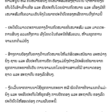
ທຳ​ມະ­ນູນ ຫລື ກົດ­ໝາຍອື່ນໆ ທີ່​ເໝາະ​ສົມ​ຂອງ​ຊາດ​ຕົນ ຖ້າ​ຫາກ​ຍັງ​ບໍ່​
ທັນ​ໄດ້​ເອົາ​ເຂົ້າ​ເທື່ອ ແລະ ຮັບ­ປະ­ກັນ​ໂດຍ​ຜ່ານ​ກົດ­ໝາຍ ແລະ ເຄື່ອງ­ມື​ທີ່​
ເໝາະ​ສົມ​ກັບ​ຄວາມ​ເປັນ​ຈິງ​ໃນ​ພາກ​ປະ­ຕິ­ບັດ​ຂອງ​ຫລັກ­ການ​ດັ່ງ­ກ່າວ​ນີ້
– ປະ­ຕິ­ບັດ​ມາດ​ຕະ­ການ​ທາງ​ດ້ານ​ກົດ­ໝາຍ​ທີ່​ເໝາະ​ສົມ ແລະ ມາດ​ຕະ­
ການ​ອື່ນໆ ລວມ​ທັງ​ການ ລົງ­ໂທດ​ໃນ​ກໍ­ລະ­ນີ​ທີ່​ສົມ­ຄວນ, ຫ້າມ​ທຸກ​ການ​
ຈຳ­ແນກ​ຕໍ່​ແມ່­ຍິງ
– ສ້າງ​ການ​ປ້ອງ​ກັນ​ທາງ​ດ້ານ​ກົດ­ໝາຍ​ໃຫ້​ແກ່​ສິດ​ສະ­ເໝີ­ພາບ ລະ­ຫວ່າງ​
ຍິງ-​ຊາຍ ແລະ ຮັບ­ປະ­ກັນ​ການ​ປົກ ປ້ອງ​ແມ່­ຍິງ​ຢ່າງ​ມີ​ປະ­ສິດ­ທິ­ພາບ​ຈາກ​
ທຸກ​ການ​ກະ­ທຳ​ທີ່​ເປັນ ການ​ຈຳ­ແນກ​ໂດຍ​ຜ່ານ​ສານ​ທີ່​ມີ ອຳ­ນາດ​ຂອງ​
ຊາດ ແລະ ສະ​ຖາ​ບັນ ຂອງ​ລັດ​ອື່ນໆ.
– ງົດ​ເວັ້ນ​ຈາກ​ການ​ນຳ​ໃຊ້​ທຸກ​ການ​ກະ­ທຳ ຫລື ພຶດ­ຕິ​ກຳ​ທີ່​ຈຳ­ແນກ​ຕໍ່​ແມ່­
ຍິງ ແລະ ຈະ​ຮັບ­ປະ­ກັນ​ໃຫ້​ທຸກ​ອົງ ການ​ປົກ­ຄອງ ແລະ ສະ​ຖາ​ບັນ ຂອງ​ລັດ​
ປະ­ຕິ­ບັດ​ໃຫ້​ສອດ­ຄ່ອງ ຕາມ​ພັນ­ທະ​ນີ້.