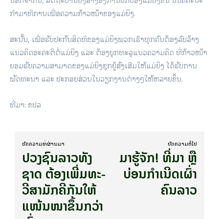
ກຳ­ມາ​ທິ​ການ​ເພື່ອຄວາມ​ກ້າວ­ໜ້າ​ຂອງ​ແມ່​ຍິງ.
ສະ­ນັ້ນ
, ເພື່ອ​ຮັບ­ປະ­ກັນ​ສິດ­ທິ​ຂອງ​ແມ່­ຍິງ​ພວກ​ເຮົາ​ທຸກ​ຄົນ​ຕ້ອງ​ລົບ​ລ້າງ​
ແນວ​ຄິດ​ອະ­ຄະ­ຕິ​ຕໍ່​ແມ່­ຍິງ ແລະ ຕ້ອງ​ບຸກ​ທະ­ລຸ​ແນວ​ຄວາມ​ຄິດ ທີ່​ກ້າວ­ໜ້າ​
ຍອມ­ຮັບ​ຄວາມ​ສາ­ມາດຂອງ​ແມ່­ຍິງ​ຊຸກ­ຍູ້​ສົ່ງ­ເສີມ​ໃຫ້​ແມ່­ຍິງ ໄດ້​ຮັບ​ການ​
ພັດ­ທະ­ນາ ແລະ ປະ­ກອບ­ສ່ວນ​ໃນ​ວຽກ​ງານ​ຕ່າງໆ​ໃຫ້​ຫລາຍ​ຂຶ້ນ.
ທີ່​ມາ: ຂ​ປ​ລ
ບົດ​ຄວາມ​ທີ່​ຜ່ານ​ມາ
ບົດ​ຄວາມ​ຕໍ່​ໄປ
ປວງ​ຊົນ​ລາວ​ທັງ​
​ມາ​ຮູ້​ຈັກ! ທີ່​ມາ ຫຼື​
​
ຊາດ ຕ້ອງເພີ່ມ​ທະ­
ບ່ອນກໍາເນີດເຜົ່າ
ວີ​​ສາ­ມັກ­ຄີກັນ​ໃຫ້​
ຄົນລາວ
ແໜ້ນ​​ໜາ​ຂຶ້ນກວ່າ​