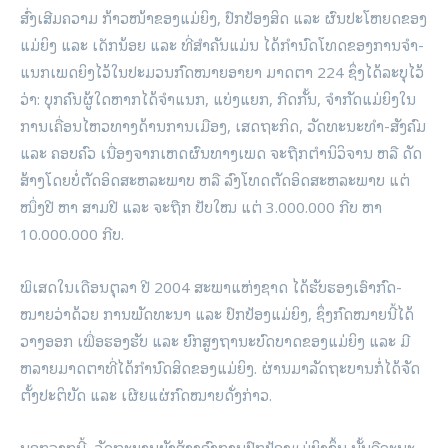
ສົ່ງ­ເສີມ​ຄວາມ ກ້າວ­ໜ້າ​ຂອງ​ແມ່­ຍິງ, ປົກ​ປ້ອງ​ສິດ ແລະ ຜົນ​ປະ­ໂຫຍດຂອງ​
ແມ່­ຍິງ ແລະ ເດັກ­ນ້ອຍ ແລະ ທີ່​ສຳ­ຄັນ​ແມ່ນ ໄດ້​ກຳ­ນົດ​ໂທດ​ຂອງ​ການ​ຈຳ­
ແນກ​ເພດ​ຍິງ​ໄວ້​ໃນ​ປະ­ມວນ​ກົດ­ໝາຍ​ອາ­ຍາ ມາດ­ຕາ 224 ຊຶ່ງ​ໄດ້​ລະ­ບຸ​ໄວ້​
ວ່າ: ບຸກ­ຄົນ​ຜູ້​ໃດ​ຫາກ​ໄດ້​ຈຳ­ແນກ, ແບ່ງ​ແຍກ, ກີດ​ກັ້ນ, ຈຳ­ກັດ​ແມ່­ຍິງ​ໃນ​
ການ­ເຄື່ອນ­ໄຫວ​ທາງ​ດ້ານ​ການ­ເມືອງ, ເສດ­ຖະ­ກິດ, ວັດ­ທະ­ນະ​ທຳ-​ສັງ­ຄົມ
ແລະ ຄອບ­ຄົວ ເນື່ອງ​ຈາກ​ເຫດ­ຜົນທາງເພດ​ ຈະ​ຖືກ​ຕຳ​ນິ​ວິ­ຈານ ຫລື ດັດ​
ສ້າງ​ໂດຍ​ບໍ່​ຕັດ​ອິດ­ສະ­ຫລະ­ພາບ ຫລື ລົງ­ໂທດ​ຕັດ​ອິດ­ສະ­ຫລະ­ພາບ ແຕ່​
ໜຶ່ງ​ປີ ຫາ ສາມ​ປີ ແລະ ຈະ​ຖືກ ປັບ​ໃໝ ແຕ່ 3.000.000 ກີບ ຫາ
10.000.000 ກີບ.
ພິ­ເສດ​ໃນ​ເດືອນ​ຕຸ­ລາ ປີ 2004 ສະ­ພາ​ແຫ່ງ​ຊາດ ໄດ້​ຮັບ­ຮອງ​ເອົາ​ກົດ­
ໝາຍ​ວ່າ​ດ້ວຍ ການ​ພັດ­ທະ­ນາ ແລະ ປົກ​ປ້ອງ​ແມ່­ຍິງ, ຊຶ່ງ​ກົດ­ໝາຍ​ນີ້​ໄດ້​
ວາງ​ອອກ ເພື່ອ​ຮອງ​ຮັບ ແລະ ຍົກ​ສູງ​ຖາ­ນະ​ບົດ­ບາດ​ຂອງ​ແມ່­ຍິງ ແລະ ມີ​
ຫລາຍ​ມາດ­ຕາ​ທີ່​ໄດ້​ກຳ­ນົດ​ສິດ​ຂອງ​ແມ່​ຍິງ. ຜ່ານ​ມາ​ລັດ­ຖະ­ບານ​ກໍ່​ໄດ້​ຈັດ​
ຕັ້ງ​ປະ­ຕິ­ບັດ ແລະ ເຜີຍ­ແຜ່​ກົດ­ໝາຍ​ດັ່ງ​ກ່າວ.
ນອກ­ຈາກ​ນີ້, ລັດ​ຖະບານ​ຍັງສ້າງ​ອົງ­ການ​ປົກ​ປ້ອງ​ແມ່­ຍິງ​ຂຶ້ນ ນັ້ນ​ຄື​ຄະ­ນະ​