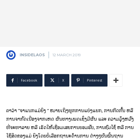
INSIDELAOS
12 MARCH 2019
Facebook
X
Pinterest
ຄຳ​ວ່າ “ຈຳ­ແນກ​ແມ່­ຍິງ “ ໝາຍ​ເຖິງ​ທຸກ​ການ​ແບ່ງ​ແຍກ, ການ​ກີດ​ກັ້ນ ຫລື
ການ​ຈຳ­ກັດ​ເນື່ອງ​ຈາກ​ເຫດ ຜົນ​ທາງ​ເພດ​ເຊິ່ງ​ມີ​ຜົນ ແລະ ຄວາມ​ມຸ້ງ​ຫວັງ​
ທີ່​ຈະ​ທຳ­ລາຍ ຫລື ເຮັດ​ໃຫ້​ເຊື່ອມ​ເສຍ​ການ​ຍອມ­ຮັບ, ການ​ຊົມ­ໃຊ້ ຫລື ການ​
ໃຊ້​ສິດ​ຂອງ​ແມ່ ຍິງ​ໂດຍ​ບໍ່​ເລືອກ​ຖາ­ນະ​ດ້ານ​ການ ຕ່າງໆ​ບົນ​ພື້ນ­ຖານ​