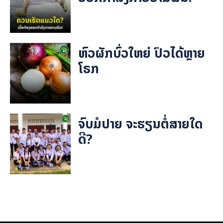
ຫົວຜັກບົ່ວໃຫຍ່ ປົວໄດ້ຫຼາຍ
ໂຣກ
ຈົບມໍປາຍ ຈະຮຽນຕໍ່ສາຍໃດ
ດີ?