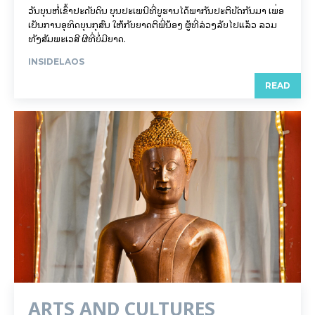
ວັນບຸນຫໍ່ເຂົ້າປະດັບດິນ ບຸນປະເພນີທີ່ບູຮານໄດ້ພາກັນປະຕິບັດກັນມາ ເພື່ອ
ເປັນການອຸທິດບຸນກຸສົນ ໃຫ້ກັບຍາດຕິພີ່ນ້ອງ ຜູ້ທີ່ລ່ວງລັບໄປແລ້ວ ລວມ
ທັງສັມພະເວສີ ຜີທີ່ບໍ່ມີຍາດ.
INSIDELAOS
READ
ARTS AND CULTURES