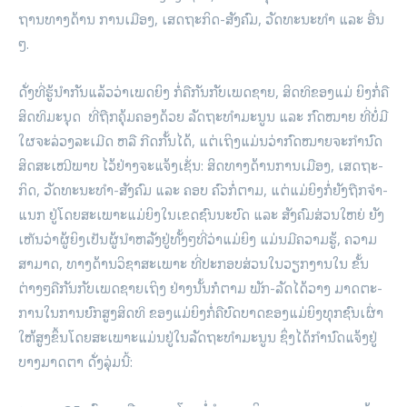
ຖານ​ທາງ​ດ້ານ ການ­ເມືອງ, ເສດ­ຖະ­ກິດ-​ສັງ­ຄົມ, ວັດ­ທະ­ນະ­ທຳ ແລະ ອື່ນ
ໆ.
ດັ່ງ​ທີ່​ຮູ້​ນຳ​ກັນ​ແລ້ວ​ວ່າ​ເພດ​ຍິງ ກໍ່​ຄື​ກັນ​ກັບ​ເພດ​ຊາຍ
,
ສິດ­ທິ​ຂອງ​ແມ່ ຍິງ​ກໍ່​ຄື​
ສິດ­ທິ​ມະ­ນຸດ ທີ່​ຖືກ​ຄຸ້ມ​ຄອງ​ດ້ວຍ ລັດ​ຖະ​ທຳ​ມະ­ນູນ ແລະ ກົດໝາຍ ທີ່​ບໍ່​ມີ​
ໃຜ​ຈະ​ລ່ວງ​ລະ­ເມີດ ຫລື ກີດ​ກັ້ນ​ໄດ້
, ແຕ່​ເຖິງ​ແມ່ນ​ວ່າ​ກົດ­ໝາຍ​ຈະ​ກຳ­ນົດ​
ສິດ​ສະ­ເໝີ­ພາບ ໄວ້​ຢ່າງ​ຈະ­ແຈ້ງ​ເຊັ່ນ: ສິດ​ທາງ​ດ້ານ​ການ­ເມືອງ, ເສດ­ຖະ­
ກິດ, ວັດ­ທະ­ນະ​ທຳ-​ສັງ­ຄົມ ແລະ ຄອບ ຄົວ​ກໍ່​ຕາມ, ແຕ່​ແມ່­ຍິງ​ກໍ່​ຍັງ​ຖືກ​ຈຳ­
ແນກ ຢູ່​ໂດຍ​ສະ­ເພາະ​ແມ່­ຍິງ​ໃນ​ເຂດ​ຊົນ­ນະ­ບົດ ແລະ ສັງ­ຄົມ​ສ່ວນ​ໃຫຍ່ ຍັງ
ເຫັນ​ວ່າ​ຜູ້­ຍິງ​ເປັນ​ຜູ້­ນຳ​ຫລັງ​ຢູ່​ທັ້ງໆທີ່​ວ່າ​ແມ່­ຍິງ ແມ່ນ​ມີ​ຄວາມ​ຮູ້, ຄວາມ​
ສາ­ມາດ, ທາງ​ດ້ານ​ວິ­ຊາ​ສະ­ເພາະ ທີ່​ປະ­ກອບ­ສ່ວນ​ໃນ​ວຽກ​ງານ​ໃນ ຂັ້ນ​
ຕ່າງໆ​ຄື​ກັນ​ກັບ​ເພດ​ຊາຍ​ເຖິງ ຢ່າງ​ນັ້ນ​ກໍ​ຕາມ ພັກ-​ລັດ​ໄດ້​ວາງ ມາດ​ຕະ­
ການ​ໃນ​ການ​ຍົກ​ສູງ​ສິດ­ທິ ຂອງ​ແມ່­ຍິງ​ກໍ່​ຄື​ບົດ­ບາດ​ຂອງ​ແມ່ຍິງ​ທຸກ​ຊົນ­ເຜົ່າ​
ໃຫ້​ສູງຂຶ້ນ​ໂດຍ​ສະ­ເພາະ​ແມ່ນ​ຢູ່​ໃນ​ລັດ​ຖະ​ທຳ​ມະ­ນູນ ຊຶ່ງ​ໄດ້​ກຳ­ນົດ​ແຈ້ງ​ຢູ່​
ບາງ​ມາດ­ຕາ ດັ່ງ​ລຸ່ມ​ນີ້: