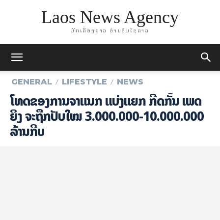
Laos News Agency
ມັກເລື່ອງລາວ ອ່ານອິນໄຊລາວ
GENERAL
LIFESTYLE
NEWS
ໂທດ​ຂອງ​ການຈຳ­ແນກ ແບ່ງ​ແຍກ ກີດ​ກັ້ນ ​ເພດ​
ຍິງ​ ຈະ​ຖືກປັບ​ໃໝ 3.000.000-10.000.000
ລ້ານ​ກີບ