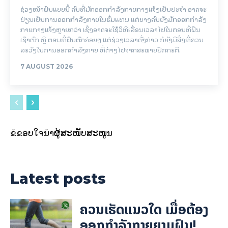
ຊ່ວງໜ້າຝົນແບບນີ້ ຄົນທີ່ມັກອອກກຳລັງກາຍກາງແຈ້ງເປັນປະຈຳ ອາດຈະ
ປ່ຽນເປັນການອອກກຳລັງກາຍໃນຮົ່ມແທນ ແຕ່ບາງຄົນຍັງມັກອອກກຳລັງ
ກາຍກາງແຈ້ງຫຼາຍກວ່າ ເຊິ່ງອາດຈະໃຊ້ວິທີເລື່ອນເວລາໄປໃນຕອນທີ່ຝົນ
ເຊົາຕົກ ຫຼື ຕອນທີ່ຝົນຕົກຄ່ອຍໆ ແຕ່ຊ່ວງເວລາດັ່ງກ່າວ ກໍຍັງມີສິ່ງທີ່ຄວນ
ລະວັງໃນການອອກກຳລັງກາຍ ທີ່ຕ່າງໄປຈາກສະພາບປົກກະຕິ.
7 AUGUST 2026
ຂໍຂອບໃຈນຳຜູ້ສະໜັບສະໜູນ
Latest posts
ຄວນເຮັດແນວໃດ ເມື່ອຕ້ອງ
ອອກກຳລັງກາຍຍາມຝົນ!