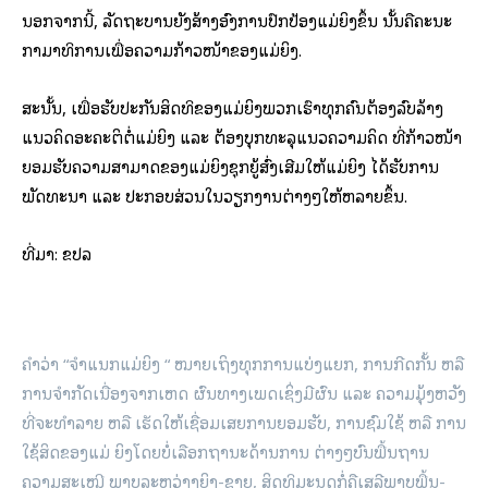
ນອກ­ຈາກ​ນີ້, ລັດ​ຖະບານ​ຍັງສ້າງ​ອົງ­ການ​ປົກ​ປ້ອງ​ແມ່­ຍິງ​ຂຶ້ນ ນັ້ນ​ຄື​ຄະ­ນະ​
ກຳ­ມາ​ທິ​ການ​ເພື່ອຄວາມ​ກ້າວ­ໜ້າ​ຂອງ​ແມ່​ຍິງ.
ສະ­ນັ້ນ
, ເພື່ອ​ຮັບ­ປະ­ກັນ​ສິດ­ທິ​ຂອງ​ແມ່­ຍິງ​ພວກ​ເຮົາ​ທຸກ​ຄົນ​ຕ້ອງ​ລົບ​ລ້າງ​
ແນວ​ຄິດ​ອະ­ຄະ­ຕິ​ຕໍ່​ແມ່­ຍິງ ແລະ ຕ້ອງ​ບຸກ​ທະ­ລຸ​ແນວ​ຄວາມ​ຄິດ ທີ່​ກ້າວ­ໜ້າ​
ຍອມ­ຮັບ​ຄວາມ​ສາ­ມາດຂອງ​ແມ່­ຍິງ​ຊຸກ­ຍູ້​ສົ່ງ­ເສີມ​ໃຫ້​ແມ່­ຍິງ ໄດ້​ຮັບ​ການ​
ພັດ­ທະ­ນາ ແລະ ປະ­ກອບ­ສ່ວນ​ໃນ​ວຽກ​ງານ​ຕ່າງໆ​ໃຫ້​ຫລາຍ​ຂຶ້ນ.
ທີ່​ມາ: ຂ​ປ​ລ
ຄຳ​ວ່າ “ຈຳ­ແນກ​ແມ່­ຍິງ “ ໝາຍ​ເຖິງ​ທຸກ​ການ​ແບ່ງ​ແຍກ, ການ​ກີດ​ກັ້ນ ຫລື
ການ​ຈຳ­ກັດ​ເນື່ອງ​ຈາກ​ເຫດ ຜົນ​ທາງ​ເພດ​ເຊິ່ງ​ມີ​ຜົນ ແລະ ຄວາມ​ມຸ້ງ​ຫວັງ​
ທີ່​ຈະ​ທຳ­ລາຍ ຫລື ເຮັດ​ໃຫ້​ເຊື່ອມ​ເສຍ​ການ​ຍອມ­ຮັບ, ການ​ຊົມ­ໃຊ້ ຫລື ການ​
ໃຊ້​ສິດ​ຂອງ​ແມ່ ຍິງ​ໂດຍ​ບໍ່​ເລືອກ​ຖາ­ນະ​ດ້ານ​ການ ຕ່າງໆ​ບົນ​ພື້ນ­ຖານ​
ຄວາມ​ສະ­ເໝີ ພາບ​ລະ­ຫວ່າງ​ຍິງ-​ຊາຍ, ສິດ­ທິ​ມະ­ນຸດ​ກໍ່​ຄື​ເສ­ລີ­ພາບ​ພື້ນ­