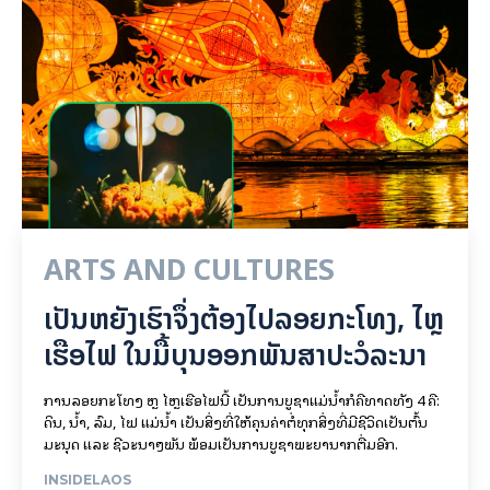
ARTS AND CULTURES
ເປັນ​ຫຍັງ​ເຮົາ​ຈຶ່ງ​ຕ້ອງ​ໄປລອຍ​ກະ​ໂທງ, ໄຫຼ​
ເຮືອ​ໄຟ ໃນ​ມື້​​ບຸນ​ອອກ​ພັນ​ສາ​ປະ​ວໍ​ລະ​ນາ
ການລອຍ​ກະ​ໂທງ ຫຼື ໄຫຼເຮືອໄຟນີ້ ເປັນການບູຊາແມ່ນໍ້າກໍຄືທາດທັງ 4 ຄື:
ດິນ, ນໍ້າ, ລົມ, ໄຟ ແມ່ນໍ້າ ເປັນສິ່ງທີ່ໃຫ້ຄຸນຄ່າຕໍ່ທຸກສິ່ງທີ່ມີຊີວິດເປັນຕົ້ນ
ມະນຸດ ແລະ ຊີວະນາໆພັນ ພ້ອມເປັນການບູຊາພະຍານາກຕື່ມອີກ.
INSIDELAOS