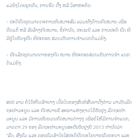
ແມ່­ຍິງ​ໂດຍ​ບຸກ­ຄົນ, ການ​ຈັດ ຕັ້ງ ຫລື ວິ​ສາ​ຫະ​ກິດ.
– ປະ­ຕິ­ບັດ​ທຸກ​ມາດ​ຕະ­ການ​ທີ່​ເໝາະ​ສົມ ​ລວມ​ທັງ​ດ້ານ​ກົດ­ໝາຍ ເພື່ອ​
ດັດ­ແກ້ ຫລື ລົບ​ລ້າງ​ກົດ­ໝາຍ, ຂໍ້​ກຳ­ນົດ, ປະ­ເພ­ນີ ແລະ ການ​ປະ­ຕິ ບັດ ທີ່​
ມີ​ຢູ່​ໃນ​ປັດ­ຈຸ­ບັນ ທີ່​ປະ­ກອບ ສ່ວນ​ເປັນ​ການ​ຈຳ­ແນກ​ຕໍ່​ແມ່​ຍິງ.
–
ຍົກ­ເລີກ​ທຸກ​ມາດ­ຕາ​ຂອງ​ກົດ ໝາຍ ທີ່​ປະ­ກອບ­ສ່ວນ​ເປັນ​ການ​ຈຳ ແນ​ກ​
ຕໍ່​ແມ່​ຍິງ.
ສປປ ລາວ ກໍ່​ໄດ້​ຫັນ​ເອົາ​ບາງ ເນື້ອ​ໃນ​ຂອງ​ສົນ­ທິ­ສັນ­ຍາ​ດັ່ງ­ກ່າວ ມາ​ເປັນ​ລັດ​
ຖະ​ທຳ​ມະ­ນູນ ແລະ ກົດ­ໝາຍ​ຄື ສະ­ພາ​ແຫ່ງ​ຊາດ​ໄດ້​ປັບ­ປຸງ ລັດ​ຖະ​ທຳ​
ມະ­ນູນ ແລະ ມີ​ການ​ທົບທວນ​ກົດ­ໝາຍ​ຕ່າງໆ ເພື່ອ​ບໍ່​ໃຫ້​ມີ​ການ​ຈຳ­ແນກ
,
ມາດ­ຕາ 29 ຂອງ ລັດ​ຖະ​ທຳ​ມະ­ນູນ​ສະ­ບັບ​ປັບ­ປຸງ​ປີ 2015 ກຳ­ນົດ​ວ່າ
“ລັດ, ສັງ­ຄົມ ແລະ ຄອບ­ຄົວ​ເອົາ­ໃຈ­ໃສ່​ປະ­ຕິ­ບັດ​ນະ­ໂຍ­ບາຍ​ພັດ­ທະ­ນາ ແລະ