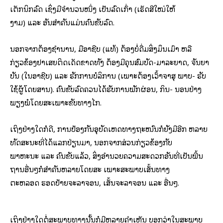
ເຕັກນິກລົດ ເຊິ່ງມີຈໍານວນໜຶ່ງ ເປັນລົດເກົ່າ (ເຮັດສີໃໝ່ໃຫ້
ງາມ) ແລະ ອັນສໍາຄັນແມ່ນຄົນຂັບລົດ.
ນອກຈາກຕ້ອງຊໍານານ, ມືອາຊີບ (ແທ້) ຕ້ອງບໍ່ດື່ມສິ່ງມຶນເມົາ ຫລື
ກ່ຽວຂ້ອງຢາເສຍຕິດເດັດຂາດທັງ ຕ້ອງມີຄຸນສົມບັດ-ມາລະຍາດ, ຈັນຍາ
ບັນ (ໃນອາຊີບ) ແລະ ຮັກການບໍລິການ (ເພາະຕ້ອງເວົ້າຈາສຸ ພາບ- ຮັບ
ໃຊ້ຜູ້ໂດຍສານ). ຄົນຂັບລົດຄວນໄດ້ຮັບການພັກຜ່ອນ, ກິນ- ນອນຢ່າງ
ພຽງພໍໂດຍສະເພາະຂັບທາງໄກ.
ເຖິງຢ່າງໃດກໍດີ, ການປ້ອງກັນອຸບັດເຫດທາງຖະໜົນກໍຍັງມີອີກ ຫລາຍ
ທັດສະນະທີ່ໄດ້ແລກປ່ຽນມາ, ນອກຈາກສ່ວນກ່ຽວຂ້ອງກັບ
ພາຫະນະ ແລະ ຄົນຂັບແລ້ວ, ສິ່ງອໍານວຍຄວາມສະດວກອັນທີ່ເປັນພື້ນ
ຖານອື່ນໆກໍສໍາຄັນຫລາຍໂດຍສະ ເພາະສະພາບເສັ້ນທາງ
ຕະຫລອດ ຮອດປ້າຍຈະລາຈອນ, ເສັ້ນຈະລາຈອນ ແລະ ອື່ນໆ.
ເຖິງຢ່າງໃດຕໍ່ສະພາບທາງນັ້ນກໍມີຫລາຍຄໍາເຫັນ ບອກວ່າໃນສະພາບ