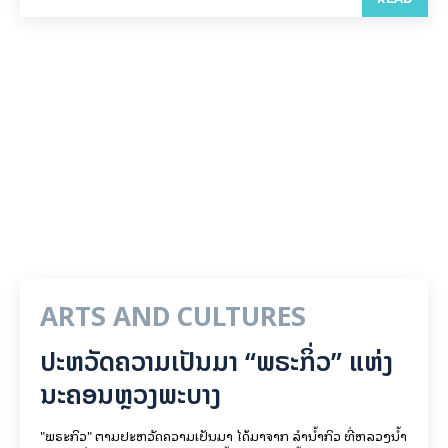
ARTS AND CULTURES
ປະຫວັດຄວາມເປັນມາ “ພຣະກິ່ວ” ແຫ່ງ
ນະຄອນຫຼວງພະບາງ
"ພຣະກິວ" ຕາມປະຫວັດຄວາມເປັນມາ ໄດ້ມາຈາກ ລຳນ້ຳກິວ ທີ່ຫລວງນ້ຳ