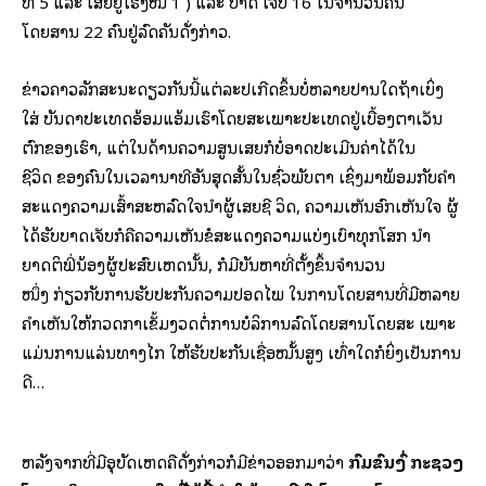
ທີ່ 5 ແລະ ເສຍຢູ່ໂຮງໝໍ 1 ) ແລະ ບາດ ເຈັບ 16 ໃນຈໍານວນຄົນ
ໂດຍສານ 22 ຄົນຢູ່ລົດຄັນດັ່ງກ່າວ.
ຂ່າວຄາວລັກສະນະດຽວກັນນີ້ແຕ່ລະປີເກີດຂຶ້ນບໍ່ຫລາຍປານໃດຖ້າເບິ່ງ
ໃສ່ ບັນດາປະເທດອ້ອມແອ້ມເຮົາໂດຍສະເພາະປະເທດຢູ່ເບື້ອງຕາເວັນ
ຕົກຂອງເຮົາ, ແຕ່ໃນດ້ານຄວາມສູນເສຍກໍບໍ່ອາດປະເມີນຄ່າໄດ້ໃນ
ຊີວິດ ຂອງຄົນໃນເວລານາທີອັນສຸດສັ້ນໃນຊົ່ວພັບຕາ ເຊິ່ງມາພ້ອມກັບຄໍາ
ສະແດງຄວາມເສົ້າສະຫລົດໃຈນໍາຜູ້ເສຍຊີ ວິດ, ຄວາມເຫັນອົກເຫັນໃຈ ຜູ້
ໄດ້ຮັບບາດເຈັບກໍຄືຄວາມເຫັນຂໍສະແດງຄວາມແບ່ງເບົາທຸກໂສກ ນໍາ
ຍາດຕິພີ່ນ້ອງຜູ້ປະສົບເຫດນັ້ນ, ກໍມີບັນຫາທີ່ຕັ້ງຂຶ້ນຈໍານວນ
ໜຶ່ງ ກ່ຽວກັບການຮັບປະກັນຄວາມປອດໄພ ໃນການໂດຍສານທີ່ມີຫລາຍ
ຄໍາເຫັນໃຫ້ກວດກາເຂັ້ມງວດຕໍ່ການບໍລິການລົດໂດຍສານໂດຍສະ ເພາະ
ແມ່ນການແລ່ນທາງໄກ ໃຫ້ຮັບປະກັນເຊື່ອໝັ້ນສູງ ເທົ່າໃດກໍຍິ່ງເປັນການ
ດີ…
ຫລັງຈາກທີ່ມີອຸບັດເຫດຄືດັ່ງກ່າວກໍມີຂ່າວອອກມາວ່າ
ກົມຂົນສົ່ງ ກະຊວງ