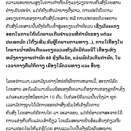
ຄວາມພະຍາຍາມສູງໃນການກໍາກັບເບິ່ງແຍງວຽກການຂົນສົ່ງໂດຍສານ
ຢ່າງເປັນປະຈໍາ, ແຕ່ກໍຍັງເຫັນວ່າບາງຄັ້ງຄາວ, ການປະຕິບັດຕາມ
ລະບຽບການຂອງການຂົນສົ່ງໂດຍສານ ຫລື ການປະກອບກິດຈະການ
ຂົນສົ່ງໂດຍສານນັ້ນຍັງບໍ່ທັນເຂົ້າສູ່ລະບຽບເທົ່າທີ່ຄວນ
ເຊິ່ງມັນສະແດງ
ອອກໃນການໃສ່ຄົນໂດຍສານເກີນຈໍານວນທີ່ກໍານົດຂອງ ແຕ່ລະ
ປະເພດລົດ (ໃສ່ຕັ່ງເພີ່ມ,ຮັບຜູ້ໂດຍສານຕາມທາງ…), ການໃສ່ເຄື່ອງໃນ
ໂດຍສານນໍ້າໜັກເກີນລະບຽບລວມທັງມັກມີກໍລະນີໃສ່ ເຄື່ອງເທິງ
ຫລັງຄາສູງກາຍກໍານົດ 60 ຊັງຕີແມັດ, ແລ່ນລົດໄວເກີນກໍານົດ, ໃນ
ເວລາກາງຄືນໄຕ້ຕາສູງ ເຍືອງໃສ່ລົດສວນທາງ ແລະ ອື່ນໆ
.
ໄລຍະຜ່ານມາ,ເວລາມີບຸນປາງໃຫຍ່ທີ່ພັກການຫລາຍມື້, ສະຖານີລົດ
ໂດຍສານ ລະດົມລົດມາເພີ່ມເພື່ອຮອງຮັບຄວາມຕ້ອງການຂອງລູກຄ້າເຊິ່ງ
ແຕ່ລະແຂວງບໍ່ໜ້ອຍກວ່າ 10 ຄັນ, ໃນກໍລະນີຄືແນວນັ້ນເຖິງວ່າ ທຸກ
ເວລາມີປາງບຸນໄດ້ມີການອອກຄໍາສັ່ງເພີ່ມໃຫ້ເຄັ່ງຄັດການ
ຂົນສົ່ງ ໂດຍສານກໍຄືການໄປ-ມາ ຈະລາຈອນ, ແຕ່ກໍບໍ່ອາດປາສະຈາກໄດ້
ການແຂ່ງຂັນກັນແລ່ນເອົາຖ້ຽວ ໂດຍລືມສະພາບປິ່ນອ້ອມອື່ນໆກ່ຽວກັບ
ຄວາມປອດໄພໃຫ້ແກ່ຜູ້ໂດຍ ສານລວມໃນນັ້ນຍັງພົວພັນສະພາບ