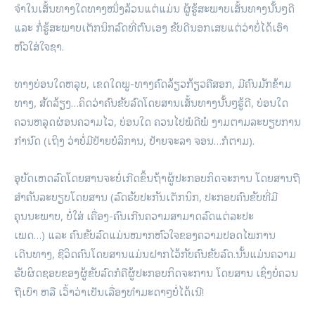
ຈໍາໃນເສັ້ນທາງໃດທາງໜຶ່ງລ້ວນແຕ່ແມ່ນ ຜູ້ຮູ້ສະພາບເສັ້ນທາງນັ້ນໆດີ
ແລະ ກໍ່ຮູ້ສະພາບເຕັກນິກລົດທີ່ຕົນເອງ ຂັບດີນອກເສຍແຕ່ວ່າບໍ່ໄດ້ເອົາ
ຫົວໃສ່ໃຈຊາ.
ທາງບ່ອນໃດຫລຸບ, ເຂດໃດພູ-ທາງຄົດລ້ຽວກ້ຽວຄືສອກ, ມີຄົນມັກຂ້າມ
ທາງ, ສັດລ້ຽງ…ຄິດວ່າຄົນຂັບລົດໂດຍສານເສັ້ນທາງນັ້ນໆຮູ້ດີ, ບ່ອນໃດ
ຄວນຫລຸດຜ່ອນຄວາມໄວ, ບ່ອນໃດ ຄວນໄປພໍດີພໍ ງາມຕາມລະບຽບການ
ກໍານົດ (ເຖິງ ວ່າບໍ່ມີປ້າຍບໍລິການ, ປ້າຍຈະລາ ຈອນ…ກໍຕາມ).
ອຸບັດເຫດລົດໂດຍສານຈະບໍ່ເກີດຂຶ້ນຖ້າຜູ້ປະກອບກິດຈະການ ໂດຍສານຖື
ສໍາຄັນລະບຽບໂດຍສານ (ລົດຮັບປະກັນເຕັກນິກ, ປະກອບຄົນຂັບທີ່ມີ
ຄຸນນະພາບ, ບໍ່ໃສ່ ເຄື່ອງ-ຄົນເກີນຄວາມສາມາດລົດແຕ່ລະປະ
ເພດ…) ແລະ ຄົນຂັບລົດແມ່ນໝາກຫົວໃຈຂອງຄວາມປອດໄພການ
ເດີນທາງ, ຊີວິດຄົນໂດຍສານແມ່ນຝາກໄວ້ກັບຄົນຂັບລົດ.ນັ້ນແມ່ນຄວາມ
ຮັບຜິດຊອບຂອງຜູ້ຂັບລົດກໍຄືຜູ້ປະກອບກິດຈະການ ໂດຍສານ ເຊິ່ງບໍ່ຄວນ
ຖືເບົາ ຫລື ເວົ້າວ່າເປັນເລື່ອງທໍາມະດາໆບໍ່ໄດ້ເນີ!