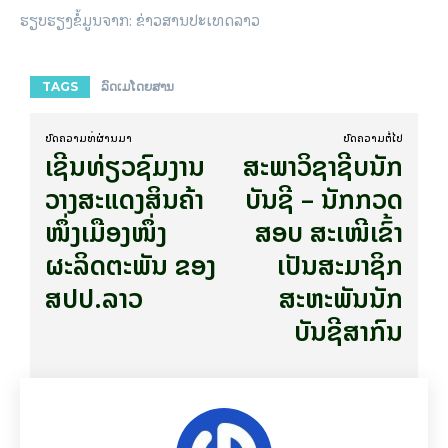
ຮຽບຮຽງຂໍ້ມູນຈາກ: ຂ່າວສານປະເທດລາວ
TAGS
ລົດເມໂດຍສານ
ບົດ​ຄວາມ​ທີ່​ຜ່ານ​ມາ
ບົດ​ຄວາມ​ຕໍ່​ໄປ
ເຊີນທ່ຽວຊົມງານ
ສະພາວິຊາຊີບນັກ
ວາງສະແດງສິນຄ້າ
ບັນຊີ – ນັກກວດ
ໜຶ່ງເມືອງໜຶ່ງ
ສອບ ສະເໜີເຂົ້າ
ຜະລິດຕະພັນ ຂອງ
ເປັນສະມາຊິກ
ສປປ.ລາວ
ສະຫະພັນນັກ
ບັນຊີສາກົນ