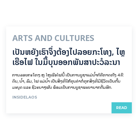
ARTS AND CULTURES
ເປັນ​ຫຍັງ​ເຮົາ​ຈຶ່ງ​ຕ້ອງ​ໄປລອຍ​ກະ​ໂທງ, ໄຫຼ​
ເຮືອ​ໄຟ ໃນ​ມື້​​ບຸນ​ອອກ​ພັນ​ສາ​ປະ​ວໍ​ລະ​ນາ
ການລອຍ​ກະ​ໂທງ ຫຼື ໄຫຼເຮືອໄຟນີ້ ເປັນການບູຊາແມ່ນໍ້າກໍຄືທາດທັງ 4 ຄື:
ດິນ, ນໍ້າ, ລົມ, ໄຟ ແມ່ນໍ້າ ເປັນສິ່ງທີ່ໃຫ້ຄຸນຄ່າຕໍ່ທຸກສິ່ງທີ່ມີຊີວິດເປັນຕົ້ນ
ມະນຸດ ແລະ ຊີວະນາໆພັນ ພ້ອມເປັນການບູຊາພະຍານາກຕື່ມອີກ.
INSIDELAOS
READ