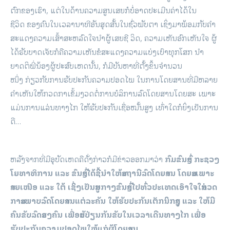
ຕົກຂອງເຮົາ, ແຕ່ໃນດ້ານຄວາມສູນເສຍກໍບໍ່ອາດປະເມີນຄ່າໄດ້ໃນ
ຊີວິດ ຂອງຄົນໃນເວລານາທີອັນສຸດສັ້ນໃນຊົ່ວພັບຕາ ເຊິ່ງມາພ້ອມກັບຄໍາ
ສະແດງຄວາມເສົ້າສະຫລົດໃຈນໍາຜູ້ເສຍຊີ ວິດ, ຄວາມເຫັນອົກເຫັນໃຈ ຜູ້
ໄດ້ຮັບບາດເຈັບກໍຄືຄວາມເຫັນຂໍສະແດງຄວາມແບ່ງເບົາທຸກໂສກ ນໍາ
ຍາດຕິພີ່ນ້ອງຜູ້ປະສົບເຫດນັ້ນ, ກໍມີບັນຫາທີ່ຕັ້ງຂຶ້ນຈໍານວນ
ໜຶ່ງ ກ່ຽວກັບການຮັບປະກັນຄວາມປອດໄພ ໃນການໂດຍສານທີ່ມີຫລາຍ
ຄໍາເຫັນໃຫ້ກວດກາເຂັ້ມງວດຕໍ່ການບໍລິການລົດໂດຍສານໂດຍສະ ເພາະ
ແມ່ນການແລ່ນທາງໄກ ໃຫ້ຮັບປະກັນເຊື່ອໝັ້ນສູງ ເທົ່າໃດກໍຍິ່ງເປັນການ
ດີ…
ຫລັງຈາກທີ່ມີອຸບັດເຫດຄືດັ່ງກ່າວກໍມີຂ່າວອອກມາວ່າ
ກົມຂົນສົ່ງ ກະຊວງ
ໂຍທາທິການ ແລະ ຂົນສົ່ງໄດ້ຊີ້ນໍາໃຫ້ສະຖານີລົດໂດຍສານ ໂດຍສະເພາະ
ສາຍເໜືອ ແລະ ໃຕ້ ເຊິ່ງເປັນສູນກາງຂົນສົ່ງໄປທົ່ວປະເທດເອົາໃຈໃສ່ກວດ
ກາສະພາບລົດໂດຍສານແຕ່ລະຄັນ ໃຫ້ຮັບປະກັນເຕັກນິກສູງ ແລະ ໃຫ້ມີ
ຄົນຂັບລົດສອງຄົນ ເພື່ອສັບປ່ຽນກັນຂັບໃນເວລາເດີນທາງໄກ ເພື່ອ
ຮັບປະກັນຄວາມປອດໄພໃຫ້ແກ່ຜູ້ໂດຍສານ.