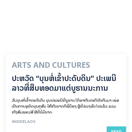
ARTS AND CULTURES
ປະຫວັດ “ບຸນຫໍ່ເຂົ້າປະດັບດິນ” ປະເພນີ
ລາວທີ່ສືບທອດມາແຕ່ບູຮານນະການ
ວັນບຸນຫໍ່ເຂົ້າປະດັບດິນ ບຸນປະເພນີທີ່ບູຮານໄດ້ພາກັນປະຕິບັດກັນມາ ເພື່ອ
ເປັນການອຸທິດບຸນກຸສົນ ໃຫ້ກັບຍາດຕິພີ່ນ້ອງ ຜູ້ທີ່ລ່ວງລັບໄປແລ້ວ ລວມ
ທັງສັມພະເວສີ ຜີທີ່ບໍ່ມີຍາດ.
INSIDELAOS
READ