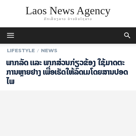
Laos News Agency
ມັກເລື່ອງລາວ ອ່ານອິນໄຊລາວ
LIFESTYLE
NEWS
ພາກລັດ ແລະ ພາກສ່ວນກ່ຽວຂ້ອງ ໃຊ້ມາດຕະ
ການຫຼາຍຢ່າງ ເພື່ອເຮັດໃຫ້ລົດເມໂດຍສານປອດ
ໄພ