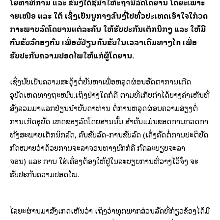
ໂຍທາທິການ ແລະ ຂົນສົ່ງໄດ້ຊີ້ນໍາໃຫ້ສະຖານີລົດໂດຍສານ ໂດຍສະເພາະ
ສາຍເໜືອ ແລະ ໃຕ້ ເຊິ່ງເປັນສູນກາງຂົນສົ່ງໄປທົ່ວປະເທດເອົາໃຈໃສ່ກວດ
ກາສະພາບລົດໂດຍສານແຕ່ລະຄັນ ໃຫ້ຮັບປະກັນເຕັກນິກສູງ ແລະ ໃຫ້ມີ
ຄົນຂັບລົດສອງຄົນ ເພື່ອສັບປ່ຽນກັນຂັບໃນເວລາເດີນທາງໄກ ເພື່ອ
ຮັບປະກັນຄວາມປອດໄພໃຫ້ແກ່ຜູ້ໂດຍສານ.
ເຊິ່ງນັບເປັນຄວາມສະດຸ້ງຕໍ່ບັນຫາເພື່ອຫລຸດຜ່ອນອັດຕາການເກີດ
ອຸບັດເຫດທາງຖະໜົນ.ເຖິງຢ່າງໃດກໍດີ ຕາມທີ່ເກັບກໍາໄດ້ບາງຄໍາເຫັນທີ່
ສັງລວມມາແລກປ່ຽນນໍາບັນດາທ່ານ ຕໍ່ການຫລຸດຜ່ອນຄວາມສ່ຽງຕໍ່
ການເກີດອຸບັດ ເຫດຂອງລົດໂດຍສານນັ້ນ ສໍາຄັນແມ່ນຂອດການກວດກາ
ທັງສະພາບເຕັກນິກລົດ, ຄົນຂັບລົດ-ການຂັບລົດ (ເຄັ່ງຄັດຕໍ່ການປະຕິບັດ
ກົດໝາຍວ່າດ້ວຍການຈະລາຈອນທາງບົກກໍຄື ກົດລະບຽບຈະລາ
ຈອນ) ແລະ ການ ໃສ່ເຄື່ອງຕ້ອງໃຫ້ຢູ່ໃນລະບຽບການທີ່ວາງໄວ້ຈຶ່ງ ຈະ
ຮັບປະກັນຄວາມປອດໄພ.
ໄລຍະຜ່ານມາສັງເກດເຫັນວ່າ ເຖິງວ່າທຸກພາກສ່ວນລັດທີ່ກ່ຽວຂ້ອງໄດ້ມີ