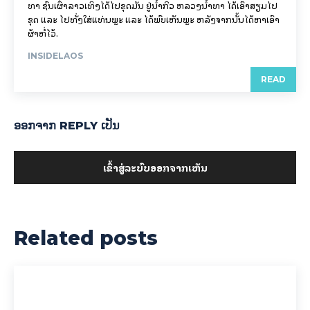
ທາ ຊົນເຜົ່າລາວເທິງໄດ້ໄປຂຸດມັນ ຢູ່ນ້ຳກິວ ຫລວງນ້ຳທາ ໄດ້ເອົາສຽມໄປ
ຂຸດ ແລະ ໄປທັ່ງໃສ່ແທ່ນພຼະ ແລະ ໄດ້ພົບເຫັນພຼະ ຫລັງຈາກນັ້ນໄດ້ຫາເອົາ
ຜ້າຫໍ່ໄວ້.
INSIDELAOS
READ
ອອກ​ຈາກ REPLY ເປັນ
ເຂົ້າ​ສູ່​ລະ​ບົບ​ອອກ​ຈາກ​ເຫັນ
Related posts