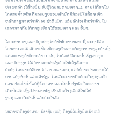
ປະເພດລົດ (ໃສ່ຕັ່ງເພີ່ມ,ຮັບຜູ້ໂດຍສານຕາມທາງ…), ການໃສ່ເຄື່ອງໃນ
ໂດຍສານນໍ້າໜັກເກີນລະບຽບລວມທັງມັກມີກໍລະນີໃສ່ ເຄື່ອງເທິງ
ຫລັງຄາສູງກາຍກໍານົດ 60 ຊັງຕີແມັດ, ແລ່ນລົດໄວເກີນກໍານົດ, ໃນ
ເວລາກາງຄືນໄຕ້ຕາສູງ ເຍືອງໃສ່ລົດສວນທາງ ແລະ ອື່ນໆ
.
ໄລຍະຜ່ານມາ,ເວລາມີບຸນປາງໃຫຍ່ທີ່ພັກການຫລາຍມື້, ສະຖານີລົດ
ໂດຍສານ ລະດົມລົດມາເພີ່ມເພື່ອຮອງຮັບຄວາມຕ້ອງການຂອງລູກຄ້າເຊິ່ງ
ແຕ່ລະແຂວງບໍ່ໜ້ອຍກວ່າ 10 ຄັນ, ໃນກໍລະນີຄືແນວນັ້ນເຖິງວ່າ ທຸກ
ເວລາມີປາງບຸນໄດ້ມີການອອກຄໍາສັ່ງເພີ່ມໃຫ້ເຄັ່ງຄັດການ
ຂົນສົ່ງ ໂດຍສານກໍຄືການໄປ-ມາ ຈະລາຈອນ, ແຕ່ກໍບໍ່ອາດປາສະຈາກໄດ້
ການແຂ່ງຂັນກັນແລ່ນເອົາຖ້ຽວ ໂດຍລືມສະພາບປິ່ນອ້ອມອື່ນໆກ່ຽວກັບ
ຄວາມປອດໄພໃຫ້ແກ່ຜູ້ໂດຍ ສານລວມໃນນັ້ນຍັງພົວພັນສະພາບ
ເຕັກນິກລົດ ເຊິ່ງມີຈໍານວນໜຶ່ງ ເປັນລົດເກົ່າ (ເຮັດສີໃໝ່ໃຫ້
ງາມ) ແລະ ອັນສໍາຄັນແມ່ນຄົນຂັບລົດ.
ນອກຈາກຕ້ອງຊໍານານ, ມືອາຊີບ (ແທ້) ຕ້ອງບໍ່ດື່ມສິ່ງມຶນເມົາ ຫລື