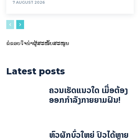
7 AUGUST 2026
ຂໍຂອບໃຈນຳຜູ້ສະໜັບສະໜູນ
Latest posts
ຄວນເຮັດແນວໃດ ເມື່ອຕ້ອງ
ອອກກຳລັງກາຍຍາມຝົນ!
ຫົວຜັກບົ່ວໃຫຍ່ ປົວໄດ້ຫຼາຍ