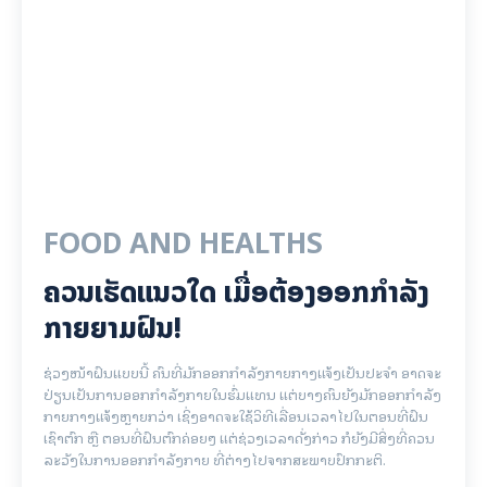
FOOD AND HEALTHS
ຄວນເຮັດແນວໃດ ເມື່ອຕ້ອງອອກກຳລັງ
ກາຍຍາມຝົນ!
ຊ່ວງໜ້າຝົນແບບນີ້ ຄົນທີ່ມັກອອກກຳລັງກາຍກາງແຈ້ງເປັນປະຈຳ ອາດຈະ
ປ່ຽນເປັນການອອກກຳລັງກາຍໃນຮົ່ມແທນ ແຕ່ບາງຄົນຍັງມັກອອກກຳລັງ
ກາຍກາງແຈ້ງຫຼາຍກວ່າ ເຊິ່ງອາດຈະໃຊ້ວິທີເລື່ອນເວລາໄປໃນຕອນທີ່ຝົນ
ເຊົາຕົກ ຫຼື ຕອນທີ່ຝົນຕົກຄ່ອຍໆ ແຕ່ຊ່ວງເວລາດັ່ງກ່າວ ກໍຍັງມີສິ່ງທີ່ຄວນ
ລະວັງໃນການອອກກຳລັງກາຍ ທີ່ຕ່າງໄປຈາກສະພາບປົກກະຕິ.