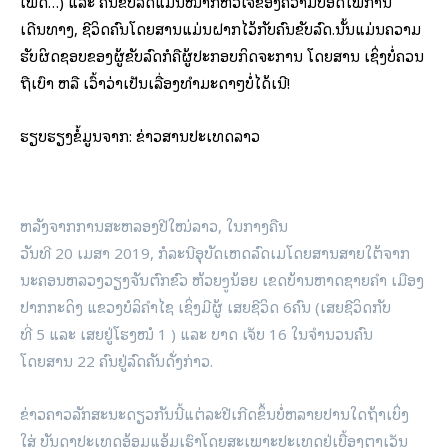
ເພດ…) ແລະ ຄົນຂັບລົດແມ່ນໝາກຫົວໃຈຂອງຄວາມປອດໄພການ
ເດີນທາງ, ຊີວິດຄົນໂດຍສານແມ່ນຝາກໄວ້ກັບຄົນຂັບລົດ.ນັ້ນແມ່ນຄວາມ
ຮັບຜິດຊອບຂອງຜູ້ຂັບລົດກໍຄືຜູ້ປະກອບກິດຈະການ ໂດຍສານ ເຊິ່ງບໍ່ຄວນ
ຖືເບົາ ຫລື ເວົ້າວ່າເປັນເລື່ອງທໍາມະດາໆບໍ່ໄດ້ເນີ!
ຮຽບຮຽງຂໍ້ມູນຈາກ: ຂ່າວສານປະເທດລາວ
ຫລັງຈາກການສະຫລອງປີໃໝ່ລາວ, ໃນກາງຄືນ
ວັນທີ 20 ເມສາ 2019, ກໍລະນີອຸບັດເຫດລົດເມໂດຍສານສາຍໃຕ້ຈາກ
ນະຄອນຫລວງວຽງຈັນຕົກຂົວ ຫ້ວຍງູນ້ອຍ ເຂດບ້ານຫາດຊາຍຄໍາ ເມືອງ
ປາກກະດິງ ແຂວງບໍລິຄໍາໄຊ ເຊິ່ງມີຜູ້ ເສຍຊີວິດ 6ຄົນ (ເສຍຊີວິດກັບ
ທີ່ 5 ແລະ ເສຍຢູ່ໂຮງໝໍ 1 ) ແລະ ບາດ ເຈັບ 16 ໃນຈໍານວນຄົນ
ໂດຍສານ 22 ຄົນຢູ່ລົດຄັນດັ່ງກ່າວ.
ຂ່າວຄາວລັກສະນະດຽວກັນນີ້ແຕ່ລະປີເກີດຂຶ້ນບໍ່ຫລາຍປານໃດຖ້າເບິ່ງ
ໃສ່ ບັນດາປະເທດອ້ອມແອ້ມເຮົາໂດຍສະເພາະປະເທດຢູ່ເບື້ອງຕາເວັນ