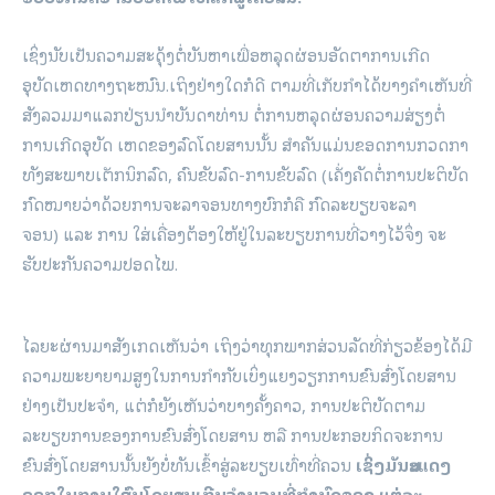
ເຊິ່ງນັບເປັນຄວາມສະດຸ້ງຕໍ່ບັນຫາເພື່ອຫລຸດຜ່ອນອັດຕາການເກີດ
ອຸບັດເຫດທາງຖະໜົນ.ເຖິງຢ່າງໃດກໍດີ ຕາມທີ່ເກັບກໍາໄດ້ບາງຄໍາເຫັນທີ່
ສັງລວມມາແລກປ່ຽນນໍາບັນດາທ່ານ ຕໍ່ການຫລຸດຜ່ອນຄວາມສ່ຽງຕໍ່
ການເກີດອຸບັດ ເຫດຂອງລົດໂດຍສານນັ້ນ ສໍາຄັນແມ່ນຂອດການກວດກາ
ທັງສະພາບເຕັກນິກລົດ, ຄົນຂັບລົດ-ການຂັບລົດ (ເຄັ່ງຄັດຕໍ່ການປະຕິບັດ
ກົດໝາຍວ່າດ້ວຍການຈະລາຈອນທາງບົກກໍຄື ກົດລະບຽບຈະລາ
ຈອນ) ແລະ ການ ໃສ່ເຄື່ອງຕ້ອງໃຫ້ຢູ່ໃນລະບຽບການທີ່ວາງໄວ້ຈຶ່ງ ຈະ
ຮັບປະກັນຄວາມປອດໄພ.
ໄລຍະຜ່ານມາສັງເກດເຫັນວ່າ ເຖິງວ່າທຸກພາກສ່ວນລັດທີ່ກ່ຽວຂ້ອງໄດ້ມີ
ຄວາມພະຍາຍາມສູງໃນການກໍາກັບເບິ່ງແຍງວຽກການຂົນສົ່ງໂດຍສານ
ຢ່າງເປັນປະຈໍາ, ແຕ່ກໍຍັງເຫັນວ່າບາງຄັ້ງຄາວ, ການປະຕິບັດຕາມ
ລະບຽບການຂອງການຂົນສົ່ງໂດຍສານ ຫລື ການປະກອບກິດຈະການ
ຂົນສົ່ງໂດຍສານນັ້ນຍັງບໍ່ທັນເຂົ້າສູ່ລະບຽບເທົ່າທີ່ຄວນ
ເຊິ່ງມັນສະແດງ
ອອກໃນການໃສ່ຄົນໂດຍສານເກີນຈໍານວນທີ່ກໍານົດຂອງ ແຕ່ລະ