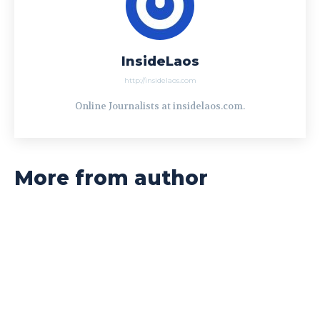
InsideLaos
http://insidelaos.com
Online Journalists at insidelaos.com.
More from author