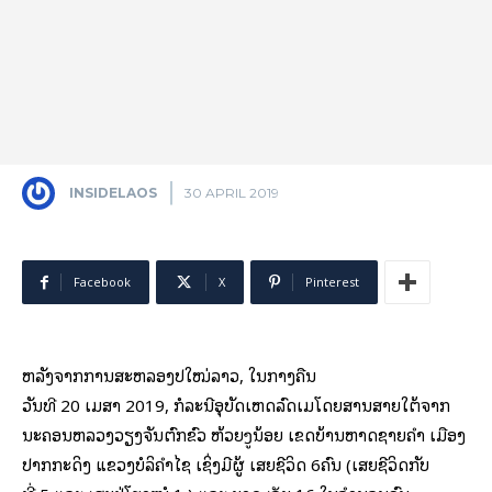
INSIDELAOS
30 APRIL 2019
Facebook
X
Pinterest
ຫລັງຈາກການສະຫລອງປີໃໝ່ລາວ, ໃນກາງຄືນ
ວັນທີ 20 ເມສາ 2019, ກໍລະນີອຸບັດເຫດລົດເມໂດຍສານສາຍໃຕ້ຈາກ
ນະຄອນຫລວງວຽງຈັນຕົກຂົວ ຫ້ວຍງູນ້ອຍ ເຂດບ້ານຫາດຊາຍຄໍາ ເມືອງ
ປາກກະດິງ ແຂວງບໍລິຄໍາໄຊ ເຊິ່ງມີຜູ້ ເສຍຊີວິດ 6ຄົນ (ເສຍຊີວິດກັບ