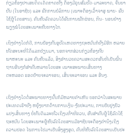
ກ່ຽວຂ້ອງຢາເສຍຕິດເດັດຂາດທັງ ຕ້ອງມີຄຸນສົມບັດ-ມາລະຍາດ, ຈັນຍາ
ບັນ (ໃນອາຊີບ) ແລະ ຮັກການບໍລິການ (ເພາະຕ້ອງເວົ້າຈາສຸ ພາບ- ຮັບ
ໃຊ້ຜູ້ໂດຍສານ). ຄົນຂັບລົດຄວນໄດ້ຮັບການພັກຜ່ອນ, ກິນ- ນອນຢ່າງ
ພຽງພໍໂດຍສະເພາະຂັບທາງໄກ.
ເຖິງຢ່າງໃດກໍດີ, ການປ້ອງກັນອຸບັດເຫດທາງຖະໜົນກໍຍັງມີອີກ ຫລາຍ
ທັດສະນະທີ່ໄດ້ແລກປ່ຽນມາ, ນອກຈາກສ່ວນກ່ຽວຂ້ອງກັບ
ພາຫະນະ ແລະ ຄົນຂັບແລ້ວ, ສິ່ງອໍານວຍຄວາມສະດວກອັນທີ່ເປັນພື້ນ
ຖານອື່ນໆກໍສໍາຄັນຫລາຍໂດຍສະ ເພາະສະພາບເສັ້ນທາງ
ຕະຫລອດ ຮອດປ້າຍຈະລາຈອນ, ເສັ້ນຈະລາຈອນ ແລະ ອື່ນໆ.
ເຖິງຢ່າງໃດຕໍ່ສະພາບທາງນັ້ນກໍມີຫລາຍຄໍາເຫັນ ບອກວ່າໃນສະພາບ
ປະເທດເຮົາຍັງ ຫຍຸ້ງຍາກດ້ານການເງິນ-ງົບປະມານ, ການປັບປຸງປົວ
ແປງເສັ້ນທາງ ບໍ່ທັນດີແລະທົ່ວເຖິງເທົ່າທີ່ຄວນ, ອັນສໍາຄັນຜູ້ໃຊ້ລົດໃຊ້
ຖະໜົນ ໂດຍສະເພາະຜູ້ຂັບລົດໂດຍສານມືອາຊີບຈະຕ້ອງຄໍານຶງເຖິງ
ຄວາມປອດ ໄພການໄປມາເປັນສິ່ງສູງສຸດ, ຄົນທີ່ຂັບລົດໂດຍສານເປັນປະ