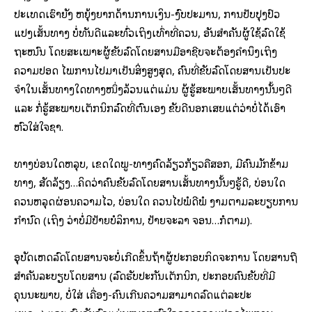
ປະເທດເຮົາຍັງ ຫຍຸ້ງຍາກດ້ານການເງິນ-ງົບປະມານ, ການປັບປຸງປົວ
ແປງເສັ້ນທາງ ບໍ່ທັນດີແລະທົ່ວເຖິງເທົ່າທີ່ຄວນ, ອັນສໍາຄັນຜູ້ໃຊ້ລົດໃຊ້
ຖະໜົນ ໂດຍສະເພາະຜູ້ຂັບລົດໂດຍສານມືອາຊີບຈະຕ້ອງຄໍານຶງເຖິງ
ຄວາມປອດ ໄພການໄປມາເປັນສິ່ງສູງສຸດ, ຄົນທີ່ຂັບລົດໂດຍສານເປັນປະ
ຈໍາໃນເສັ້ນທາງໃດທາງໜຶ່ງລ້ວນແຕ່ແມ່ນ ຜູ້ຮູ້ສະພາບເສັ້ນທາງນັ້ນໆດີ
ແລະ ກໍ່ຮູ້ສະພາບເຕັກນິກລົດທີ່ຕົນເອງ ຂັບດີນອກເສຍແຕ່ວ່າບໍ່ໄດ້ເອົາ
ຫົວໃສ່ໃຈຊາ.
ທາງບ່ອນໃດຫລຸບ, ເຂດໃດພູ-ທາງຄົດລ້ຽວກ້ຽວຄືສອກ, ມີຄົນມັກຂ້າມ
ທາງ, ສັດລ້ຽງ…ຄິດວ່າຄົນຂັບລົດໂດຍສານເສັ້ນທາງນັ້ນໆຮູ້ດີ, ບ່ອນໃດ
ຄວນຫລຸດຜ່ອນຄວາມໄວ, ບ່ອນໃດ ຄວນໄປພໍດີພໍ ງາມຕາມລະບຽບການ
ກໍານົດ (ເຖິງ ວ່າບໍ່ມີປ້າຍບໍລິການ, ປ້າຍຈະລາ ຈອນ…ກໍຕາມ).
ອຸບັດເຫດລົດໂດຍສານຈະບໍ່ເກີດຂຶ້ນຖ້າຜູ້ປະກອບກິດຈະການ ໂດຍສານຖື
ສໍາຄັນລະບຽບໂດຍສານ (ລົດຮັບປະກັນເຕັກນິກ, ປະກອບຄົນຂັບທີ່ມີ
ຄຸນນະພາບ, ບໍ່ໃສ່ ເຄື່ອງ-ຄົນເກີນຄວາມສາມາດລົດແຕ່ລະປະ