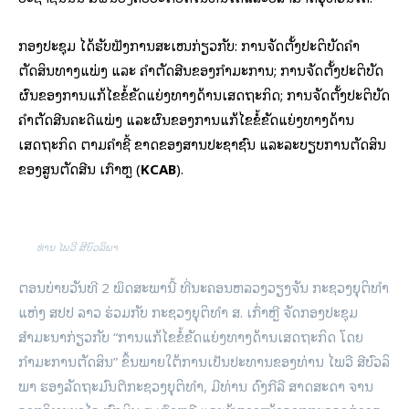
ກອງປະຊຸມ ໄດ້ຮັບຟັງການສະເໜີກ່ຽວກັບ: ການຈັດຕັ້ງປະຕິບັດຄໍາ
ຕັດສິນທາງແພ່ງ ແລະ ຄໍາຕັດສີນຂອງກໍາມະການ; ການຈັດຕັ້ງປະຕິບັດ
ຜົນຂອງການແກ້ໄຂຂໍ້ຂັດແຍ່ງທາງດ້ານເສດຖະກິດ; ການຈັດຕັ້ງປະຕິບັດ
ຄໍາຕັດສີນຄະດີແພ່ງ ແລະຜົນຂອງການແກ້ໄຂຂໍ້ຂັດແຍ່ງທາງດ້ານ
ເສດຖະກິດ ຕາມຄໍາຊີ້ ຂາດຂອງສານປະຊາຊົນ ​ແລະລະບຽບການຕັດສິນ
ຂອງສູນຕັດສີນ ເກົາຫຼີ (
KCAB
).
ທ່ານ ໄພວີ ສີບົວລິພາ
ຕອນ​ບ່າຍວັນ​ທີ 2 ພຶດສະພານີ້ ທີ່​ນະຄອນຫລວງ​ວຽງຈັນ ກະຊວງ​ຍຸ​ຕິ​ທໍາ ​
ແຫ່ງ ສປປ ລາວ​ ຮ່ວມ​ກັບ ກະຊວງຍຸຕິທໍາ ສ. ເກົ່າຫຼີ ຈັດກອງປະຊຸມ
ສໍາມະນາກ່ຽວກັບ “ການແກ້ໄຂຂໍ້ຂັດແຍ່ງທາງດ້ານເສດຖະກິດ ໂດຍ
ກໍາມະການຕັດສິນ” ​ ຂຶ້ນພາຍ​ໃຕ້​ການ​ເປັນ​ປະທານ​ຂອງທ່ານ ໄພວີ ສີບົວລິ
ພາ ຮອງລັດຖະມົນຕີກະຊວງຍຸຕິທຳ, ມີ​ທ່ານ ດົງ​ກີ​ລີ ສາດສະດາ ຈານ​