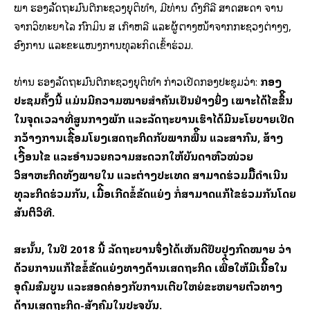
ພາ ຮອງລັດຖະມົນຕີກະຊວງຍຸຕິທຳ, ມີ​ທ່ານ ດົງ​ກີ​ລີ ສາດສະດາ ຈານ​
ຈາກ​ວິທະຍາ​ໄລ ກົກ​ມິນ ສ ​ເກົາຫລີ ​ແລະຜູ້ຕາງໜ້າຈາກກະຊວງຕ່າງໆ,
ອົງການ ແລະຂະແໜງການທຸລະກິດ​ເຂົ້າ​ຮ່ວມ.
ທ່ານ ຮອງລັດຖະມົນຕີກະຊວງຍຸຕິທຳ ​ກ່າວ​​​ເປີດກອງ​ປະຊຸມ​ວ່າ:
ກອງ​
ປະຊຸມ​ຄັ້ງ​ນີ້ ແມ່ນມີຄວາມໝາຍສໍາຄັນເປັນຢ່າງຍິ່ງ ເພາະໄດ້ໄຂຂຶ້ີນ
ໃນຈຸດເວລາທີ່ສູນກາງພັກ ແລະລັດຖະບານເຮົາໄດ້ມີນະໂຍບາຍເປີດ
ກວ້າງການເຊື່ີອມໂຍງເສດຖະກິດກັບພາກພື້ີນ ແລະສາກົນ, ສ້າງ
ເງື່ີອນໄຂ ແລະອໍານວຍຄວາມສະດວກໃຫ້ບັນດາຫົວໜ່ວຍ
ວິສາຫະກິດທັງພາຍໃນ ແລະຕ່າງປະເທດ ສາມາດຮ່ວມມືີດຳເນີນ
ທຸລະກິດຮ່ວມກັນ, ເມື່ີອເກີດຂໍ້ຂັດແຍ່ງ ກໍ່ສາມາດແກ້ໄຂຮ່ວມກັນໂດຍ
ສັນຕິວິທີ.
ສະນັ້ນ, ໃນປີ 2018 ນີ້ ລັດຖະບານຈຶ່ງໄດ້ເຫັນດີປັບປຸງກົດໝາຍ ວ່າ
ດ້ວຍການແກ້ໄຂຂໍ້ຂັດແຍ່ງທາງດ້ານເສດຖະກິດ ເພື່ີອໃຫ້ມີເນື້ີອໃນ
ອຸດົມສົມບູນ ແລະສອດຄ່ອງກັບການເຕີບໃຫຍ່ຂະຫຍາຍຕົວທາງ
ດ້ານເສດຖະກິດ-ສັງຄົມໃນປະຈຸບັນ.