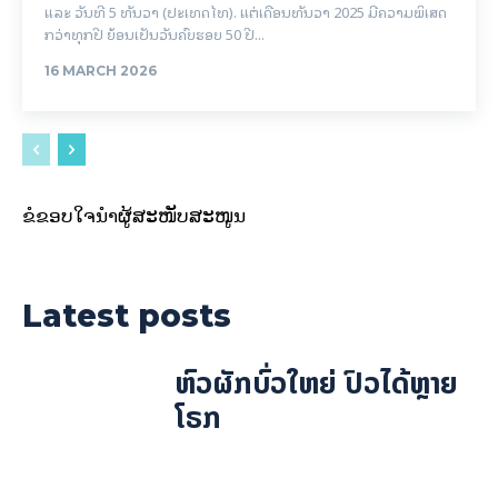
ແລະ ວັນທີ 5 ທັນວາ (ປະເທດໄທ). ແຕ່ເດືອນທັນວາ 2025 ມີຄວາມພິເສດ
ກວ່າທຸກປີ ຍ້ອນເປັນວັນຄົບຮອບ 50 ປີ...
16 MARCH 2026
ຂໍຂອບໃຈນຳຜູ້ສະໜັບສະໜູນ
Latest posts
ຫົວຜັກບົ່ວໃຫຍ່ ປົວໄດ້ຫຼາຍ
ໂຣກ