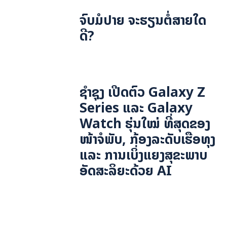
ຈົບມໍປາຍ ຈະຮຽນຕໍ່ສາຍໃດ
ດີ?
ຊຳຊຸງ ເປີດຕົວ Galaxy Z
Series ແລະ Galaxy
Watch ຮຸ່ນໃໝ່ ທີ່ສຸດຂອງ
ໜ້າຈໍພັບ, ກ້ອງລະດັບເຮືອທຸງ
ແລະ ການເບິ່ງແຍງສຸຂະພາບ
ອັດສະລິຍະດ້ວຍ AI