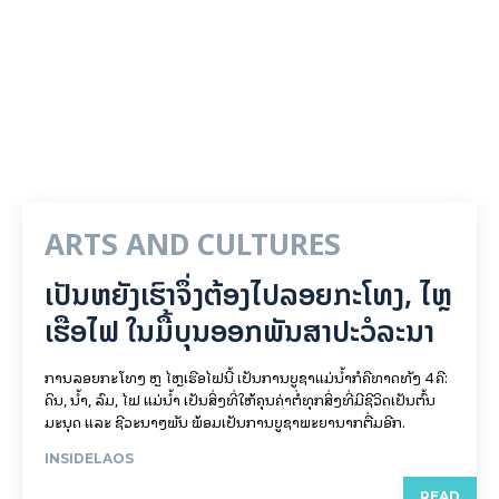
ARTS AND CULTURES
ເປັນ​ຫຍັງ​ເຮົາ​ຈຶ່ງ​ຕ້ອງ​ໄປລອຍ​ກະ​ໂທງ, ໄຫຼ​
ເຮືອ​ໄຟ ໃນ​ມື້​​ບຸນ​ອອກ​ພັນ​ສາ​ປະ​ວໍ​ລະ​ນາ
ການລອຍ​ກະ​ໂທງ ຫຼື ໄຫຼເຮືອໄຟນີ້ ເປັນການບູຊາແມ່ນໍ້າກໍຄືທາດທັງ 4 ຄື:
ດິນ, ນໍ້າ, ລົມ, ໄຟ ແມ່ນໍ້າ ເປັນສິ່ງທີ່ໃຫ້ຄຸນຄ່າຕໍ່ທຸກສິ່ງທີ່ມີຊີວິດເປັນຕົ້ນ
ມະນຸດ ແລະ ຊີວະນາໆພັນ ພ້ອມເປັນການບູຊາພະຍານາກຕື່ມອີກ.
INSIDELAOS
READ