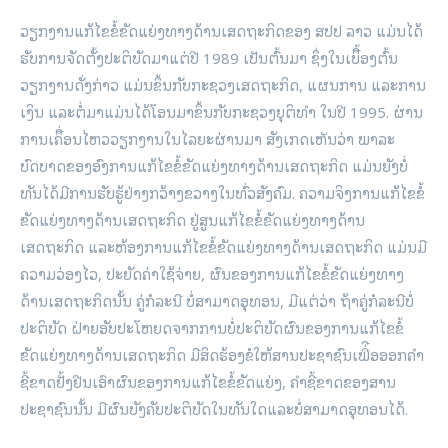
ວຽກງານແກ້ໄຂຂໍ້ຂັດແຍ່ງທາງດ້ານເສດຖະກິດຂອງ ສປປ ລາວ ແມ່ນໄດ້
ຮັບການຈັດຕັ້ງປະຕິບັດມາແຕ່ປີ 1989 ເປັນຕົ້ນມາ ຊຶ່ງໃນເບຶີ້ອງຕົ້ນ
ວຽກງານດັ່ງກ່າວ ແມ່ນຂຶ້ນກັບກະຊວງເສດຖະກິດ, ແຜນການ ແລະການ
ເງິນ ແລະຕໍ່ມາແມ່ນໄດ້ໂອນມາຂຶ້ນກັບກະຊວງຍຸຕິທໍາ ໃນປີ 1995. ຜ່ານ
ການເຄຶີ່ອນໄຫວວຽກງານໃນໄລຍະຜ່ານມາ ສັງເກດເຫັນວ່າ ພາລະ
ບົດບາດຂອງອົງການແກ້ໄຂຂໍ້ຂັດແຍ່ງທາງດ້ານເສດຖະກິດ ແມ່ນຍັງບໍ່
ທັນໄດ້ມີການຮັບຮູ້ຢ່າງກວ້າງຂວາງໃນທົ່ວສັງຄົມ. ຄວາມຈິງການແກ້ໄຂຂໍ້
ຂັດແຍ່ງທາງດ້ານເສດຖະກິດ ຢູ່ສູນແກ້ໄຂຂໍ້ຂັດແຍ່ງທາງດ້ານ
ເສດຖະກິດ ແລະຫ້ອງການແກ້ໄຂຂໍ້ຂັດແຍ່ງທາງດ້ານເສດຖະກິດ ແມ່ນມີ
ຄວາມວ່ອງໄວ, ປະຍັດຄ່າໃຊ້ຈ່າຍ, ຜົນຂອງການແກ້ໄຂຂໍ້ຂັດແຍ່ງທາງ
ດ້ານເສດຖະກິດນັ້ນ ຄູ່ກໍລະນີ ບໍ່ສາມາດອຸທອນ, ມີແຕ່ວ່າ ຖ້າຄູ່ກໍລະນີບໍ່
ປະຕິບັດ ຝ່າຍອັບປະໂຫຍດຈາກການບໍ່ປະຕິບັດຜົນຂອງການແກ້ໄຂຂໍ້
ຂັດແຍ່ງທາງດ້ານເສດຖະກິດ ມີສິດຮ້ອງຂໍໃຫ້ສານປະຊາຊົນເພື່ີອອອກຄໍາ
ຊີ້ຂາດຢັ້ງຢືນເອົາຜົນຂອງການແກ້ໄຂຂໍ້ຂັດແຍ່ງ, ຄໍາຊີ້ຂາດຂອງສານ
ປະຊາຊົນນັ້ນ ມີຜົນບັງຄັບປະຕິບັດໃນທັນໃດ​ແລະບໍ່ສາມາດອຸທອນໄດ້.