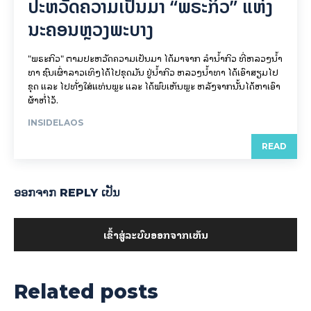
ປະຫວັດຄວາມເປັນມາ “ພຣະກິ່ວ” ແຫ່ງ
ນະຄອນຫຼວງພະບາງ
"ພຣະກິວ" ຕາມປະຫວັດຄວາມເປັນມາ ໄດ້ມາຈາກ ລຳນ້ຳກິວ ທີ່ຫລວງນ້ຳ
ທາ ຊົນເຜົ່າລາວເທິງໄດ້ໄປຂຸດມັນ ຢູ່ນ້ຳກິວ ຫລວງນ້ຳທາ ໄດ້ເອົາສຽມໄປ
ຂຸດ ແລະ ໄປທັ່ງໃສ່ແທ່ນພຼະ ແລະ ໄດ້ພົບເຫັນພຼະ ຫລັງຈາກນັ້ນໄດ້ຫາເອົາ
ຜ້າຫໍ່ໄວ້.
INSIDELAOS
READ
ອອກ​ຈາກ REPLY ເປັນ
ເຂົ້າ​ສູ່​ລະ​ບົບ​ອອກ​ຈາກ​ເຫັນ
Related posts