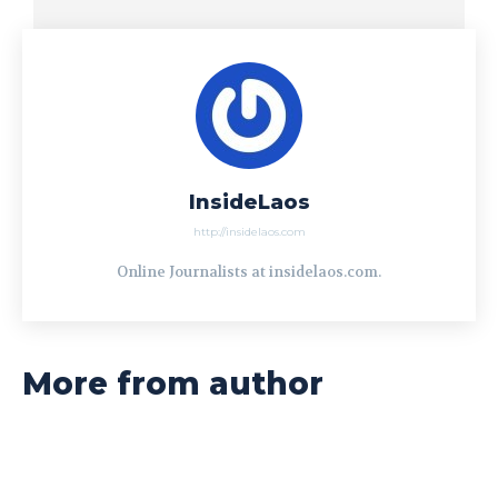
InsideLaos
http://insidelaos.com
Online Journalists at insidelaos.com.
More from author