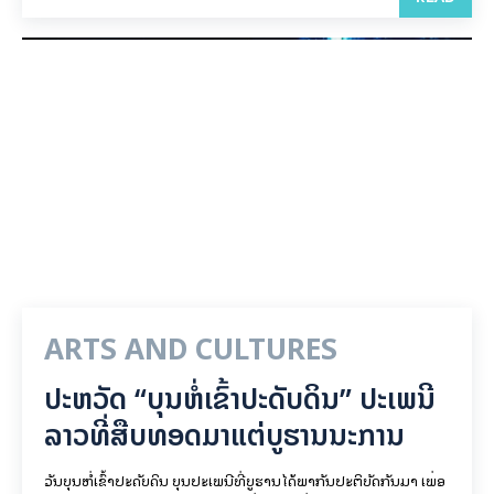
ARTS AND CULTURES
ປະຫວັດ “ບຸນຫໍ່ເຂົ້າປະດັບດິນ” ປະເພນີ
ລາວທີ່ສືບທອດມາແຕ່ບູຮານນະການ
ວັນບຸນຫໍ່ເຂົ້າປະດັບດິນ ບຸນປະເພນີທີ່ບູຮານໄດ້ພາກັນປະຕິບັດກັນມາ ເພື່ອ