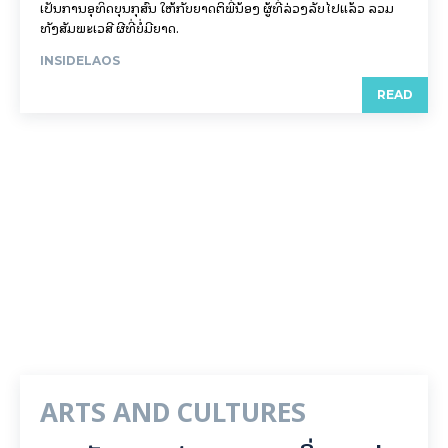
ເປັນການອຸທິດບຸນກຸສົນ ໃຫ້ກັບຍາດຕິພີ່ນ້ອງ ຜູ້ທີ່ລ່ວງລັບໄປແລ້ວ ລວມ
ທັງສັມພະເວສີ ຜີທີ່ບໍ່ມີຍາດ.
INSIDELAOS
READ
ARTS AND CULTURES