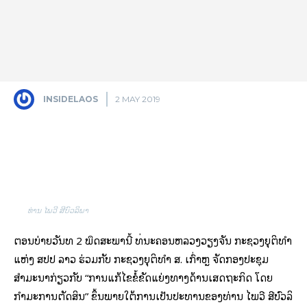
INSIDELAOS
2 MAY 2019
Facebook
X
Pinterest
ທ່ານ ໄພວີ ສີບົວລິພາ
ຕອນ​ບ່າຍວັນ​ທີ 2 ພຶດສະພານີ້ ທີ່​ນະຄອນຫລວງ​ວຽງຈັນ ກະຊວງ​ຍຸ​ຕິ​ທໍາ ​
ແຫ່ງ ສປປ ລາວ​ ຮ່ວມ​ກັບ ກະຊວງຍຸຕິທໍາ ສ. ເກົ່າຫຼີ ຈັດກອງປະຊຸມ
ສໍາມະນາກ່ຽວກັບ “ການແກ້ໄຂຂໍ້ຂັດແຍ່ງທາງດ້ານເສດຖະກິດ ໂດຍ
ກໍາມະການຕັດສິນ” ​ ຂຶ້ນພາຍ​ໃຕ້​ການ​ເປັນ​ປະທານ​ຂອງທ່ານ ໄພວີ ສີບົວລິ