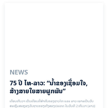
NEWS
75 ປີ ​ໄທ-ລາວ: “​ນ້ຳ​ຂອງ​ເຊື່ອມ​​ໃຈ,
ສ້າງສາຍໃຍ​ສາຍຜູກພັນ”
ເດືອນທັນວາ ເປັນເດືອນທີ່ສຳຄັນຂອງຊາວໄທ ແລະ ລາວ ເພາະເປັນວັນ
ສະເຫຼີມສະຫຼອງວັນຊາດຂອງທັງສອງປະເທດ ໃນວັນທີ 2 ທັນວາ (ລາວ)