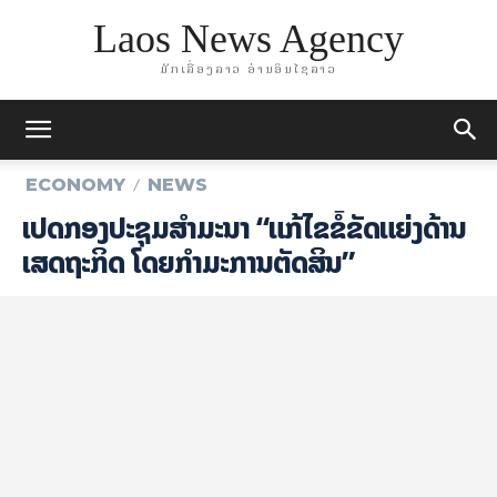
Laos News Agency
ມັກເລື່ອງລາວ ອ່ານອິນໄຊລາວ
ECONOMY
NEWS
ເປີດກອງປະຊຸມສໍາມະນາ “ແກ້ໄຂຂໍ້ຂັດແຍ່ງດ້ານ
ເສດຖະກິດ ໂດຍກໍາມະການຕັດສິນ”