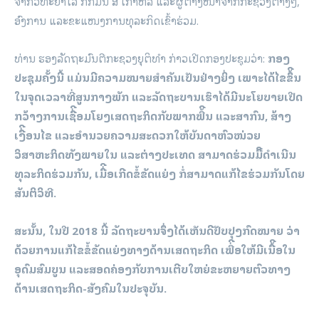
ຈາກ​ວິທະຍາ​ໄລ ກົກ​ມິນ ສ ​ເກົາຫລີ ​ແລະຜູ້ຕາງໜ້າຈາກກະຊວງຕ່າງໆ,
ອົງການ ແລະຂະແໜງການທຸລະກິດ​ເຂົ້າ​ຮ່ວມ.
ທ່ານ ຮອງລັດຖະມົນຕີກະຊວງຍຸຕິທຳ ​ກ່າວ​​​ເປີດກອງ​ປະຊຸມ​ວ່າ:
ກອງ​
ປະຊຸມ​ຄັ້ງ​ນີ້ ແມ່ນມີຄວາມໝາຍສໍາຄັນເປັນຢ່າງຍິ່ງ ເພາະໄດ້ໄຂຂຶ້ີນ
ໃນຈຸດເວລາທີ່ສູນກາງພັກ ແລະລັດຖະບານເຮົາໄດ້ມີນະໂຍບາຍເປີດ
ກວ້າງການເຊື່ີອມໂຍງເສດຖະກິດກັບພາກພື້ີນ ແລະສາກົນ, ສ້າງ
ເງື່ີອນໄຂ ແລະອໍານວຍຄວາມສະດວກໃຫ້ບັນດາຫົວໜ່ວຍ
ວິສາຫະກິດທັງພາຍໃນ ແລະຕ່າງປະເທດ ສາມາດຮ່ວມມືີດຳເນີນ
ທຸລະກິດຮ່ວມກັນ, ເມື່ີອເກີດຂໍ້ຂັດແຍ່ງ ກໍ່ສາມາດແກ້ໄຂຮ່ວມກັນໂດຍ
ສັນຕິວິທີ.
ສະນັ້ນ, ໃນປີ 2018 ນີ້ ລັດຖະບານຈຶ່ງໄດ້ເຫັນດີປັບປຸງກົດໝາຍ ວ່າ
ດ້ວຍການແກ້ໄຂຂໍ້ຂັດແຍ່ງທາງດ້ານເສດຖະກິດ ເພື່ີອໃຫ້ມີເນື້ີອໃນ
ອຸດົມສົມບູນ ແລະສອດຄ່ອງກັບການເຕີບໃຫຍ່ຂະຫຍາຍຕົວທາງ
ດ້ານເສດຖະກິດ-ສັງຄົມໃນປະຈຸບັນ.