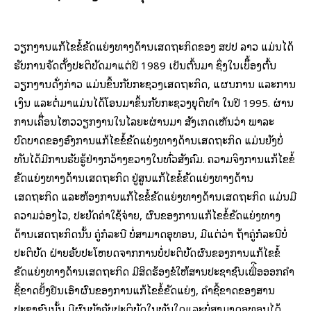
ວຽກງານແກ້ໄຂຂໍ້ຂັດແຍ່ງທາງດ້ານເສດຖະກິດຂອງ ສປປ ລາວ ແມ່ນໄດ້
ຮັບການຈັດຕັ້ງປະຕິບັດມາແຕ່ປີ 1989 ເປັນຕົ້ນມາ ຊຶ່ງໃນເບຶີ້ອງຕົ້ນ
ວຽກງານດັ່ງກ່າວ ແມ່ນຂຶ້ນກັບກະຊວງເສດຖະກິດ, ແຜນການ ແລະການ
ເງິນ ແລະຕໍ່ມາແມ່ນໄດ້ໂອນມາຂຶ້ນກັບກະຊວງຍຸຕິທໍາ ໃນປີ 1995. ຜ່ານ
ການເຄຶີ່ອນໄຫວວຽກງານໃນໄລຍະຜ່ານມາ ສັງເກດເຫັນວ່າ ພາລະ
ບົດບາດຂອງອົງການແກ້ໄຂຂໍ້ຂັດແຍ່ງທາງດ້ານເສດຖະກິດ ແມ່ນຍັງບໍ່
ທັນໄດ້ມີການຮັບຮູ້ຢ່າງກວ້າງຂວາງໃນທົ່ວສັງຄົມ. ຄວາມຈິງການແກ້ໄຂຂໍ້
ຂັດແຍ່ງທາງດ້ານເສດຖະກິດ ຢູ່ສູນແກ້ໄຂຂໍ້ຂັດແຍ່ງທາງດ້ານ
ເສດຖະກິດ ແລະຫ້ອງການແກ້ໄຂຂໍ້ຂັດແຍ່ງທາງດ້ານເສດຖະກິດ ແມ່ນມີ
ຄວາມວ່ອງໄວ, ປະຍັດຄ່າໃຊ້ຈ່າຍ, ຜົນຂອງການແກ້ໄຂຂໍ້ຂັດແຍ່ງທາງ
ດ້ານເສດຖະກິດນັ້ນ ຄູ່ກໍລະນີ ບໍ່ສາມາດອຸທອນ, ມີແຕ່ວ່າ ຖ້າຄູ່ກໍລະນີບໍ່
ປະຕິບັດ ຝ່າຍອັບປະໂຫຍດຈາກການບໍ່ປະຕິບັດຜົນຂອງການແກ້ໄຂຂໍ້
ຂັດແຍ່ງທາງດ້ານເສດຖະກິດ ມີສິດຮ້ອງຂໍໃຫ້ສານປະຊາຊົນເພື່ີອອອກຄໍາ
ຊີ້ຂາດຢັ້ງຢືນເອົາຜົນຂອງການແກ້ໄຂຂໍ້ຂັດແຍ່ງ, ຄໍາຊີ້ຂາດຂອງສານ
ປະຊາຊົນນັ້ນ ມີຜົນບັງຄັບປະຕິບັດໃນທັນໃດ​ແລະບໍ່ສາມາດອຸທອນໄດ້.