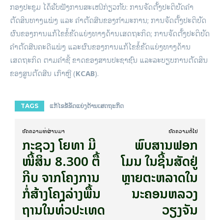
ກອງປະຊຸມ ໄດ້ຮັບຟັງການສະເໜີກ່ຽວກັບ: ການຈັດຕັ້ງປະຕິບັດຄໍາ
ຕັດສິນທາງແພ່ງ ແລະ ຄໍາຕັດສີນຂອງກໍາມະການ; ການຈັດຕັ້ງປະຕິບັດ
ຜົນຂອງການແກ້ໄຂຂໍ້ຂັດແຍ່ງທາງດ້ານເສດຖະກິດ; ການຈັດຕັ້ງປະຕິບັດ
ຄໍາຕັດສີນຄະດີແພ່ງ ແລະຜົນຂອງການແກ້ໄຂຂໍ້ຂັດແຍ່ງທາງດ້ານ
ເສດຖະກິດ ຕາມຄໍາຊີ້ ຂາດຂອງສານປະຊາຊົນ ​ແລະລະບຽບການຕັດສິນ
ຂອງສູນຕັດສີນ ເກົາຫຼີ (
KCAB
).
TAGS
ແກ້ໄຂຂໍ້ຂັດແຍ່ງດ້ານເສດຖະກິດ
ບົດ​ຄວາມ​ທີ່​ຜ່ານ​ມາ
ບົດ​ຄວາມ​ຕໍ່​ໄປ
ກະຊວງ ໂຍທາ ມີ
ພົບສານຟອກ
ໜີ້ສິນ 8.300 ຕື້
ໂມນ ໃນຊີ້ນສັດຢູ່
ກີບ ຈາກໂຄງການ
ຫຼາຍຕະຫລາດໃນ
ກໍ່ສ້າງໂຄງລ່າງພື້ນ
ນະຄອນຫລວງ
ຖານໃນທ່ົວປະເທດ
ວຽງຈັນ