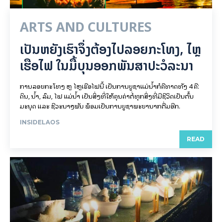
ARTS AND CULTURES
ເປັນ​ຫຍັງ​ເຮົາ​ຈຶ່ງ​ຕ້ອງ​ໄປລອຍ​ກະ​ໂທງ, ໄຫຼ​
ເຮືອ​ໄຟ ໃນ​ມື້​​ບຸນ​ອອກ​ພັນ​ສາ​ປະ​ວໍ​ລະ​ນາ
ການລອຍ​ກະ​ໂທງ ຫຼື ໄຫຼເຮືອໄຟນີ້ ເປັນການບູຊາແມ່ນໍ້າກໍຄືທາດທັງ 4 ຄື:
ດິນ, ນໍ້າ, ລົມ, ໄຟ ແມ່ນໍ້າ ເປັນສິ່ງທີ່ໃຫ້ຄຸນຄ່າຕໍ່ທຸກສິ່ງທີ່ມີຊີວິດເປັນຕົ້ນ
ມະນຸດ ແລະ ຊີວະນາໆພັນ ພ້ອມເປັນການບູຊາພະຍານາກຕື່ມອີກ.
INSIDELAOS
READ