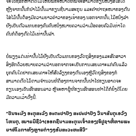
ຈະໄປຊອກຫາຕັດໄມ້ໃຫຍ່ພໍຂະໜາດທີ່ພໍຈະສາມາດຂຽນໜັງສືໃສ່ໄດ້
ຫຼັງຈາກນັ້ນກໍນໍາໄມ້ນັ້ນມາຂຽນຊື່ນາມສະກຸນ ແລະຄໍາປາຖະໜາຂອງຕົນ
ໃສ່ໄມ້ນັ້ນຕ້ອງມີຄວາມຍາວຄ່າວາຂອງເຈົ້າຂອງ.ນອກຈາກນັ້ນ,ໄມ້ໜຶ່ງລໍາ
ຍັງເປັນຕົວແທນຂອງຄົນຄົນໜຶ່ງໝາຍຄວາມວ່າເມື່ອຄອບຄົວມີເທົ່າໃດ
ຄົນກໍຕ້ອງຕັດໄມ້ເທົ່ານັ້ນລໍາ.
ບໍ່ພຽງແຕ່ເທົ່ານັ້ນໄມ້ຍັງເປັນຕົວແທນຂອງວັດຖຸສິ່ງຂອງແລະສັດສາວາ
ສິ່ງອີກດ້ວຍໝາຍຄວາມວ່ານອກຈາກຈະເປັນການເສຍເຄາະແກ່ຄົນແລ້ວ
ບຸກຄົນໃດຢາກເສຍເຄາະໃຫ້ສັດລ້ຽງຂອງຕົນເອງຫຼືວັດຖຸສິ່ງຂອງກໍ
ສາມາດຕັດໄມ້ຕາມຈໍານວນທີ່ຕ້ອງການຈາກນັ້ນນໍາໄປຂຽນອາດຈະ
ຂຽນເອງເປັນອັກສອນລາວ ຫຼືຈະຫາຜູ້ທີ່ຂຽນອັກສອນທໍາໄດ້ກໍຍິ່ງດີໂດຍ
ມີຄວາມເວົ້າດັ່ງນີ້.
“ປັນຈະມັງ ອະກຸສະລັງ ອະຕະປາປັງ ສະປະປາປັງ ວິນາສັນຕຸເອວັງ
ໂຫນຕຸ, ໝາຍມີຊື່ວ່າ(ອອກຊື່ນາມສະກຸນເຈົ້າຂອງ)ຈິປູຊາຫື້ຫາຍພະ
ຍາທິໂລກາທັງຫຼາຍຕ່າງໆອົມສະວະຫະສິວິ”