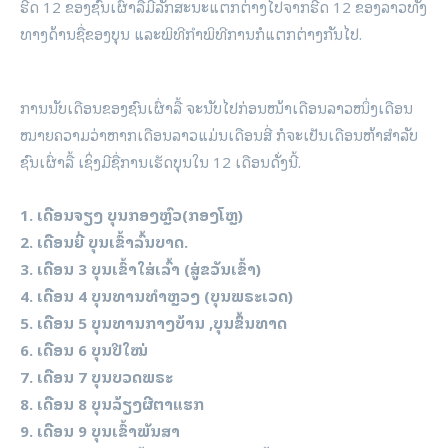
ຮີດ 12 ຂອງຊົນເຜົ່າລື້ມີລັກສະນະແຕກຕ່າງໄປຈາກຮີດ 12 ຂອງລາວທັງ
ທາງດ້ານຊື່ຂອງບຸນ ແລະພິທີກໍາພິທີການກໍແຕກຕ່າງກັນໄປ.
ການນັບເດືອນຂອງຊົນເຜົ່າລື້ ຈະນັບໄປກ່ອນໜ້າເດືອນລາວໜຶ່ງເດືອນ
ໝາຍຄວາມວ່າຫາກເດືອນລາວແມ່ນເດືອນສີ່ ກໍຈະເປັນເດືອນຫ້າສໍາລັບ
ຊົນເຜົ່າລື້ ເຊິ່ງມີຊື່ການເຮັດບຸນໃນ 12 ເດືອນດັ່ງນີ້.
1. ເດືອນຈຽງ ບຸນກອງຫຼົວ(ກອງໂຫຼ)
2. ເດືອນຍີ່ ບຸນເຂົ້າລົ້ນບາດ.
3. ເດືອນ 3 ບຸນເຂົ້າໃສ່ເລົ້າ (ສູ່ຂວັນເຂົ້າ)
4. ເດືອນ 4 ບຸນທານທຳຫຼວງ (ບຸນພຣະເວດ)
5. ເດືອນ 5 ບຸນທານກາງບ້ານ ,ບຸນຂຶ້ນທາດ
6. ເດືອນ 6 ບຸນປີໃໝ່
7. ເດືອນ 7 ບຸນບວດພຣະ
8. ເດືອນ 8 ບຸນລ້ຽງຜີຕາແຮກ
9. ເດືອນ 9 ບຸນເຂົ້າພັນສາ