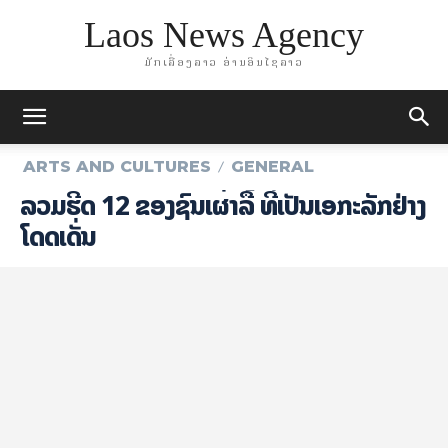
Laos News Agency
ມັກເລື່ອງລາວ ອ່ານອິນໄຊລາວ
ARTS AND CULTURES
GENERAL
ລວມຮີດ 12 ຂອງຊົນເຜົ່າລື້ ທີ່ເປັນເອກະລັກຢ່າງ
ໂດດເດັ່ນ