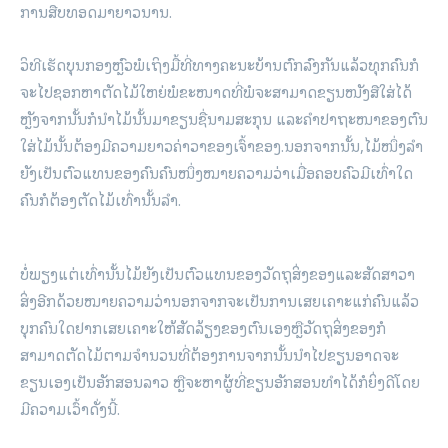
ການສືບທອດມາຍາວນານ.
ວິທີເຮັດບຸນກອງຫຼົວພໍເຖິງມື້ທີ່ທາງຄະນະບ້ານຕົກລົງກັນແລ້ວທຸກຄົນກໍ
ຈະໄປຊອກຫາຕັດໄມ້ໃຫຍ່ພໍຂະໜາດທີ່ພໍຈະສາມາດຂຽນໜັງສືໃສ່ໄດ້
ຫຼັງຈາກນັ້ນກໍນໍາໄມ້ນັ້ນມາຂຽນຊື່ນາມສະກຸນ ແລະຄໍາປາຖະໜາຂອງຕົນ
ໃສ່ໄມ້ນັ້ນຕ້ອງມີຄວາມຍາວຄ່າວາຂອງເຈົ້າຂອງ.ນອກຈາກນັ້ນ,ໄມ້ໜຶ່ງລໍາ
ຍັງເປັນຕົວແທນຂອງຄົນຄົນໜຶ່ງໝາຍຄວາມວ່າເມື່ອຄອບຄົວມີເທົ່າໃດ
ຄົນກໍຕ້ອງຕັດໄມ້ເທົ່ານັ້ນລໍາ.
ບໍ່ພຽງແຕ່ເທົ່ານັ້ນໄມ້ຍັງເປັນຕົວແທນຂອງວັດຖຸສິ່ງຂອງແລະສັດສາວາ
ສິ່ງອີກດ້ວຍໝາຍຄວາມວ່ານອກຈາກຈະເປັນການເສຍເຄາະແກ່ຄົນແລ້ວ
ບຸກຄົນໃດຢາກເສຍເຄາະໃຫ້ສັດລ້ຽງຂອງຕົນເອງຫຼືວັດຖຸສິ່ງຂອງກໍ
ສາມາດຕັດໄມ້ຕາມຈໍານວນທີ່ຕ້ອງການຈາກນັ້ນນໍາໄປຂຽນອາດຈະ
ຂຽນເອງເປັນອັກສອນລາວ ຫຼືຈະຫາຜູ້ທີ່ຂຽນອັກສອນທໍາໄດ້ກໍຍິ່ງດີໂດຍ
ມີຄວາມເວົ້າດັ່ງນີ້.