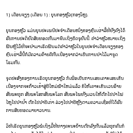
1) ເດືອນຈຽງ (ເດືອນ 1) : ບຸນກອງຫຼົວ(ກອງໂຫຼ).
ບຸນກອງຫຼົວ ແມ່ນບຸນປະເພນີປະຈໍາເດືອນໜຶ່ງຂອງຊົນເຜົ່າລື້ທີ່ຍັງຄົງໄດ້
ຮັບການປະຕິບັດສືບທອດກັນມາຈົນເຖິງປັດຈຸບັນນີ້. ຄໍາວ່າຫຼົວໝາຍເຖິງ
ຟືນຫຼືໄມ້ທີ່ຈະນໍາມາເຮັດຟືນແຕ່ຄໍາວ່າຫຼົວໃນບຸນປະຈໍາເດືອນຈຽງຂອງ
ຊົນເຜົ່າລື້ນີ້ກໍມີຄວາມຄ້າຍຄືກັນເນື່ອງຈາກວ່າເປັນການນໍາໄມ້ມາຈູດ
ໂຮມກັນ.
ຈຸດປະສົງຂອງການເຮັດບຸນກອງຫຼົວ ກໍເພື່ອເປັນການເສຍເຄາະເສຍເຂັນ
ເນື່ອງຈາກຈະກ້າວເຂົ້າສູ່ປີໃຫມ່ຟ້າໃຫມ່ແລ້ວ ຂໍໃຫ້ເຄາະເຂັນເວນຮ້າຍ
ສັບພະທຸກ ສັບພະໂສກສັບພະໂລກ ສັບພະໄພທັງມວນໃຫ້ຕົກໄປນໍາໄຟ
ໄຫຼໄປນໍານໍ້າ ຕົກໄປນຳປີເກົ່າ ລ່ວງໄປນຳປີຫຼັງຕາມຄວາມເຊື່ອທີ່ໄດ້ຮັບ
ການສືບທອດມາຍາວນານ.
ວິທີເຮັດບຸນກອງຫຼົວພໍເຖິງມື້ທີ່ທາງຄະນະບ້ານຕົກລົງກັນແລ້ວທຸກຄົນກໍ