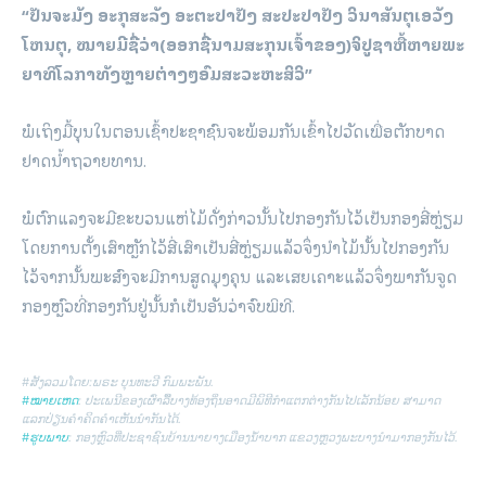
“ປັນຈະມັງ ອະກຸສະລັງ ອະຕະປາປັງ ສະປະປາປັງ ວິນາສັນຕຸເອວັງ
ໂຫນຕຸ, ໝາຍມີຊື່ວ່າ(ອອກຊື່ນາມສະກຸນເຈົ້າຂອງ)ຈິປູຊາຫື້ຫາຍພະ
ຍາທິໂລກາທັງຫຼາຍຕ່າງໆອົມສະວະຫະສິວິ”
ພໍເຖິງມື້ບຸນໃນຕອນເຊົ້າປະຊາຊົນຈະພ້ອມກັນເຂົ້າໄປວັດເພື່ອຕັກບາດ
ຢາດນໍ້າຖວາຍທານ.
ພໍຕົກແລງຈະມີຂະບວນແຫ່ໄມ້ດັ່ງກ່າວນັ້ນໄປກອງກັນໄວ້ເປັນກອງສີ່ຫຼ່ຽມ
ໂດຍການຕັ້ງເສົາຫຼັກໄວ້ສີ່ເສົາເປັນສີ່ຫຼ່ຽມແລ້ວຈຶ່ງນໍາໄມ້ນັ້ນໄປກອງກັນ
ໄວ້ຈາກນັ້ນພະສົງຈະມີການສູດມຸງຄຸນ ແລະເສຍເຄາະແລ້ວຈຶ່ງພາກັນຈູດ
ກອງຫຼົວທີ່ກອງກັນຢູ່ນັ້ນກໍເປັນອັນວ່າຈົບພິທີ.
#ສັງລວມໂດຍ:ພຣະ ບຸນທະວີ ກົມພະພັນ.
#ໝາຍເຫດ
: ປະເພນີຂອງເຜົ່າລື້ບາງທ້ອງຖິ່ນອາດມີພິທີກຳແຕກຕ່າງກັນໄປເລັກນ້ອຍ ສາມາດ
ແລກປ່ຽນຄຳຄິດຄຳເຫັນນຳກັນໄດ້.
#ຮູບພາບ
: ກອງຫຼົວທີ່ປະຊາຊົນບ້ານນາຍາງເມືອງນ້ຳບາກ ແຂວງຫຼວງພະບາງນໍາມາກອງກັນໄວ້.