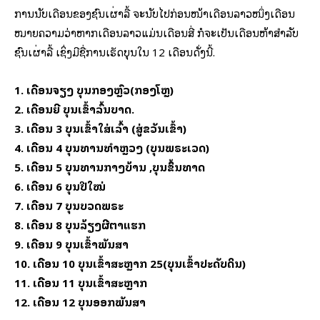
ການນັບເດືອນຂອງຊົນເຜົ່າລື້ ຈະນັບໄປກ່ອນໜ້າເດືອນລາວໜຶ່ງເດືອນ
ໝາຍຄວາມວ່າຫາກເດືອນລາວແມ່ນເດືອນສີ່ ກໍຈະເປັນເດືອນຫ້າສໍາລັບ
ຊົນເຜົ່າລື້ ເຊິ່ງມີຊື່ການເຮັດບຸນໃນ 12 ເດືອນດັ່ງນີ້.
1. ເດືອນຈຽງ ບຸນກອງຫຼົວ(ກອງໂຫຼ)
2. ເດືອນຍີ່ ບຸນເຂົ້າລົ້ນບາດ.
3. ເດືອນ 3 ບຸນເຂົ້າໃສ່ເລົ້າ (ສູ່ຂວັນເຂົ້າ)
4. ເດືອນ 4 ບຸນທານທຳຫຼວງ (ບຸນພຣະເວດ)
5. ເດືອນ 5 ບຸນທານກາງບ້ານ ,ບຸນຂຶ້ນທາດ
6. ເດືອນ 6 ບຸນປີໃໝ່
7. ເດືອນ 7 ບຸນບວດພຣະ
8. ເດືອນ 8 ບຸນລ້ຽງຜີຕາແຮກ
9. ເດືອນ 9 ບຸນເຂົ້າພັນສາ
10. ເດືອນ 10 ບຸນເຂົ້າສະຫຼາກ 25(ບຸນເຂົ້າປະດັບດິນ)
11. ເດືອນ 11 ບຸນເຂົ້າສະຫຼາກ
12. ເດືອນ 12 ບຸນອອກພັນສາ