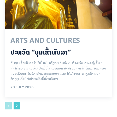
ARTS AND CULTURES
ປະຫວັດ “ບຸນເຂົ້າພັນສາ”
ວັນບຸນເຂົ້າພັນສາ ໃນປີນີ້ ແມ່ນກົງກັບ ວັນທີ 20 ກໍລະກົດ 2024 ຫຼື ຂຶ້ນ 15
ຄໍ່າ ເດືອນ 8 ລາວ ຊຶ່ງເປັນມື້ທີ່ຊາວພຸດທະສາສະໜາ ຈະໄດ້ພ້ອມກັນນຳພາ
ຄອບຄົວອອກໄປຟັງທຳມະເທສະໜາ ແລະ ໄດ້ມີການກະກຽມສິ່ງຂອງ
ຕ່າງໆ ເພື່ອໄປທຳບຸນໃນມື້ເຂົ້າພັນສາ
28 JULY 2026