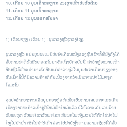
10. ເດືອນ 10 ບຸນເຂົ້າສະຫຼາກ 25(ບຸນເຂົ້າປະດັບດິນ)
11. ເດືອນ 11 ບຸນເຂົ້າສະຫຼາກ
12. ເດືອນ 12 ບຸນອອກພັນສາ
1) ເດືອນຈຽງ (ເດືອນ 1) : ບຸນກອງຫຼົວ(ກອງໂຫຼ).
ບຸນກອງຫຼົວ ແມ່ນບຸນປະເພນີປະຈໍາເດືອນໜຶ່ງຂອງຊົນເຜົ່າລື້ທີ່ຍັງຄົງໄດ້
ຮັບການປະຕິບັດສືບທອດກັນມາຈົນເຖິງປັດຈຸບັນນີ້. ຄໍາວ່າຫຼົວໝາຍເຖິງ
ຟືນຫຼືໄມ້ທີ່ຈະນໍາມາເຮັດຟືນແຕ່ຄໍາວ່າຫຼົວໃນບຸນປະຈໍາເດືອນຈຽງຂອງ
ຊົນເຜົ່າລື້ນີ້ກໍມີຄວາມຄ້າຍຄືກັນເນື່ອງຈາກວ່າເປັນການນໍາໄມ້ມາຈູດ
ໂຮມກັນ.
ຈຸດປະສົງຂອງການເຮັດບຸນກອງຫຼົວ ກໍເພື່ອເປັນການເສຍເຄາະເສຍເຂັນ
ເນື່ອງຈາກຈະກ້າວເຂົ້າສູ່ປີໃຫມ່ຟ້າໃຫມ່ແລ້ວ ຂໍໃຫ້ເຄາະເຂັນເວນຮ້າຍ
ສັບພະທຸກ ສັບພະໂສກສັບພະໂລກ ສັບພະໄພທັງມວນໃຫ້ຕົກໄປນໍາໄຟ
ໄຫຼໄປນໍານໍ້າ ຕົກໄປນຳປີເກົ່າ ລ່ວງໄປນຳປີຫຼັງຕາມຄວາມເຊື່ອທີ່ໄດ້ຮັບ