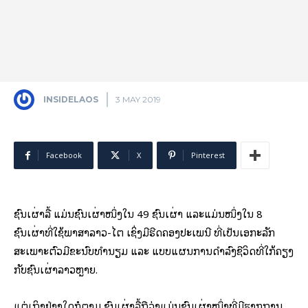
INSIDELAOS
3 MAY 2019
Facebook
X
Pinterest
ຊົນເຜົ່າລື້ ແມ່ນຊົນເຜົ່າໜຶ່ງໃນ 49 ຊົນເຜົ່າ ແລະແມ່ນໜຶ່ງໃນ 8
ຊົນເຜົ່າທີ່ໃຊ້ພາສາລາວ-ໄຕ ເຊິ່ງມີຮີດຄອງປະເພນີ ທີ່ເປັນເອກະລັກ
ສະເພາະຕົວມີຂະນົບທໍານຽມ ແລະ ແບບແຜນການດໍາລົງຊີວິດທີ່ໃກ້ຄຽງ
ກັບຊົນເຜົ່າລາວຫຼາຍ.
ແຕ່ເຖິງຢ່າງໃດກໍຕາມ ຊົນເຜົ່າລື້ຖືວ່າແມ່ນຊົນເຜົ່າໜຶ່ງທີ່ມີຮາກຖານ