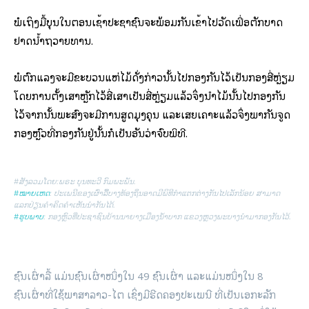
ພໍເຖິງມື້ບຸນໃນຕອນເຊົ້າປະຊາຊົນຈະພ້ອມກັນເຂົ້າໄປວັດເພື່ອຕັກບາດ
ຢາດນໍ້າຖວາຍທານ.
ພໍຕົກແລງຈະມີຂະບວນແຫ່ໄມ້ດັ່ງກ່າວນັ້ນໄປກອງກັນໄວ້ເປັນກອງສີ່ຫຼ່ຽມ
ໂດຍການຕັ້ງເສົາຫຼັກໄວ້ສີ່ເສົາເປັນສີ່ຫຼ່ຽມແລ້ວຈຶ່ງນໍາໄມ້ນັ້ນໄປກອງກັນ
ໄວ້ຈາກນັ້ນພະສົງຈະມີການສູດມຸງຄຸນ ແລະເສຍເຄາະແລ້ວຈຶ່ງພາກັນຈູດ
ກອງຫຼົວທີ່ກອງກັນຢູ່ນັ້ນກໍເປັນອັນວ່າຈົບພິທີ.
#ສັງລວມໂດຍ:ພຣະ ບຸນທະວີ ກົມພະພັນ.
#ໝາຍເຫດ
: ປະເພນີຂອງເຜົ່າລື້ບາງທ້ອງຖິ່ນອາດມີພິທີກຳແຕກຕ່າງກັນໄປເລັກນ້ອຍ ສາມາດ
ແລກປ່ຽນຄຳຄິດຄຳເຫັນນຳກັນໄດ້.
#ຮູບພາບ
: ກອງຫຼົວທີ່ປະຊາຊົນບ້ານນາຍາງເມືອງນ້ຳບາກ ແຂວງຫຼວງພະບາງນໍາມາກອງກັນໄວ້.
ຊົນເຜົ່າລື້ ແມ່ນຊົນເຜົ່າໜຶ່ງໃນ 49 ຊົນເຜົ່າ ແລະແມ່ນໜຶ່ງໃນ 8
ຊົນເຜົ່າທີ່ໃຊ້ພາສາລາວ-ໄຕ ເຊິ່ງມີຮີດຄອງປະເພນີ ທີ່ເປັນເອກະລັກ