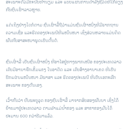
ສະເພາະຕົວມີຂະນົບທໍານຽມ ແລະ ແບບແຜນການດໍາລົງຊີວິດທີ່ໃກ້ຄຽງ
ກັບຊົນເຜົ່າລາວຫຼາຍ.
ແຕ່ເຖິງຢ່າງໃດກໍຕາມ ຊົນເຜົ່າລື້ຖືວ່າແມ່ນຊົນເຜົ່າໜຶ່ງທີ່ມີຮາກຖານ
ຄວາມເຊື່ອ ແລະຮີດຄອງປະເພນີທີ່ແໜ້ນໜາ ເຊິ່ງສ່ວນຫລາຍແມ່ນຕິດ
ພັນກັບສາສະໜາພຸດເປັນຕົ້ນຕໍ.
ຊົນເຜົ່າລື້ ເປັນຊົນເຜົ່າໜຶ່ງ ທີ່ອາໄສຢູ່ທາງພາກເໜືອ ຂອງປະເທດລາວ
ເຄີຍມີອານາຈັກເຂັ້ມແຂງ ໃນອາດີດ ແລະ ເຄີຍສ້າງອານາເຂດ ທີ່ເປັນ
ປຶກແຜ່ນແໜ້ນໜາ ມີພາສາ ແລະ ຮີດຄອງປະເພນີ ທີ່ເປັນເອກະລັກ
ສະເພາະ ຂອງຕົນເອງ.
ເວົ້າກັນວ່າ ບັນພະບູລຸດ ຂອງຊົນເຜົ່າລື້ ມາຈາກສິບສອງພັນນາ ເຊິ່ງໄດ້
ຍ້າຍມາຢູ່ປະເທດລາວ ຕາມລຳແມ່ນ້ຳຂອງ ແລະ ສາຂາຂອງມັນໄດ້
ປະມານ 600 ກວ່າປີມາແລ້ວ.