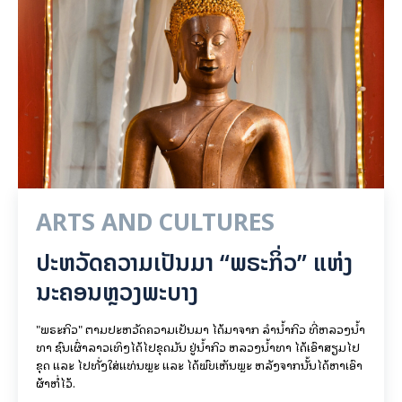
ARTS AND CULTURES
ປະຫວັດຄວາມເປັນມາ “ພຣະກິ່ວ” ແຫ່ງ
ນະຄອນຫຼວງພະບາງ
"ພຣະກິວ" ຕາມປະຫວັດຄວາມເປັນມາ ໄດ້ມາຈາກ ລຳນ້ຳກິວ ທີ່ຫລວງນ້ຳ
ທາ ຊົນເຜົ່າລາວເທິງໄດ້ໄປຂຸດມັນ ຢູ່ນ້ຳກິວ ຫລວງນ້ຳທາ ໄດ້ເອົາສຽມໄປ
ຂຸດ ແລະ ໄປທັ່ງໃສ່ແທ່ນພຼະ ແລະ ໄດ້ພົບເຫັນພຼະ ຫລັງຈາກນັ້ນໄດ້ຫາເອົາ
ຜ້າຫໍ່ໄວ້.