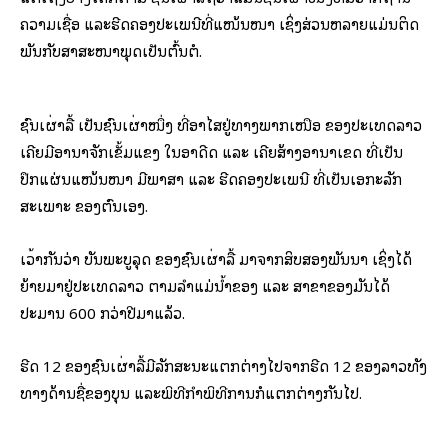
ຄວາມເຊື່ອ ແລະຮີດຄອງປະເພນີທີ່ແໜ້ນໜາ ເຊິ່ງສ່ວນຫລາຍແມ່ນຕິດ
ພັນກັບສາສະໜາພຸດເປັນຕົ້ນຕໍ.
ຊົນເຜົ່າລື້ ເປັນຊົນເຜົ່າໜຶ່ງ ທີ່ອາໄສຢູ່ທາງພາກເໜືອ ຂອງປະເທດລາວ
ເຄີຍມີອານາຈັກເຂັ້ມແຂງ ໃນອາດີດ ແລະ ເຄີຍສ້າງອານາເຂດ ທີ່ເປັນ
ປຶກແຜ່ນແໜ້ນໜາ ມີພາສາ ແລະ ຮີດຄອງປະເພນີ ທີ່ເປັນເອກະລັກ
ສະເພາະ ຂອງຕົນເອງ.
ເວົ້າກັນວ່າ ບັນພະບູລຸດ ຂອງຊົນເຜົ່າລື້ ມາຈາກສິບສອງພັນນາ ເຊິ່ງໄດ້
ຍ້າຍມາຢູ່ປະເທດລາວ ຕາມລຳແມ່ນ້ຳຂອງ ແລະ ສາຂາຂອງມັນໄດ້
ປະມານ 600 ກວ່າປີມາແລ້ວ.
ຮີດ 12 ຂອງຊົນເຜົ່າລື້ມີລັກສະນະແຕກຕ່າງໄປຈາກຮີດ 12 ຂອງລາວທັງ
ທາງດ້ານຊື່ຂອງບຸນ ແລະພິທີກໍາພິທີການກໍແຕກຕ່າງກັນໄປ.