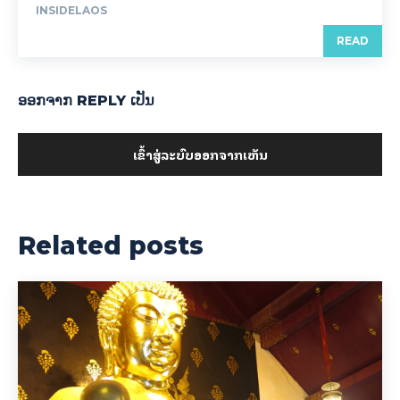
INSIDELAOS
READ
ອອກ​ຈາກ REPLY ເປັນ
ເຂົ້າ​ສູ່​ລະ​ບົບ​ອອກ​ຈາກ​ເຫັນ
Related posts