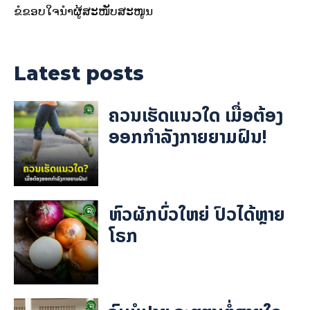
ຂໍຂອບໃຈນຳຜູ້ສະໜັບສະໜູນ
Latest posts
ຄວນເຮັດແນວໃດ ເມື່ອຕ້ອງ
ອອກກຳລັງກາຍຍາມຝົນ!
ຫົວຜັກບົ່ວໃຫຍ່ ປົວໄດ້ຫຼາຍ
ໂຣກ