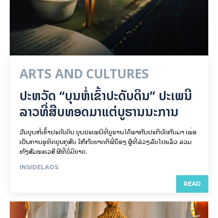
ARTS AND CULTURES
ປະຫວັດ “ບຸນຫໍ່ເຂົ້າປະດັບດິນ” ປະເພນີ
ລາວທີ່ສືບທອດມາແຕ່ບູຮານນະການ
ວັນບຸນຫໍ່ເຂົ້າປະດັບດິນ ບຸນປະເພນີທີ່ບູຮານໄດ້ພາກັນປະຕິບັດກັນມາ ເພື່ອ
ເປັນການອຸທິດບຸນກຸສົນ ໃຫ້ກັບຍາດຕິພີ່ນ້ອງ ຜູ້ທີ່ລ່ວງລັບໄປແລ້ວ ລວມ
ທັງສັມພະເວສີ ຜີທີ່ບໍ່ມີຍາດ.
INSIDELAOS
READ