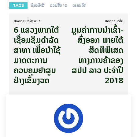
TAGS
ຊົນເຜົ່າລື້
ລວມຮີດ 12
ເອກະລັກ
ບົດ​ຄວາມ​ທີ່​ຜ່ານ​ມາ
ບົດ​ຄວາມ​ຕໍ່​ໄປ
6 ແຂວງພາກໃຕ້
ມູນຄ່າການນໍາເຂົ້າ-
ເຊື່ອມຊຶມດຳລັດ
ສົ່ງອອກ ພາຍໃຕ້
ສາທາ ເພື່ອນຳໃຊ້
ສິດທິພິເສດ
ມາດຕະການ
ທາງການຄ້າຂອງ
ຄວບຄຸມຢາສູບ
ສປປ ລາວ ປະຈຳປີ
ຢ່າງເຂັ້ມງວດ
2018