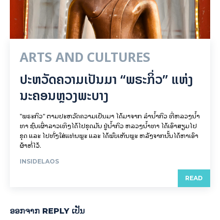
ARTS AND CULTURES
ປະຫວັດຄວາມເປັນມາ “ພຣະກິ່ວ” ແຫ່ງ
ນະຄອນຫຼວງພະບາງ
"ພຣະກິວ" ຕາມປະຫວັດຄວາມເປັນມາ ໄດ້ມາຈາກ ລຳນ້ຳກິວ ທີ່ຫລວງນ້ຳ
ທາ ຊົນເຜົ່າລາວເທິງໄດ້ໄປຂຸດມັນ ຢູ່ນ້ຳກິວ ຫລວງນ້ຳທາ ໄດ້ເອົາສຽມໄປ
ຂຸດ ແລະ ໄປທັ່ງໃສ່ແທ່ນພຼະ ແລະ ໄດ້ພົບເຫັນພຼະ ຫລັງຈາກນັ້ນໄດ້ຫາເອົາ
ຜ້າຫໍ່ໄວ້.
INSIDELAOS
READ
ອອກ​ຈາກ REPLY ເປັນ