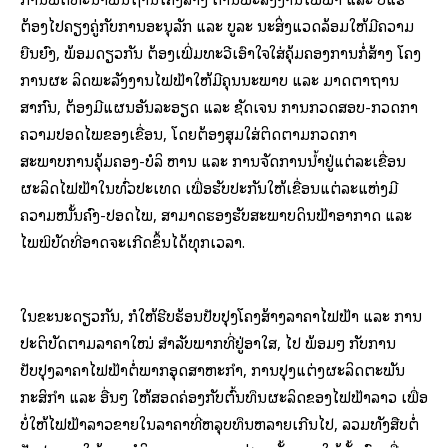
ຕ້ອງໄປຄຽງຄູ່ກັບການອະນຸລັກ ແລະ ບູລະ ນະສິ່ງແວດລ້ອມໃຫ້ມີຄວາມ
ຍືນຍົງ, ພ້ອມດຽວກັນ ຕ້ອງເພີ່ມທະວີເອົາໃຈໃສ່ຄຸ້ມຄອງການກໍ່ສ້າງ ໂຄງ
ການຜະ ລິດພະລັງງານໄຟຟ້າໃຫ້ມີຄຸນນະພາບ ແລະ ມາດຕາຖານ
ສາກົນ, ຕ້ອງມີແຜນອັນລະອຽດ ແລະ ຊັດເຈນ ການກວດສອບ-ກວດກາ
ຄວາມປອດໄພຂອງເຂື່ອນ, ໂດຍຕ້ອງສຸມໃສ່ຕິດຕາມກວດກາ
ສະພາບການຄຸ້ມຄອງ-ບໍລິ ຫານ ແລະ ການຈັດການນໍ້າຢູ່ແຕ່ລະເຂື່ອນ
ຜະລິດໄຟຟ້າໃນທົ່ວປະເທດ ເພື່ອຮັບປະກັນໃຫ້ເຂື່ອນແຕ່ລະແຫ່ງມີ
ຄວາມໜັ້ນຄົງ-ປອດໄພ, ສາມາດຮອງຮັບສະພາບດິນຟ້າອາກາດ ແລະ
ໄພພິບັດທີ່ອາດຈະເກີດຂຶ້ນໄດ້ທຸກເວລາ.
ໃນຂະນະດຽວກັນ, ກໍໃຫ້ຮີບຮ້ອນປັບປຸງໂຄງສ້າງລາຄາໄຟຟ້າ ແລະ ການ
ປະຕິບັດຕາມລາຄາໃໝ່ ສໍາລັບພາກທີ່ຢູ່ອາໃສ, ໄປ ພ້ອມໆ ກັບການ
ປັບປຸງລາຄາໄຟຟ້າຕໍ່ພາກອຸດສາຫະກຳ, ການປຸງແຕ່ງຜະລິດຕະພັນ
ກະສິກຳ ແລະ ອື່ນໆ ໃຫ້ສອດຄ່ອງກັບຕົ້ນທຶນຜະລິດຂອງໄຟຟ້າລາວ ເພື່ອ
ບໍ່ໃຫ້ໄຟຟ້າລາວຂາຍໃນລາຄາທີ່ຫລຸບທຶນຫລາຍເກີນໄປ, ລວມທັງສືບຕໍ່