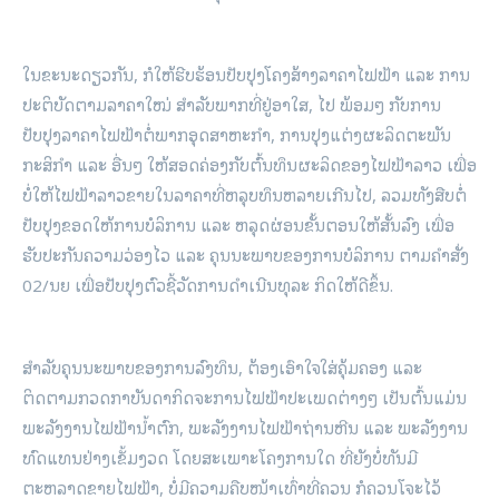
ໃນຂະນະດຽວກັນ, ກໍໃຫ້ຮີບຮ້ອນປັບປຸງໂຄງສ້າງລາຄາໄຟຟ້າ ແລະ ການ
ປະຕິບັດຕາມລາຄາໃໝ່ ສໍາລັບພາກທີ່ຢູ່ອາໃສ, ໄປ ພ້ອມໆ ກັບການ
ປັບປຸງລາຄາໄຟຟ້າຕໍ່ພາກອຸດສາຫະກຳ, ການປຸງແຕ່ງຜະລິດຕະພັນ
ກະສິກຳ ແລະ ອື່ນໆ ໃຫ້ສອດຄ່ອງກັບຕົ້ນທຶນຜະລິດຂອງໄຟຟ້າລາວ ເພື່ອ
ບໍ່ໃຫ້ໄຟຟ້າລາວຂາຍໃນລາຄາທີ່ຫລຸບທຶນຫລາຍເກີນໄປ, ລວມທັງສືບຕໍ່
ປັບປຸງຂອດໃຫ້ການບໍລິການ ແລະ ຫລຸດຜ່ອນຂັ້ນຕອນໃຫ້ສັ້ນລົງ ເພື່ອ
ຮັບປະກັນຄວາມວ່ອງໄວ ແລະ ຄຸນນະພາບຂອງການບໍລິການ ຕາມຄຳສັ່ງ
02/ນຍ ເພື່ອປັບປຸງຕົວຊີ້ວັດການດຳເນີນທຸລະ ກິດໃຫ້ດີຂຶ້ນ.
ສຳລັບຄຸນນະພາບຂອງການລົງທຶນ, ຕ້ອງເອົາໃຈໃສ່ຄຸ້ມຄອງ ແລະ
ຕິດຕາມກວດກາບັນດາກິດຈະການໄຟຟ້າປະເພດຕ່າງໆ ເປັນຕົ້ນແມ່ນ
ພະລັງງານໄຟຟ້ານ້ຳຕົກ, ພະລັງງານໄຟຟ້າຖ່ານຫີນ ແລະ ພະລັງງານ
ທົດແທນຢ່າງເຂັ້ມງວດ ໂດຍສະເພາະໂຄງການໃດ ທີ່ຍັງບໍ່ທັນມີ
ຕະຫລາດຂາຍໄຟຟ້າ, ບໍ່ມີຄວາມຄືບໜ້າເທົ່າທີ່ຄວນ ກໍຄວນໂຈະໄວ້