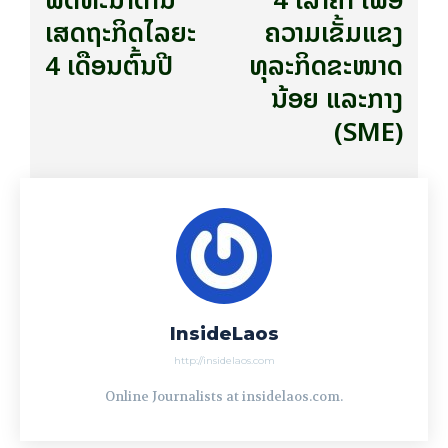
ເສດຖະກິດໄລຍະ
ຄວາມເຂັ້ມແຂງ
4 ເດືອນຕົ້ນປີ
ທຸລະກິດຂະໜາດ
ນ້ອຍ ແລະກາງ
(SME)
InsideLaos
http://insidelaos.com
Online Journalists at insidelaos.com.