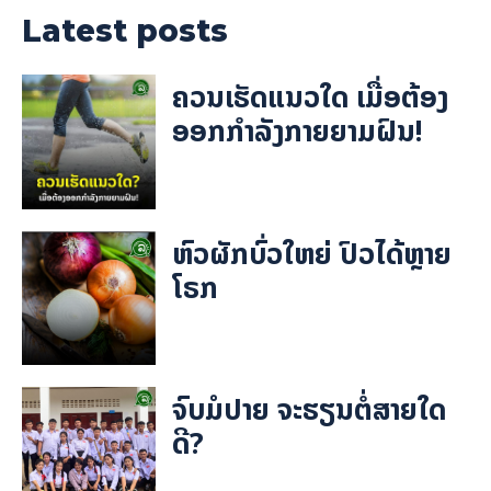
Latest posts
ຄວນເຮັດແນວໃດ ເມື່ອຕ້ອງ
ອອກກຳລັງກາຍຍາມຝົນ!
ຫົວຜັກບົ່ວໃຫຍ່ ປົວໄດ້ຫຼາຍ
ໂຣກ
ຈົບມໍປາຍ ຈະຮຽນຕໍ່ສາຍໃດ
ດີ?