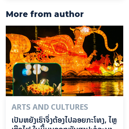
More from author
ARTS AND CULTURES
ເປັນ​ຫຍັງ​ເຮົາ​ຈຶ່ງ​ຕ້ອງ​ໄປລອຍ​ກະ​ໂທງ, ໄຫຼ​