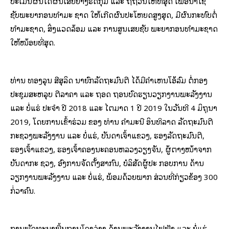
ປະເມີນຜົນໄດ້ຜົນເສຍຢ່າງຮັດກຸມ ແລະ ຖີ່ຖ້ວນໃຫ້ທີ່ສຸດ ເພື່ອນຳໃຊ້
ຊັບພະຍາກອນທຳມະ ຊາດ ໃຫ້ເກີດຜົນປະໂຫຍດສູງສຸດ, ມີຜົນກະທົບຕໍ່
ທຳມະຊາດ, ສິ່ງແວດລ້ອມ ແລະ ການສູນເສຍຊັບ ພະຍາກອນທຳມະຊາດ
ໃຫ້ໜ້ອຍທີ່ສຸດ.
ທ່ານ ທອງລຸນ ສີສຸລິດ ນາຍົກລັດຖະມົນຕີ ໄດ້ມີຄຳເຫັນໂອ້ລົມ ຕໍ່ກອງ
ປະຊຸມສະຫລຸບ ຕີລາຄາ ແລະ ຖອດ ຖອນບົດຮຽນວຽກງານພະລັງງານ
ແລະ ບໍ່ແຮ່ ປະຈຳ ປີ 2018 ແລະ ໄຕມາດ 1 ປີ 2019 ໃນວັນທີ 4 ມິຖຸນາ
2019, ໂດຍການເຂົ້າຮ່ວມ ຂອງ ທ່ານ ຄຳມະນີ ອິນທິລາດ ລັດຖະມົນຕີ
ກະຊວງພະລັງງານ ແລະ ບໍ່ແຮ່, ບັນດາເຈົ້າແຂວງ, ຮອງລັດຖະມົນຕີ,
ຮອງເຈົ້າແຂວງ, ຮອງເຈົ້າຄອງນະຄອນຫລວງວຽງຈັນ, ຜູ້ຕາງໜ້າຈາກ
ບັນດາກະ ຊວງ, ອົງການຈັດຕັ້ງສາກົນ, ບໍລິສັດຜູ້ປະ ກອບການ ດ້ານ
ວຽກງານພະລັງງານ ແລະ ບໍ່ແຮ່, ພ້ອມດ້ວຍພາກ ສ່ວນທີ່ກ່ຽວຂ້ອງ 300
ກ່່ວາຄົນ.
ການພັດທະນາພື້ນຖານໂຄງລ່າງ ດ້ານພະລັງງານໄຟຟ້າ ແລະ ບໍ່ແຮ່