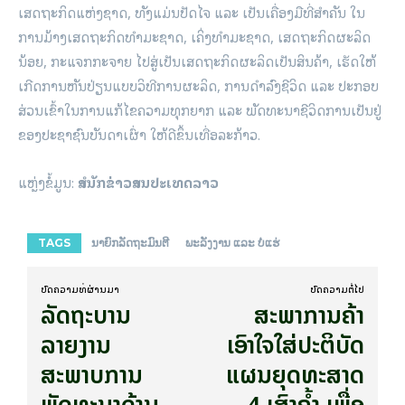
ເສດຖະກິດແຫ່ງຊາດ, ທັງແມ່ນປັດໄຈ ແລະ ເປັນເຄື່ອງມືທີ່ສໍາຄັນ ໃນ
ການມ້າງເສດຖະກິດທຳມະຊາດ, ເຄິ່ງທໍາມະຊາດ, ເສດຖະກິດຜະລິດ
ນ້ອຍ, ກະແຈກກະຈາຍ ໄປສູ່ເປັນເສດຖະກິດຜະລິດເປັນສິນຄ້າ, ເຮັດໃຫ້
ເກີດການຫັນປ່ຽນແບບວິທີການຜະລິດ, ການດຳລົງຊີວິດ ແລະ ປະກອບ
ສ່ວນເຂົ້າໃນການແກ້ໄຂຄວາມທຸກຍາກ ແລະ ພັດທະນາຊີວິດການເປັນຢູ່
ຂອງປະຊາຊົນບັນດາເຜົ່າ ໃຫ້ດີຂຶ້ນເທື່ອລະກ້າວ.
ແຫຼ່ງຂໍ້ມູນ:
ສຳນັກຂ່າວສານປະເທດລາວ
TAGS
ນາຍົກລັດຖະມົນຕີ
ພະລັງງານ ແລະ ບໍ່ແຮ່
ບົດ​ຄວາມ​ທີ່​ຜ່ານ​ມາ
ບົດ​ຄວາມ​ຕໍ່​ໄປ
ລັດຖະບານ
ສະພາການຄ້າ
ລາຍງານ
ເອົາໃຈໃສ່ປະຕິບັດ
ສະພາບການ
ແຜນຍຸດທະສາດ
ພັດທະນາດ້ານ
4 ເສົາຄ້ຳ ເພື່ອ