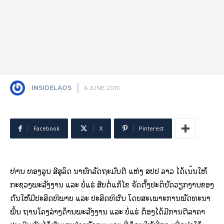
INSIDELAOS
6 JUNE 2019
Facebook
X
Pinterest
ທ່ານ ທອງລຸນ ສີສຸລິດ ນາຍົກລັດຖະມົນຕີ ແຫ່ງ ສປປ ລາວ ໄດ້ເນັ້ນໃຫ້
ກະຊວງພະລັງງານ ແລະ ບໍ່ແຮ່ ສືບຕໍ່ແກ້ໄຂ ຈັດຕັ້ງປະຕິບັດວຽກງານຂອງ
ຕົນໃຫ້ມີປະສິດທິພາບ ແລະ ປະສິດທິຜົນ ໂດຍສະເພາະການພັດທະນາ
ພື້ນ ຖານໂຄງລ່າງດ້ານພະລັງງານ ແລະ ບໍ່ແຮ່ ຕ້ອງໄດ້ມີການຕີລາຄາ