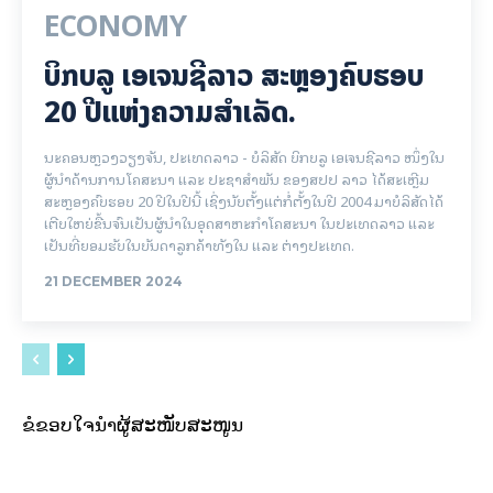
ECONOMY
ບິກບລູ ເອເຈນຊີລາວ ສະຫຼອງຄົບຮອບ
20 ປີແຫ່ງຄວາມສຳເລັດ.
ນະຄອນຫຼວງວຽງຈັນ, ປະເທດລາວ - ບໍລິສັດ ບິກບລູ ເອເຈນຊີລາວ ໜຶ່ງໃນ
ຜູ້ນຳດ້ານການໂຄສະນາ ແລະ ປະຊາສຳພັນ ຂອງສປປ ລາວ ໄດ້ສະເຫຼີມ
ສະຫຼອງຄົບຮອບ 20 ປີໃນປີນີ້ ເຊິ່ງນັບຕັ້ງແຕ່ກໍ່ຕັ້ງໃນປີ 2004 ມາບໍລິສັດໄດ້
ເຕີບໃຫຍ່ຂື້ນຈົນເປັນຜູ້ນຳໃນອຸດສາຫະກຳໂຄສະນາ ໃນປະເທດລາວ ແລະ
ເປັນທີ່ຍອມຮັບໃນບັນດາລູກຄ້າທັງໃນ ແລະ ຕ່າງປະເທດ.
21 DECEMBER 2024
ຂໍຂອບໃຈນຳຜູ້ສະໜັບສະໜູນ