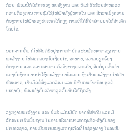
ກ່ອນ, ພ້ອມນີ້ກໍໃຫ້ກະຊວງ ພະລັງງານ ແລະ ບໍ່ແຮ່ ຮີບຮ້ອນສຳຫລວດ
ຄວາມຕ້ອງການ ການຊົມໃຊ້ໄຟຟ້າທັງຢູ່ພາຍໃນ ແລະ ສຶກສາເບິ່ງຄວາມ
ຕ້ອງການໄຟຟ້າຂອງປະເທດໃກ້ຄຽງ ຕາມທີ່ໄດ້ຊີ້ນຳຜ່ານມາໃຫ້ສຳເລັດ
ໂດຍໄວ.
ນອກຈາກນັ້ນ, ກໍໃຫ້ສືບຕໍ່ປັບປຸງການກຳນົດແຜນພັດທະນາວຽກງານ
ພະລັງງານ ໃຫ້ສອດຄ່ອງກັບເງື່ອນໄຂ, ສະພາບ, ຄວາມຮຽກຮ້ອງ
ຕ້ອງການ ແລະ ຄວາມສາມາດຕົວຈິງຂອງພວກເຮົາ, ສືບຕໍ່ຂຸດຄົ້ນທ່າ
ແຮງບົ່ມຊ້ອນການນຳໃຊ້ພະລັງງານທົດແທນ ຊຶ່ງເປັນພະລັງງານໄຟຟ້າ
ທີ່ສະອາດ, ເປັນມິດຕໍ່ສິ່ງແວດລ້ອມ ແລະ ມີຜົນກະທົບໜ້ອຍສຸດຕໍ່
ປະຊາຊົນ, ພ້ອມທັງຄົ້ນຄວ້າຫລຸດຕົ້ນທຶນໃຫ້ຖືກລົງ.
ວຽກງານພະລັງງານ ແລະ ບໍ່ແຮ່ ແມ່ນມີບົດ ບາດທີ່ສຳຄັນ ແລະ ມີ
ລັກສະນະເປັນພື້ນຖານ ໃນການພັດທະນາເສດຖະກິດ-ສັງຄົມຂອງ
ປະເທດຊາດ, ກາຍເປັນຂະແໜງເສດຖະກິດທີ່ໄຂຊ່ອງທາງ ໃນລະບົບ