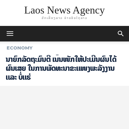
Laos News Agency
ມັກເລື່ອງລາວ ອ່ານອິນໄຊລາວ
ECONOMY
ນາຍົກລັດຖະມົນຕີ ເນັ້ນໜັກໃຫ້ປະເມີນຜົນໄດ້
ຜົນເສຍ ໃນການພັດທະນາຂະແໜງພະລັງງານ
ແລະ ບໍ່ແຮ່