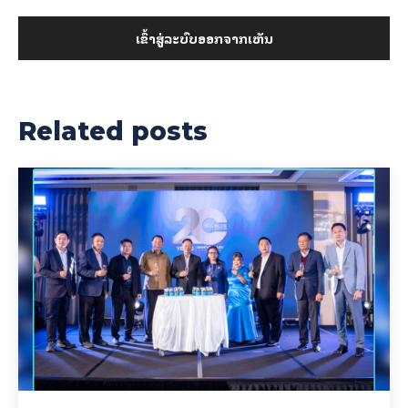
ເຂົ້າ​ສູ່​ລະ​ບົບ​ອອກ​ຈາກ​ເຫັນ
Related posts