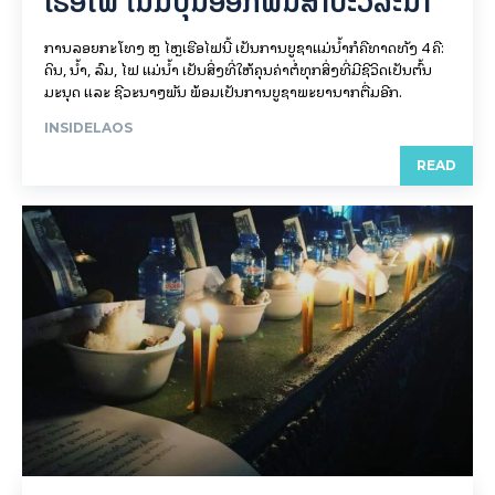
ເຮືອ​ໄຟ ໃນ​ມື້​​ບຸນ​ອອກ​ພັນ​ສາ​ປະ​ວໍ​ລະ​ນາ
ການລອຍ​ກະ​ໂທງ ຫຼື ໄຫຼເຮືອໄຟນີ້ ເປັນການບູຊາແມ່ນໍ້າກໍຄືທາດທັງ 4 ຄື:
ດິນ, ນໍ້າ, ລົມ, ໄຟ ແມ່ນໍ້າ ເປັນສິ່ງທີ່ໃຫ້ຄຸນຄ່າຕໍ່ທຸກສິ່ງທີ່ມີຊີວິດເປັນຕົ້ນ
ມະນຸດ ແລະ ຊີວະນາໆພັນ ພ້ອມເປັນການບູຊາພະຍານາກຕື່ມອີກ.
INSIDELAOS
READ