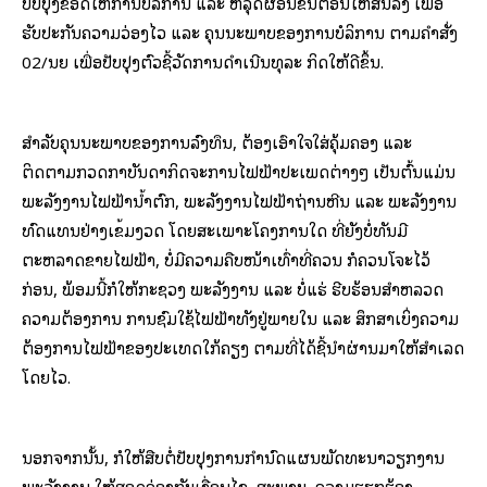
ປັບປຸງຂອດໃຫ້ການບໍລິການ ແລະ ຫລຸດຜ່ອນຂັ້ນຕອນໃຫ້ສັ້ນລົງ ເພື່ອ
ຮັບປະກັນຄວາມວ່ອງໄວ ແລະ ຄຸນນະພາບຂອງການບໍລິການ ຕາມຄຳສັ່ງ
02/ນຍ ເພື່ອປັບປຸງຕົວຊີ້ວັດການດຳເນີນທຸລະ ກິດໃຫ້ດີຂຶ້ນ.
ສຳລັບຄຸນນະພາບຂອງການລົງທຶນ, ຕ້ອງເອົາໃຈໃສ່ຄຸ້ມຄອງ ແລະ
ຕິດຕາມກວດກາບັນດາກິດຈະການໄຟຟ້າປະເພດຕ່າງໆ ເປັນຕົ້ນແມ່ນ
ພະລັງງານໄຟຟ້ານ້ຳຕົກ, ພະລັງງານໄຟຟ້າຖ່ານຫີນ ແລະ ພະລັງງານ
ທົດແທນຢ່າງເຂັ້ມງວດ ໂດຍສະເພາະໂຄງການໃດ ທີ່ຍັງບໍ່ທັນມີ
ຕະຫລາດຂາຍໄຟຟ້າ, ບໍ່ມີຄວາມຄືບໜ້າເທົ່າທີ່ຄວນ ກໍຄວນໂຈະໄວ້
ກ່ອນ, ພ້ອມນີ້ກໍໃຫ້ກະຊວງ ພະລັງງານ ແລະ ບໍ່ແຮ່ ຮີບຮ້ອນສຳຫລວດ
ຄວາມຕ້ອງການ ການຊົມໃຊ້ໄຟຟ້າທັງຢູ່ພາຍໃນ ແລະ ສຶກສາເບິ່ງຄວາມ
ຕ້ອງການໄຟຟ້າຂອງປະເທດໃກ້ຄຽງ ຕາມທີ່ໄດ້ຊີ້ນຳຜ່ານມາໃຫ້ສຳເລັດ
ໂດຍໄວ.
ນອກຈາກນັ້ນ, ກໍໃຫ້ສືບຕໍ່ປັບປຸງການກຳນົດແຜນພັດທະນາວຽກງານ
ພະລັງງານ ໃຫ້ສອດຄ່ອງກັບເງື່ອນໄຂ, ສະພາບ, ຄວາມຮຽກຮ້ອງ