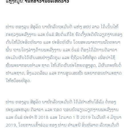
ແຫຼ່ງຂໍ້ມູນ:
ສຳນັກຂ່າວສານປະເທດລາວ
ທ່ານ ທອງລຸນ ສີສຸລິດ ນາຍົກລັດຖະມົນຕີ ແຫ່ງ ສປປ ລາວ ໄດ້ເນັ້ນໃຫ້
ກະຊວງພະລັງງານ ແລະ ບໍ່ແຮ່ ສືບຕໍ່ແກ້ໄຂ ຈັດຕັ້ງປະຕິບັດວຽກງານຂອງ
ຕົນໃຫ້ມີປະສິດທິພາບ ແລະ ປະສິດທິຜົນ ໂດຍສະເພາະການພັດທະນາ
ພື້ນ ຖານໂຄງລ່າງດ້ານພະລັງງານ ແລະ ບໍ່ແຮ່ ຕ້ອງໄດ້ມີການຕີລາຄາ
ປະເມີນຜົນໄດ້ຜົນເສຍຢ່າງຮັດກຸມ ແລະ ຖີ່ຖ້ວນໃຫ້ທີ່ສຸດ ເພື່ອນຳໃຊ້
ຊັບພະຍາກອນທຳມະ ຊາດ ໃຫ້ເກີດຜົນປະໂຫຍດສູງສຸດ, ມີຜົນກະທົບຕໍ່
ທຳມະຊາດ, ສິ່ງແວດລ້ອມ ແລະ ການສູນເສຍຊັບ ພະຍາກອນທຳມະຊາດ
ໃຫ້ໜ້ອຍທີ່ສຸດ.
ທ່ານ ທອງລຸນ ສີສຸລິດ ນາຍົກລັດຖະມົນຕີ ໄດ້ມີຄຳເຫັນໂອ້ລົມ ຕໍ່ກອງ
ປະຊຸມສະຫລຸບ ຕີລາຄາ ແລະ ຖອດ ຖອນບົດຮຽນວຽກງານພະລັງງານ
ແລະ ບໍ່ແຮ່ ປະຈຳ ປີ 2018 ແລະ ໄຕມາດ 1 ປີ 2019 ໃນວັນທີ 4 ມິຖຸນາ
2019, ໂດຍການເຂົ້າຮ່ວມ ຂອງ ທ່ານ ຄຳມະນີ ອິນທິລາດ ລັດຖະມົນຕີ