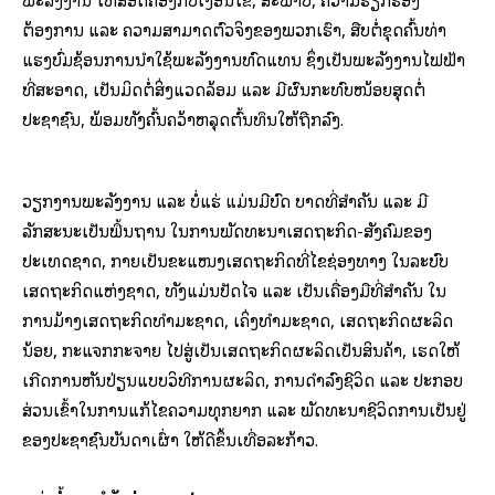
ຕ້ອງການ ແລະ ຄວາມສາມາດຕົວຈິງຂອງພວກເຮົາ, ສືບຕໍ່ຂຸດຄົ້ນທ່າ
ແຮງບົ່ມຊ້ອນການນຳໃຊ້ພະລັງງານທົດແທນ ຊຶ່ງເປັນພະລັງງານໄຟຟ້າ
ທີ່ສະອາດ, ເປັນມິດຕໍ່ສິ່ງແວດລ້ອມ ແລະ ມີຜົນກະທົບໜ້ອຍສຸດຕໍ່
ປະຊາຊົນ, ພ້ອມທັງຄົ້ນຄວ້າຫລຸດຕົ້ນທຶນໃຫ້ຖືກລົງ.
ວຽກງານພະລັງງານ ແລະ ບໍ່ແຮ່ ແມ່ນມີບົດ ບາດທີ່ສຳຄັນ ແລະ ມີ
ລັກສະນະເປັນພື້ນຖານ ໃນການພັດທະນາເສດຖະກິດ-ສັງຄົມຂອງ
ປະເທດຊາດ, ກາຍເປັນຂະແໜງເສດຖະກິດທີ່ໄຂຊ່ອງທາງ ໃນລະບົບ
ເສດຖະກິດແຫ່ງຊາດ, ທັງແມ່ນປັດໄຈ ແລະ ເປັນເຄື່ອງມືທີ່ສໍາຄັນ ໃນ
ການມ້າງເສດຖະກິດທຳມະຊາດ, ເຄິ່ງທໍາມະຊາດ, ເສດຖະກິດຜະລິດ
ນ້ອຍ, ກະແຈກກະຈາຍ ໄປສູ່ເປັນເສດຖະກິດຜະລິດເປັນສິນຄ້າ, ເຮັດໃຫ້
ເກີດການຫັນປ່ຽນແບບວິທີການຜະລິດ, ການດຳລົງຊີວິດ ແລະ ປະກອບ
ສ່ວນເຂົ້າໃນການແກ້ໄຂຄວາມທຸກຍາກ ແລະ ພັດທະນາຊີວິດການເປັນຢູ່
ຂອງປະຊາຊົນບັນດາເຜົ່າ ໃຫ້ດີຂຶ້ນເທື່ອລະກ້າວ.