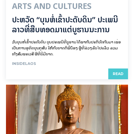
ARTS AND CULTURES
ປະຫວັດ “ບຸນຫໍ່ເຂົ້າປະດັບດິນ” ປະເພນີ
ລາວທີ່ສືບທອດມາແຕ່ບູຮານນະການ
ວັນບຸນຫໍ່ເຂົ້າປະດັບດິນ ບຸນປະເພນີທີ່ບູຮານໄດ້ພາກັນປະຕິບັດກັນມາ ເພື່ອ
ເປັນການອຸທິດບຸນກຸສົນ ໃຫ້ກັບຍາດຕິພີ່ນ້ອງ ຜູ້ທີ່ລ່ວງລັບໄປແລ້ວ ລວມ
ທັງສັມພະເວສີ ຜີທີ່ບໍ່ມີຍາດ.
INSIDELAOS
READ