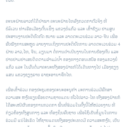
ຄະນະຝ່າຍລາວກໍໄດ້ນຳພາ ຄະນະຝ່າຍໄທລົງກວດກາຕົວຈິງ ທີ່
ບໍລິເວນ ທ່າເຮືອເມືອງຕົ້ນເຜິ້ງ ແຂວງບໍ່ແກ້ວ ແລະ ເຂົ້າຢ້ຽມ ຢາມສູນ
ປະສານງານປະຕິບັດກົດ ໝາຍ ແລະ ລາດຕະເວນຮ່ວມ ລາວ-ຈີນ ເພື່ອ
ຮັບຟັງການສະຫຼຸບ ລາຍງານເຖິງການປະຕິບັດການ ລາດຕະເວນຮ່ວມ 4
ຝ່າຍ ລາວ,ໄທ, ຈີນ, ມຽນມາ ຕໍ່ການດຳເນີນງານໃນການປ້ອງກັນ ແລະ
ປາບປາມຢາເສບຕິດຕາມລຳແມ່ນໍ້າ ຂອງທາງຕອນເໜືອ ຂອງແຂວງບໍ່
ແກ້ວ ແລະ ໃນວັນຕໍ່ມາຄະນະທັງສອງຝ່າຍກໍໄດ້ເດີນທາງໄປ ເມືອງຊຽງ
ແສນ ແຂວງຊຽງຣາຍ ຣາຊະອານາຈັກໄທ.
ເພື່ອເຂົ້າຮ່ວມ ກອງປະຊຸມຂອງຄະນະອະນຸກຳ ມະການຮ່ວມມືຮັກສາ
ຄວາມສະ ຫງົບຮຽບຮ້ອຍຕາມຊາຍແດນ ທົ່ວໄປລາວ-ໄທ ທັງສອງຝ່າຍກໍ
ໄດ້ສະເໜີຜົນຂອງການກວດກາ ພື້ນທີ່ຮ່ວມໃນຄັ້ງນີ້ໃຫ້ໜ່ວຍງານ ທີ່
ກ່ຽວຂ້ອງທັງສູນກາງ ແລະ ທ້ອງຖິ່ນຮັບຊາບ ເພື່ອໃຊ້ເປັນຂໍ້ມູນໃນການ
ຮ່ວມມື ແນ່ໃສ່ເຮັດ ໃຫ້ຊາຍແດນທັງສອງປະເທດມີ ຄວາມສະຫງົບ, ເປັນ