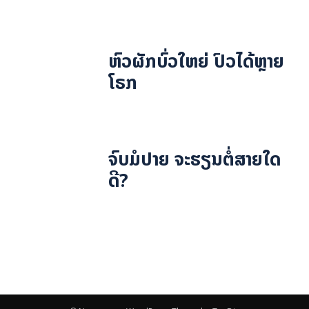
ຫົວຜັກບົ່ວໃຫຍ່ ປົວໄດ້ຫຼາຍ
ໂຣກ
ຈົບມໍປາຍ ຈະຮຽນຕໍ່ສາຍໃດ
ດີ?