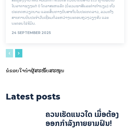
ໃນລາຄາພຽງແຕ່ 0 ໂດລາສະຫະລັດ (ບໍ່ລວມພາສີແລະຄ່າທໍານຽມ) ທົ່ວ
ປະເທດຫວຽດນາມ ແລະເສັ້ນທາງບິນສາກົນໃນປະເທດລາວ, ລວມທັງ
ສາຍການບິນປະຈໍາວັນເຊື່ອມຕໍ່ລະຫວ່າງນະຄອນຫຼວງວຽງຈັນ ແລະ
ນະຄອນໂຮ່ຈີມິນ.
24 SEPTEMBER 2025
ຂໍຂອບໃຈນຳຜູ້ສະໜັບສະໜູນ
Latest posts
ຄວນເຮັດແນວໃດ ເມື່ອຕ້ອງ
ອອກກຳລັງກາຍຍາມຝົນ!