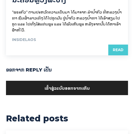
"ພຣະກິວ" ຕາມປະຫວັດຄວາມເປັນມາ ໄດ້ມາຈາກ ລຳນ້ຳກິວ ທີ່ຫລວງນ້ຳ
ທາ ຊົນເຜົ່າລາວເທິງໄດ້ໄປຂຸດມັນ ຢູ່ນ້ຳກິວ ຫລວງນ້ຳທາ ໄດ້ເອົາສຽມໄປ
ຂຸດ ແລະ ໄປທັ່ງໃສ່ແທ່ນພຼະ ແລະ ໄດ້ພົບເຫັນພຼະ ຫລັງຈາກນັ້ນໄດ້ຫາເອົາ
ຜ້າຫໍ່ໄວ້.
INSIDELAOS
READ
ອອກ​ຈາກ REPLY ເປັນ
ເຂົ້າ​ສູ່​ລະ​ບົບ​ອອກ​ຈາກ​ເຫັນ
Related posts