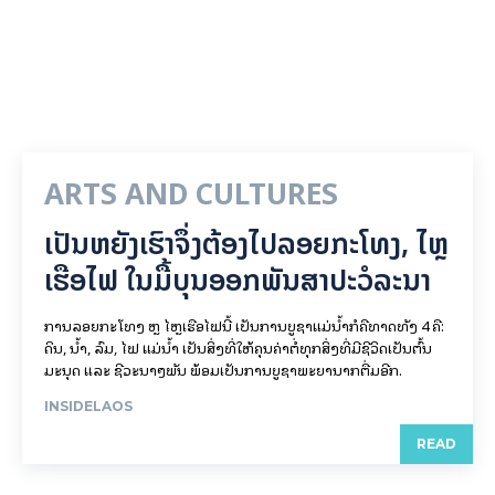
ARTS AND CULTURES
ເປັນ​ຫຍັງ​ເຮົາ​ຈຶ່ງ​ຕ້ອງ​ໄປລອຍ​ກະ​ໂທງ, ໄຫຼ​
ເຮືອ​ໄຟ ໃນ​ມື້​​ບຸນ​ອອກ​ພັນ​ສາ​ປະ​ວໍ​ລະ​ນາ
ການລອຍ​ກະ​ໂທງ ຫຼື ໄຫຼເຮືອໄຟນີ້ ເປັນການບູຊາແມ່ນໍ້າກໍຄືທາດທັງ 4 ຄື:
ດິນ, ນໍ້າ, ລົມ, ໄຟ ແມ່ນໍ້າ ເປັນສິ່ງທີ່ໃຫ້ຄຸນຄ່າຕໍ່ທຸກສິ່ງທີ່ມີຊີວິດເປັນຕົ້ນ
ມະນຸດ ແລະ ຊີວະນາໆພັນ ພ້ອມເປັນການບູຊາພະຍານາກຕື່ມອີກ.
INSIDELAOS
READ