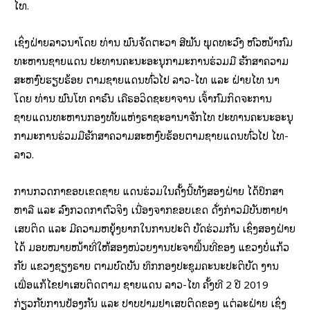
ໄທ.
ເຊິ່ງຝ່າຍລາວນຳໂດຍ ທ່ານ ພົນຈັດຕະວາ ສີພັນ ພຸດທະວົງ ຫົວໜ້າກົມ
ທະຫານຊາຍແດນ ປະທານຄະນະອະນຸກຳມະການຮ່ວມມື ຮັກສາຄວາມ
ສະຫງົບຮຽບຮ້ອຍ ຕາມຊາຍແດນທົ່ວໄປ ລາວ-ໄທ ແລະ ຝ່າຍໄທ ນຳ
ໂດຍ ທ່ານ ພົນໂທ ຄຳຣົນ ເຄືຣອວິດຊະຍາຈານ ເຈົ້າກົມກິດຈະການ
ຊາຍແດນທະຫານກອງທັບແຫ່ງຣາຊະອານາຈັກໄທ ປະທານຄະນະອະນຸ
ກຳມະການຮ່ວມມືຮັກສາຄວາມສະຫງົບຮ້ອຍຕາມຊາຍແດນທົ່ວໄປ ໄທ-
ລາວ.
ການກວດກາຂອບເຂດຊາຍ ແດນຮ່ວມໃນຄັ້ງນີ້ທັງສອງຝ່າຍ ໄດ້ປຶກສາ
ຫາລື ແລະ ລົງກວດກາຕົວຈິງ ເນື່ອງຈາກຂອບເຂດ ດັ່ງກ່າວມີບັນຫາຢາ
ເສບຕິດ ແລະ ມີຄວາມຫຍຸ້ງຍາກໃນການປະຕິ ບັດຮ່ວມກັນ ເຊິ່ງສອງຝ່າຍ
ໄດ້ ມອບໝາຍໜ້າທີ່ໃຫ້ສອງໜ່ວຍງານປະຈຳພື້ນທີ່ຂອງ ແຂວງບໍ່ແກ້ວ
ກັບ ແຂວງຊຽງຣາຍ ຕາມບົດບັນ ທຶກກອງປະຊຸມຄະນະປະຕິບັດ ງານ
ເພື່ອແກ້ໄຂຢາເສບຕິດຕາມ ຊາຍແດນ ລາວ-ໄທ ຄັ້ງທີ 2 ປີ 2019
ກ່ຽວກັບການປ້ອງກັນ ແລະ ປາບປາມຢາເສບຕິດຂອງ ແຕ່ລະຝ່າຍ ເຊິ່ງ