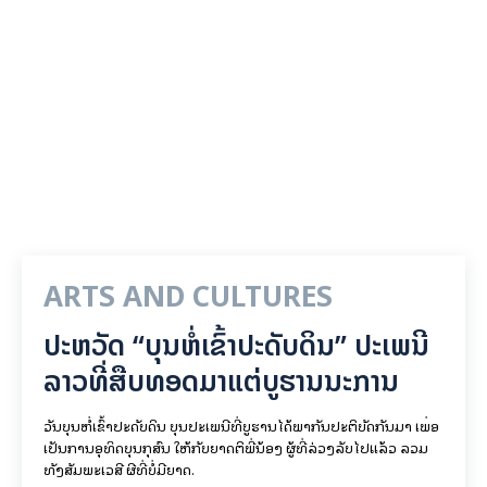
ARTS AND CULTURES
ປະຫວັດ “ບຸນຫໍ່ເຂົ້າປະດັບດິນ” ປະເພນີ
ລາວທີ່ສືບທອດມາແຕ່ບູຮານນະການ
ວັນບຸນຫໍ່ເຂົ້າປະດັບດິນ ບຸນປະເພນີທີ່ບູຮານໄດ້ພາກັນປະຕິບັດກັນມາ ເພື່ອ
ເປັນການອຸທິດບຸນກຸສົນ ໃຫ້ກັບຍາດຕິພີ່ນ້ອງ ຜູ້ທີ່ລ່ວງລັບໄປແລ້ວ ລວມ
ທັງສັມພະເວສີ ຜີທີ່ບໍ່ມີຍາດ.