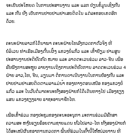
ຈະເປັນປະໂຫຍດ ໃນການປະສານງານ ແລະ ແລກ ປ່ຽນຂໍ້ມູນເຊິ່ງກັນ
ແລະ ກັນ ຍັງ ເປັນການປາບປາມຢາເສບຕິດໃນ ແຕ່ລະຂອບເຂດອີກ
ດ້ວຍ.
ຄະນະຝ່າຍລາວກໍໄດ້ນຳພາ ຄະນະຝ່າຍໄທລົງກວດກາຕົວຈິງ ທີ່
ບໍລິເວນ ທ່າເຮືອເມືອງຕົ້ນເຜິ້ງ ແຂວງບໍ່ແກ້ວ ແລະ ເຂົ້າຢ້ຽມ ຢາມສູນ
ປະສານງານປະຕິບັດກົດ ໝາຍ ແລະ ລາດຕະເວນຮ່ວມ ລາວ-ຈີນ ເພື່ອ
ຮັບຟັງການສະຫຼຸບ ລາຍງານເຖິງການປະຕິບັດການ ລາດຕະເວນຮ່ວມ 4
ຝ່າຍ ລາວ,ໄທ, ຈີນ, ມຽນມາ ຕໍ່ການດຳເນີນງານໃນການປ້ອງກັນ ແລະ
ປາບປາມຢາເສບຕິດຕາມລຳແມ່ນໍ້າ ຂອງທາງຕອນເໜືອ ຂອງແຂວງບໍ່
ແກ້ວ ແລະ ໃນວັນຕໍ່ມາຄະນະທັງສອງຝ່າຍກໍໄດ້ເດີນທາງໄປ ເມືອງຊຽງ
ແສນ ແຂວງຊຽງຣາຍ ຣາຊະອານາຈັກໄທ.
ເພື່ອເຂົ້າຮ່ວມ ກອງປະຊຸມຂອງຄະນະອະນຸກຳ ມະການຮ່ວມມືຮັກສາ
ຄວາມສະ ຫງົບຮຽບຮ້ອຍຕາມຊາຍແດນ ທົ່ວໄປລາວ-ໄທ ທັງສອງຝ່າຍກໍ
ໄດ້ສະເໜີຜົນຂອງການກວດກາ ພື້ນທີ່ຮ່ວມໃນຄັ້ງນີ້ໃຫ້ໜ່ວຍງານ ທີ່