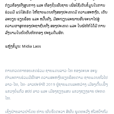
ກ່ຽວຂ້ອງທັງສູນກາງ ແລະ ທ້ອງຖິ່ນຮັບຊາບ ເພື່ອໃຊ້ເປັນຂໍ້ມູນໃນການ
ຮ່ວມມື ແນ່ໃສ່ເຮັດ ໃຫ້ຊາຍແດນທັງສອງປະເທດມີ ຄວາມສະຫງົບ, ເປັນ
ລະບຽບ ຮຽບຮ້ອຍ ແລະ ໝັ້ນຄົງ, ມີສະຖຽນລະພາບອັນຈະນຳໄປສູ່
ຄວາມຜາສຸກຂອງປະຊາຊົນທັງ ສອງປະເທດ ແລະ ໃນພິທີກໍໄດ້ມີ ການ
ລົງນາມໃນບົດບັນທຶກກອງ ປະຊຸມຕື່ມອີກ.
ແຫຼ່ງຂໍ້ມູນ: Midia Laos
ການກວດກາຂອບເຂດຮ່ວມ ຊາຍແດນລາວ-ໄທ ຂອງຄະນະ ອະນຸ
ກຳມະການຮ່ວມມືຮັກສາ ຄວາມສະຫງົບຮຽບຮ້ອຍຕາມ ຊາຍແດນທົ່ວໄປ
ລາວ-ໄທ, ໄທ- ລາວປະຈຳປີ 2019 ຢູ່ຊາຍແດນລະຫວ່າງ ເມືອງຕົ້ນເຜິ້ງ
ແຂວງບໍ່ແກ້ວ ສປປ ລາວ ແລະ ເມືອງຊຽງແສນ ແຂວງຊຽງຣາຍ ປະທດ
ໄທ.
ເຊິ່ງຝ່າຍລາວນຳໂດຍ ທ່ານ ພົນຈັດຕະວາ ສີພັນ ພຸດທະວົງ ຫົວໜ້າກົມ