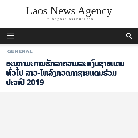
Laos News Agency
ມັກເລື່ອງລາວ ອ່ານອິນໄຊລາວ
GENERAL
ອະນຸກຳມະການຮັກສາຄວາມສະຫງົບຊາຍແດນ
ທົ່ວໄປ ລາວ-ໄທລົງກວດກາຊາຍແດນຮ່ວມ
ປະຈຳປີ 2019