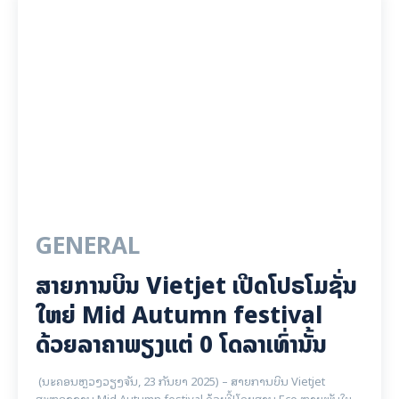
GENERAL
ສາຍການບິນ Vietjet ເປີດໂປຣໂມຊັ່ນ
ໃຫຍ່ Mid Autumn festival
ດ້ວຍລາຄາພຽງແຕ່ 0 ໂດລາເທົ່ານັ້ນ
(ນະຄອນຫຼວງວຽງຈັນ, 23 ກັນຍາ 2025) – ສາຍການບິນ Vietjet
ສະຫຼອງງານ Mid Autumn festival ດ້ວຍປີ້ໂດຍສານ Eco ຫຼາຍພັນໃບ