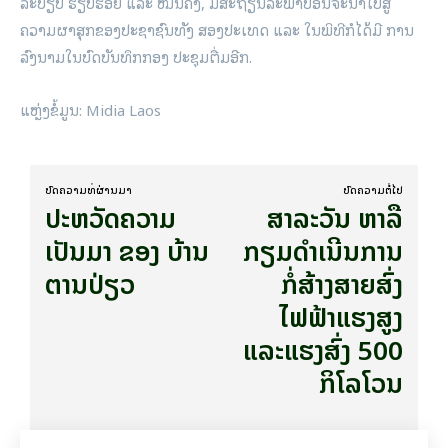
ລະບຽບ ຮຽບຮ້ອຍ ແລະ ໝັ້ນຄົງ, ມີສະຖຽນລະພາບອັນຈະນຳໄປສູ່
ຄວາມຜາສຸກຂອງປະຊາຊົນທັງ ສອງປະເທດ ແລະ ໃນພິທີກໍໄດ້ມີ ການ
ລົງນາມໃນບົດບັນທຶກກອງ ປະຊຸມຕື່ມອີກ.
ແຫຼ່ງຂໍ້ມູນ: Midia Laos
ບົດ​ຄວາມ​ທີ່​ຜ່ານ​ມາ
ບົດ​ຄວາມ​ຕໍ່​ໄປ
ປະຫວັດຄວາມ
ສາລະວັນ ຫາລື
ເປັນມາ ຂອງ ບ້ານ
ກຽມດໍາເນີນການ
ຕານປ່ຽວ
ກໍ່ສ້າງສາຍສົ່ງ
ໄຟຟ້າແຮງສູງ
ແລະແຮງສົ່ງ 500
ກິໂລໂວນ