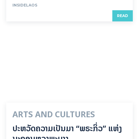
INSIDELAOS
READ
ARTS AND CULTURES
ປະຫວັດຄວາມເປັນມາ “ພຣະກິ່ວ” ແຫ່ງ
ນະຄອນຫຼວງພະບາງ