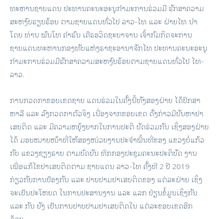
ທະຫານຊາຍແດນ ປະທານຄະນະອະນຸກຳມະການຮ່ວມມື ຮັກສາຄວາມ
ສະຫງົບຮຽບຮ້ອຍ ຕາມຊາຍແດນທົ່ວໄປ ລາວ-ໄທ ແລະ ຝ່າຍໄທ ນຳ
ໂດຍ ທ່ານ ພົນໂທ ຄຳຣົນ ເຄືຣອວິດຊະຍາຈານ ເຈົ້າກົມກິດຈະການ
ຊາຍແດນທະຫານກອງທັບແຫ່ງຣາຊະອານາຈັກໄທ ປະທານຄະນະອະນຸ
ກຳມະການຮ່ວມມືຮັກສາຄວາມສະຫງົບຮ້ອຍຕາມຊາຍແດນທົ່ວໄປ ໄທ-
ລາວ.
ການກວດກາຂອບເຂດຊາຍ ແດນຮ່ວມໃນຄັ້ງນີ້ທັງສອງຝ່າຍ ໄດ້ປຶກສາ
ຫາລື ແລະ ລົງກວດກາຕົວຈິງ ເນື່ອງຈາກຂອບເຂດ ດັ່ງກ່າວມີບັນຫາຢາ
ເສບຕິດ ແລະ ມີຄວາມຫຍຸ້ງຍາກໃນການປະຕິ ບັດຮ່ວມກັນ ເຊິ່ງສອງຝ່າຍ
ໄດ້ ມອບໝາຍໜ້າທີ່ໃຫ້ສອງໜ່ວຍງານປະຈຳພື້ນທີ່ຂອງ ແຂວງບໍ່ແກ້ວ
ກັບ ແຂວງຊຽງຣາຍ ຕາມບົດບັນ ທຶກກອງປະຊຸມຄະນະປະຕິບັດ ງານ
ເພື່ອແກ້ໄຂຢາເສບຕິດຕາມ ຊາຍແດນ ລາວ-ໄທ ຄັ້ງທີ 2 ປີ 2019
ກ່ຽວກັບການປ້ອງກັນ ແລະ ປາບປາມຢາເສບຕິດຂອງ ແຕ່ລະຝ່າຍ ເຊິ່ງ
ຈະເປັນປະໂຫຍດ ໃນການປະສານງານ ແລະ ແລກ ປ່ຽນຂໍ້ມູນເຊິ່ງກັນ
ແລະ ກັນ ຍັງ ເປັນການປາບປາມຢາເສບຕິດໃນ ແຕ່ລະຂອບເຂດອີກ
ດ້ວຍ.