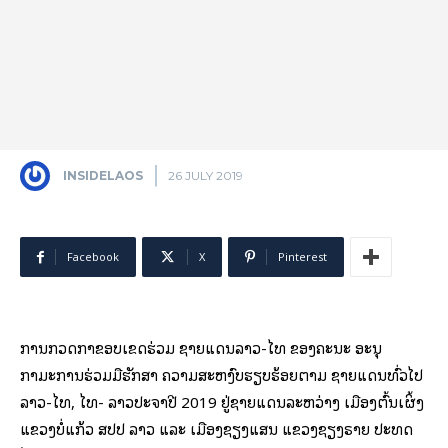
INSIDELAOS
26 JULY 2019
Facebook
X
Pinterest
ການກວດກາຂອບເຂດຮ່ວມ ຊາຍແດນລາວ-ໄທ ຂອງຄະນະ ອະນຸ
ກຳມະການຮ່ວມມືຮັກສາ ຄວາມສະຫງົບຮຽບຮ້ອຍຕາມ ຊາຍແດນທົ່ວໄປ
ລາວ-ໄທ, ໄທ- ລາວປະຈຳປີ 2019 ຢູ່ຊາຍແດນລະຫວ່າງ ເມືອງຕົ້ນເຜິ້ງ
ແຂວງບໍ່ແກ້ວ ສປປ ລາວ ແລະ ເມືອງຊຽງແສນ ແຂວງຊຽງຣາຍ ປະທດ