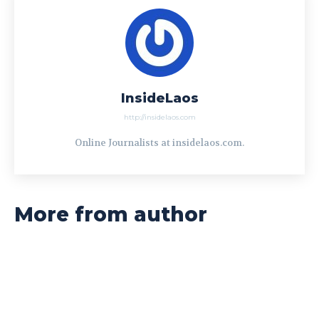
InsideLaos
http://insidelaos.com
Online Journalists at insidelaos.com.
More from author