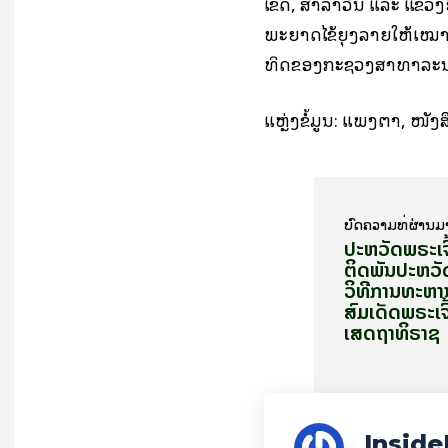
ເຂດ, ສາລາວັນ ແລະ ແຂວງອ
ພະຍາດໄຂ້ຍຸງລາຍໃຫ້ເໝາ
ທິດຂອງກະຊວງສາທາລະນ
ແຫຼ່ງຂໍ້ມູນ: ແພງຕາ, ໜັງ
ບົດ​ຄວາມ​ທີ່​ຜ່ານ​ມ
ປະຫວັດພຣະເຈົ
ຕິດພັນປະຫວ
ວິທີການທະຫ
ສົມເດັດພຣະເຈ
ເສດຖາທິຣາຊ
Inside