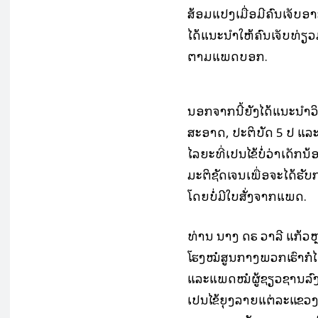
ສ້ອມແປງເມື່ອມີຄົນເຈັບ
ໄດ້ແນະນໍາໃຫ້ຄົນເຈັບທ່
ຕາມແພດບອກ.
ນອກຈາກນີ້ຍັງໄດ້ແນະນໍາ
ສະອາດ, ປະຕິບັດ 5 ປ ແລ
ໄລຍະທີ່ເປັນໄຂ້ບໍ່ວ່າເດັ
ມະຕິຊັດເຈນເພື່ອຈະໄດ້ຮັບກ
ໂດຍບໍ່ມີໃບສັ່ງຈາກແພດ.
ທ່ານ ນາງ ດຣ ວາລີ ແກ້ວຫ
ໂຮງໝໍສູນກາງພວກເຮົາກໍ
ແລະແພດໝໍຜູ້ຊຽວຊານລົງຕິ
ເປັນໄຂ້ຍຸງລາຍແຕ່ລະແຂວງທ