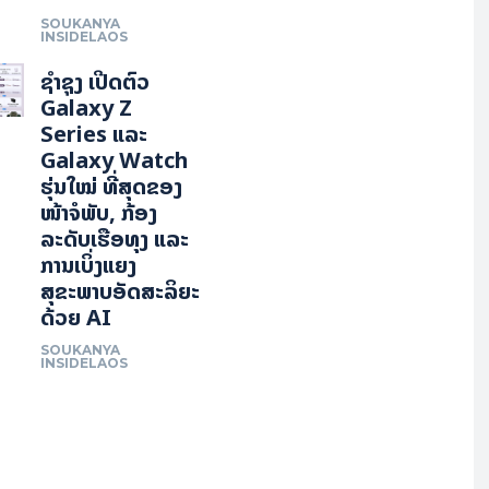
SOUKANYA
INSIDELAOS
ຊຳຊຸງ ເປີດຕົວ
Galaxy Z
Series ແລະ
Galaxy Watch
ຮຸ່ນໃໝ່ ທີ່ສຸດຂອງ
ໜ້າຈໍພັບ, ກ້ອງ
ລະດັບເຮືອທຸງ ແລະ
ການເບິ່ງແຍງ
ສຸຂະພາບອັດສະລິຍະ
ດ້ວຍ AI
SOUKANYA
INSIDELAOS