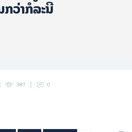
ນກວ່າກໍລະນີ
387
0