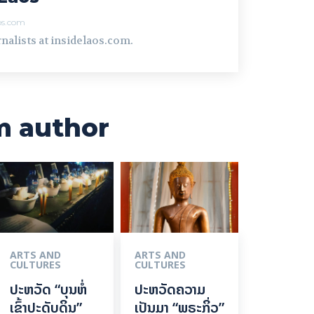
aos.com
nalists at insidelaos.com.
m author
ARTS AND
ARTS AND
CULTURES
CULTURES
ປະຫວັດ “ບຸນຫໍ່
ປະຫວັດຄວາມ
ເຂົ້າປະດັບດິນ”
ເປັນມາ “ພຣະກິ່ວ”