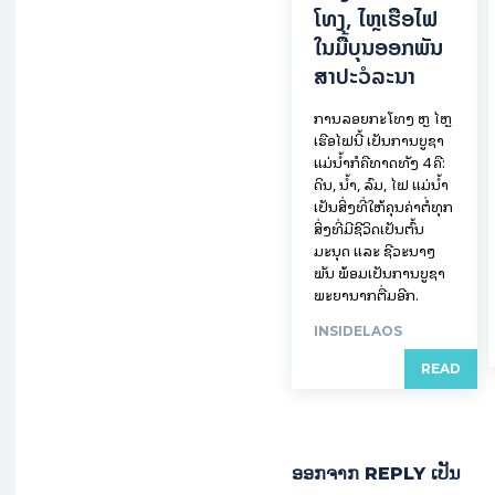
ໂທງ, ໄຫຼ​ເຮືອ​ໄຟ
ໃນ​ມື້​​ບຸນ​ອອກ​ພັນ​
ສາ​ປະ​ວໍ​ລະ​ນາ
ການລອຍ​ກະ​ໂທງ ຫຼື ໄຫຼ
ເຮືອໄຟນີ້ ເປັນການບູຊາ
ແມ່ນໍ້າກໍຄືທາດທັງ 4 ຄື:
ດິນ, ນໍ້າ, ລົມ, ໄຟ ແມ່ນໍ້າ
ເປັນສິ່ງທີ່ໃຫ້ຄຸນຄ່າຕໍ່ທຸກ
ສິ່ງທີ່ມີຊີວິດເປັນຕົ້ນ
ມະນຸດ ແລະ ຊີວະນາໆ
ພັນ ພ້ອມເປັນການບູຊາ
ພະຍານາກຕື່ມອີກ.
INSIDELAOS
READ
ອອກ​ຈາກ REPLY ເປັນ