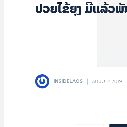
ປ່ວຍໄຂ້ຍຸງ ມີແລ້ວພັ
INSIDELAOS
30 JULY 2019