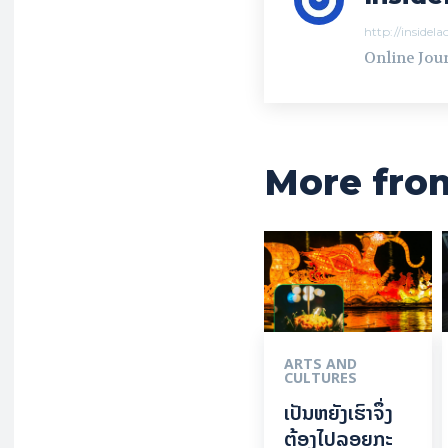
http://insidel
Online Jour
More fro
ARTS AND
CULTURES
ເປັນ​ຫຍັງ​ເຮົາ​ຈຶ່ງ​
ຕ້ອງ​ໄປລອຍ​ກະ​