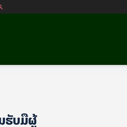
ຮັບມືຜູ້