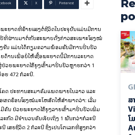
Re
cebook
X
Pinterest
po
ອພະຍາດທີ່ຮ້າຍແຮງຕໍ່ຊີວິດໃນປະຈຸບັນແມ່ນມີການ
ປີທີ່ຜ່ານມາຕໍ່ກັບສະພາບດັ່ງກ່າວສະເພາະໂຮງໝໍ
ຈັນ ແມ່ນໄດ້ກຽມຄວາມພ້ອມຮັບມືການປິ່ນປົວ
ຍດ້ານເພື່ອບໍ່ໃຫ້ເຊື້ອພະຍາດນີ້ມີການລະບາດ
ູ້ປ່ວຍພະຍາດໄຂ້ຍຸງເຂົ້າມາປິ່ນປົວຫຼາຍກວ່າ 1
້ອຍ 472 ກໍລະນີ.
G
ຼວງໂຄດ ປະທານສະມາຄົມແພດພາຍໃນລາວ ແລະ
ສາ
້ອເຂດຮ້ອນໂຮງໝໍມະໂຫສົດໃຫ້ສຳພາດວ່າ: ເລີ່ມ
Vi
ີຄົນ ປ່ວຍພະຍາດໄຂ້ຍຸງລາຍເຂົ້າມາປິ່ນປົວເພີ່ມ
ໂມ
ໍລະກົດ ມີຈໍານວນຄົນເຈັບເຖິງ 1 ພັນກວ່າກໍລະນີ
A
ນີ ເສຍຊີວິດ 2 ກໍລະນີ ຊຶ່ງເປັນໂຕເລກທີ່ສູງກວ່າ