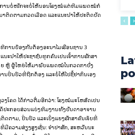
ອາການບໍ່ໜັກຈະບໍ່ໃຫ້ນອນໂຮງໝໍແຕ່ທີມແພດໝໍກໍ
ຽວມາຕິດຕາມກວດເລືອດ ແລະແນະນໍາໃຫ້ປະຕິດບັດ
ວິທີການປ້ອງກັນຕ້ອງອະນາໄມເຮືອນຊານ 3
ະແນະນຳໃຫ້ປະຊາຊົນທຸກຄົນເປັນເຈົ້າການຮັກສາ
La
ກນ້ອຍ ຫຼື ຜູ້ໃຫຍ່ໃຫ້ມາພົບແພດໝໍໃນກວດກາບົ່ງ
po
ານປິ່ນປົວທີ່ຖືກຕ້ອງ ແລະບໍ່ໃຫ້ໄປຊື້ຢາກິນເອງ
ຼວງໂຄດ ໄດ້ກ່າວຕື່ມອີກວ່າ: ໂຮງໝໍມະໂຫສົດເປັນ
ໄດ້ປະກອບສ່ວນແບ່ງທີມງານທັງບັນດາອາຈານ
ດຕາມ, ປິ່ນປົວ ແລະເບິ່ງແຍງຮັກສາຄົນເຈັບທີ່
ີ່ມີຄວາມສ່ຽງສູງເຊັ່ນ: ຈໍາປາສັກ, ສະຫວັນນະ