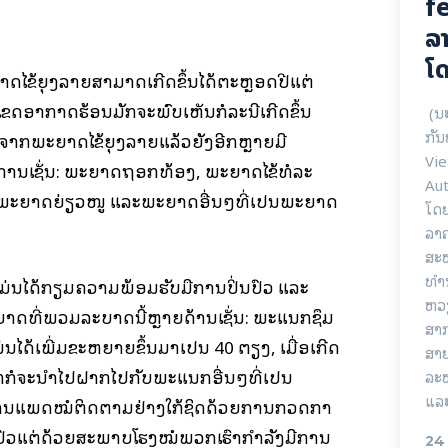
fe
ລາ
ໂດ
ຍາດໄຂ້ຍຸງລາຍສາມາດເກີດຂຶ້ນໄດ້ຕະຫຼອດປີແຕ່
ນເຂດອາກາດຮ້ອນມັກຈະພົບເຫັນກໍລະນີເກີດຂຶ້ນ
(ນ
ກັນ
ຈາກພະຍາດໄຂ້ຍຸງລາຍແລ້ວຍັງອີກຫຼາຍມີ
Vie
ນເຊັ່ນ: ພະຍາດຖອກທ້ອງ, ພະຍາດໄຂ້ທໍລະ
Aut
ະຍາດຍ່ຽວໜູ ແລະພະຍາດອື່ນໆທີ່ເປັນພະຍາດ
ໂດ
ລາ
ສະຫ
ທໍາ
ມ່ນໄດ້ກຽມຄວາມພ້ອມຮັບມືການປິ່ນປົວ ແລະ
ຫວ
ຍາດທີ່ພວມລະບາດນີ້ຫຼາຍດ້ານເຊັ່ນ: ພະແນກຊຶມ
ສາ
ມ່ນໄດ້ເພີ່ມຂະຫຍາຍຂຶ້ນມາເປັນ 40 ຕຽງ, ເມື່ອເກີດ
ສາຍ
ນກກໍຈະນໍາໄປຝາກໄປກັບພະແນກອື່ນໆທີ່ເປັນ
ລະ
ແລະ
ານແພດໝໍຕິດຕາມຢ່າງໃກ້ຊິດດ້ວຍການກວດກາ
ນປົວແຕ່ດ້ວຍສະພາບໂຮງໝໍພວກເຮົາກໍາລັງມີການ
24