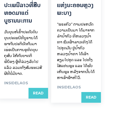
ປະເພນີລາວທີ່ສືບ
ແຫ່ງນະຄອນຫຼວງ
ທອດມາແຕ່
ພະບາງ
ບູຮານນະການ
"ພຣະກິວ" ຕາມປະຫວັດ
ຄວາມເປັນມາ ໄດ້ມາຈາກ
ວັນບຸນຫໍ່ເຂົ້າປະດັບດິນ
ລຳນ້ຳກິວ ທີ່ຫລວງນ້ຳ
ບຸນປະເພນີທີ່ບູຮານໄດ້
ທາ ຊົນເຜົ່າລາວເທິງໄດ້
ພາກັນປະຕິບັດກັນມາ
ໄປຂຸດມັນ ຢູ່ນ້ຳກິວ
ເພື່ອເປັນການອຸທິດບຸນ
ຫລວງນ້ຳທາ ໄດ້ເອົາ
ກຸສົນ ໃຫ້ກັບຍາດຕິ
ສຽມໄປຂຸດ ແລະ ໄປທັ່ງ
ພີ່ນ້ອງ ຜູ້ທີ່ລ່ວງລັບໄປ
ໃສ່ແທ່ນພຼະ ແລະ ໄດ້ພົບ
ແລ້ວ ລວມທັງສັມພະເວສີ
ເຫັນພຼະ ຫລັງຈາກນັ້ນໄດ້
ຜີທີ່ບໍ່ມີຍາດ.
ຫາເອົາຜ້າຫໍ່ໄວ້.
INSIDELAOS
INSIDELAOS
READ
READ