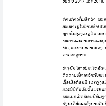
ໝົດ ປີ 2017 ແລະ 2018.
ທ່ານກ່າວຕື່ມອີກວ່າ: ພະ
ສະເພາະຢູ່ໃນບ້ານເຮົາເປັ
ຫຼາຍໃນຊ່ວງລະດູຝົນ ນອກ
ພະຍາດລະບາດຕາມລະດູກາ
ພິດ, ພະຍາດໝາກແດງ, ພ
ຕາມລະດູການ.
ປະຈຸບັນ ໂຮງໝໍມະໂຫສົດແ
ຕິດຕາມເຝົ້າລະວັງກັບພະ
ເຊື້ອເມື່ອກ່ອນມີ 12 ຕຽງແ
ກໍລະນີມີຄົນເຈັບລົ້ນພະແ
ພະແນກເປີດພ້ອມມີທີມງ
ບົ່ງມະຕິພ້ອມທັງການປິ່