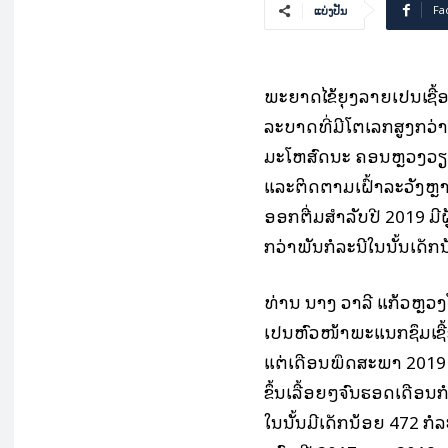
Fa
ແບ່ງປັນ
ພະຍາດໄຂ້ຍຸງລາຍເປັນເຊື້
ລະບາດທີ່ມີໂຕເລກສູງກວ່າ
ມະໂຫສົດນະ ຄອນຫຼວງວຽງ
ແລະຕິດຕາມເຝົ້າລະວັງຫຼາ
ອອກຕື່ມສຳລັບປີ 2019 ມີຜ
ກວ່າພັນກໍລະນີໃນນັ້ນເດັກນ
ທ່ານ ນາງ ວາລີ ແກ້ວຫ
ເປັນຫົວໜ້າພະແນກຊຶມເຊື
ແຕ່ເດືອນພຶດສະພາ 2019 ມ
ຂຶ້ນເລື້ອຍໆຈົນຮອດເດືອນກ
ໃນນັ້ນມີເດັກນ້ອຍ 472 ກໍລະ