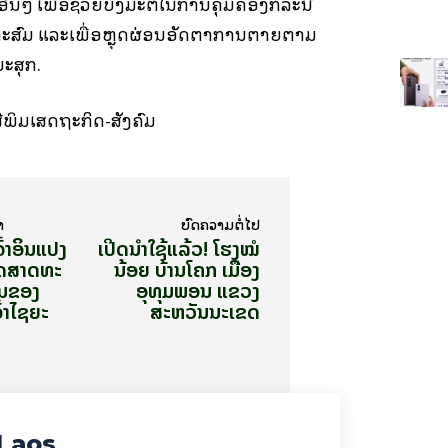
ື່ນໆ ເພື່ອຊ່ວຍບົ່ງມະຕິໃນການຄຸມຄອງກໍລະນີ
ະສົມ ແລະເພື່ອຫຼຸດຜ່ອນອັດຕາການຕາຍຕາມ
ະສຸກ.
ສືພິມເສດຖະກິດ-ສັງຄົມ
າ
ບົດ​ຄວາມ​ຕໍ່​ໄປ
້າອິນແປງ
ເປີດນຳໃຊ້ແລ້ວ! ໂຮງໝໍ
ັດສາດທະ
ນ້ອຍ ບ້ານໂຄກ ເມືອງ
ານຂອງ
ອຸທຸມພອນ ແຂວງ
ົ້າໄຊຍະ
ສະຫວັນນະເຂດ
Laos