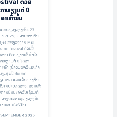
stival ດ້ວຍ
ຄາພຽງແຕ່ 0
ລາເທົ່ານັ້ນ
ະຄອນຫຼວງວຽງຈັນ, 23
ຍາ 2025) – ສາຍການບິນ
tjet ສະຫຼອງງານ Mid
umn festival ດ້ວຍປີ້
ຍສານ Eco ຫຼາຍພັນໃບໃນ
ຄາພຽງແຕ່ 0 ໂດລາ
ະລັດ (ບໍ່ລວມພາສີແລະຄ່າ
ນຽມ) ທົ່ວປະເທດ
ຽດນາມ ແລະເສັ້ນທາງບິນ
ກົນໃນປະເທດລາວ, ລວມທັງ
ການບິນປະຈໍາວັນເຊື່ອມຕໍ່
ຫວ່າງນະຄອນຫຼວງວຽງຈັນ
 ນະຄອນໂຮ່ຈີມິນ.
 SEPTEMBER 2025