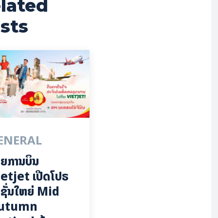
lated
sts
ENERAL
ຍການບິນ
etjet ເປີດໂປຣ
ຊັ່ນໃຫຍ່ Mid
utumn