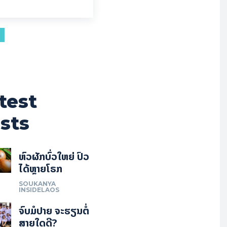
test
sts
ຫົວຜັກບົ່ວໃຫຍ່ ປົວ
ໄດ້ຫຼາຍໂຣກ
SOUKANYA
INSIDELAOS
ຈົບມໍປາຍ ຈະຮຽນຕໍ່
ສາຍໃດດີ?