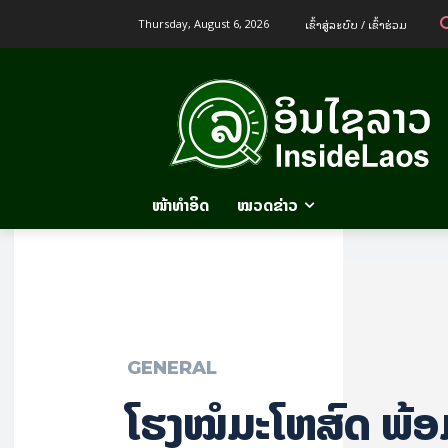
ເຂົ້າ​ສູ່​ລະ​ບົບ / ເຂົ້າ​ຮ່ວມ
Thursday, August 6, 2026
ໜ້າທຳອິດ
ໝວດຂ່າວ
GENERAL
ໂຮງໝໍມະໂຫສົດ ພ້ອມ