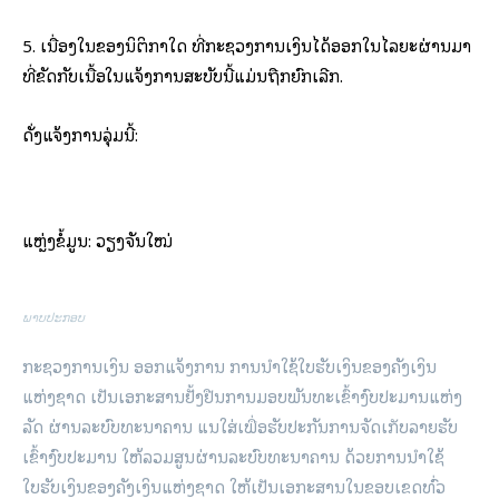
5. ເນື່ອງໃນຂອງນິຕິກໍາໃດ ທີ່ກະຊວງການເງິນໄດ້ອອກໃນໄລຍະຜ່ານມາ
ທີ່ຂັດກັບເນື້ອໃນແຈ້ງການສະບັບນີ້ແມ່ນຖືກຍົກເລີກ.
ດັ່ງແຈ້ງການລຸ່ມນີ້:
ແຫຼ່ງຂໍ້ມູນ: ວຽງຈັນໃໝ່
ພາບປະກອບ
ກະຊວງການເງິນ ອອກແຈ້ງການ ການນໍາໃຊ້ໃບຮັບເງິນຂອງຄັງເງິນ
ແຫ່ງຊາດ ເປັນເອກະສານຢັ້ງຢືນການມອບພັນທະເຂົ້າງົບປະມານແຫ່ງ
ລັດ ຜ່ານລະບົບທະນາຄານ ແນໃສ່ເພື່ອຮັບປະກັນການຈັດເກັບລາຍຮັບ
ເຂົ້າງົບປະມານ ໃຫ້ລວມສູນຜ່ານລະບົບທະນາຄານ ດ້ວຍການນໍາໃຊ້
ໃບຮັບເງິນຂອງຄັງເງິນແຫ່ງຊາດ ໃຫ້ເປັນເອກະສານໃນຂອບເຂດທົ່ວ