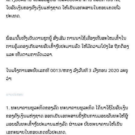
ໃບຮັບເງິນຂອງຄັງເງິນແຫ່ງຊາດ ໃຫ້ເປັນເອກະສານໃນຂອບເຂດທົ່ວ
ປະເທດ.
ພ້ອມນັ້ນທັງເປັນດານຊຸກຍູ້ ສົ່ງເສີມ ການນໍາໃຊ້ເຄື່ອງທັນສະໄໝເຂົ້າໃນ
ການຄຸ້ມຄອງເກັບລາຍຮັບເຂົ້າງົບປະມານລັດ ໃຫ້ມີຄວາມໂປ່ງໃສ ຖືກຕ້ອງ
ແລະ ທັນຕາມກໍານົດເວລາ.
ໃນແຈ້ງການສະບັບເລກທີ 0013/ຫກງ ລົງວັນທີ 3 ມັງກອນ 2020 ລະບຸ
ວ່າ:
ພາບປະກອບ
1. ທະນາຄານທຸລະກິດຂອງລັດ ທະນາຄານທຸລະກິດ ໄດ້ນໍາໃຊ້ໃບຮັບເງິນ
ຂອງຄັງເງິນແຫ່ງຊາດ ອອກເປັນເອກະສານຢັ້ງຢືນການມອບພັນທະໃຫ້ຜູ້
ມອບພັນທະເຂົ້າງົບປະມານແຫ່ງລັດ ຜ່ານລະ ບົບທະນາຄານໃຫ້ເປັນ
ເອກະພາບໃນຂອບເຂດທົ່ວປະເທດ.