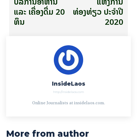
ບໍລິການອາຫານ
ແຫ່ງການ
ແລະ ເຄື່ອງດື່ມ 20
ທ່ອງທ່ຽວ ປະຈຳປີ
ທຶນ
2020
InsideLaos
http://insidelaos.com
Online Journalists at insidelaos.com.
More from author