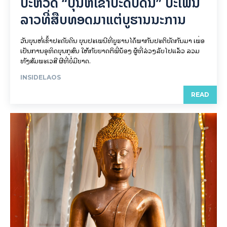
ປະຫວັດ “ບຸນຫໍ່ເຂົ້າປະດັບດິນ” ປະເພນີ
ລາວທີ່ສືບທອດມາແຕ່ບູຮານນະການ
ວັນບຸນຫໍ່ເຂົ້າປະດັບດິນ ບຸນປະເພນີທີ່ບູຮານໄດ້ພາກັນປະຕິບັດກັນມາ ເພື່ອ
ເປັນການອຸທິດບຸນກຸສົນ ໃຫ້ກັບຍາດຕິພີ່ນ້ອງ ຜູ້ທີ່ລ່ວງລັບໄປແລ້ວ ລວມ
ທັງສັມພະເວສີ ຜີທີ່ບໍ່ມີຍາດ.
INSIDELAOS
READ