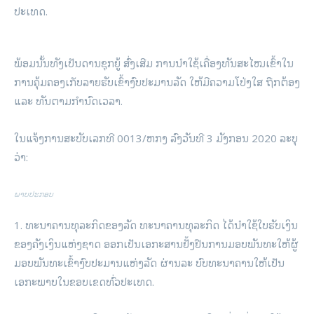
ປະເທດ.
ພ້ອມນັ້ນທັງເປັນດານຊຸກຍູ້ ສົ່ງເສີມ ການນໍາໃຊ້ເຄື່ອງທັນສະໄໝເຂົ້າໃນ
ການຄຸ້ມຄອງເກັບລາຍຮັບເຂົ້າງົບປະມານລັດ ໃຫ້ມີຄວາມໂປ່ງໃສ ຖືກຕ້ອງ
ແລະ ທັນຕາມກໍານົດເວລາ.
ໃນແຈ້ງການສະບັບເລກທີ 0013/ຫກງ ລົງວັນທີ 3 ມັງກອນ 2020 ລະບຸ
ວ່າ:
ພາບປະກອບ
1. ທະນາຄານທຸລະກິດຂອງລັດ ທະນາຄານທຸລະກິດ ໄດ້ນໍາໃຊ້ໃບຮັບເງິນ
ຂອງຄັງເງິນແຫ່ງຊາດ ອອກເປັນເອກະສານຢັ້ງຢືນການມອບພັນທະໃຫ້ຜູ້
ມອບພັນທະເຂົ້າງົບປະມານແຫ່ງລັດ ຜ່ານລະ ບົບທະນາຄານໃຫ້ເປັນ
ເອກະພາບໃນຂອບເຂດທົ່ວປະເທດ.