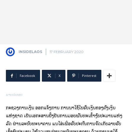
INSIDELAOS
17 FEBRUARY 2020
Facebook
X
Pinterest
ພາບປະກອບ
ກະຊວງການເງິນ ອອກແຈ້ງການ ການນໍາໃຊ້ໃບຮັບເງິນຂອງຄັງເງິນ
ແຫ່ງຊາດ ເປັນເອກະສານຢັ້ງຢືນການມອບພັນທະເຂົ້າງົບປະມານແຫ່ງ
ລັດ ຜ່ານລະບົບທະນາຄານ ແນໃສ່ເພື່ອຮັບປະກັນການຈັດເກັບລາຍຮັບ
ເຂົ້າງົບປະມານ ໃຫ້ລວມສູນຜ່ານລະບົບທະນາຄານ ດ້ວຍການນໍາໃຊ້