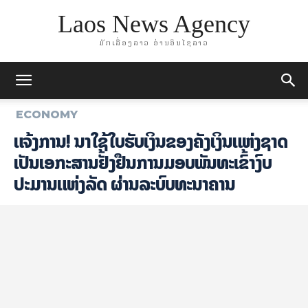
Laos News Agency
ມັກເລື່ອງລາວ ອ່ານອິນໄຊລາວ
ECONOMY
ແຈ້ງການ! ນໍາໃຊ້ໃບຮັບເງິນຂອງຄັງເງິນແຫ່ງຊາດ
ເປັນເອກະສານຢັ້ງຢືນການມອບພັນທະເຂົ້າງົບ
ປະມານແຫ່ງລັດ ຜ່ານລະບົບທະນາຄານ