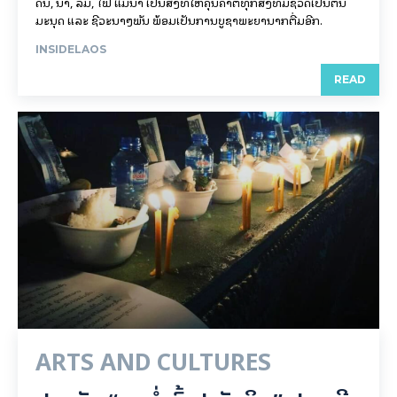
ດິນ, ນໍ້າ, ລົມ, ໄຟ ແມ່ນໍ້າ ເປັນສິ່ງທີ່ໃຫ້ຄຸນຄ່າຕໍ່ທຸກສິ່ງທີ່ມີຊີວິດເປັນຕົ້ນ
ມະນຸດ ແລະ ຊີວະນາໆພັນ ພ້ອມເປັນການບູຊາພະຍານາກຕື່ມອີກ.
INSIDELAOS
READ
ARTS AND CULTURES