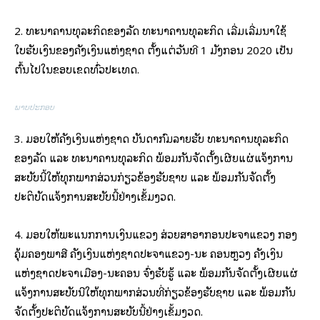
2. ທະນາຄານທຸລະກິດຂອງລັດ ທະນາຄານທຸລະກິດ ເລີ່ມເລີ່ມນໍາໃຊ້
ໃບຮັບເງິນຂອງຄັງເງິນແຫ່ງຊາດ ຕັ້ງແຕ່ວັນທີ 1 ມັງກອນ 2020 ເປັນ
ຕົ້ນໄປໃນຂອບເຂດທົ່ວປະເທດ.
ພາບປະກອບ
3. ມອບໃຫ້ຄັງເງິນແຫ່ງຊາດ ບັນດາກົມລາຍຮັບ ທະນາຄານທຸລະກິດ
ຂອງລັດ ແລະ ທະນາຄານທຸລະກິດ ພ້ອມກັນຈັດຕັ້ງເຜີຍແຜ່ແຈ້ງການ
ສະບັບນີ້ໃຫ້ທຸກພາກສ່ວນກ່ຽວຂ້ອງຮັບຊາບ ແລະ ພ້ອມກັນຈັດຕັ້ງ
ປະຕິບັດແຈ້ງການສະບັບນີ້ຢ່າງເຂັ້ມງວດ.
4. ມອບໃຫ້ພະແນກການເງິນແຂວງ ສ່ວຍສາອາກອນປະຈໍາແຂວງ ກອງ
ຄຸ້ມຄອງພາສີ ຄັງເງິນແຫ່ງຊາດປະຈໍາແຂວງ-ນະ ຄອນຫຼວງ ຄັງເງິນ
ແຫ່ງຊາດປະຈໍາເມືອງ-ນະຄອນ ຈົ່ງຮັບຮູ້ ແລະ ພ້ອມກັນຈັດຕັ້ງເຜີຍແຜ່
ແຈ້ງການສະບັບນີໃຫ້ທຸກພາກສ່ວນທີ່ກ່ຽວຂ້ອງຮັບຊາບ ແລະ ພ້ອມກັນ
ຈັດຕັ້ງປະຕິບັດແຈ້ງການສະບັບນີ້ຢ່າງເຂັ້ມງວດ.