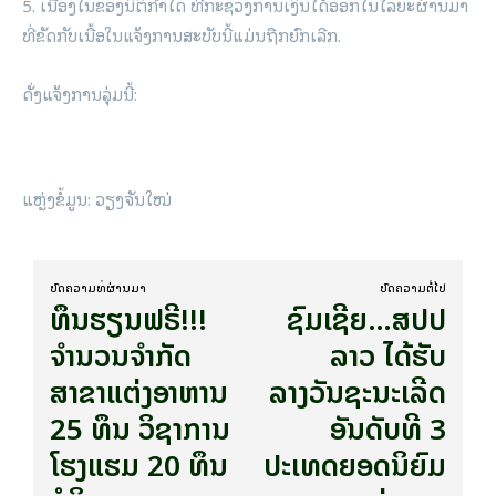
5. ເນື່ອງໃນຂອງນິຕິກໍາໃດ ທີ່ກະຊວງການເງິນໄດ້ອອກໃນໄລຍະຜ່ານມາ
ທີ່ຂັດກັບເນື້ອໃນແຈ້ງການສະບັບນີ້ແມ່ນຖືກຍົກເລີກ.
ດັ່ງແຈ້ງການລຸ່ມນີ້:
ແຫຼ່ງຂໍ້ມູນ: ວຽງຈັນໃໝ່
ບົດ​ຄວາມ​ທີ່​ຜ່ານ​ມາ
ບົດ​ຄວາມ​ຕໍ່​ໄປ
ທຶນຮຽນຟຣີ!!!
ຊົມເຊີຍ…ສປປ
ຈຳນວນຈຳກັດ
ລາວ ໄດ້ຮັບ
ສາຂາແຕ່ງອາຫານ
ລາງວັນຊະນະເລີດ
25 ທຶນ ວິຊາການ
ອັນດັບທີ 3
ໂຮງແຮມ 20 ທຶນ
ປະເທດຍອດນິຍົມ