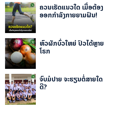
ຄວນເຮັດແນວໃດ ເມື່ອຕ້ອງ
ອອກກຳລັງກາຍຍາມຝົນ!
ຫົວຜັກບົ່ວໃຫຍ່ ປົວໄດ້ຫຼາຍ
ໂຣກ
ຈົບມໍປາຍ ຈະຮຽນຕໍ່ສາຍໃດ
ດີ?