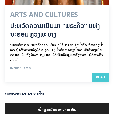
ARTS AND CULTURES
ປະຫວັດຄວາມເປັນມາ “ພຣະກິ່ວ” ແຫ່ງ
ນະຄອນຫຼວງພະບາງ
"ພຣະກິວ" ຕາມປະຫວັດຄວາມເປັນມາ ໄດ້ມາຈາກ ລຳນ້ຳກິວ ທີ່ຫລວງນ້ຳ
ທາ ຊົນເຜົ່າລາວເທິງໄດ້ໄປຂຸດມັນ ຢູ່ນ້ຳກິວ ຫລວງນ້ຳທາ ໄດ້ເອົາສຽມໄປ
ຂຸດ ແລະ ໄປທັ່ງໃສ່ແທ່ນພຼະ ແລະ ໄດ້ພົບເຫັນພຼະ ຫລັງຈາກນັ້ນໄດ້ຫາເອົາ
ຜ້າຫໍ່ໄວ້.
INSIDELAOS
READ
ອອກ​ຈາກ REPLY ເປັນ
ເຂົ້າ​ສູ່​ລະ​ບົບ​ອອກ​ຈາກ​ເຫັນ