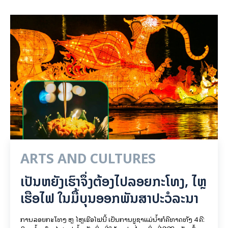
ARTS AND CULTURES
ເປັນ​ຫຍັງ​ເຮົາ​ຈຶ່ງ​ຕ້ອງ​ໄປລອຍ​ກະ​ໂທງ, ໄຫຼ​
ເຮືອ​ໄຟ ໃນ​ມື້​​ບຸນ​ອອກ​ພັນ​ສາ​ປະ​ວໍ​ລະ​ນາ
ການລອຍ​ກະ​ໂທງ ຫຼື ໄຫຼເຮືອໄຟນີ້ ເປັນການບູຊາແມ່ນໍ້າກໍຄືທາດທັງ 4 ຄື: