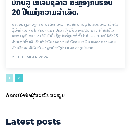
ບິກບລູ ເອເຈນຊີລາວ ສະຫຼອງຄົບຮອບ
20 ປີແຫ່ງຄວາມສຳເລັດ.
ນະຄອນຫຼວງວຽງຈັນ, ປະເທດລາວ - ບໍລິສັດ ບິກບລູ ເອເຈນຊີລາວ ໜຶ່ງໃນ
ຜູ້ນຳດ້ານການໂຄສະນາ ແລະ ປະຊາສຳພັນ ຂອງສປປ ລາວ ໄດ້ສະເຫຼີມ
ສະຫຼອງຄົບຮອບ 20 ປີໃນປີນີ້ ເຊິ່ງນັບຕັ້ງແຕ່ກໍ່ຕັ້ງໃນປີ 2004 ມາບໍລິສັດໄດ້
ເຕີບໃຫຍ່ຂື້ນຈົນເປັນຜູ້ນຳໃນອຸດສາຫະກຳໂຄສະນາ ໃນປະເທດລາວ ແລະ
ເປັນທີ່ຍອມຮັບໃນບັນດາລູກຄ້າທັງໃນ ແລະ ຕ່າງປະເທດ.
21 DECEMBER 2024
ຂໍຂອບໃຈນຳຜູ້ສະໜັບສະໜູນ
Latest posts