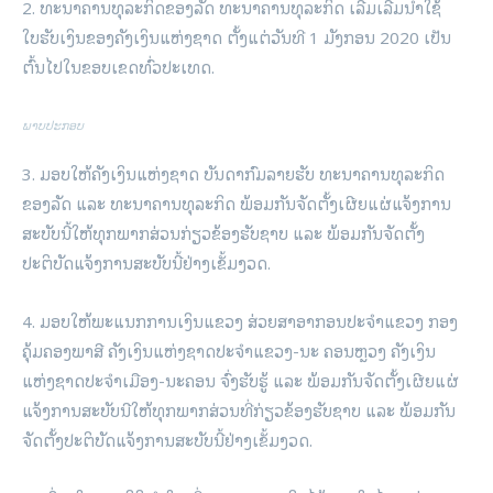
2. ທະນາຄານທຸລະກິດຂອງລັດ ທະນາຄານທຸລະກິດ ເລີ່ມເລີ່ມນໍາໃຊ້
ໃບຮັບເງິນຂອງຄັງເງິນແຫ່ງຊາດ ຕັ້ງແຕ່ວັນທີ 1 ມັງກອນ 2020 ເປັນ
ຕົ້ນໄປໃນຂອບເຂດທົ່ວປະເທດ.
ພາບປະກອບ
3. ມອບໃຫ້ຄັງເງິນແຫ່ງຊາດ ບັນດາກົມລາຍຮັບ ທະນາຄານທຸລະກິດ
ຂອງລັດ ແລະ ທະນາຄານທຸລະກິດ ພ້ອມກັນຈັດຕັ້ງເຜີຍແຜ່ແຈ້ງການ
ສະບັບນີ້ໃຫ້ທຸກພາກສ່ວນກ່ຽວຂ້ອງຮັບຊາບ ແລະ ພ້ອມກັນຈັດຕັ້ງ
ປະຕິບັດແຈ້ງການສະບັບນີ້ຢ່າງເຂັ້ມງວດ.
4. ມອບໃຫ້ພະແນກການເງິນແຂວງ ສ່ວຍສາອາກອນປະຈໍາແຂວງ ກອງ
ຄຸ້ມຄອງພາສີ ຄັງເງິນແຫ່ງຊາດປະຈໍາແຂວງ-ນະ ຄອນຫຼວງ ຄັງເງິນ
ແຫ່ງຊາດປະຈໍາເມືອງ-ນະຄອນ ຈົ່ງຮັບຮູ້ ແລະ ພ້ອມກັນຈັດຕັ້ງເຜີຍແຜ່
ແຈ້ງການສະບັບນີໃຫ້ທຸກພາກສ່ວນທີ່ກ່ຽວຂ້ອງຮັບຊາບ ແລະ ພ້ອມກັນ
ຈັດຕັ້ງປະຕິບັດແຈ້ງການສະບັບນີ້ຢ່າງເຂັ້ມງວດ.