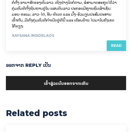
ກໍ່ຕັ້ງ ອານາຈັກຂອງຄົນລາວ. ເຖິງຢ່າງໃດກໍຕາມ, ພໍສາມາດສະຫຼຸບໄດ້ວ່າ
ກຸ່ມຄົນທີ່ຕັ້ງຖິ່ນຖານຢູ່ໃນ ແຜນດິນລາວ ປະກອບມີຫຼາຍຊົນເຜົ່າເຊັ່ນ:
ມອນ-ຂະແມ, ລາວ-ໄຕ, ຈີນ-ທິເບດ ແລະ ມົ້ງ-ອິວມຽນປະສົມປະສານ
ເຂົ້າກັນ, ມີທັງກຸ່ມຄົນທີ່ກຳເນີດຢູ່ທີ່ນີ້ ແລະ ເຄື່ອນຍ້າຍ ໄປມາໃນຂົງເຂດ
ໃກ້ຄຽງ.
XAYSANA INSIDELAOS
READ
ອອກ​ຈາກ REPLY ເປັນ
ເຂົ້າ​ສູ່​ລະ​ບົບ​ອອກ​ຈາກ​ເຫັນ
Related posts