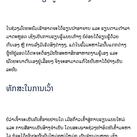
ໃນຊ່ວງມັດທະຍົມເຮົາອາດຈະໄດ້ຮຽນນໍາອາຈານ ແລະ ຮຽນຕາມຕຳລາ
ມາຕະຫຼອດ ເຊິ່ງເປັນການຮຽນຮູ້ແບບເກົ່າໆ ບໍ່ຄ່ອຍໄດ້ຮຽນຮູ້ດ້ວຍ
ຕົນເອງ ຫຼື ການລົງມືເຮັດສິ່ງຕ່າງໆ, ແຕ່ໃນຮົ້ວມະຫາໄລນັ້ນແຕກຕ່າງ
ຜູ້ທີ່ຢູ່ລອດໄດ້ຕະຈະຕ້ອງມີທັກສະຫາສຶກສາຫາຄງາມຮູ້ເອງ ແລະ
ພັດທະນາຕົນເອງຢູ່ເລື້ອຍໆ ຈຶ່ງຈະສາມາດແກ້ໄຂບັນຫາໄດ້ຢ່າງເປັນ
ລະບົບ.
ທັກສະໃນການເວົ້າ
ບໍ່ວ່າເຈົ້າຈະເປັນຄົນຂີ້ອາຍປານໃດ ເມື່ອກ້າວເຂົ້າສູ່ການຮຽນແບບໃຫມ່
ແລະ ການສື່ສານເປັນສິາງຈຳເປັນ ໂດນສະເພາະຊ່ວງທຳອິດທີ່ເຂົ້າມະຫາ
ໄລ ກໍຈະໄດ້ພົບປະກັບຄົນໃຫມ່ໆໝູ່ໃຫມ່ໆ ເປັນຈຳນວນຫຼາຍ ເຊິ່ງ