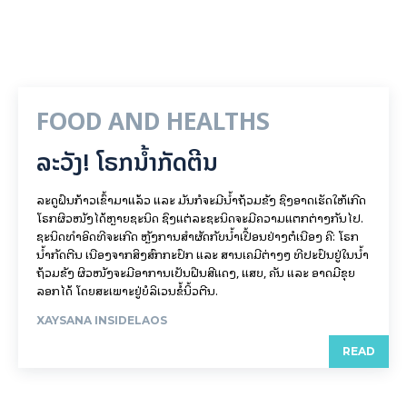
FOOD AND HEALTHS
ລະວັງ! ໂຣກນ້ຳກັດຕີນ
ລະດູຝົນກ້າວເຂົ້າມາແລ້ວ ແລະ ມັນກໍຈະມີນ້ຳຖ້ວມຂັງ ຊຶ່ງອາດເຮັດໃຫ້ເກີດ
ໂຣກຜິວໜັງໄດ້ຫຼາຍຊະນິດ ຊຶ່ງແຕ່ລະຊະນິດຈະມີຄວາມແຕກຕ່າງກັນໄປ.
ຊະນິດທຳອິດທີ່ຈະເກີດ ຫຼັງການສຳຜັດກັບນ້ຳເປື້ອນຢ່າງຕໍ່ເນື່ອງ ຄື: ໂຣກ
ນ້ຳກັດຕີນ ເນື່ອງຈາກສິ່ງສົກກະປົກ ແລະ ສານເຄມີຕ່າງໆ ທີ່ປະປົນຢູ່ໃນນ້ຳ
ຖ້ວມຂັງ ຜິວໜັງຈະມີອາການເປັນຝື່ນສີແດງ, ແສບ, ຄັນ ແລະ ອາດມີຂຸຍ
ລອກໄດ້ ໂດຍສະເພາະຢູ່ບໍລິເວນຂໍ້ນິ້ວຕີນ.
XAYSANA INSIDELAOS
READ