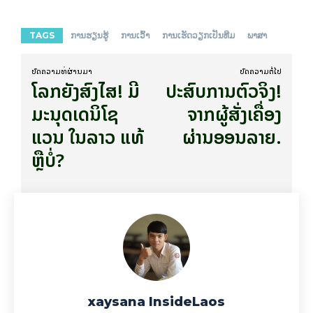
TAGS
ການຮຽນຮູ້
ການເວົ້າ
ການເຮັດວຽກເປັນທີມ
ພາສາ
ບົດ​ຄວາມ​ທີ່​ຜ່ານ​ມາ
ບົດ​ຄວາມ​ຕໍ່​ໄປ
ໂລກຍັງສົງໄສ! ມີ
ປະສົບການຕົວຈິງ!
ມະນຸດເດນິໂຊ
ຈາກຜູ້ສັ່ງເຄື່ອງ
ແວນ ໃນລາວ ແທ້
ຜ່ານອອນລາຍ.
ຫຼືບໍ່?
xaysana InsideLaos