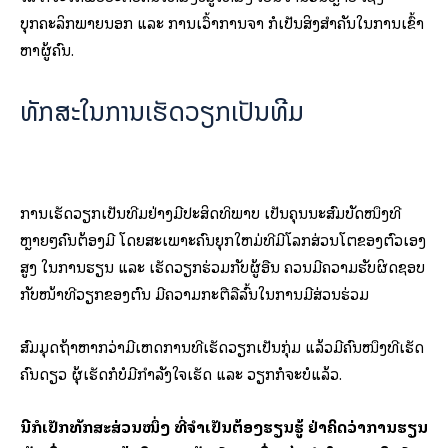
ບຸກຄະລິກພາຍນອກ ແລະ ການເວົ້າການຈາ ກໍເປັນສິ່ງສຳຄັນໃນການເຂົ້າ
ຫາຜູ້ຄົນ.
ທັກສະໃນການເຮັດວຽກເປັນທີມ
ການເຮັດວຽກເປັນທີມຢ່າງມີປະສິດທິພາບ ເປັນຄຸນນະສົມບັດໜຶ່ງທີ່
ຫຼາຍໆຄົນຕ້ອງມີ ໂດຍສະເພາະຄົນຍຸກໃຫມ່ທີ່ມີໂລກສ່ວນໂຕຂອງຕົວເອງ
ສູງ ໃນການຮຽນ ແລະ ເຮັດວຽກຮ່ວມກັບຜູ້ອື່ນ ຄວນມີຄວາມຮັບຜິດຊອບ
ກັບໜ້າທີ່ວຽກຂອງຕົນ ມີຄວາມກະຕືລືລົ້ນໃນການມີສ່ວນຮ່ວມ
ສົມມຸດຖ້າຫາກວ່າມີເຫດການທີ່ເຮັດວຽກເປັນກຸ່ມ ແລ້ວມີຄົນໜຶ່ງທີ່ເຮັດ
ຄົນດຽວ ຜຸ້ເຮັດກໍບໍ່ມີກຳລັງໃຈເຮັດ ແລະ ວຽກກໍຈະບໍ່ແລ້ວ.
ນີ້ກໍເປັກທັກສະສ່ວນໜຶ່ງ ທີ່ຈຳເປັນຕ້ອງຮຽນຮູ້ ຢ່າຄິດວ່າການຮຽນ