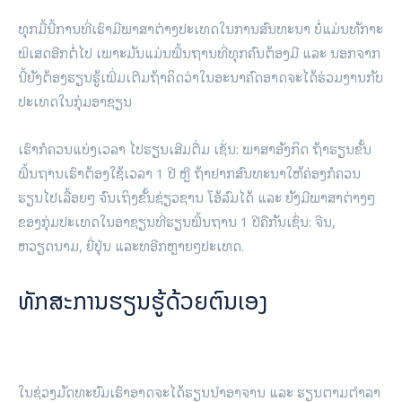
ທຸກມື້ນີ້ການທີ່ເຮົາມີພາສາຕ່າງປະເທດໃນການສົນທະນາ ບໍ່ແມ່ນທັກາະ
ພິເສດອີກຕໍ່ໄປ ເພາະມັນແມ່ນພື້ນຖານທີ່ທຸກຄົນຕ້ອງມີ ແລະ ນອກຈາກ
ນີ້ຍັງຕ້ອງຮຽນຮູ້ເພີ່ມເຕີມຖ້າຄິດວ່າໃນອະນາຄົດອາດຈະໄດ້ຮ່ວມງານກັບ
ປະເທດໃນກຸ່ມອາຊຽນ
ເຮົາກໍຄວນແບ່ງເວລາ ໄປຮຽນເສີມຕື່ມ ເຊັ່ນ: ພາສາອັງກິດ ຖ້າຮຽນຂັ້ນ
ພື້ນຖານເຮົາຕ້ອງໃຊ້ເວລາ 1 ປີ ຫຼື ຖ້າຢາກສົນທະນາໃຫ້ຄ່ອງກໍຄວນ
ຮຽນໄປເລື້ອຍໆ ຈົນເຖິງຂັ້ນຊ່ຽວຊານ ໂອ້ລົມໄດ້ ແລະ ຍັງມີພາສາຕ່າງໆ
ຂອງກຸ່ມປະເທດໃນອາຊຽນທີ່ຮຽນພື້ນຖານ 1 ປີຄືກັນເຊົ່ນ: ຈີນ,
ຫວຽດນາມ, ຍີ່ປຸ່ນ ແລະທອີກຫຼາຍໆປະເທດ.
ທັກສະການຮຽນຮູ້ດ້ວຍຕົນເອງ
ໃນຊ່ວງມັດທະຍົມເຮົາອາດຈະໄດ້ຮຽນນໍາອາຈານ ແລະ ຮຽນຕາມຕຳລາ