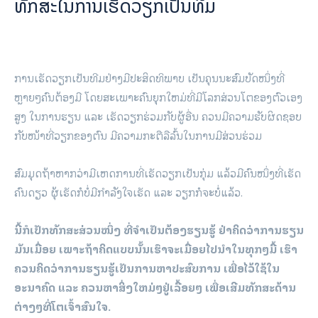
ທັກສະໃນການເຮັດວຽກເປັນທີມ
ການເຮັດວຽກເປັນທີມຢ່າງມີປະສິດທິພາບ ເປັນຄຸນນະສົມບັດໜຶ່ງທີ່
ຫຼາຍໆຄົນຕ້ອງມີ ໂດຍສະເພາະຄົນຍຸກໃຫມ່ທີ່ມີໂລກສ່ວນໂຕຂອງຕົວເອງ
ສູງ ໃນການຮຽນ ແລະ ເຮັດວຽກຮ່ວມກັບຜູ້ອື່ນ ຄວນມີຄວາມຮັບຜິດຊອບ
ກັບໜ້າທີ່ວຽກຂອງຕົນ ມີຄວາມກະຕືລືລົ້ນໃນການມີສ່ວນຮ່ວມ
ສົມມຸດຖ້າຫາກວ່າມີເຫດການທີ່ເຮັດວຽກເປັນກຸ່ມ ແລ້ວມີຄົນໜຶ່ງທີ່ເຮັດ
ຄົນດຽວ ຜຸ້ເຮັດກໍບໍ່ມີກຳລັງໃຈເຮັດ ແລະ ວຽກກໍຈະບໍ່ແລ້ວ.
ນີ້ກໍເປັກທັກສະສ່ວນໜຶ່ງ ທີ່ຈຳເປັນຕ້ອງຮຽນຮູ້ ຢ່າຄິດວ່າການຮຽນ
ມັນເມື່ອຍ ເພາະຖ້າຄິດແບບນັ້ນເຮົາຈະເມື່ອຍໄປນໍາໃນທຸກໆມື້ ເຮົາ
ຄວນຄິດວ່າການຮຽນຮູ້ເປັນການຫາປະສົບການ ເພື່ອໄວ້ໃຊ້ໃນ
ອະນາຄົດ ແລະ ຄວນຫາສິ່ງໃຫມ່ໆຢູ່ເລື້ອຍໆ ເພື່ອເສີມທັກສະດ້ານ
ຕ່າງໆທີ່ໂຕເຈົ້າສົນໃຈ.