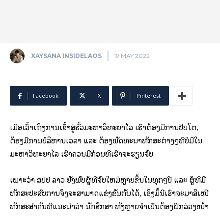
XAYSANA INSIDELAOS
19 MAY 2022
Facebook
X
Pinterest
ເມື່ອເວົ້າເຖິງການເຂົ້າສູ່ຮົ້ວມະຫາວິທະຍາໄລ ເຮົາຕ້ອງມີການປັບໂຕ,
ຕ້ອງມີການບໍລິຫານເວລາ ແລະ ຕ້ອງພັດທະນາທັກສະຕ່າງໆທີ່ບໍ່ມີໃນ
ມະຫາວິທະຍາໄລ ເຮົາຄວນມີກ່ອນທີ່ເຮົາຈະຮຽນຈົບ
ເພາະວ່າ ສປປ ລາວ ຍັງພົບຜູ້ທີ່ຈົບໃຫມ່ຫຼາຍຂຶ້ນໃນທຸກໆປີ ແລະ ຜູ້ທີ່ມີ
ທັກສະປະສົບການຈຶ່ງຈະສາມາດແຂ່ງຂັນກັນໄດ້, ເຊິ່ງມຶ້ນີເຮົາຈະມາສິເໜີ
ທັກສະສຳຄັນທີ່ແນະນຳວ່າ ນັກສຶກສາ ທັງຫຼາຍຈຳເປັນຕ້ອງຝຶກລ່ວງໜ້າ