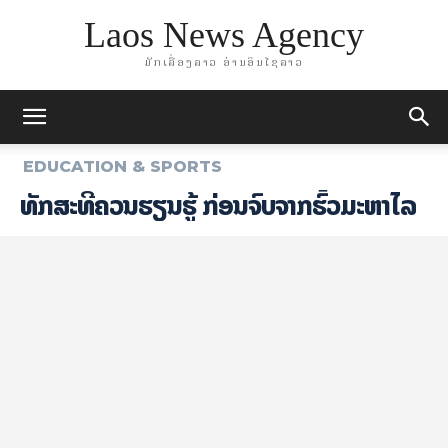
Laos News Agency
ມັກເລື່ອງລາວ ອ່ານອິນໄຊລາວ
EDUCATION & SPORTS
ທັກສະທີ່ຄວນຮຽນຮູ້ ກ່ອນຈົບຈາກຮົ້ວມະຫາໄລ