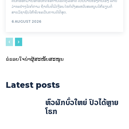
ຄົນກໍອອກມາປະກອບກິດຈະການເຮັດທຸລະກິດ ເປັນນາຍຂອງຕົນເອງ ແຕ່ບໍ່
ວ່າຈະຢ່າງໃດກໍຕາມ ຖ້າຄົນທີ່ມີເງືອນໄຂກໍຍັງສະໜັບສະໜູນໃຫ້ຮຽນຕໍ່
ສາຍວິຊາຊີບໃຫ້ຈົບຈະເປັນການດີທີ່ສຸດ.
6 AUGUST 2026
ຂໍຂອບໃຈນຳຜູ້ສະໜັບສະໜູນ
Latest posts
ຫົວຜັກບົ່ວໃຫຍ່ ປົວໄດ້ຫຼາຍ
ໂຣກ