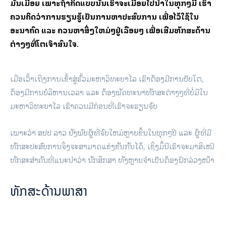
ມັນເມື່ອຍ ເພາະຖ້າຄິດແບບນັ້ນເຮົາຈະເມື່ອຍໄປນໍາໃນທຸກໆມື້ ເຮົາ
ຄວນຄິດວ່າການຮຽນຮູ້ເປັນການຫາປະສົບການ ເພື່ອໄວ້ໃຊ້ໃນ
ອະນາຄົດ ແລະ ຄວນຫາສິ່ງໃຫມ່ໆຢູ່ເລື້ອຍໆ ເພື່ອເສີມທັກສະດ້ານ
ຕ່າງໆທີ່ໂຕເຈົ້າສົນໃຈ.
ເມື່ອເວົ້າເຖິງການເຂົ້າສູ່ຮົ້ວມະຫາວິທະຍາໄລ ເຮົາຕ້ອງມີການປັບໂຕ,
ຕ້ອງມີການບໍລິຫານເວລາ ແລະ ຕ້ອງພັດທະນາທັກສະຕ່າງໆທີ່ບໍ່ມີໃນ
ມະຫາວິທະຍາໄລ ເຮົາຄວນມີກ່ອນທີ່ເຮົາຈະຮຽນຈົບ
ເພາະວ່າ ສປປ ລາວ ຍັງພົບຜູ້ທີ່ຈົບໃຫມ່ຫຼາຍຂຶ້ນໃນທຸກໆປີ ແລະ ຜູ້ທີ່ມີ
ທັກສະປະສົບການຈຶ່ງຈະສາມາດແຂ່ງຂັນກັນໄດ້, ເຊິ່ງມຶ້ນີເຮົາຈະມາສິເໜີ
ທັກສະສຳຄັນທີ່ແນະນຳວ່າ ນັກສຶກສາ ທັງຫຼາຍຈຳເປັນຕ້ອງຝຶກລ່ວງໜ້າ
ທັກສະດ້ານພາສາ