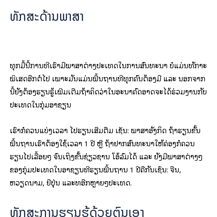
ທັກສະດ້ານພາສາ
ທຸກມື້ນີ້ການທີ່ເຮົາມີພາສາຕ່າງປະເທດໃນການສົນທະນາ ບໍ່ແມ່ນທັກາະ
ພິເສດອີກຕໍ່ໄປ ເພາະມັນແມ່ນພື້ນຖານທີ່ທຸກຄົນຕ້ອງມີ ແລະ ນອກຈາກ
ນີ້ຍັງຕ້ອງຮຽນຮູ້ເພີ່ມເຕີມຖ້າຄິດວ່າໃນອະນາຄົດອາດຈະໄດ້ຮ່ວມງານກັບ
ປະເທດໃນກຸ່ມອາຊຽນ
ເຮົາກໍຄວນແບ່ງເວລາ ໄປຮຽນເສີມຕື່ມ ເຊັ່ນ: ພາສາອັງກິດ ຖ້າຮຽນຂັ້ນ
ພື້ນຖານເຮົາຕ້ອງໃຊ້ເວລາ 1 ປີ ຫຼື ຖ້າຢາກສົນທະນາໃຫ້ຄ່ອງກໍຄວນ
ຮຽນໄປເລື້ອຍໆ ຈົນເຖິງຂັ້ນຊ່ຽວຊານ ໂອ້ລົມໄດ້ ແລະ ຍັງມີພາສາຕ່າງໆ
ຂອງກຸ່ມປະເທດໃນອາຊຽນທີ່ຮຽນພື້ນຖານ 1 ປີຄືກັນເຊົ່ນ: ຈີນ,
ຫວຽດນາມ, ຍີ່ປຸ່ນ ແລະທອີກຫຼາຍໆປະເທດ.
ທັກສະການຮຽນຮູ້ດ້ວຍຕົນເອງ