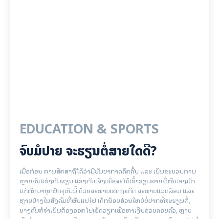
EDUCATION & SPORTS
ຈົບມໍປາຍ ຈະຮຽນຕໍ່ສາຍໃດດີ?
ເມື່ອກ່ອນ ການສຶກສາຖືໄດ້ວ່າມີບັນຍາກາດຄຶກຄື້ນ ແລະ ເປັນຂະບວນການ
ຫຼາຍຄົນແຂ່ງກັນຮຽນ ແຂ່ງກັນເສັງເພື່ອຈະໄດ້ເຂົ້າຮຽນສາຍທີ່ຕົນເອງມັກ
ແຕ່ຕົກມາຍຸກປັດຈຸບັນນີ້ ດ້ວຍສະພາບເສດຖະກິດ ສະພາບແວດລ້ອມ ແລະ
ຫຼາຍຢ່າງໃນສັງຄົມທີ່ຜັນແປໄປ ເດັກນ້ອຍສ່ວນໃຫຍ່ບໍ່ຢາກທີ່ຈະຮຽນຕໍ່,
ບາງຄົນກໍຈຳເປັນຕ້ອງອອກໄປເຮັດວຽກເພື່ອຫາເງິນຊ່ວຍຄອບຄົວ, ຫຼາຍ