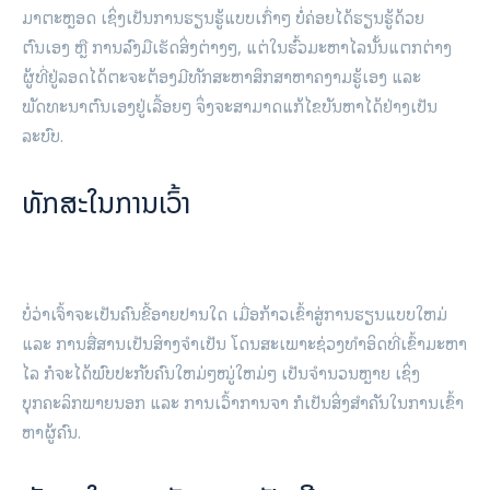
ມາຕະຫຼອດ ເຊິ່ງເປັນການຮຽນຮູ້ແບບເກົ່າໆ ບໍ່ຄ່ອຍໄດ້ຮຽນຮູ້ດ້ວຍ
ຕົນເອງ ຫຼື ການລົງມືເຮັດສິ່ງຕ່າງໆ, ແຕ່ໃນຮົ້ວມະຫາໄລນັ້ນແຕກຕ່າງ
ຜູ້ທີ່ຢູ່ລອດໄດ້ຕະຈະຕ້ອງມີທັກສະຫາສຶກສາຫາຄງາມຮູ້ເອງ ແລະ
ພັດທະນາຕົນເອງຢູ່ເລື້ອຍໆ ຈຶ່ງຈະສາມາດແກ້ໄຂບັນຫາໄດ້ຢ່າງເປັນ
ລະບົບ.
ທັກສະໃນການເວົ້າ
ບໍ່ວ່າເຈົ້າຈະເປັນຄົນຂີ້ອາຍປານໃດ ເມື່ອກ້າວເຂົ້າສູ່ການຮຽນແບບໃຫມ່
ແລະ ການສື່ສານເປັນສິາງຈຳເປັນ ໂດນສະເພາະຊ່ວງທຳອິດທີ່ເຂົ້າມະຫາ
ໄລ ກໍຈະໄດ້ພົບປະກັບຄົນໃຫມ່ໆໝູ່ໃຫມ່ໆ ເປັນຈຳນວນຫຼາຍ ເຊິ່ງ
ບຸກຄະລິກພາຍນອກ ແລະ ການເວົ້າການຈາ ກໍເປັນສິ່ງສຳຄັນໃນການເຂົ້າ
ຫາຜູ້ຄົນ.