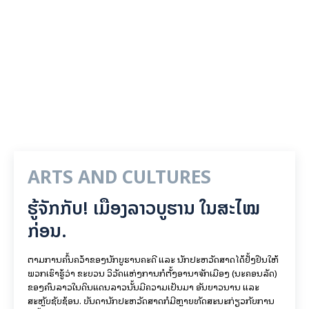
ARTS AND CULTURES
ຮູ້ຈັກກັບ! ເມືອງລາວບູຮານ ໃນສະໄໝ
ກ່ອນ.
ຕາມການຄົ້ນຄວ້າຂອງນັກບູຮານຄະດີ ແລະ ນັກປະຫວັດສາດໄດ້ຢັ້ງຢືນໃຫ້
ພວກເຮົາຮູ້ວ່າ ຂະບວນ ວິວັດແຫ່ງການກໍ່ຕັ້ງອານາຈັກເມືອງ (ນະຄອນລັດ)
ຂອງຄົນລາວໃນດິນແດນລາວນັ້ນມີຄວາມເປັນມາ ອັນຍາວນານ ແລະ
ສະຫຼັບຊັບຊ້ອນ. ບັນດານັກປະຫວັດສາດກໍມີຫຼາຍທັດສະນະກ່ຽວກັບການ