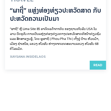
“ຜາຖີ່” ແຫຼ່ງທ່ອງທ່ຽວປະຫວັດສາດ ກັບ
ປະຫວັດຄວາມເປັນມາ
“ຜາຖີ່” ຫຼື Lima Site 85 ອາດີດເຣດ້າຕາທິບ ຂອງຖານທັບລັບ USA ໃນ
ລາວ ປັດຈຸບັນ ກາຍເປັນແຫຼ່ງທ່ອງທ່ຽວທາງປະຫວັດສາດທີ່ໜ້າທ່ຽວຊົມ
ແລະ ສຶກສາຮຽນຮູ້, ໂດຍ ພູຜາຖີ່ ( Phou Pha Thi ) ຕັ້ງຢູ່ ບ້ານ ຫ້ວຍມ້າ,
ເມືອງ ຊໍາເໜືອ, ແຂວງ ຫົວພັນ ຫ່າງຈາກເທດສະບານແຂວງ ຫົວພັນ 68
ກິ​ໂລ​ແມັດ.
XAYSANA INSIDELAOS
READ