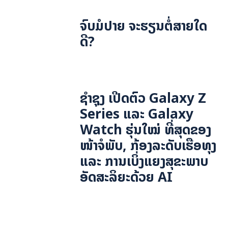
ຈົບມໍປາຍ ຈະຮຽນຕໍ່ສາຍໃດ
ດີ?
ຊຳຊຸງ ເປີດຕົວ Galaxy Z
Series ແລະ Galaxy
Watch ຮຸ່ນໃໝ່ ທີ່ສຸດຂອງ
ໜ້າຈໍພັບ, ກ້ອງລະດັບເຮືອທຸງ
ແລະ ການເບິ່ງແຍງສຸຂະພາບ
ອັດສະລິຍະດ້ວຍ AI