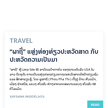
TRAVEL
“ຜາຖີ່” ແຫຼ່ງທ່ອງທ່ຽວປະຫວັດສາດ ກັບ
ປະຫວັດຄວາມເປັນມາ
“ຜາຖີ່” ຫຼື Lima Site 85 ອາດີດເຣດ້າຕາທິບ ຂອງຖານທັບລັບ USA ໃນ
ລາວ ປັດຈຸບັນ ກາຍເປັນແຫຼ່ງທ່ອງທ່ຽວທາງປະຫວັດສາດທີ່ໜ້າທ່ຽວຊົມ
ແລະ ສຶກສາຮຽນຮູ້, ໂດຍ ພູຜາຖີ່ ( Phou Pha Thi ) ຕັ້ງຢູ່ ບ້ານ ຫ້ວຍມ້າ,
ເມືອງ ຊໍາເໜືອ, ແຂວງ ຫົວພັນ ຫ່າງຈາກເທດສະບານແຂວງ ຫົວພັນ 68
ກິ​ໂລ​ແມັດ.
XAYSANA INSIDELAOS
READ