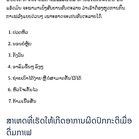
ແອັດມິນ ຈະພາມາເບິ່ງສັນຍານອັນຕະລາຍ ວ່າເຮົາຕ້ອງຫຼຸດການກິີນ
ກາເຟລົງແບບດ່ວນໆ ເພາະອາດຈະເປັນອັນຕະລາຍໄດ້.
ປວດຫົວ
ນອນບໍ່ຫຼັບ
ກັງວົນ
ອາລົມຂຶ້ນໆ ລົງໆ
ຖ່າຍເບົາໄດ້ງ່າຍ ຫຼື ບໍ່ສາມາດກັ້ນໄວ້ໄດ້
ຫົວໃຈເຕັ້ນໄວ
ກ້າມເນື້ອສັ່ນ
ສາເຫດທີ່ເຮັດໃຫ້ເກີດອາການຜິດປົກກະຕິເມື່ອ
ດື່ມກາເຟ