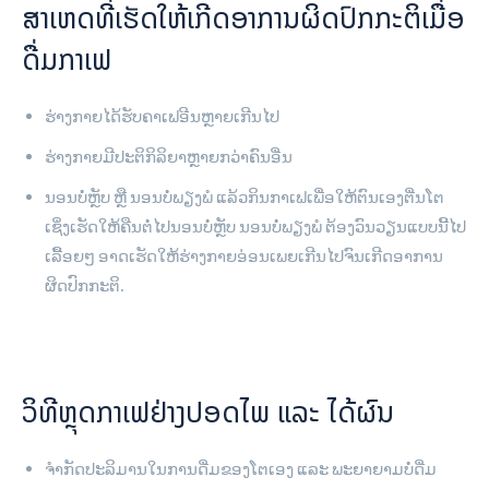
ສາເຫດທີ່ເຮັດໃຫ້ເກີດອາການຜິດປົກກະຕິເມື່ອ
ດື່ມກາເຟ
ຮ່າງກາຍໄດ້ຮັບຄາເຟອີນຫຼາຍເກີນໄປ
ຮ່າງກາຍມີປະຕິກິລິຍາຫຼາຍກວ່າຄົນອື່ນ
ນອນບໍ່ຫຼັບ ຫຼື ນອນບໍ່ພຽງພໍ ແລ້ວກິນກາເຟເພື່ອໃຫ້ຕົນເອງຕື່ນໂຕ
ເຊິ່ງເຮັດໃຫ້ຄືນຕໍ່ໄປນອນບໍ່ຫຼັບ ນອນບໍ່ພຽງພໍ ຕ້ອງວົນວຽນແບບນີ້ໄປ
ເລື້ອຍໆ ອາດເຮັດໃຫ້ຮ່າງກາຍອ່ອນເພຍເກີນໄປຈົນເກີດອາການ
ຜິດປົກກະຕິ.
ວິທີຫຼຸດກາເຟຢ່າງປອດໄພ ແລະ ໄດ້ຜົນ
ຈຳກັດປະລິມານໃນການດື່ມຂອງໂຕເອງ ແລະ ພະຍາຍາມບໍ່ດື່ມ