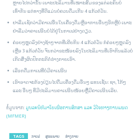
ຫຼາຍໄປກວ່ານັ້ນ ເພາະປະລິມານທີ່ເໝາະສົມຂອງແຕ່ລະຄົນບໍ່
ເທົ່າກັນ ແຕ່ທາງທີ່ດີແມ່ນບໍ່ຄວນດື່ມເກີນ 4 ແກ້ວຕໍ່ວັນ.
ຢາລືມເຊັກວ່າມີຄາເຟອື່ນໃນເຄື່ອງດື່ມຫຼືອາການອື່ນໆອີກຫຼືບໍ່ ເພາະ
ຢ່າລືມວ່າຄາເຟອີນບໍ່ໄດ້ຢູ່ໃນກາເຟຢ່າງດຽວ.
ຄ່ອຍໆຫຼຸດລົງຢ່າງຊ້າໆຈາກທີ່ເຄີຍກິນ 4 ແກ້ວຕໍ່ວັນ ກໍຄ່ອຍໆຫຼຸດລົງ
ເຫຼືອ 3 ແກ້ວຕໍ່ວັນ ຈົນກວ່າຂະໜ້ອຍລົງໃນປະລິມານທີ່ເຮົາກິນແລ້ວບໍ່
ເກີດສິ່ງຜິດປົກກະຕິຕໍ່ຮ່າງກາຍເຮົາ.
ເລືອກດື່ມກາເຟທີ່ບໍ່ມີຄາເຟອີນ
ເຮົາອາດຈະຕ້ອງປ່ຽນໄປດື່ມເຄື່ອງດື່ມອື່ນໆ ແທນເຊັ່ນ: ຊາ, ໂກ້ໆ
ແລະ ອື່ນໆ ທີ່ມີປະລິມານຄາເຟອີນໜ້ອຍຫຼືໍ່ມີຄາເຟອີນເລີຍ.
ຂໍ້ມູນຈາກ:
ມູນລະນິທິມາໂຍເພື່ອການສຶກສາ ແລະ ວິໄຈທາງການແພດ
(MFMER)
TAGS
ກາເຟ
ສຸຂະພາບ
ຮ່າງກາຍ