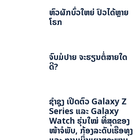
ຫົວຜັກບົ່ວໃຫຍ່ ປົວໄດ້ຫຼາຍ
ໂຣກ
ຈົບມໍປາຍ ຈະຮຽນຕໍ່ສາຍໃດ
ດີ?
ຊຳຊຸງ ເປີດຕົວ Galaxy Z
Series ແລະ Galaxy
Watch ຮຸ່ນໃໝ່ ທີ່ສຸດຂອງ
ໜ້າຈໍພັບ, ກ້ອງລະດັບເຮືອທຸງ