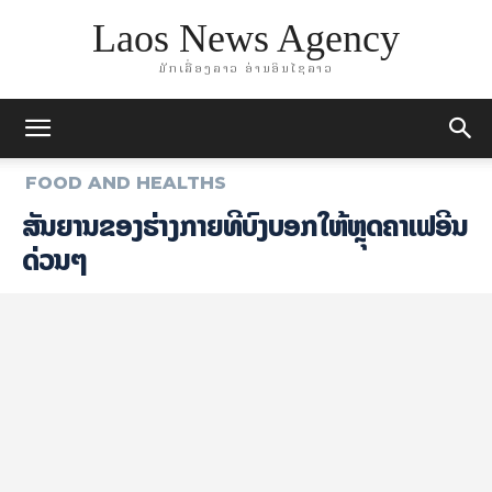
Laos News Agency
ມັກເລື່ອງລາວ ອ່ານອິນໄຊລາວ
FOOD AND HEALTHS
ສັນຍານຂອງຮ່າງກາຍທີ່ບົ່ງບອກໃຫ້ຫຼຸດຄາເຟອີນ
ດ່ວນໆ