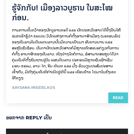
ຮູ້ຈັກກັບ! ເມືອງລາວບູຮານ ໃນສະໄໝ
ກ່ອນ.
ຕາມການຄົ້ນຄວ້າຂອງນັກບູຮານຄະດີ ແລະ ນັກປະຫວັດສາດໄດ້ຢັ້ງຢືນໃຫ້
ພວກເຮົາຮູ້ວ່າ ຂະບວນ ວິວັດແຫ່ງການກໍ່ຕັ້ງອານາຈັກເມືອງ (ນະຄອນລັດ)
ຂອງຄົນລາວໃນດິນແດນລາວນັ້ນມີຄວາມເປັນມາ ອັນຍາວນານ ແລະ
ສະຫຼັບຊັບຊ້ອນ. ບັນດານັກປະຫວັດສາດກໍມີຫຼາຍທັດສະນະກ່ຽວກັບການ
ກໍ່ຕັ້ງ ອານາຈັກຂອງຄົນລາວ. ເຖິງຢ່າງໃດກໍຕາມ, ພໍສາມາດສະຫຼຸບໄດ້ວ່າ
ກຸ່ມຄົນທີ່ຕັ້ງຖິ່ນຖານຢູ່ໃນ ແຜນດິນລາວ ປະກອບມີຫຼາຍຊົນເຜົ່າເຊັ່ນ:
ມອນ-ຂະແມ, ລາວ-ໄຕ, ຈີນ-ທິເບດ ແລະ ມົ້ງ-ອິວມຽນປະສົມປະສານ
ເຂົ້າກັນ, ມີທັງກຸ່ມຄົນທີ່ກຳເນີດຢູ່ທີ່ນີ້ ແລະ ເຄື່ອນຍ້າຍ ໄປມາໃນຂົງເຂດ
ໃກ້ຄຽງ.
XAYSANA INSIDELAOS
READ
ອອກ​ຈາກ REPLY ເປັນ