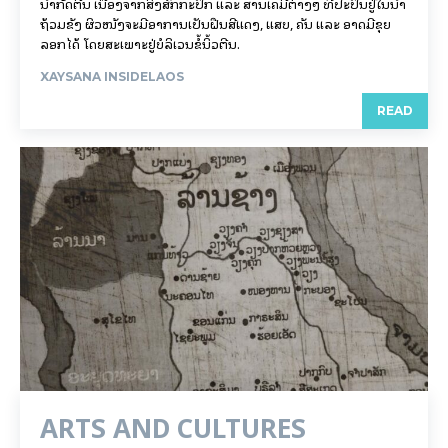
ນ້ຳກັດຕີນ ເນື່ອງຈາກສິ່ງສົກກະປົກ ແລະ ສານເຄມີຕ່າງໆ ທີ່ປະປົນຢູ່ໃນນ້ຳ
ຖ້ວມຂັງ ຜິວໜັງຈະມີອາການເປັນຝື່ນສີແດງ, ແສບ, ຄັນ ແລະ ອາດມີຂຸຍ
ລອກໄດ້ ໂດຍສະເພາະຢູ່ບໍລິເວນຂໍ້ນິ້ວຕີນ.
XAYSANA INSIDELAOS
READ
ARTS AND CULTURES