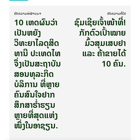
ບົດ​ຄວາມ​ທີ່​ຜ່ານ​ມາ
ບົດ​ຄວາມ​ຕໍ່​ໄປ
10 ເຫດຜົນວ່າ
ຊົມເຊີຍເຈົ້າໜ້າທີ່!
ເປັນຫຍັງ
ກັກຕົວເປົ້າໝາຍ
ວິທະຍາໄລດຸສິດ
ມົ້ວສຸມເສບຢາ
ທານີ ປະເທດໄທ
ແລະ ຄ້າຂາຍໄດ້
ຈຶ່ງເປັນສະຖາບັນ
10 ຄົນ.
ສອນທຸລະກິດ
ບໍລິການ ທີ່ຫຼາຍ
ຄົນສົນໃຈຢາກ
ສຶກສາຮໍ່າຮຽນ
ຫຼາຍທີ່ສຸດແຫ່ງ
ໜຶ່ງໃນອາຊຽນ.