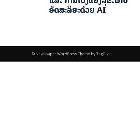
ແລະ ການເບິ່ງແຍງສຸຂະພາບ
ອັດສະລິຍະດ້ວຍ AI
© Newspaper WordPress Theme by TagDiv