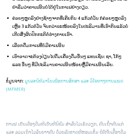
ຢ່າລືມວ່າຄາເຟອີນບໍ່ໄດ້ຢູ່ໃນກາເຟຢ່າງດຽວ.
ຄ່ອຍໆຫຼຸດລົງຢ່າງຊ້າໆຈາກທີ່ເຄີຍກິນ 4 ແກ້ວຕໍ່ວັນ ກໍຄ່ອຍໆຫຼຸດລົງ
ເຫຼືອ 3 ແກ້ວຕໍ່ວັນ ຈົນກວ່າຂະໜ້ອຍລົງໃນປະລິມານທີ່ເຮົາກິນແລ້ວບໍ່
ເກີດສິ່ງຜິດປົກກະຕິຕໍ່ຮ່າງກາຍເຮົາ.
ເລືອກດື່ມກາເຟທີ່ບໍ່ມີຄາເຟອີນ
ເຮົາອາດຈະຕ້ອງປ່ຽນໄປດື່ມເຄື່ອງດື່ມອື່ນໆ ແທນເຊັ່ນ: ຊາ, ໂກ້ໆ
ແລະ ອື່ນໆ ທີ່ມີປະລິມານຄາເຟອີນໜ້ອຍຫຼືໍ່ມີຄາເຟອີນເລີຍ.
ຂໍ້ມູນຈາກ:
ມູນລະນິທິມາໂຍເພື່ອການສຶກສາ ແລະ ວິໄຈທາງການແພດ
(MFMER)
ກາເຟ ເປັນເຄື່ອງດື່ມທີ່ເປັນທີ່ນິຍົມ ສຳລັບໄວເຮັດວຽກ, ຄົນເຖົ້າຄົນແກ່
ແລະ ລວມເຖິງໄວລຸ້ນບາງຄົນ ດ້ວຍລົດຊາດທີ່ຫອມເຂັ້ມ ບໍ່ຄືກັບເຄືຶ່ອງດື່ມ