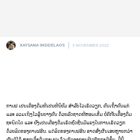
XAYSANA INSIDELAOS
3 NOVEMBER 2022
Facebook
X
Pinterest
ກາເຟ ເປັນເຄື່ອງດື່ມທີ່ເປັນທີ່ນິຍົມ ສຳລັບໄວເຮັດວຽກ, ຄົນເຖົ້າຄົນແກ່
ແລະ ລວມເຖິງໄວລຸ້ນບາງຄົນ ດ້ວຍລົດຊາດທີ່ຫອມເຂັ້ມ ບໍ່ຄືກັບເຄືຶ່ອງດື່ມ
ຊະນິດໃດ ແລະ ຍັງເປັນເຄື່ອງດື່ມເຮັດຊົດຊື່ນມີແຮງໃນການເຮັດວຽກ
ດ້ວຍລິດຂອງຄາເຟອີນ. ແຕ່ລິດຂອງຄາເຟອີນ ອາດສົ່ງຜົນເສຍຫຼາຍກວ່າ
ຜົນດີໄດ້ ຫາກເຈົ້າດື່ມກາເຟແລ້ວເກີດອາການຜິດປົກກະຕິຂຶ້ນ. ມື້ນີ້