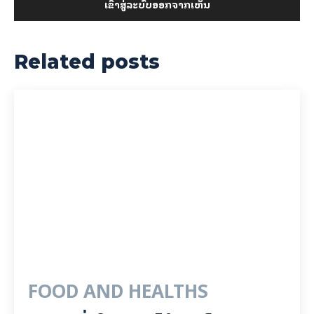
ເຂົ້າ​ສູ່​ລະ​ບົບ​ອອກ​ຈາກ​ເຫັນ
Related posts
FOOD AND HEALTHS