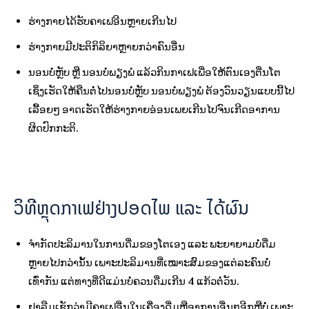
ຮ່າງກາຍໄດ້ຮັບຄາເຟອີນຫຼາຍເກີນໄປ
ຮ່າງກາຍມີປະຕິກິລິຍາຫຼາຍກວ່າຄົນອື່ນ
ນອນບໍ່ຫຼັບ ຫຼື ນອນບໍ່ພຽງພໍ ແລ້ວກິນກາເຟເພື່ອໃຫ້ຕົນເອງຕື່ນໂຕ
ເຊິ່ງເຮັດໃຫ້ຄືນຕໍ່ໄປນອນບໍ່ຫຼັບ ນອນບໍ່ພຽງພໍ ຕ້ອງວົນວຽນແບບນີ້ໄປ
ເລື້ອຍໆ ອາດເຮັດໃຫ້ຮ່າງກາຍອ່ອນເພຍເກີນໄປຈົນເກີດອາການ
ຜິດປົກກະຕິ.
ວິທີຫຼຸດກາເຟຢ່າງປອດໄພ ແລະ ໄດ້ຜົນ
ຈຳກັດປະລິມານໃນການດື່ມຂອງໂຕເອງ ແລະ ພະຍາຍາມບໍ່ດື່ມ
ຫຼາຍໄປກວ່ານັ້ນ ເພາະປະລິມານທີ່ເໝາະສົມຂອງແຕ່ລະຄົນບໍ່
ເທົ່າກັນ ແຕ່ທາງທີ່ດີແມ່ນບໍ່ຄວນດື່ມເກີນ 4 ແກ້ວຕໍ່ວັນ.
ຢາລືມເຊັກວ່າມີຄາເຟອື່ນໃນເຄື່ອງດື່ມຫຼືອາການອື່ນໆອີກຫຼືບໍ່ ເພາະ