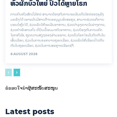
ຫົວຜັກບົ່ວໃຫຍ່ ປົວໄດ້ຫຼາຍໂຣກ
ການກິນຫົວຜັກບົ່ວໃຫຍ່ ສາມາດປ້ອງກັນການຈະເລີນເຕີບໃຫຍ່ຂອງຈຸລັງ
ມະເຮັງໄດ້ ເພາະມັນມີສານຕ້ານອະນຸມູນອິດສະຫຼະ, ສາມາດຊ່ວຍແກ້ການ
ນອນບໍ່ຫຼັບໄດ້, ຊ່ວຍເຮັດໃຫ້ຈະເລີນອາຫານ, ຊ່ວຍບຳລຸງທາດໃນຮ່າງກາຍ,​
ຊ່ວຍກຳຈັດສານກົ່ວ ທີ່ປົນເປື້ອນມາກັບອາຫານ, ຊ່ວຍປ້ອງກັນການເກີດ
ໂຣກຫົວໃຈ,​ ຫຼຸດຄວາມສ່ຽງຂອງອຳມະພາດ, ຊ່ວຍປົວໂຣກໄຂມັນຕີບຕັນໃນ
ເສັ້ນເລືອດ, ຊ່ວຍໃນການຂະຫຍາຍຫຼອດເລືອດ, ຊ່ວຍເຮັດໃຫ້ເລືອດບໍ່ໄປຕີບ
ຕັນໃນຫຼອດເລືອດ, ຊ່ວຍໃນການສະຫຼາຍເລືອດຊຳ້.
6 AUGUST 2026
ຂໍຂອບໃຈນຳຜູ້ສະໜັບສະໜູນ
Latest posts