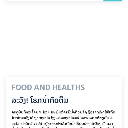
FOOD AND HEALTHS
ລະວັງ! ໂຣກນ້ຳກັດຕີນ
ລະດູຝົນກ້າວເຂົ້າມາແລ້ວ ແລະ ມັນກໍຈະມີນ້ຳຖ້ວມຂັງ ຊຶ່ງອາດເຮັດໃຫ້ເກີດ
ໂຣກຜິວໜັງໄດ້ຫຼາຍຊະນິດ ຊຶ່ງແຕ່ລະຊະນິດຈະມີຄວາມແຕກຕ່າງກັນໄປ.
ຊະນິດທຳອິດທີ່ຈະເກີດ ຫຼັງການສຳຜັດກັບນ້ຳເປື້ອນຢ່າງຕໍ່ເນື່ອງ ຄື: ໂຣກ