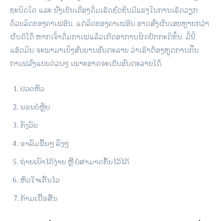
ຊະນິດໃດ ແລະ ຍັງເປັນເຄື່ອງດື່ມເຮັດຊົດຊື່ນມີແຮງໃນການເຮັດວຽກ
ດ້ວຍລິດຂອງຄາເຟອີນ. ແຕ່ລິດຂອງຄາເຟອີນ ອາດສົ່ງຜົນເສຍຫຼາຍກວ່າ
ຜົນດີໄດ້ ຫາກເຈົ້າດື່ມກາເຟແລ້ວເກີດອາການຜິດປົກກະຕິຂຶ້ນ. ມື້ນີ້
ແອັດມິນ ຈະພາມາເບິ່ງສັນຍານອັນຕະລາຍ ວ່າເຮົາຕ້ອງຫຼຸດການກິີນ
ກາເຟລົງແບບດ່ວນໆ ເພາະອາດຈະເປັນອັນຕະລາຍໄດ້.
ປວດຫົວ
ນອນບໍ່ຫຼັບ
ກັງວົນ
ອາລົມຂຶ້ນໆ ລົງໆ
ຖ່າຍເບົາໄດ້ງ່າຍ ຫຼື ບໍ່ສາມາດກັ້ນໄວ້ໄດ້
ຫົວໃຈເຕັ້ນໄວ
ກ້າມເນື້ອສັ່ນ