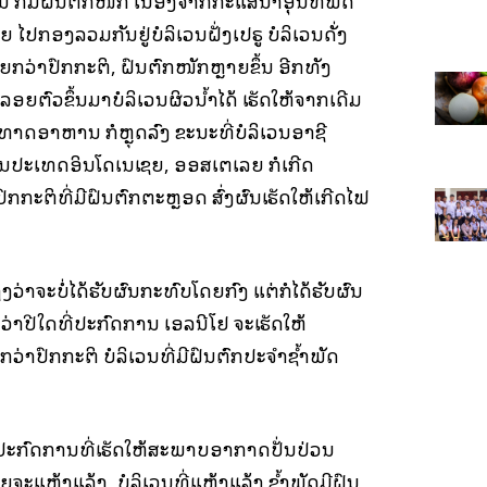
 ກໍມີຝົນຕົກໜັກ ເນື່ອງຈາກກະແສນ້ຳອຸ່ນທີ່ພັດ
ໄປກອງລວມກັນຢູ່ບໍລິເວນຝັ່ງເປຣູ ບໍລິເວນດັ່ງ
ຼາຍກວ່າປົກກະຕິ, ຝົນຕົກໜັກຫຼາຍຂຶ້ນ ອີກທັງ
ອຍຕົວຂຶ້ນມາບໍລິເວນຜິວນ້ຳໄດ້ ເຮັດໃຫ້ຈາກເດີມ
ຍທາດອາຫານ ກໍຫຼຸດລົງ ຂະນະທີ່ບໍລິເວນອາຊີ
ເວນປະເທດອິນໂດເນເຊຍ, ອອສເຕເລຍ ກໍເກີດ
ກກະຕິທີ່ມີຝົນຕົກຕະຫຼອດ ສົ່ງຜົນເຮັດໃຫ້ເກີດໄຟ
່າຈະບໍ່ໄດ້ຮັບຜົນກະທົບໂດຍກົງ ແຕ່ກໍໄດ້ຮັບຜົນ
າປີໃດທີ່ປະກົດການ ເອລນີໂຢ້ ຈະເຮັດໃຫ້
່າປົກກະຕິ ບໍລິເວນທີ່ມີຝົນຕົກປະຈຳຊ້ຳພັດ
ັນປະກົດການທີ່ເຮັດໃຫ້ສະພາບອາກາດປັ່ນປ່ວນ
າຍຈະແຫ້ງແລ້ງ, ບໍລິເວນທີ່ແຫ້ງແລ້ງ ຊ້ຳພັດມີຝົນ