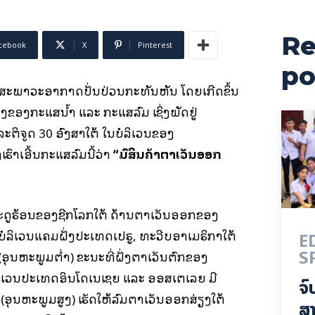
Re
cebook
X
Pinterest
po
 ສະພາວະອາກາດປັ່ນປ່ວນກະທັນຫັນ ໂດຍເກີດຂຶ້ນ
ອງກະແສນ້ຳ ແລະ ກະແສລົມ ເຊິ່ງພັດຢູ່
ລະຕິຈູດ 30 ອົງສາໃຕ້ ໃນບໍລິເວນຂອງ
ຮົາເອີ້ນກະແສລົມນີ້ວ່າ
“ລົມສິນຄ້າຕາເວັນອອກ
ະດູຮ້ອນຂອງຊີກໂລກໃຕ້ ດ້ານຕາເວັນອອກຂອງ
ບໍລິເວນແຄມຝັ່ງປະເທດເປຣູ, ທະວີບອາເມຣິກາໃຕ້
E
S
ອຸນຫະພູມຕ່ຳ) ຂະນະທີ່ຝັ່ງຕາເວັນຕົກຂອງ
ິເວນປະເທດອິນໂດເນເຊຍ ແລະ ອອສເຕເລຍ ມີ
ຈົ
ອຸນຫະພູມສູງ) ເຮັດໃຫ້ລົມຕາເວັນອອກສ່ຽງໃຕ້
ສາ