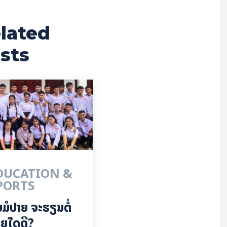
lated
sts
DUCATION &
PORTS
ບມໍປາຍ ຈະຮຽນຕໍ່
ຍໃດດີ?