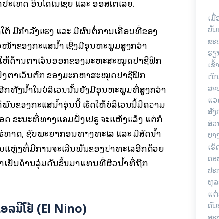
ປະເທດ ອິນໂດເນເຊຍ ແລະ ອອສເຕເລຍ.
ເມື
ບັນ
ຕ້ ມີກຳລັງແຮງ ແລະ ມີຜົນຕໍ່ການເຄື່ອນທີ່ຂອງ
ຂະບ
ໜ້າຂອງກະແສນ້ຳ ເຊິ່ງມີອຸນຫະພູມສູງກວ່າ
ຮຽນ
ຮັດໃຫ້ດ້ານຕາເວັນອອກຂອງມະຫະສະໝຸດປາຊີຟິກ
ເຂົ
ບຝັ່ງຕາເວັນຕົກ ຂອງມະກຫາສະໝຸດປາຊີຟິກ
ຕົກ
ສະ
ີກທັງນ້ຳໃນບໍລິເວນນັ້ນຍັງມີອຸນຫະພູມທີ່ສູງກວ່າ
ແວດ
ທິພົນຂອງກະແສນ້ຳອຸ່ນນີ້ ເຮັດໃຫ້ບໍລິເວນນີ້ມີຄວາມ
ສັງ
ຫຼອດ ຂະນະທີ່ທາງແຄມຝັ່ງເປຣູ ຈະແຫ້ງແລ້ງ ແຕ່ກໍ
ສ່ວ
ແຮ່ທາດ, ຊັບພະຍາກອນທາງທະເລ ແລະ ມີສັດນ້ຳ
ບາງ
ເຮັ
ປັນແຫຼ່ງທີ່ມີການຈະເລີນພັນຂອງປາທະເລອີກດ້ວຍ
ຄອບ
ເຢັນດ້ານລຸ່ມດັນຂຶ້ນມາແທນທີ່ຜິວນ້ຳທີ່ຖືກ
ປະ
ທຸລ
ແຕ່
ອລນີໂຢ້ (
El Nino
)
ຄົນ
ສະ