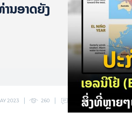
ໆທ່ານອາດຍັງ
AY 2023
260
0