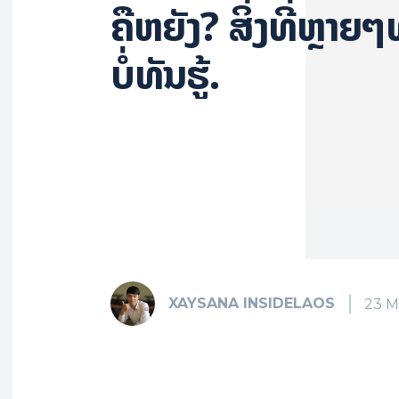
ຄືຫຍັງ? ສິ່ງທີ່ຫຼາຍ
ບໍ່ທັນຮູ້.
XAYSANA INSIDELAOS
23 M