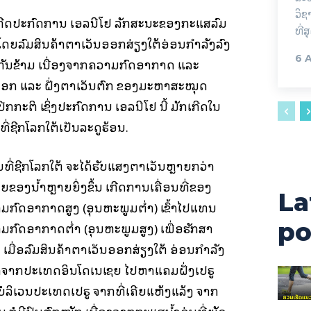
ວິຊ
ເກີດປະກົດການ ເອລນີໂຢ້ ລັກສະນະຂອງກະແສລົມ
ທີ່ສ
ໂດຍລົມສິນຄ້າຕາເວັນອອກສ່ຽງໃຕ້ອ່ອນກຳລັງລົງ
6 
ກັນຂ້າມ ເນື່ອງຈາກຄວາມກົດອາກາດ ແລະ
ນອອກ ແລະ ຝັ່ງຕາເວັນຕົກ ຂອງມະຫາສະໝຸດ
ກະຕິ ເຊິ່ງປະກົດການ ເອລນີໂຢ້ ນີ້ ມັກເກີດໃນ
ງທີ່ຊີກໂລກໃຕ້ເປັນລະດູຮ້ອນ.
ນທີ່ຊີກໂລກໃຕ້ ຈະໄດ້ຮັບແສງຕາເວັນຫຼາຍກວ່າ
ຍຂອງນ້ຳຫຼາຍຍິ່ງຂຶ້ນ ເກີດການເຄື່ອນທີ່ຂອງ
La
າມກົດອາກາດສູງ (ອຸນຫະພູມຕ່ຳ) ເຂົ້າໄປແທນ
po
ມກົດອາກາດຕ່ຳ (ອຸນຫະພູມສູງ) ເພື່ອຮັກສາ
ມື່ອລົມສິນຄ້າຕາເວັນອອກສ່ຽງໃຕ້ ອ່ອນກຳລັງ
ພັດຈາກປະເທດອິນໂດເນເຊຍ ໄປຫາແຄມຝັ່ງເປຣູ
ໍລິເວນປະເທດເປຣູ ຈາກທີ່ເຄີຍແຫ້ງແລ້ງ ຈາກ