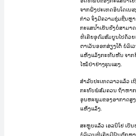
ອິດທິພົນຂອງກະແສນ້ຳເຢັນ
ຈາກຝັ່ງປະເທດອິນໂດເນເຊຍ 
ກ່າວ ຈຶ່ງມີຄວາມຊຸ່ມຊື່ນຫ
ກະແສນ້ຳເຢັນຍັງບໍ່ສາມາດລ
ທີ່ເຄີຍອຸດົມສົມບູນໄປດ້ວ
ຕາເວັນອອກສ່ຽງໃຕ້ ບໍລິ
ແຫ້ງແລ້ງກະທັນຫັນ ຈາກປົ
ໄໝ້ປ່າຢ່າງຮຸນແຮງ.
ສຳລັບປະເທດລາວແລ້ວ ເຖິງວ
ກະທົບພໍສົມຄວນ ຖ້າຫາກວ່
ອຸນຫະພູມຂອງອາກາດສູງກວ
ແຫ້ງແລ້ງ.
ສະຫຼຸບແລ້ວ ເອລນີໂຢ້ ເປ
ບໍລິເວນທີ່ເຄີຍມີຝົນຕົກຫຼ