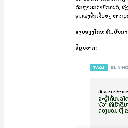
ຕົກຫຼາຍກວ່າປົກກະຕິ, ເຊິ
ຮຸນແຮງຂຶ້ນເລື້ອຍໆ ຫາກອ
ຮຽບຮຽງໂດຍ: ທີມບັນນາທ
ຂໍ້ມູນຈາກ:
EL NIN
TAGS
ບົດ​ຄວາມ​ທີ່​ຜ່ານ​ມ
ຈະຮູ້ໄດ້ແນວໃດ
ນົວ” ທີ່ເຮົາຊື້ມ
ຂອງປອມ ຫຼື 