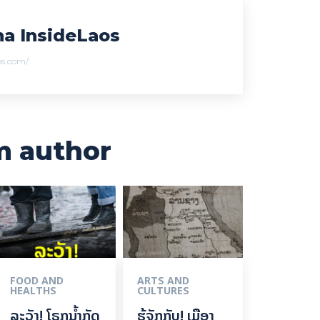
a InsideLaos
aos.com/
m author
FOOD AND
ARTS AND
HEALTHS
CULTURES
ລະວັງ! ໂຣກນ້ຳກັດ
ຮູ້ຈັກກັບ! ເມືອງ