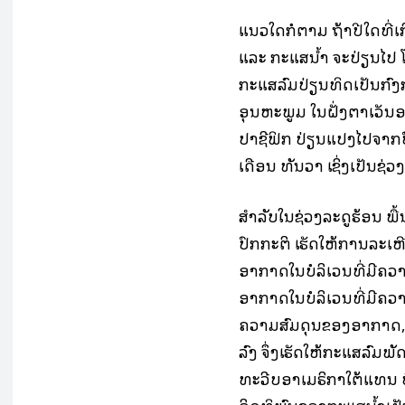
ແນວໃດກໍຕາມ ຖ້າປີໃດທີ່
ແລະ ກະແສນ້ຳ ຈະປ່ຽນໄປ 
ກະແສລົມປ່ຽນທິດເປັນກົງ
ອຸນຫະພູມ ໃນຝັ່ງຕາເວັ
ປາຊີຟິກ ປ່ຽນແປງໄປຈາກປົກ
ເດືອນ ທັນວາ ເຊິ່ງເປັນຊ່ວ
ສຳລັບໃນຊ່ວງລະດູຮ້ອນ ພື້
ປົກກະຕິ ເຮັດໃຫ້ການລະເຫີ
ອາກາດໃນບໍລິເວນທີ່ມີຄວ
ອາກາດໃນບໍລິເວນທີ່ມີຄວາ
ຄວາມສົມດຸນຂອງອາກາດ, ເ
ລົງ ຈຶ່ງເຮັດໃຫ້ກະແສລົມ
ທະວີບອາເມຣິກາໃຕ້ແທນ ບ