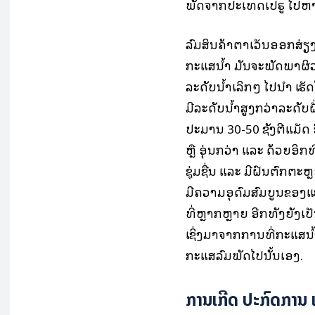
ພັດຈາກປະເທດເປຣູ ໄປຫາ
ລົມສິນຄ້າຕາເວັນອອກສ່ຽງໃ
ກະແສນ້ຳ ມັນຈະພັດພາຜິວ
ລະດັບນ້ຳເລິກໆ ໄປນຳ ເ
ມີລະດັບນ້ຳສູງກວ່າລະດັ
ປະມານ 30-50 ຊັງຕີແມັດ ອ
ຫຼື ອຸ່ນກວ່າ ແລະ ດ້ວຍອິກ
ຊຸ່ມຊື່ນ ແລະ ມີຝົນຕົກຕະ
ມີຄວາມອຸດົມສົມບູນຂອງ
ທີ່ຫຼາກຫຼາຍ ອີກທັງຍັງເ
ເຊິ່ງມາຈາກການທີ່ກະແສນ້ຳ
ກະແສລົມພັດໄປນັ້ນເອງ.
ການເກີດ ປະກົດການ ເ