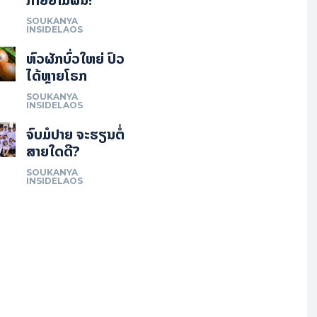
SOUKANYA
INSIDELAOS
ຫົວຜັກບົ່ວໃຫຍ່ ປົວ
ໄດ້ຫຼາຍໂຣກ
SOUKANYA
INSIDELAOS
ຈົບມໍປາຍ ຈະຮຽນຕໍ່
ສາຍໃດດີ?
SOUKANYA
INSIDELAOS