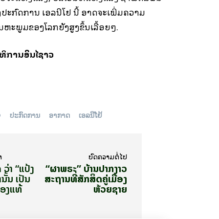
່ງປະກົດການ ເອລນີໂຢ້ ນີ້ ອາດຈະເພີ່ມຄວາມ
ຸນຫະພູມຂອງໂລກຍັງສູງຂຶ້ນເລື້ອຍໆ.
ິການອິນໄຊລາວ
O
ປະກົດການ
ອາກາດ
ເອລນີໂຢ້
າ
ບົດ​ຄວາມ​ຕໍ່​ໄປ
 ວ່າ “ແປ້ງ
“ຜາພຣະ” ບ້ານປາກງາວ
ານັ້ນ ເປັນ
ສະຖານທີ່ສັກສິດຄູ່ເມືອງ
ຂອງແທ້
ຫ້ວຍຊາຍ