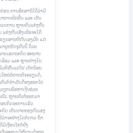
່ອກ່ອນ ການສຶກສາຖືໄດ້ວ່າມີ
ຍາກາດຄຶກຄື້ນ ແລະ ເປັນ
ວນການ ຫຼາຍຄົນແຂ່ງກັນ
 ແຂ່ງກັນເສັງເພື່ອຈະໄດ້
້າຮຽນສາຍທີ່ຕົນເອງມັກ ແຕ່
ມາຍຸກປັດຈຸບັນນີ້ ດ້ວຍ
ພາບເສດຖະກິດ ສະພາບ
ລ້ອມ ແລະ ຫຼາຍຢ່າງໃນ
ຄົມທີ່ຜັນແປໄປ ເດັກນ້ອຍ
ນໃຫຍ່ບໍ່ຢາກທີ່ຈະຮຽນຕໍ່,
ຄົນກໍຈຳເປັນຕ້ອງອອກໄປ
ດວຽກເພື່ອຫາເງິນຊ່ວຍ
ຄົວ, ຫຼາຍຄົນກໍອອກມາ
ກອບກິດຈະການເຮັດ
ະກິດ ເປັນນາຍຂອງຕົນເອງ
ບໍ່ວ່າຈະຢ່າງໃດກໍຕາມ ຖ້າ
ທີ່ມີເງືອນໄຂກໍຍັງ
ໜັບສະໜູນໃຫ້ຮຽນຕໍ່ສາຍ