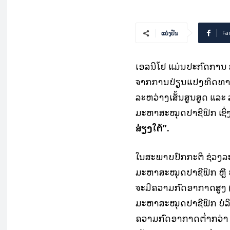
Fa
ແບ່ງປັນ
ເອລນີໂຢ້ ແມ່ນປະກົດການ
ຈາກການປ່ຽນແປງທິດທາງຂ
ລະຫວ່າງເສັ້ນສູນສູດ ແລະ 
ມະຫາສະໝຸດປາຊີຟິກ ເຊິ່ງເ
ສ່ຽງໃຕ້”.
ໃນສະພາບປົກກະຕິ ຊ່ວງລ
ມະຫາສະໝຸດປາຊີຟິກ ຫຼື 
ຈະມີຄວາມກົດອາກາດສູງ (
ມະຫາສະໝຸດປາຊີຟິກ ບໍລ
ຄວາມກົດອາກາດຕ່ຳກວ່າ (