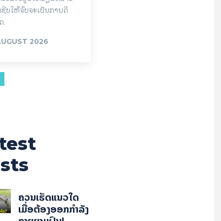
າຊີບໃຫ້ຈົບຈະເປັນການດີ
ຸດ.
AUGUST 2026
test
sts
ຄວນເຮັດແນວໃດ
ເມື່ອຕ້ອງອອກກຳລັງ
ກາຍຍາມຝົນ!