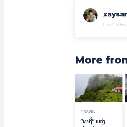
xaysan
http://insidel
More fro
TRAVEL
“ຜາຖີ່” ແຫຼ່ງ