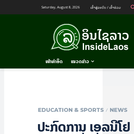
ເຂົ້າ​ສູ່​ລະ​ບົບ / ເຂົ້າ​ຮ່ວມ
Saturday, August 8, 2026
ໜ້າທຳອິດ
ໝວດຂ່າວ
EDUCATION & SPORTS
NEWS
ປະກົດການ ເອລນີໂຢ້