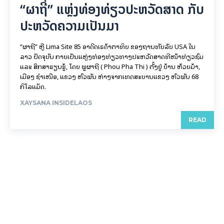
“ຜາຖີ່” ແຫຼ່ງທ່ອງທ່ຽວປະຫວັດສາດ ກັບ
ປະຫວັດຄວາມເປັນມາ
“ຜາຖີ່” ຫຼື Lima Site 85 ອາດີດເຣດ້າຕາທິບ ຂອງຖານທັບລັບ USA ໃນ
ລາວ ປັດຈຸບັນ ກາຍເປັນແຫຼ່ງທ່ອງທ່ຽວທາງປະຫວັດສາດທີ່ໜ້າທ່ຽວຊົມ
ແລະ ສຶກສາຮຽນຮູ້, ໂດຍ ພູຜາຖີ່ ( Phou Pha Thi ) ຕັ້ງຢູ່ ບ້ານ ຫ້ວຍມ້າ,
ເມືອງ ຊໍາເໜືອ, ແຂວງ ຫົວພັນ ຫ່າງຈາກເທດສະບານແຂວງ ຫົວພັນ 68
ກິ​ໂລ​ແມັດ.
XAYSANA INSIDELAOS
READ