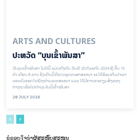
ARTS AND CULTURES
ປະຫວັດ “ບຸນເຂົ້າພັນສາ”
ວັນບຸນເຂົ້າພັນສາ ໃນປີນີ້ ແມ່ນກົງກັບ ວັນທີ 20 ກໍລະກົດ 2024 ຫຼື ຂຶ້ນ 15
ຄໍ່າ ເດືອນ 8 ລາວ ຊຶ່ງເປັນມື້ທີ່ຊາວພຸດທະສາສະໜາ ຈະໄດ້ພ້ອມກັນນຳພາ
ຄອບຄົວອອກໄປຟັງທຳມະເທສະໜາ ແລະ ໄດ້ມີການກະກຽມສິ່ງຂອງ
ຕ່າງໆ ເພື່ອໄປທຳບຸນໃນມື້ເຂົ້າພັນສາ
28 JULY 2026
ຂໍຂອບໃຈນຳຜູ້ສະໜັບສະໜູນ