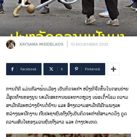
XAYSANA INSIDELAOS
10 NOVEMBER 2023
Facebook
X
Pinterest
ການຕີຄີ ແມ່ນກີລາພື້ນເມືອງ ເປັນກິດຈະກຳ ໜຶ່ງທີ່ຈັດຂຶ້ນໃນຕອນບ່າຍ
ມື້ສຸດທ້າຍຂອງບຸນ ນະມັດສະການພຣະທາດຫຼວງ ເພື່ອເຕົ້າໂຮມ ຄວາມ
ສາມັກຄີລະຫວ່າງບ້ານຕໍ່ບ້ານ ແລະ ສ້າງຄວາມສາມັກຄີຮັກແພງລະ
ຫວ່າງພະນັກງານ ກັບປະຊາຊົນທັງຍັງເປັນກິດຈະກຳທີ່ສາມາດດຶງ ດູດ
ຄວາມສົນໃຈຂອງມວນຊົນທັງລາວ ແລະ ຕ່າງປະເທດ.