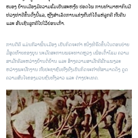
ໜອງ ບ້ານເມືອງມີຄວາມຮົ່ມເຢັນສະຫງົບ ປອດໄພ ການທຳມາຫາກິນມີ
ທ່ວງທ່າດີຂຶ້ນດັ່ງ​ນີ້ແລ, ຫຼັງສຳເລັດການແຂ່ງຂັນກໍໄດ້ແຫ່ລູກຄີ ກັບຄືນ
ແລະ ອັນເຊີນລູກຄີໄປໄວ້ບ່ອນເກົ່າ.
ການຕີຄີ ແມ່ນກີລາພື້ນເມືອງ ເປັນກິດຈະກຳ ໜຶ່ງທີ່ຈັດຂຶ້ນໃນຕອນບ່າຍ
ມື້ສຸດທ້າຍຂອງບຸນ ນະມັດສະການພຣະທາດຫຼວງ ເພື່ອເຕົ້າໂຮມ ຄວາມ
ສາມັກຄີລະຫວ່າງບ້ານຕໍ່ບ້ານ ແລະ ສ້າງຄວາມສາມັກຄີຮັກແພງລະ
ຫວ່າງພະນັກງານ ກັບປະຊາຊົນທັງຍັງເປັນກິດຈະກຳທີ່ສາມາດດຶງ ດູດ
ຄວາມສົນໃຈຂອງມວນຊົນທັງລາວ ແລະ ຕ່າງປະເທດ.