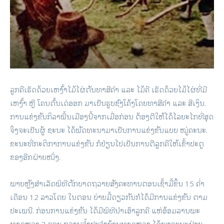
ລູກຄີເຮັດດ້ວຍເຫງົ້າໄມ້ໄຜ່ຕັນທາສີຄຳ ແລະ ໄມ້ຄີ ເຮັດດ້ວຍໄມ້ໄຜ່ທີ່ມີ
ເຫງົ້າ ຫຼື ໂຄນຕົ້ນເດ່ອອກ ມາເປັນຮູບຊົງໂຄ້ງໂດຍທາສີຄຳ ແລະ ສີເງິນ.
ການແຂ່ງຂັນກິລາພື້ນເມືອງນີ້ຈາກເມື່ອກ່ອນ ຕ້ອງຕີໃຫ້ໄດ້ໄລຍະໄກທີ່ສຸດ
ຈຶ່ງຈະເປັນຜູ້ ຊະນະ ໄດ້ພັດທະນາມາເປັນການແຂ່ງຂັນແບບ ໝູ່ຄະນະ.
ຂະນະທີ່ກະຕິກາການແຂ່ງຂັນ ກໍປ່ຽນໄປເປັນການຕີລູກຄີໃຫ້ເຂົ້າປະຕູ
ຂອງອີກຝ່າຍໜຶ່ງ.
ພາຍຫຼັງສຳເລັດພິທີຕັກບາດຖວາຍສັງຄະທານຕອນເຊົ້າມື້ຂຶ້ນ 15 ຄໍ່າ
ເດືອນ 12 ລາວໂດຍ ໃນຕອນ ບ່າຍມື້ດຽວກັນກໍໄດ້ມີການແຂ່ງຂັນ ຕາມ
ປະເພນີ. ກ່ອນການແຂ່ງຂັນ ໄດ້ມີພິທີນຳເອົາລູກຄີ ແຫ່ອ້ອມລານພະ
ທາດຫຼວງ 3 ຮອບ ກວານຈໍ້າປະຈຳບ້ານທາດຫຼວງ ໄດ້ພາຄະນະຝ່າຍ