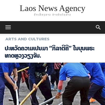
Laos News Agency
ມັກເລື່ອງລາວ ອ່ານອິນໄຊລາວ
ARTS AND CULTURES
ປະຫວັດຄວາມເປັນມາ “ກິລາຕີຄີ” ໃນບຸນພຣະ
ທາດຫຼວງວຽງຈັນ.