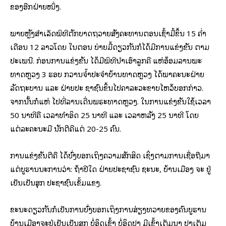
ຂອງອີກຝ່າຍໜຶ່ງ.
ພາຍຫຼັງສຳເລັດພິທີຕັກບາດຖວາຍສັງຄະທານຕອນເຊົ້າມື້ຂຶ້ນ 15 ຄໍ່າ
ເດືອນ 12 ລາວໂດຍ ໃນຕອນ ບ່າຍມື້ດຽວກັນກໍໄດ້ມີການແຂ່ງຂັນ ຕາມ
ປະເພນີ. ກ່ອນການແຂ່ງຂັນ ໄດ້ມີພິທີນຳເອົາລູກຄີ ແຫ່ອ້ອມລານພະ
ທາດຫຼວງ 3 ຮອບ ກວານຈໍ້າປະຈຳບ້ານທາດຫຼວງ ໄດ້ພາຄະນະຝ່າຍ
ລັດຖະບານ ແລະ ຝ່າຍປະ ຊາຊົນຂຶ້ນໄປຄາລະວະຂາບໄຫວ້ບອກກ່າວ.
ຈາກນັ້ນກໍແຫ່ ໄປທີ່ລານເດີ່ນພຣະທາດຫຼວງ. ໃນການແຂ່ງຂັນໃຊ້ເວລາ
50 ນາທີຄື ເວລາທຳອິດ 25 ນາທີ ແລະ ເວລາຫລັງ 25 ນາທີ ໂດຍ
ແຕ່ລະຄະນະມີ ນັກຕີຄີແຕ່ 20-25 ຄົນ.
ການແຂ່ງຂັນຕີຄື ໄດ້ບົ່ງບອກເຖິງຄວາມສັກສິດ ເຊິ່ງຕາມການເຊື່ອຖືມາ
ແຕ່ບູຮານນະການວ່າ: ຖ້າປີໃດ ຝ່າຍປະຊາຊົນ ຊະນະ, ບ້ານເມືອງ ຈະ ຢູ່
ເຢັນເປັນສຸກ ປະຊາຊົນເຂັ້ມແຂງ.
ຂະນະດຽວກັນກໍເປັນການບົ່ງບອກເຖິງການສ່ຽງທວາຍຂອງຄົນບູຮານ
ບ້ານເມືອງຈະຢູ່ເຢັນເປັນສຸກ ບໍ່ອຶດເຂົ້າ ບໍ່ອຶດປາ ມີເຂົ້າເຕັມນາ ປາເຕັມ