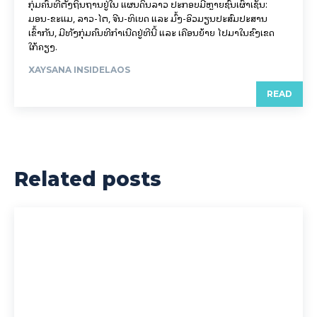
ກຸ່ມຄົນທີ່ຕັ້ງຖິ່ນຖານຢູ່ໃນ ແຜນດິນລາວ ປະກອບມີຫຼາຍຊົນເຜົ່າເຊັ່ນ:
ມອນ-ຂະແມ, ລາວ-ໄຕ, ຈີນ-ທິເບດ ແລະ ມົ້ງ-ອິວມຽນປະສົມປະສານ
ເຂົ້າກັນ, ມີທັງກຸ່ມຄົນທີ່ກຳເນີດຢູ່ທີ່ນີ້ ແລະ ເຄື່ອນຍ້າຍ ໄປມາໃນຂົງເຂດ
ໃກ້ຄຽງ.
XAYSANA INSIDELAOS
READ
Related posts