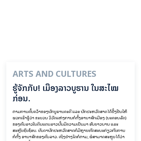
ARTS AND CULTURES
ຮູ້ຈັກກັບ! ເມືອງລາວບູຮານ ໃນສະໄໝ
ກ່ອນ.
ຕາມການຄົ້ນຄວ້າຂອງນັກບູຮານຄະດີ ແລະ ນັກປະຫວັດສາດໄດ້ຢັ້ງຢືນໃຫ້
ພວກເຮົາຮູ້ວ່າ ຂະບວນ ວິວັດແຫ່ງການກໍ່ຕັ້ງອານາຈັກເມືອງ (ນະຄອນລັດ)
ຂອງຄົນລາວໃນດິນແດນລາວນັ້ນມີຄວາມເປັນມາ ອັນຍາວນານ ແລະ
ສະຫຼັບຊັບຊ້ອນ. ບັນດານັກປະຫວັດສາດກໍມີຫຼາຍທັດສະນະກ່ຽວກັບການ
ກໍ່ຕັ້ງ ອານາຈັກຂອງຄົນລາວ. ເຖິງຢ່າງໃດກໍຕາມ, ພໍສາມາດສະຫຼຸບໄດ້ວ່າ