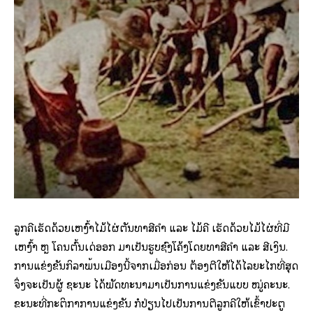
ລູກຄີເຮັດດ້ວຍເຫງົ້າໄມ້ໄຜ່ຕັນທາສີຄຳ ແລະ ໄມ້ຄີ ເຮັດດ້ວຍໄມ້ໄຜ່ທີ່ມີ
ເຫງົ້າ ຫຼື ໂຄນຕົ້ນເດ່ອອກ ມາເປັນຮູບຊົງໂຄ້ງໂດຍທາສີຄຳ ແລະ ສີເງິນ.
ການແຂ່ງຂັນກິລາພື້ນເມືອງນີ້ຈາກເມື່ອກ່ອນ ຕ້ອງຕີໃຫ້ໄດ້ໄລຍະໄກທີ່ສຸດ
ຈຶ່ງຈະເປັນຜູ້ ຊະນະ ໄດ້ພັດທະນາມາເປັນການແຂ່ງຂັນແບບ ໝູ່ຄະນະ.
ຂະນະທີ່ກະຕິກາການແຂ່ງຂັນ ກໍປ່ຽນໄປເປັນການຕີລູກຄີໃຫ້ເຂົ້າປະຕູ