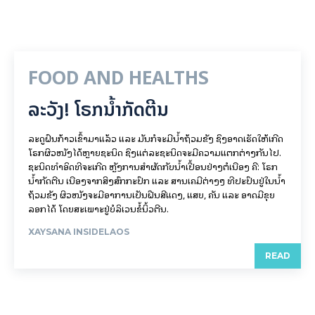
FOOD AND HEALTHS
ລະວັງ! ໂຣກນ້ຳກັດຕີນ
ລະດູຝົນກ້າວເຂົ້າມາແລ້ວ ແລະ ມັນກໍຈະມີນ້ຳຖ້ວມຂັງ ຊຶ່ງອາດເຮັດໃຫ້ເກີດ
ໂຣກຜິວໜັງໄດ້ຫຼາຍຊະນິດ ຊຶ່ງແຕ່ລະຊະນິດຈະມີຄວາມແຕກຕ່າງກັນໄປ.
ຊະນິດທຳອິດທີ່ຈະເກີດ ຫຼັງການສຳຜັດກັບນ້ຳເປື້ອນຢ່າງຕໍ່ເນື່ອງ ຄື: ໂຣກ
ນ້ຳກັດຕີນ ເນື່ອງຈາກສິ່ງສົກກະປົກ ແລະ ສານເຄມີຕ່າງໆ ທີ່ປະປົນຢູ່ໃນນ້ຳ
ຖ້ວມຂັງ ຜິວໜັງຈະມີອາການເປັນຝື່ນສີແດງ, ແສບ, ຄັນ ແລະ ອາດມີຂຸຍ
ລອກໄດ້ ໂດຍສະເພາະຢູ່ບໍລິເວນຂໍ້ນິ້ວຕີນ.
XAYSANA INSIDELAOS
READ