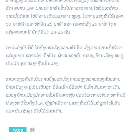
ລັດຖະບານ ແລະ ຝ່າຍປະ ຊາຊົນຂຶ້ນໄປຄາລະວະຂາບໄຫວ້ບອກກ່າວ.
ຈາກນັ້ນກໍແຫ່ ໄປທີ່ລານເດີ່ນພຣະທາດຫຼວງ. ໃນການແຂ່ງຂັນໃຊ້ເວລາ
50 ນາທີຄື ເວລາທຳອິດ 25 ນາທີ ແລະ ເວລາຫລັງ 25 ນາທີ ໂດຍ
ແຕ່ລະຄະນະມີ ນັກຕີຄີແຕ່ 20-25 ຄົນ.
ການແຂ່ງຂັນຕີຄື ໄດ້ບົ່ງບອກເຖິງຄວາມສັກສິດ ເຊິ່ງຕາມການເຊື່ອຖືມາ
ແຕ່ບູຮານນະການວ່າ: ຖ້າປີໃດ ຝ່າຍປະຊາຊົນ ຊະນະ, ບ້ານເມືອງ ຈະ ຢູ່
ເຢັນເປັນສຸກ ປະຊາຊົນເຂັ້ມແຂງ.
ຂະນະດຽວກັນກໍເປັນການບົ່ງບອກເຖິງການສ່ຽງທວາຍຂອງຄົນບູຮານ
ບ້ານເມືອງຈະຢູ່ເຢັນເປັນສຸກ ບໍ່ອຶດເຂົ້າ ບໍ່ອຶດປາ ມີເຂົ້າເຕັມນາ ປາເຕັມ
ໜອງ ບ້ານເມືອງມີຄວາມຮົ່ມເຢັນສະຫງົບ ປອດໄພ ການທຳມາຫາກິນມີ
ທ່ວງທ່າດີຂຶ້ນດັ່ງ​ນີ້ແລ, ຫຼັງສຳເລັດການແຂ່ງຂັນກໍໄດ້ແຫ່ລູກຄີ ກັບຄືນ
ແລະ ອັນເຊີນລູກຄີໄປໄວ້ບ່ອນເກົ່າ.
TAGS
ຕີຄີ