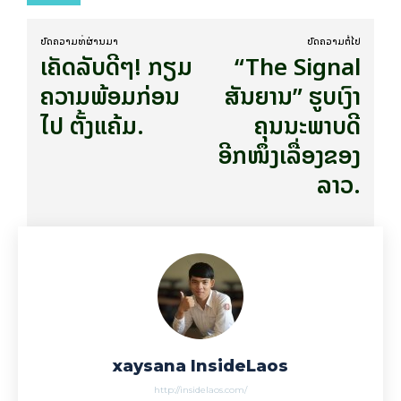
ບົດ​ຄວາມ​ທີ່​ຜ່ານ​ມາ
ບົດ​ຄວາມ​ຕໍ່​ໄປ
ເຄັດລັບດີໆ! ກຽມ
“The Signal
ຄວາມພ້ອມກ່ອນ
ສັນຍານ” ຮູບເງົາ
ໄປ ຕັ້ງແຄ້ມ.
ຄຸນນະພາບດີ
ອີກໜຶ່ງເລື່ອງຂອງ
ລາວ.
xaysana InsideLaos
http://insidelaos.com/