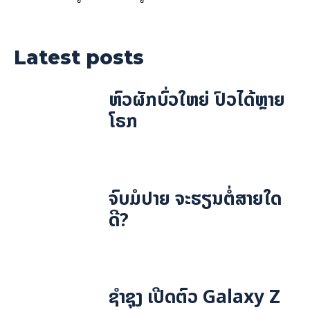
Latest posts
ຫົວຜັກບົ່ວໃຫຍ່ ປົວໄດ້ຫຼາຍ
ໂຣກ
ຈົບມໍປາຍ ຈະຮຽນຕໍ່ສາຍໃດ
ດີ?
ຊຳຊຸງ ເປີດຕົວ Galaxy Z