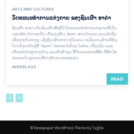
ARTS AND CULTURES
ວັດທະນະທຳການແຕ່ງກາຍ ຂອງຊົນເຜົ່າ ອາຄ່າ
ຊົນເຜົ່າ ອາຄ່າ ເປັນຊົນເຜົ່າໜຶ່ງທີ່ມີ ວັດທະນະທຳການແຕ່ງກາຍທີ່ເປັນ
ເອກະລັກ ບໍ່ວ່າຈະເປັນ ເຄື່ອງນຸ່ງຫົ່ມ, ໝວກ, ສາຍມັດແອວ ລວມໄປເຖິງ
ເຄື່ອງປະດັບຕ່າງໆ, ເຊິ່ງຊົນເຜົ່າອາຄ່າ ຢູ່ໃນລາວ ຈະມີຄວາມຄ້າຍຄືກັນ
ໂດຍມີຈຸດເດັ່ນຢູ່ທີ່ “ໝວກ” ປະກອບໄປດ້ວຍ ໂລຫະ, ເຄື່ອງເງິນ ແລະ
ເຄື່ອງປະດັບຫຼາຍໆຢ່າງ, ລວມທັງຜ້າຄຸມ ທີ່ປັກລວດລາຍສີສັນ ທີ່ສົດໃສ
ປະກອບໃນຮູບແບບທີ່ຕ່າງກັນຕາມແຕ່ລະກຸ່ມ.
INSIDELAOS
READ
© Newspaper WordPress Theme by TagDiv