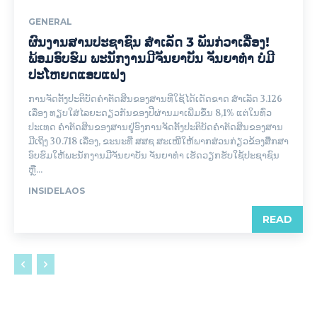
GENERAL
ຜົນງານສານປະຊາຊົນ ສຳເລັດ 3 ພັນກ່ວາເລື່ອງ!
ພ້ອມອົບຮົມ ພະນັກງານມີຈັນຍາບັນ ຈັນຍາທຳ ບໍ່ມີ
ປະໂຫຍດແອບແຝງ
ການຈັດຕັ້ງປະຕິບັດຄຳຕັດສິນຂອງສານທີ່ໃຊ້ໄດ້ເດັດຂາດ ສຳເລັດ 3.126
ເລື່ອງ ທຽບໃສ່ໄລຍະດຽວກັນຂອງປີຜ່ານມາເພີ່ມຂຶ້ນ 8,1% ແຕ່ໃນທົ່ວ
ປະເທດ ຄໍາຕັດສິນຂອງສານຢູ່ອົງການຈັດຕັ້ງປະຕິບັດຄຳຕັດສິນຂອງສານ
ມີເຖິງ 30.718 ເລື່ອງ, ຂະນະທີ່ ສສຊ ສະເໜີໃຫ້ພາກສ່ວນກ່ຽວຂ້ອງສຶຶກສາ
ອົບຮົມໃຫ້ພະນັກງານມີຈັນຍາບັນ ຈັນຍາທຳ ເຮັດວຽກຮັບໃຊ້ປະຊາຊົນ
ຫຼື...
INSIDELAOS
READ