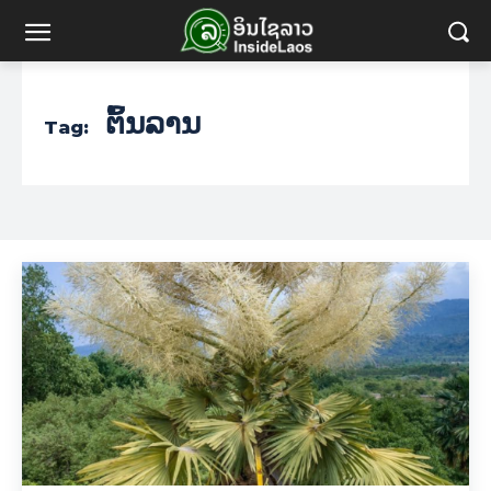
ຕົ້ນລານ
Tag: