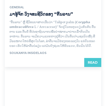
GENERAL
ມາຮູ້ຈັກ ວົງຈອນຊີວິດຂອງ “ຕົ້ນລານ”
“ຕົ້ນລານ” ຫຼື ຊື່ວິທະຍາສາດເອີ້ນວ່າ “Talipot palm (𝘾𝙤𝙧𝙮𝙥𝙝𝙖
𝙪𝙢𝙗𝙧𝙖𝙘𝙪𝙡𝙞𝙛𝙚𝙧𝙖 L / Arecaceae)” ຈັດຢູ່ໃນຕະກຸນດຽວກັນກັບ ຕົ້ນ
ຕານ ແລະ ຕົ້ນຄໍ້ ທີ່ປະຊາຊົນພາກເໜືອນຳໝາກມາບ່າຍເຂົ້າກິນເປັນ
ອາຫານ. ຕົ້ນລານ ຈະມີຄວາມແຕກຕ່າງຢູ່ທີ່ວ່າ ເປັນຕົ້ນປາມຊະນິດໜື່ງ ທີ່
ມີຂະໜາດໃຫຍ່ທີ່ສຸດໃນໂລກ, ລໍາຕົ້ນຈະມີຮ່ອງຮອຍຂອງໃບ ແຕ່ດິນຮອດ
ຍອດ ເຮັດໃຫ້ລໍາຕົ້ນບໍ່ລຽບ ແຕ່ມັນຍັງຊ່ວຍໃຫ້ທົນແດດ, ທົນຝົນໄດ້ດີ.
SOUKANYA INSIDELAOS
READ