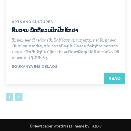
ARTS AND CULTURES
ຕົ້ນລານ ພືດທີ່ຄວນປົກປັກຮັກສາ
ຕົ້ນລານ ອາດເວົ້າໄດ້ວ່າ ເປັນພືດທີ່ວິເສດ ເພາະທຸກສ່ວນຂອງມັນສາມາດ
ໃຊ້ປະໂຫຍດໄດ້ໝົດ, ແຕ່ມາຮອດປັດຈຸບັນ ຕົ້ນລານ ກຳລັງຖືກບຸກລຸກຈາກ
ມະນຸດ. ເມື່ອເປັນດັ່ງນັ້ນ ບໍ່ຮູ້ວ່າ ເຮົາຈະຮັກສາພືດຊະນິດນີ້ໄດ້ແນວໃດ ໃຫ້
ສາມາດນຳໃຊ້ໄດ້ຍືນຍົງ.
SOUKANYA INSIDELAOS
READ
© Newspaper WordPress Theme by TagDiv