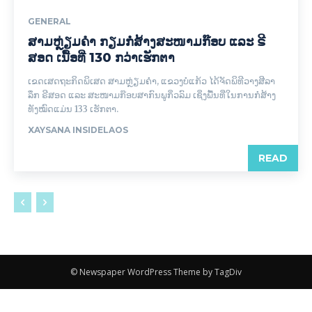
GENERAL
ສາມຫຼ່ຽມຄຳ ກຽມກໍ່ສ້າງສະໜາມກ໊ອບ ແລະ ຣີ
ສອດ ເນື້ອທີ່ 130 ກວ່າເຮັກຕາ
ເຂດເສດຖະກິດພິເສດ ສາມຫຼ່ຽມຄຳ, ແຂວງບໍ່ແກ້ວ ໄດ້ຈັດພິທີວາງສີລາ
ລຶກ ຣີສອດ ແລະ ສະໜາມກ໊ອບສາກົນພູກິ່ວລົມ ເຊິ່ງພື້ນທີ່ໃນການກໍ່ສ້າງ
ທັງໝົດແມ່ນ 133 ເຮັກຕາ.
XAYSANA INSIDELAOS
READ
© Newspaper WordPress Theme by TagDiv