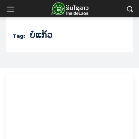
ບໍໍ່ແກ້ວ
Tag: