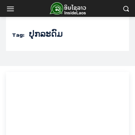
ປຸກລະດົມ
Tag: