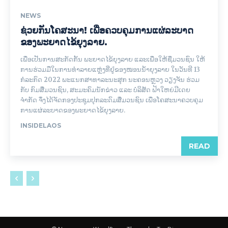
NEWS
ຊ່ວຍກັນໂຄສະນາ! ເພື່ອຄວບຄຸມການແຜ່ລະບາດ
ຂອງພະຍາດໄຂ້ຍຸງລາຍ.
ເພື່ອເປັນການສະກັດກັ້ນ ພະຍາດໄຂ້ຍຸງລາຍ ແລະເພື່ອໃຫ້ຊື່ມວນຊົນ ໃຫ້
ການຮ່ວມມືໃນການທຳລາຍແຫຼ່ງທີ່ຢູ່ຂອງໜອນນ້ຳຍຸງລາຍ ໃນວັນທີ 13
ກໍລະກົດ 2022 ພະແນກສາທາລະນະສຸກ ນະຄອນຫຼວງ ວຽງຈັນ ຮ່ວມ
ກັບ ກົມສື່ມວນຊົນ, ສະມະຄົມນັກຂ່າວ ແລະ ບໍລິສັດ ຟ້າໃຫຍ່ມີເດຍ
ຈຳກັດ ຈຶ່ງໄດ້ຈັດກອງປະຊຸມປຸກລະດົມສື່ມວນຊົນ ເພື່ອໂຄສະນາຄວບຄຸມ
ການແຜ່ລະບາດຂອງພະຍາດໄຂ້ຍຸງລາຍ.
INSIDELAOS
READ