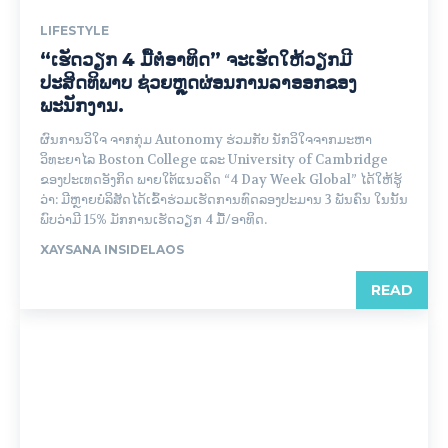
LIFESTYLE
“ເຮັດວຽກ 4 ມື້ຕໍ່ອາທິດ” ຈະເຮັດໃຫ້ວຽກມີ
ປະສິດທິພາບ ຊ່ວຍຫຼຸດຜ່ອນການລາອອກຂອງ
ພະນັກງານ.
ຜົນການວິໃຈ ຈາກກຸ່ມ Autonomy ຮ່ວມກັບ ນັກວິໃຈຈາກມະຫາ
ວິທະຍາໄລ Boston College ແລະ University of Cambridge
ຂອງປະເທດອັງກິດ ພາຍໃຕ້ແນວຄິດ “4 Day Week Global” ໄດ້ໃຫ້ຮູ້
ວ່າ: ມີຫຼາຍບໍລິສັດໄດ້ເຂົ້າຮ່ວມເຮັດການທົດລອງປະມານ 3 ພັນຄົນ ໃນນັ້ນ
ພົບວ່າມີ 15% ມັກການເຮັດວຽກ 4 ມື້/ອາທິດ.
XAYSANA INSIDELAOS
READ