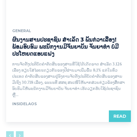
GENERAL
ຜົນງານສານປະຊາຊົນ ສຳເລັດ 3 ພັນກ່ວາເລື່ອງ!
ພ້ອມອົບຮົມ ພະນັກງານມີຈັນຍາບັນ ຈັນຍາທຳ ບໍ່ມີ
ປະໂຫຍດແອບແຝງ
ການຈັດຕັ້ງປະຕິບັດຄຳຕັດສິນຂອງສານທີ່ໃຊ້ໄດ້ເດັດຂາດ ສຳເລັດ 3.126
ເລື່ອງ ທຽບໃສ່ໄລຍະດຽວກັນຂອງປີຜ່ານມາເພີ່ມຂຶ້ນ 8,1% ແຕ່ໃນທົ່ວ
ປະເທດ ຄໍາຕັດສິນຂອງສານຢູ່ອົງການຈັດຕັ້ງປະຕິບັດຄຳຕັດສິນຂອງສານ
ມີເຖິງ 30.718 ເລື່ອງ, ຂະນະທີ່ ສສຊ ສະເໜີໃຫ້ພາກສ່ວນກ່ຽວຂ້ອງສຶຶກສາ
ອົບຮົມໃຫ້ພະນັກງານມີຈັນຍາບັນ ຈັນຍາທຳ ເຮັດວຽກຮັບໃຊ້ປະຊາຊົນ
ຫຼື...
INSIDELAOS
READ