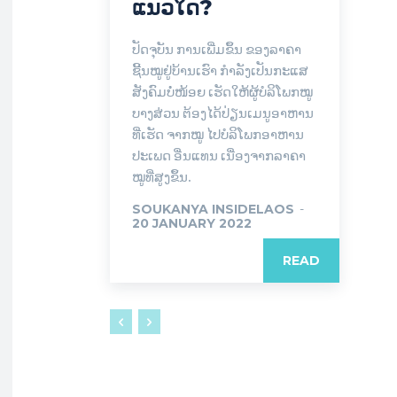
ແນວໃດ?
ປັດຈຸບັນ ການເພີ່ມຂຶ້ນ ຂອງລາຄາ
ຊີ້ນໝູຢູ່ບ້ານເຮົາ ກຳລັງເປັນກະແສ
ສັງຄົມບໍ່ໜ້ອຍ ເຮັດໃຫ້ຜູ້ບໍລິໂພກໝູ
ບາງສ່ວນ ຕ້ອງໄດ້ປ່ຽນເມນູອາຫານ
ທີ່ເຮັດ ຈາກໝູ ໄປບໍລິໂພກອາຫານ
ປະເພດ ອື່ນແທນ ເນື່ອງຈາກລາຄາ
ໝູທີ່ສູງຂຶ້ນ.
SOUKANYA INSIDELAOS
-
20 JANUARY 2022
READ