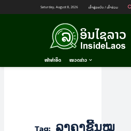
ເຂົ້າ​ສູ່​ລະ​ບົບ / ເຂົ້າ​ຮ່ວມ
Saturday, August 8, 2026
ໜ້າທຳອິດ
ໝວດຂ່າວ
ລາຄາຊີ້ນໝູ
Tag: