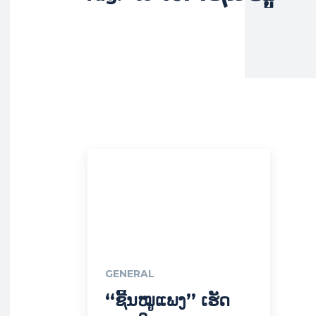
GENERAL
“ຊີ້ນໝູແພງ” ເຮັດ