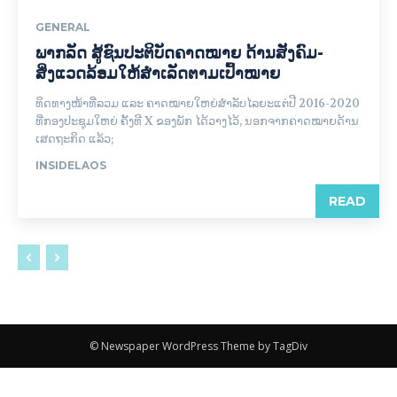
GENERAL
ພາກລັດ ສູ້ຊົນປະຕິບັດຄາດໝາຍ ດ້ານສັງຄົມ-
ສິ່ງແວດລ້ອມໃຫ້ສຳເລັດຕາມເປົ້າໝາຍ
ທິດ​ທາງ​ໜ້າ​ທີ່​ລວມ ​ແລະ ຄາດໝາຍ​ໃຫຍ່​ສໍາລັບ​ໄລຍະ​ແຕ່ປີ 2016-2020
ທີ່​ກອງ​ປະຊຸມໃຫຍ່​ ຄັ້ງ​ທີ X ຂອງ​ພັກ ​ໄດ້​ວາງ​ໄວ້, ນອກ​ຈາ​ກຄາດໝາຍດ້ານ
ເສດຖະກິດ ​ແລ້ວ;
INSIDELAOS
READ
© Newspaper WordPress Theme by TagDiv