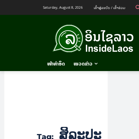
ເຂົ້າ​ສູ່​ລະ​ບົບ / ເຂົ້າ​ຮ່ວມ
Saturday, August 8, 2026
ໜ້າທຳອິດ
ໝວດຂ່າວ
ສິລະປະ
Tag: