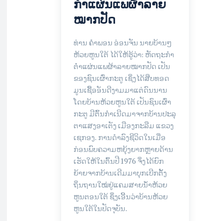
ກໍາແຜ່ນແພຜ້າລາຍ
ໝາກປັດ
ທ່ານ ຄໍາພອນ ອ່ອນຈັນ ນາຍບ້ານໆ
ຫ້ວຍຫູນໃຕ້ ໄດ້ໃຫ້ຮູ້ວ່າ: ຫັດຖະກໍາ
ຕໍ່າແຜ່ນແພຜ້າລາຍໝາກປັດ ເປັນ
ຂອງຊົນເຜົ່າກະຕູ ເຊິ່ງໄດ້ສືບທອດ
ມູນເຊື້ອອັນດີງາມມາແຕ່ດົນນານ
ໂດຍບ້ານຫ້ວຍຫູນໃຕ້ ເປັນຊົນເຜົ່າ
ກະຕູ ມີຕົ້ນກໍາເນີດມາຈາກບ້ານປະລຸ
ຕາແສງອາເຕັງ ເມືອງກະລືມ ແຂວງ
ເຊກອງ. ການດໍາລົງຊີວິດໃນເມື່ອ
ກ່ອນພົບຄວາມຫຍຸ້ງຍາກຫຼາຍດ້ານ
ເຮັດໃຫ້ໃນຕົ້ນປີ 1976 ຈຶ່ງໄດ້ຍົກ
ຍ້າຍຈາກບ້ານເດີມມາບຸກເບີກຕັ້ງ
ຖິ່ນຖານໃໝ່ຢູ່ແຄມສາຍນໍ້າຫ້ວຍ
ຫູນຕອນໃຕ້ ຊຶ່ງເອີ້ນວ່າບ້ານຫ້ວຍ
ຫູນໃຕ້ໃນປັດຈຸບັນ.