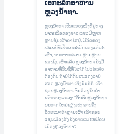
ເອກະລັກອາຫານ
ຫຼວງນ້ຳທາ.
ຫຼວງນ້ຳທາ ເປັນແຂວງໜຶ່ງທີ່ຢູ່ທາງ
ພາກເໜືອຂອງລາວ ແລະ ມີຫຼາກ
ຫຼາຍຊົນເຜົ່າອາໄສຢູ່, ມີຮີດຄອງ
ປະເພນີທີ່ເປັນເອກະລັກຂອງແຕ່ລະ
ເຜົ່າ, ນອກຈາກຄວາມຫຼາກຫຼາຍ
ຂອງຊົນເຜົ່າແລ້ວ ຫຼວງນ້ຳທາ ຍັງມີ
ອາຫານທີ່ຂຶ້ນຊື່ທີ່ໃຜໄດ້ໄປແວ່ແລ້ວ
ຕ້ອງກິນ ຖ້າບໍ່ໄດ້ກິນສະແດງວ່າບໍ່
ຮອດ ຫຼວງນ້ຳທາ ເຊິ່ງນັ້ນກໍ່ຄື: ເຂົ້າ
ຊອຍຫຼວງນ້ຳທາ. ຈົນຕິດຢູ່ໃນຄໍາ
ຂວັນຂອງແຂວງ: “ບັ້ນຮົບຫຼວງນ້ຳທາ
ພະທາດໃຫຍ່ຊຽງເປງ ຊາບຊຶ້ງ
ວັດທະນາທຳຫຼາຍເຜົ່າ ເຂົ້າຊອຍ
ແຊບເມືອງສິງ ລິງລາຍແພໄໝມ້ອນ
ເມືອງຫຼວງນ້ຳທາ”.