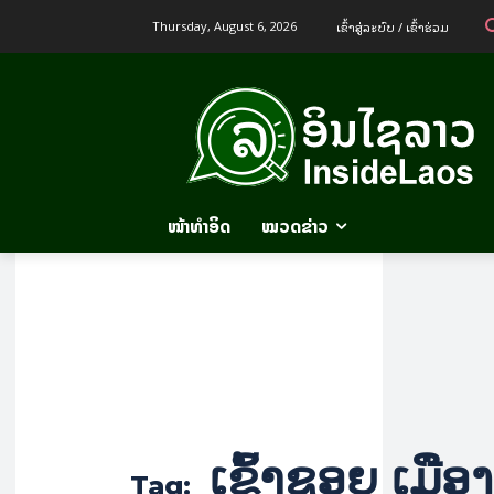
ເຂົ້າ​ສູ່​ລະ​ບົບ / ເຂົ້າ​ຮ່ວມ
Thursday, August 6, 2026
ໜ້າທຳອິດ
ໝວດຂ່າວ
ເຂົ້າຊອຍ ເມືອງ
Tag: