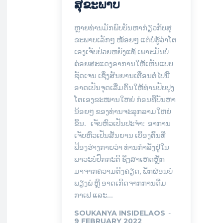
ສຸຂະພາບ
ຫຼາຍທ່ານມັກພົບບັນຫາກ່ຽວກັບສຸ
ຂະພາບເລັກໆ ໜ້ອຍໆ ແຕ່ບໍ່ຮູ້ວ່າໂຕ
ເອງເຈັບປ່ວຍຫຍັງແທ້ ເພາະມັນບໍ່
ຄ່ອຍສະແດງອາການໃຫ້ເຫັນແບບ
ຊັດເຈນ ເຊິ່ງສັນຍານເຕືອນຕໍ່ໄປນີ້
ອາດເປັນຈຸດເລີ່ມຕົ້ນໃຫ້ທ່ານປັບປຸງ
ໂຕເອງຂະໜານໃຫຍ່ ກ່ອນທີ່ບັນຫາ
ນ້ອຍໆ ຂອງທ່ານຈະລຸກລາມໃຫຍ່
ຂຶ້ນ. ເຈັບຫົວເປັນປະຈຳ: ອາການ
ເຈັບຫົວເປັນສັນຍານ ເບື້ອງຕົ້ນທີ່
ຟ້ອງຮ່າງກາຍວ່າ ທ່ານກຳລັງຢູ່ໃນ
ພາວະບໍ່ປົກກະຕິ ຊຶ່ງສາເຫດຫຼັກ
ມາຈາກຄວາມຕຶງຄຽດ, ພັກຜ່ອນບໍ່
ພຽງພໍ ຫຼື ອາດເກີດຈາກການດື່ມ
ກາເຟ ແລະ...
SOUKANYA INSIDELAOS
-
9 FEBRUARY 2022