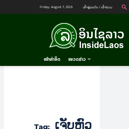
ເຂົ້າ​ສູ່​ລະ​ບົບ / ເຂົ້າ​ຮ່ວມ
Friday, August 7, 2026
ໜ້າທຳອິດ
ໝວດຂ່າວ
ເຈັບຫົວ
Tag: