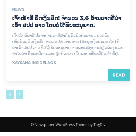
NEWS
ເຈົ້າໜ້າທີ່ ຢຶດເງິນສົດ! ຈໍານວນ 3,6 ລ້ານບາດທີ່ນຳ
ເຂົ້າ ສປປ ລາວ ໂດຍບໍ່ໄດ້ຮັບອະນຸຍາດ.
ເຈົ້າໜ້າທີ່ພາສີ ປະຈໍາດ່ານພາສີສາກົນຂົວມິດຕະພາບ I ກວດພົບ
ເຫັນພ້ອມຢຶດເງິນສົດຈໍານວນ 3,6 ລ້ານບາດ (ສະກຸນເງິນປະເທດໄທ) ທີ່
ນຳເຂົ້າ ສປປ ລາວ ທີ່ບໍ່ໄດ້ຮັບອະນຸຍາດຈາກຂະແໜງການກ່ຽວຂ້ອງ ແລະ
ນໍາໄປດໍາເນີນຄະດີຕາມລະບຽບກົດໝາຍ ໃນຂະນະທີ່ປະຕິບັດໜ້າທີ່ຢູ່.
XAYSANA INSIDELAOS
READ
© Newspaper WordPress Theme by TagDiv