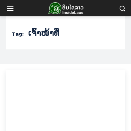
ເຈົ້າໜ້າທີ່
Tag: