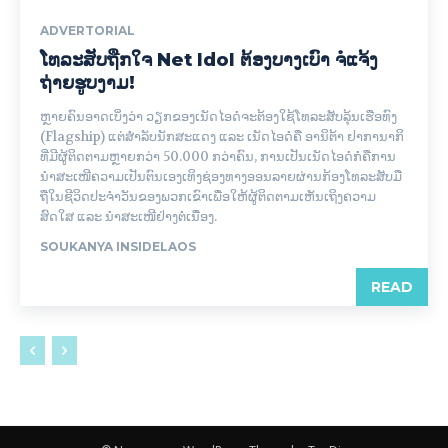
ADVERTORIAL
ໂທລະສັບຖືກໃຈ Net Idol ຕ້ອງບາງເບົາ ຈໍແຈ້ງ
ຖ່າຍຮູບງາມ!
ຫຼາຍຄົນອາດເບິ່ງວ່າ ວຽກຂອງເນັດໄອດໍຈະຕ້ອງໃຊ້ໂທລະສັບລຸ້ນເຮືອທົງ
(Flagship) ແຕ່ສໍາລັບນັກສະແດງ ແລະ ເນັດໄອດໍຄື ອານິຕ້າ ຢາການາກິ
ທີ່ມີຜູ້ຕິດຕາມຫຼາຍກວ່າ 50.000 ກວ່າຄົນ, ການເປັນເນັດໄອດໍກໍຄືການ
ນໍາສະເໜີຄວາມເປັນຕົນເອງເທິງຊ່ອງທາງອອນລາຍຜ່ານກ້ອງໂທລະສັບມື
ຖືໃນຊີວິດປະຈໍາວັນຂອງພວກເຂົາເພື່ອໃຫ້ຜູ້ຕິດຕາມເຫັນເຖິງຄວາມ
ສົດໃສ ແລະ ນໍາສະເໜີຢ່າງຕໍ່ເນື່ອງ.
SOUKANYA INSIDELAOS
READ