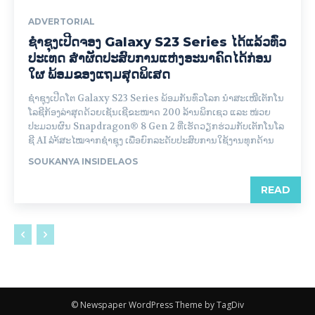
ADVERTORIAL
ຊຳຊຸງເປີດຈອງ Galaxy S23 Series ໄດ້ແລ້ວທົ່ວ
ປະເທດ ສຳຜັດປະສົບການແຫ່ງອະນາຄົດໄດ້ກ່ອນ
ໃຜ ພ້ອມຂອງແຖມສຸດພິເສດ
ຊຳຊຸງເປີດໂຕ Galaxy S23 Series ພ້ອມກັນທົ່ວໂລກ ນໍາສະເໜີເຕັກໂນ
ໂລຊີກ້ອງລ່າສຸດດ້ວຍເຊັນເຊີຂະໜາດ 200 ລ້ານພິກເຊວ ແລະ ໜ່ວຍ
ປະມວນຜົນ Snapdragon® 8 Gen 2 ທີ່ເຮັດວຽກຮ່ວມກັບເຕັກໂນໂລ
ຊີ AI ລຳ້ສະໄໝຈາກຊຳຊຸງ ເພື່ອຍົກລະດັບປະສົບການໃຊ້ງານທຸກດ້ານ
SOUKANYA INSIDELAOS
READ
© Newspaper WordPress Theme by TagDiv