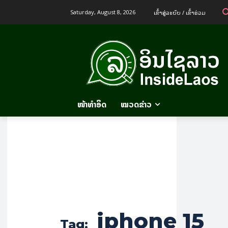
ເຂົ້າ​ສູ່​ລະ​ບົບ / ເຂົ້າ​ຮ່ວມ
Saturday, August 8, 2026
ໜ້າທຳອິດ
ໝວດຂ່າວ
iphone 15
Tag: