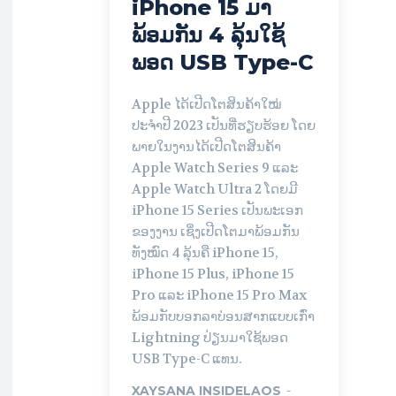
iPhone 15 ມາ
ພ້ອມກັນ 4 ລຸ້ນໃຊ້
ພອດ USB Type-C
Apple ໄດ້ເປີດໂຕສິນຄ້າໃໝ່
ປະຈຳປີ 2023 ເປັນທີ່ຮຽບຮ້ອຍ ໂດຍ
ພາຍໃນງານໄດ້ເປີດໂຕສິນຄ້າ
Apple Watch Series 9 ແລະ
Apple Watch Ultra 2 ໂດຍມີ
iPhone 15 Series ເປັນພະເອກ
ຂອງງານ ເຊິ່ງເປີດໂຕມາພ້ອມກັນ
ທັງໝົດ 4 ລຸ້ນຄື iPhone 15,
iPhone 15 Plus, iPhone 15
Pro ແລະ iPhone 15 Pro Max
ພ້ອມກັບບອກລາບ່ອນສາກແບບເກົ່າ
Lightning ປ່ຽນມາໃຊ້ພອດ
USB Type-C ແທນ.
XAYSANA INSIDELAOS
-