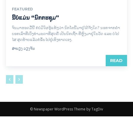
FEATURED
ນີ້ບໍ່ແມ່ນ “ນົກກະຊຸມ”
ຈົນມາຮອດມື້ນີ້ ກໍບໍ່ມີໃຜຮູ້ແທ້ໆວ່າ ນົກໂຕນີ້ມາຢູ່ໄດ້ຈັ່ງໃດ? ນອກຈາກຄຳ
ບອກເລົ່າທີ່ເບິ່ງທຳມະດາທີ່ສຸດຄື ເປັນນົກເຖົ້າ ທີ່ຫຼົງມາຢູ່ໃນວັດ ແລະ ບໍ່ໄປ
ໄສ ສຸດທ້າຍແລ້ວກໍຂຶ້ນໄປຢູ່ເທິງທາດເອງ.
ສຳນຽງ ວຽງຈັນ
READ
© Newspaper WordPress Theme by TagDiv