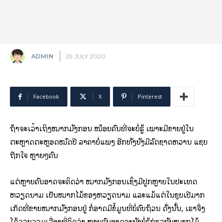
ADMIN
29 JULY 2020
Facebook
X
Pinterest
ຖ້າຈະເວົ້າເຖິງໝາກມັງກອນ ໜ້ອຍຄົນທີ່ຈະບໍ່ຮູ້ ເພາະມີຂາຍຢູ່ໃນ
ຕະຫຼາດຕະຫຼອດໝົດປີ ລາຄາບໍ່ແພງ ອີກທັງຍັງມີລົດຊາດຫວານ ແຊບ
ຖືກໃຈ ຫຼາຍໆຄົນ
ແຕ່ຫຼາຍຄົນອາດຈະຄິດວ່າ ໝາກມັງກອນເຊິ່ງມີປູກຫຼາຍໃນປະເທດ
ຫວຽດນາມ ເປັນໝາກໄມ້ຂອງຫວຽດນາມ ແລະແມ້ແຕ່ໃນຊຸບເປີມາກ
ເກັດທີ່ຂາຍໝາກມັງກອນຢູ່ ກໍ່ອາດມີຂໍ້ມູນທີ່ບໍ່ຄົບຖ້ວນ ດັ່ງນັ້ນ, ເຮົາຈື່ງ
ໄດ້ລວບລວມເລື່ອງທີ່ຄິດວ່າ ຫຼາຍຄົນອາດຈະຍັງບໍ່ຮູ້ກ່ຽວກັບໝາກໄມ້