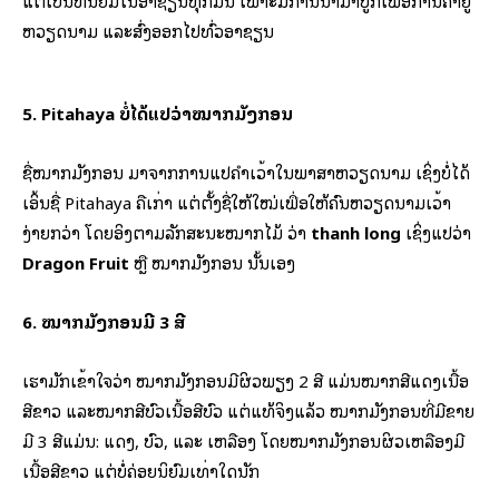
ແຕ່ເປັນທີ່ນິຍົມໃນອາຊຽນທຸກມື້ນີ້ ເພາະມີການນໍາມາປູກເພື່ອການຄ້າຢູ່
ຫວຽດນາມ ແລະສົ່ງອອກໄປທົ່ວອາຊຽນ
5. Pitahaya ບໍ່ໄດ້ແປວ່າໝາກມັງກອນ
ຊື່ໝາກມັງກອນ ມາຈາກການແປຄຳເວົ້າໃນພາສາຫວຽດນາມ ເຊິ່ງບໍ່ໄດ້
ເອິ້ນຊື່ Pitahaya ຄືເກົ່າ ແຕ່ຕັ້ງຊື່ໃຫ້ໃໝ່ເພື່ອໃຫ້ຄົນຫວຽດນາມເວົ້າ
ງ່າຍກວ່າ ໂດຍອິງຕາມລັກສະນະໝາກໄມ້ ວ່າ
thanh long
ເຊິ່ງແປວ່າ
Dragon Fruit
ຫຼື ໝາກມັງກອນ ນັ້ນເອງ
6. ໝາກມັງກອນມີ 3 ສີ
ເຮົາມັກເຂົ້າໃຈວ່າ ໝາກມັງກອນມີຜິວພຽງ 2 ສີ ແມ່ນໝາກສີແດງເນື້ອ
ສີຂາວ ແລະໝາກສີບົວເນື້ອສີບົວ ແຕ່ແທ້ຈິງແລ້ວ ໝາກມັງກອນທີ່ມີຂາຍ
ມີ 3 ສີແມ່ນ: ແດງ, ບົວ, ແລະ ເຫລືອງ ໂດຍໝາກມັງກອນຜິວເຫລືອງມີ
ເນື້ອສີຂາວ ແຕ່ບໍ່ຄ່ອຍນິຍົມເທົ່າໃດນັກ