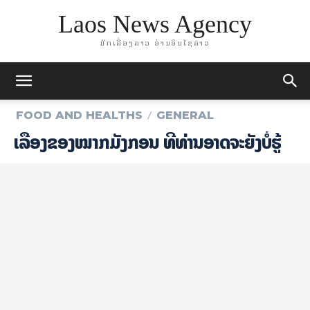
Laos News Agency
ມັກເລື່ອງລາວ ອ່ານອິນໄຊລາວ
FOOD AND HEALTHS
GENERAL
ເລື່ອງຂອງໝາກມັງກອນ ທີ່ທ່ານອາດຈະຍັງບໍ່ຮູ້