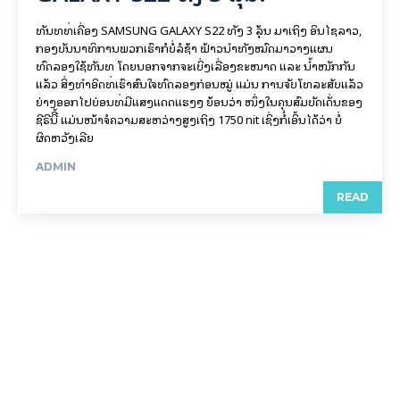
ທັນທີທີ່ເຄື່ອງ SAMSUNG GALAXY S22 ທັງ 3 ລຸ້ນ ມາເຖິງ ອິນໄຊລາວ,
ກອງບັນນາທິການພວກເຮົາກໍບໍ່ລໍຊ້າ ຟ້າວນຳທັງໝົດມາວາງແຜນ
ທົດລອງໃຊ້ທັນທີ ໂດຍນອກຈາກຈະເບິ່ງເລື່ອງຂະໜາດ ແລະ ນ້ຳໜັກກັນ
ແລ້ວ ສິ່ງທຳອິດທີ່ເຮົາສົນໃຈທົດລອງກ່ອນໝູ່ ແມ່ນ ການຈັບໂທລະສັບແລ້ວ
ຍ່າງອອກໄປບ່ອນທີ່ມີແສງແດດແຮງໆ ຍ້ອນວ່າ ໜຶ່ງໃນຄຸນສົມບັດເດັ່ນຂອງ
ຊີຣີນີີ້ ແມ່ນໜ້າຈໍຄວາມສະຫວ່າງສູງເຖິງ 1750 nit ເຊິ່ງກໍໍ່ເອິ້ນໄດ້ວ່າ ບໍ່
ຜິດຫວັງເລີຍ
ADMIN
READ