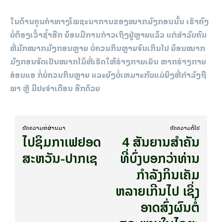
ໃນດ້ານຄຸນຄ່າທາງໂພຊະນາການຂອງໝາກມັງກອນນັ້ນ ເຮົາຄົງ
ບໍ່ຕ້ອງເວົ້າຊ້ຳອີກ ຍ້ອນມີການກ່າວເຖິງຢູ່ຫຼາຍແລ້ວ ແຕ່ສຳລັບຄົນ
ທີ່ມັກໝາກມັງກອນຫຼາຍ ບໍ່ຄວນກິນຫຼາຍຈົນເກິນໄປ ຍ້ອນໝາກ
ມັງກອນຈັດເປັນໝາກໄມ້ທີ່ເຮັດໃຫ້ຮ່າງກາຍເຍັນ ຫາກຮ່າງກາຍ
ອ່ອນແອ ກໍ່ບໍ່ຄວນກິນຫຼາຍ ແລະຍັງບໍ່ເຫມາະກັບແມ່ຍິງທີ່ກຳລັງຖື
ພາ ຫຼື ມີປະຈຳເດືອນ ອີກດ້ວຍ
ບົດ​ຄວາມ​ທີ່​ຜ່ານ​ມາ
ບົດ​ຄວາມ​ຕໍ່​ໄປ
ໄປຊິມກາເຟຢອດ
4 ສັນຍານສຳຄັນ
ສະຫວັນ-ປາກເຊ
ທີ່ບົ່ງບອກວ່າທ່ານ
ກຳລັງກິນເຄັມ
ຫລາຍເກີນໄປ ເຊິ່ງ
ອາດສົ່ງຜົນຕໍ່