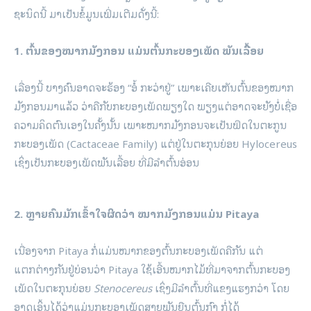
ຊະນິດນີ້ ມາເປັນຂໍ້ມູນເພີ່ມເຕີມດັ່ງນີ້:
1. ຕົ້ນຂອງໝາກມັງກອນ ແມ່ນຕົ້ນກະບອງເພັດ ພັນເລື້ອຍ
ເລື່ອງນີ້ ບາງຄົນອາດຈະຮ້ອງ “ອໍ້ ກະວ່າຢູ່” ເພາະເຄີຍເຫັນຕົ້ນຂອງໝາກ
ມັງກອນມາແລ້ວ ວ່າຄືກັບກະບອງເພັດພຽງໃດ ພຽງແຕ່ອາດຈະຍັງບໍ່ເຊື່ອ
ຄວາມຄິດຕົນເອງໃນຄັ້ງນັ້ນ ເພາະໝາກມັງກອນຈະເປັນພືດໃນຕະກູນ
ກະບອງເພັດ (Cactaceae Family) ແຕ່ຢູ່ໃນຕະກຸນຍ່ອຍ Hylocereus
ເຊິ່ງເປັນກະບອງເພັດພັນເລື້ອຍ ທີ່ມີລຳຕົ້ນອ່ອນ
2. ຫຼາຍຄົນມັກເຂົ້າໃຈຜິດວ່າ ໝາກມັງກອນແມ່ນ Pitaya
ເນື່ອງຈາກ Pitaya ກໍ່ແມ່ນໝາກຂອງຕົ້ນກະບອງເພັດຄືກັນ ແຕ່
ແຕກຕ່າງກັນຢູ່ບ່ອນວ່າ Pitaya ໃຊ້ເອີ້ນໝາກໄມ້ທີ່ມາຈາກຕົ້ນກະບອງ
ເພັດໃນຕະກຸນຍ່ອຍ
Stenocereus
ເຊິ່ງມີລໍາຕົ້ນທີ່ແຂງແຮງກວ່າ ໂດຍ
ອາດເອິ້ນໄດ້ວ່າແມ່ນກະບອງເພັດສາຍພັນຍືນຕົ້ນກົງ ກໍ່ໄດ້