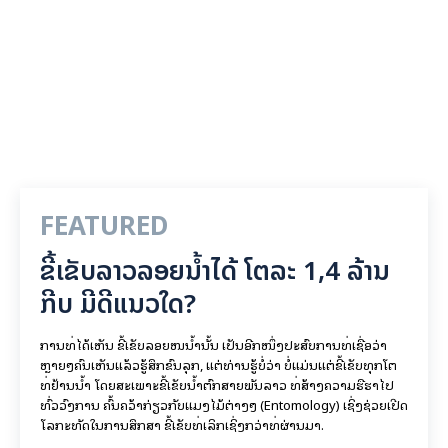
FEATURED
ຂີ້ເຂັບລາວລອຍນ້ຳໄດ້ ໂຕລະ 1,4 ລ້ານ
ກີບ ມີດີແນວໃດ?
ການທີ່ໄດ້ເຫັນ ຂີ້ເຂັບລອຍໜີນ້ຳນັ້ນ ເປັນອີກໜຶ່ງປະສົບການທີ່ເຊື່ອວ່າ
ຫຼາຍໆຄົນເຫັນແລ້ວຮູ້ສຶກຂົນລຸກ, ແຕ່ທ່ານຮູ້ບໍ່ວ່າ ບໍ່ແມ່ນແຕ່ຂີ້ເຂັບທຸກໂຕ
ທີ່ຢ້ານນ້ຳ ໂດຍສະເພາະຂີ້ເຂັບນ້ຳຕົກສາຍພັນລາວ ທີ່ສ້າງຄວາມຮືຮາໄປ
ທົ່ວວົງການ ຄົ້ນຄວ້າກ່ຽວກັບແມງໄມ້ຕ່າງໆ (Entomology) ເຊິ່ງຊ່ວຍເປີດ
ໂລກະທັດໃນການສຶກສາ ຂີ້ເຂັບທີ່ເລິກເຊິ່ງກວ່າທີ່ຜ່ານມາ.