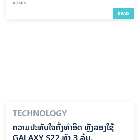
ADMIN
READ
TECHNOLOGY
ຄວາມປະທັບໃຈຄັ້ງທຳອິດ ຫຼັງລອງໃຊ້
GALAXY S22 ທັງ 3 ລຸ້ນ.