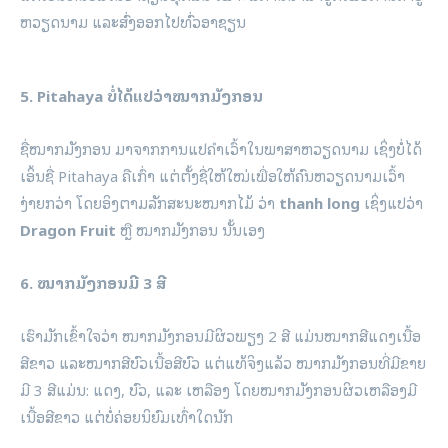
ຫວຽດນາມ ແລະສົ່ງອອກໄປທົ່ວອາຊຽນ
5. Pitahaya ບໍ່ໄດ້ແປວ່າໝາກມັງກອນ
ຊື່ໝາກມັງກອນ ມາຈາກການແປຄຳເວົ້າໃນພາສາຫວຽດນາມ ເຊິ່ງບໍ່ໄດ້
ເອິ້ນຊື່ Pitahaya ຄືເກົ່າ ແຕ່ຕັ້ງຊື່ໃຫ້ໃໝ່ເພື່ອໃຫ້ຄົນຫວຽດນາມເວົ້າ
ງ່າຍກວ່າ ໂດຍອິງຕາມລັກສະນະໝາກໄມ້ ວ່າ
thanh long
ເຊິ່ງແປວ່າ
Dragon Fruit
ຫຼື ໝາກມັງກອນ ນັ້ນເອງ
6. ໝາກມັງກອນມີ 3 ສີ
ເຮົາມັກເຂົ້າໃຈວ່າ ໝາກມັງກອນມີຜິວພຽງ 2 ສີ ແມ່ນໝາກສີແດງເນື້ອ
ສີຂາວ ແລະໝາກສີບົວເນື້ອສີບົວ ແຕ່ແທ້ຈິງແລ້ວ ໝາກມັງກອນທີ່ມີຂາຍ
ມີ 3 ສີແມ່ນ: ແດງ, ບົວ, ແລະ ເຫລືອງ ໂດຍໝາກມັງກອນຜິວເຫລືອງມີ
ເນື້ອສີຂາວ ແຕ່ບໍ່ຄ່ອຍນິຍົມເທົ່າໃດນັກ