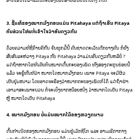
3. ຊື່ແທ້ຂອງໝາກມັງກອນແມ່ນ Pitahaya ແຕ່ຖ້າເອີ້ນ Pitaya
ຄົນສ່ວນໃຫ່ຍກໍ່ເຂົ້າໃຈວ່າອັນດຽວກັນ
ດ້ວຍຄວາມທີ່ຊື່ຄ້າຍຄືກັນ ຈົນທຸກມື້ນີ້ ຄົນຊາດຕະເວັນຕົກບາງຄົນ ກໍ່ຍັງ
ສັບສົນລະຫ່ວາງ Pitaya ກັບ Pitahaya ວ່າແມ່ນອັນດຽວກັນຫລືບໍ່ ?
ແຕ່ຖ້າຫາກໃຜທີ່ເຄີຍກິນໝາກຕົ້ນກະບອງເພັດ ທັງສອງຕະກຸນຍ່ອຍນີ້
ແລ້ວ ຈະຮູ້ທັນທີວ່າ ໝາກໃດໝາກມັງກອນ ເພາະ Pitaya ຈະມີຜີວ
ເປັນປຸ່ມໜາມ ໂດຍອາດຈະຮ້ອງວ່າໝາກກະບອງເພັດກໍ່ໄດ້ ແຕ່ຖ້າຜ່າ
ເອົາມາສະເພາະນວນ ກໍ່ຈະເບິ່ງຍາກໜ້ອຍໜຶ່ງ ວ່າໝາກໃດເປັນ Pitaya
ຫຼື ໝາກໃດເປັນ Pitahaya
4. ໝາກມັງກອນ ບໍ່ແມ່ນໝາກໄມ້ຂອງຫວຽດນາມ
ຕົ້ນກຳເນີດຂອງໝາກມັງກອນ ແມ່ນຢູ່ເມັກຊີໂກ ແລະ ອາເມຣີກາກາງ