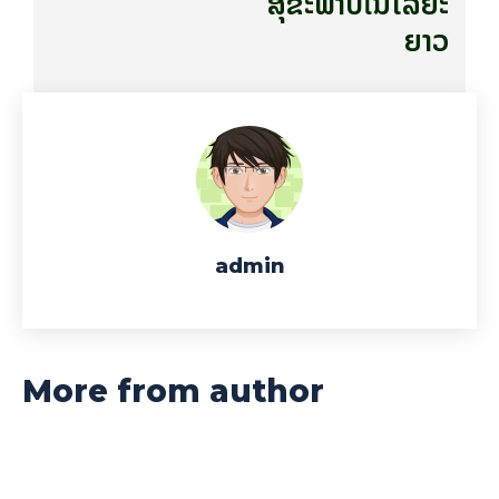
ສຸຂະພາບໃນໄລຍະ
ຍາວ
admin
More from author