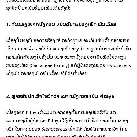
ຊະນິດນີ້ ມາເປັນຂໍ້ມູນເພີ່ມເຕີມດັ່ງນີ້:
1. ຕົ້ນຂອງໝາກມັງກອນ ແມ່ນຕົ້ນກະບອງເພັດ ພັນເລື້ອຍ
ເລື່ອງນີ້ ບາງຄົນອາດຈະຮ້ອງ “ອໍ້ ກະວ່າຢູ່” ເພາະເຄີຍເຫັນຕົ້ນຂອງໝາກ
ມັງກອນມາແລ້ວ ວ່າຄືກັບກະບອງເພັດພຽງໃດ ພຽງແຕ່ອາດຈະຍັງບໍ່ເຊື່ອ
ຄວາມຄິດຕົນເອງໃນຄັ້ງນັ້ນ ເພາະໝາກມັງກອນຈະເປັນພືດໃນຕະກູນ
ກະບອງເພັດ (Cactaceae Family) ແຕ່ຢູ່ໃນຕະກຸນຍ່ອຍ Hylocereus
ເຊິ່ງເປັນກະບອງເພັດພັນເລື້ອຍ ທີ່ມີລຳຕົ້ນອ່ອນ
2. ຫຼາຍຄົນມັກເຂົ້າໃຈຜິດວ່າ ໝາກມັງກອນແມ່ນ Pitaya
ເນື່ອງຈາກ Pitaya ກໍ່ແມ່ນໝາກຂອງຕົ້ນກະບອງເພັດຄືກັນ ແຕ່
ແຕກຕ່າງກັນຢູ່ບ່ອນວ່າ Pitaya ໃຊ້ເອີ້ນໝາກໄມ້ທີ່ມາຈາກຕົ້ນກະບອງ
ເພັດໃນຕະກຸນຍ່ອຍ
Stenocereus
ເຊິ່ງມີລໍາຕົ້ນທີ່ແຂງແຮງກວ່າ ໂດຍ
ອາດເອິ້ນໄດ້ວ່າແມ່ນກະບອງເພັດສາຍພັນຍືນຕົ້ນກົງ ກໍ່ໄດ້