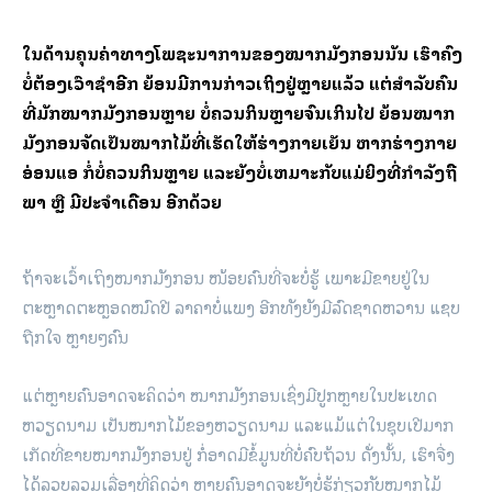
ໃນດ້ານຄຸນຄ່າທາງໂພຊະນາການຂອງໝາກມັງກອນນັ້ນ ເຮົາຄົງ
ບໍ່ຕ້ອງເວົ້າຊ້ຳອີກ ຍ້ອນມີການກ່າວເຖິງຢູ່ຫຼາຍແລ້ວ ແຕ່ສຳລັບຄົນ
ທີ່ມັກໝາກມັງກອນຫຼາຍ ບໍ່ຄວນກິນຫຼາຍຈົນເກິນໄປ ຍ້ອນໝາກ
ມັງກອນຈັດເປັນໝາກໄມ້ທີ່ເຮັດໃຫ້ຮ່າງກາຍເຍັນ ຫາກຮ່າງກາຍ
ອ່ອນແອ ກໍ່ບໍ່ຄວນກິນຫຼາຍ ແລະຍັງບໍ່ເຫມາະກັບແມ່ຍິງທີ່ກຳລັງຖື
ພາ ຫຼື ມີປະຈຳເດືອນ ອີກດ້ວຍ
ຖ້າຈະເວົ້າເຖິງໝາກມັງກອນ ໜ້ອຍຄົນທີ່ຈະບໍ່ຮູ້ ເພາະມີຂາຍຢູ່ໃນ
ຕະຫຼາດຕະຫຼອດໝົດປີ ລາຄາບໍ່ແພງ ອີກທັງຍັງມີລົດຊາດຫວານ ແຊບ
ຖືກໃຈ ຫຼາຍໆຄົນ
ແຕ່ຫຼາຍຄົນອາດຈະຄິດວ່າ ໝາກມັງກອນເຊິ່ງມີປູກຫຼາຍໃນປະເທດ
ຫວຽດນາມ ເປັນໝາກໄມ້ຂອງຫວຽດນາມ ແລະແມ້ແຕ່ໃນຊຸບເປີມາກ
ເກັດທີ່ຂາຍໝາກມັງກອນຢູ່ ກໍ່ອາດມີຂໍ້ມູນທີ່ບໍ່ຄົບຖ້ວນ ດັ່ງນັ້ນ, ເຮົາຈື່ງ
ໄດ້ລວບລວມເລື່ອງທີ່ຄິດວ່າ ຫຼາຍຄົນອາດຈະຍັງບໍ່ຮູ້ກ່ຽວກັບໝາກໄມ້