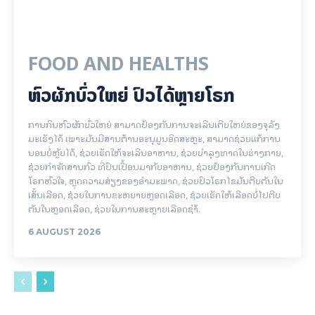
FOOD AND HEALTHS
ຫົວຜັກບົ່ວໃຫຍ່ ປົວໄດ້ຫຼາຍໂຣກ
ການກິນຫົວຜັກບົ່ວໃຫຍ່ ສາມາດປ້ອງກັນການຈະເລີນເຕີບໃຫຍ່ຂອງຈຸລັງ
ມະເຮັງໄດ້ ເພາະມັນມີສານຕ້ານອະນຸມູນອິດສະຫຼະ, ສາມາດຊ່ວຍແກ້ການ
ນອນບໍ່ຫຼັບໄດ້, ຊ່ວຍເຮັດໃຫ້ຈະເລີນອາຫານ, ຊ່ວຍບຳລຸງທາດໃນຮ່າງກາຍ,​
ຊ່ວຍກຳຈັດສານກົ່ວ ທີ່ປົນເປື້ອນມາກັບອາຫານ, ຊ່ວຍປ້ອງກັນການເກີດ
ໂຣກຫົວໃຈ,​ ຫຼຸດຄວາມສ່ຽງຂອງອຳມະພາດ, ຊ່ວຍປົວໂຣກໄຂມັນຕີບຕັນໃນ
ເສັ້ນເລືອດ, ຊ່ວຍໃນການຂະຫຍາຍຫຼອດເລືອດ, ຊ່ວຍເຮັດໃຫ້ເລືອດບໍ່ໄປຕີບ
ຕັນໃນຫຼອດເລືອດ, ຊ່ວຍໃນການສະຫຼາຍເລືອດຊຳ້.
6 AUGUST 2026