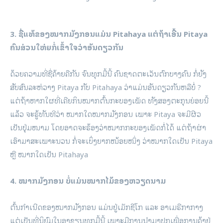
3. ຊື່ແທ້ຂອງໝາກມັງກອນແມ່ນ Pitahaya ແຕ່ຖ້າເອີ້ນ Pitaya
ຄົນສ່ວນໃຫ່ຍກໍ່ເຂົ້າໃຈວ່າອັນດຽວກັນ
ດ້ວຍຄວາມທີ່ຊື່ຄ້າຍຄືກັນ ຈົນທຸກມື້ນີ້ ຄົນຊາດຕະເວັນຕົກບາງຄົນ ກໍ່ຍັງ
ສັບສົນລະຫ່ວາງ Pitaya ກັບ Pitahaya ວ່າແມ່ນອັນດຽວກັນຫລືບໍ່ ?
ແຕ່ຖ້າຫາກໃຜທີ່ເຄີຍກິນໝາກຕົ້ນກະບອງເພັດ ທັງສອງຕະກຸນຍ່ອຍນີ້
ແລ້ວ ຈະຮູ້ທັນທີວ່າ ໝາກໃດໝາກມັງກອນ ເພາະ Pitaya ຈະມີຜີວ
ເປັນປຸ່ມໜາມ ໂດຍອາດຈະຮ້ອງວ່າໝາກກະບອງເພັດກໍ່ໄດ້ ແຕ່ຖ້າຜ່າ
ເອົາມາສະເພາະນວນ ກໍ່ຈະເບິ່ງຍາກໜ້ອຍໜຶ່ງ ວ່າໝາກໃດເປັນ Pitaya
ຫຼື ໝາກໃດເປັນ Pitahaya
4. ໝາກມັງກອນ ບໍ່ແມ່ນໝາກໄມ້ຂອງຫວຽດນາມ
ຕົ້ນກຳເນີດຂອງໝາກມັງກອນ ແມ່ນຢູ່ເມັກຊີໂກ ແລະ ອາເມຣີກາກາງ
ແຕ່ເປັນທີ່ນິຍົມໃນອາຊຽນທຸກມື້ນີ້ ເພາະມີການນໍາມາປູກເພື່ອການຄ້າຢູ່