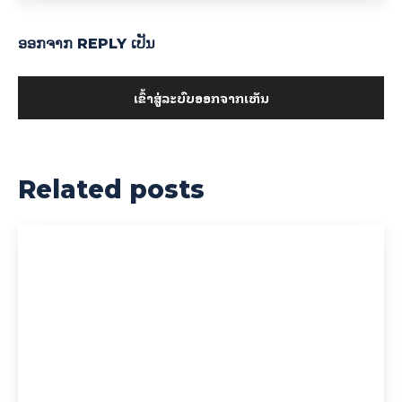
ອອກ​ຈາກ REPLY ເປັນ
ເຂົ້າ​ສູ່​ລະ​ບົບ​ອອກ​ຈາກ​ເຫັນ
Related posts