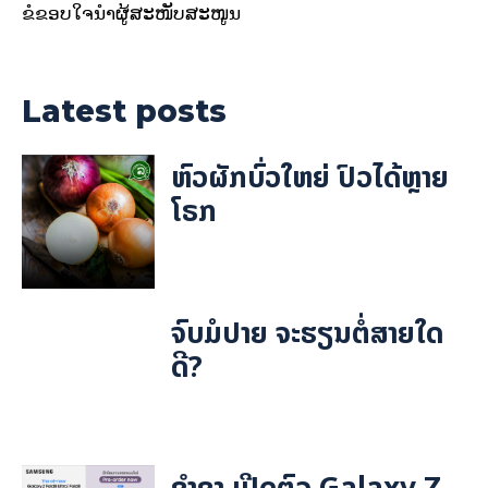
ຂໍຂອບໃຈນຳຜູ້ສະໜັບສະໜູນ
Latest posts
ຫົວຜັກບົ່ວໃຫຍ່ ປົວໄດ້ຫຼາຍ
ໂຣກ
ຈົບມໍປາຍ ຈະຮຽນຕໍ່ສາຍໃດ
ດີ?
ຊຳຊຸງ ເປີດຕົວ Galaxy Z