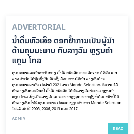
ADVERTORIAL
ນໍ້າດື່ມຫົວເສືອ ຕອກຢໍ້າການເປັນຜູ້ນຳ
ດ້ານຄຸນນະພາບ ກັບລາງວັນ ຫຼຽນຄຳ
ແກຼນ ໂກລ
ຄຸນນະພາບລະດັບສາກົນຂອງ ນໍ້າດື່ມຫົວເສືອ ທີ່ຜະລິດຈາກ ບໍລິສັດ ເບຍ
ລາວ ຈໍາກັດ ໄດ້ຖືກຢັ້ງຢືນອີກຄັ້ງ ດ້ວຍ ການໄດ້ຮັບ ລາງວັນດ້ານ
ຄຸນນະພາບສາກົນ ປະຈໍາປີ 2021 ຈາກ Monde Selection. ໃນການໄດ້
ຮັບລາງວັນຮອບໃໝ່ນີ້ ນໍ້າດື່ມຫົວເສືອ ໄດ້ຮັບລາງວັນປະເພດ ຫຼຽນຄໍາ
ແກຼນ ໂກລ ເຊິ່ງເປັນລາງວັນຄຸນນະພາບສູງສຸດ ພາຍຫຼັງທີ່ກ່ອນໜ້ານີ້ໄດ້
ຮັບລາງວັນນໍ້າດື່ມຄຸນນະພາບ ປະເພດ ຫຼຽນຄໍາ ຈາກ Monde Selection
ໄປແລ້ວໃນປີ 2003, 2006, 2013 ແລະ 2017.
ADMIN
READ