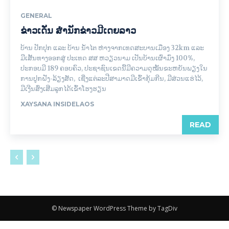
GENERAL
ຂ່າວເດັ່ນ ສຳນັກຂ່າວມີເດຍລາວ
ບ້ານ ປັກປຸກ ແລະ ບ້ານ ນ້ຳໄຕ ຫ່າງຈາກເທດສະບານເມືອງ 32km ແລະ
ມີເສັ້ນທາງອອກສູ່ ປະເທດ ສສ ຫວຽວນາມ ເປັນບ້ານເຜົ່າມົ່ງ 100%,
ປະກອບມີ 189 ຄອບຄົວ, ປະຊາຊົນເຂດນີ້ມີຄວາມດຸໝັ້ນຂະຫຍັນພຽງໃນ
ການປູກຝັງ-ລ້ຽງສັດ, ເຊີ່ງແຕ່ລະປີສາມາດມີເຂົ້າກຸ້ມກີນ, ມີສ່ວນແຮ່ໄວ້,
ມີເງີນສົ່ງເສີມລູກໄດ້ເຂົ້າໂຮງຮຽນ
XAYSANA INSIDELAOS
READ
© Newspaper WordPress Theme by TagDiv