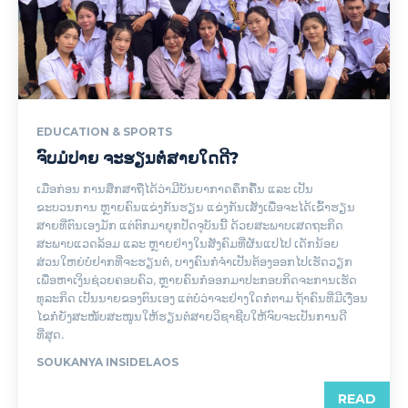
EDUCATION & SPORTS
ຈົບມໍປາຍ ຈະຮຽນຕໍ່ສາຍໃດດີ?
ເມື່ອກ່ອນ ການສຶກສາຖືໄດ້ວ່າມີບັນຍາກາດຄຶກຄື້ນ ແລະ ເປັນ
ຂະບວນການ ຫຼາຍຄົນແຂ່ງກັນຮຽນ ແຂ່ງກັນເສັງເພື່ອຈະໄດ້ເຂົ້າຮຽນ
ສາຍທີ່ຕົນເອງມັກ ແຕ່ຕົກມາຍຸກປັດຈຸບັນນີ້ ດ້ວຍສະພາບເສດຖະກິດ
ສະພາບແວດລ້ອມ ແລະ ຫຼາຍຢ່າງໃນສັງຄົມທີ່ຜັນແປໄປ ເດັກນ້ອຍ
ສ່ວນໃຫຍ່ບໍ່ຢາກທີ່ຈະຮຽນຕໍ່, ບາງຄົນກໍຈຳເປັນຕ້ອງອອກໄປເຮັດວຽກ
ເພື່ອຫາເງິນຊ່ວຍຄອບຄົວ, ຫຼາຍຄົນກໍອອກມາປະກອບກິດຈະການເຮັດ
ທຸລະກິດ ເປັນນາຍຂອງຕົນເອງ ແຕ່ບໍ່ວ່າຈະຢ່າງໃດກໍຕາມ ຖ້າຄົນທີ່ມີເງືອນ
ໄຂກໍຍັງສະໜັບສະໜູນໃຫ້ຮຽນຕໍ່ສາຍວິຊາຊີບໃຫ້ຈົບຈະເປັນການດີ
ທີ່ສຸດ.
SOUKANYA INSIDELAOS
READ