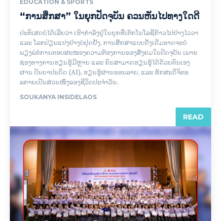
EDUCATION & SPORTS
“ການສຶກສາ” ໃນຍຸກປັດຈຸບັນ ຄວນຫັນໄປທາງໃດດີ
ປະຕິເສດບໍ່ໄດ້ເລີຍວ່າ ເຮົາກຳລັງຢູ່ໃນຍຸກທີ່ເຕັກໂນໂລຊີກ້າວໄປຢ່າງໄວວາ
ແລະ ໂລກປ່ຽນແປງຢ່າງບໍ່ຢຸດຢັ້ງ, ການສຶກສາແບບດັ້ງເດີມອາດຈະບໍ່
ພຽງພໍຕໍ່ການຕອບສະໜອງຄວາມຕ້ອງການຂອງສັງຄມໃນປັດຈຸບັນ ເພາະ
ຊ່ອງທາງການຮຽນຮູ້ມີຫຼາຍ ແລະ ຄົນສາມາດຮຽນຮູ້ໄດ້ດ້ວຍຕົນເອງ
ຜ່ານ ປັນຍາປະດິດ (AI), ຮຽນຮູ້ຜ່ານອອນລາຍ, ແລະ ທັກສະດິຈິຕອ
ລກາຍເປັນສ່ວນໜຶ່ງຂອງຊີວິດປະຈໍາວັນ.
SOUKANYA INSIDELAOS
READ