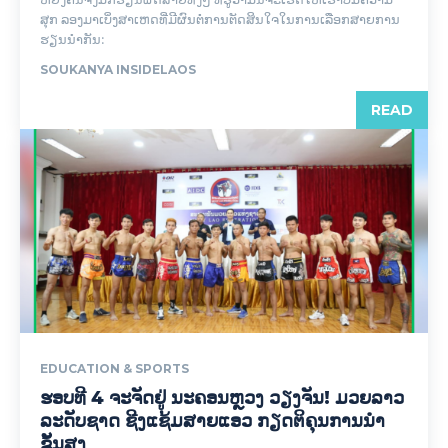
ສຸກ ລອງມາເບິ່ງສາເຫດທີ່ມີຜົນຕໍ່ການຕັດສິນໃຈໃນການເລືອກສາຍການ
ຮຽນນຳກັນ:
SOUKANYA INSIDELAOS
READ
EDUCATION & SPORTS
ຮອບທີ 4 ຈະຈັດຢູ່ ນະຄອນຫຼວງ ວຽງຈັນ! ມວຍລາວ
ລະດັບຊາດ ຊີງແຊ້ມສາຍແອວ ກຽດຕິຄຸນການນຳ
ຂັ້ນສູງ