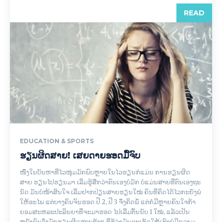
READ
EDUCATION & SPORTS
ຮຽນຜິດສາຍ! ເສຍດາຍຮອດມື້ຈົບ
ໜຶ່ງໃນບັນຫາທີ່ໄວໜຸ່ມມັກພົບຫຼາຍໃນໄວຮຽນກໍແມ່ນ ການຮຽນຜິດ
ສາຍ ຮຽນໄປຮຽນມາ ເລີ່ມຮູ້ສຶກວ່າຕົນເອງບໍ່ມັກ ບໍ່ແມ່ນສາຍທີ່ຕົນເອງຖະ
ນັດ ມັນບໍ່ໜ້າສົນໃຈ ເລີ່ມຢາກປ່ຽນສາຍຮຽນໃໝ່ ຄົນທີ່ຄິດໄດ້ໄວກະຍັງພໍ
ໃຫ້ອະໄພ ແຕ່ບາງຄົນຈົນຮອດ ປີ 2, ປີ 3 ຈຶ່ງຄິດພໍ້ ແຕ່ກໍມີຫຼາຍຄົນໃຈກ້າ
ຍອມສະຫລະປະລິນຍາທີ່ຈະມາຮອດ ໄປເລີ່ມຕົ້ນນັບ 1 ໃໝ່, ແລ້ວເປັນ
ຫຍັງຄົນຈຶ່ງມັກຮຽນຜິດສາຍທັງໆ ທີ່ຮູ້ວ່າມັນຈະເຮັດໃຫ້ເຮົາບໍ່ມີຄວາມ