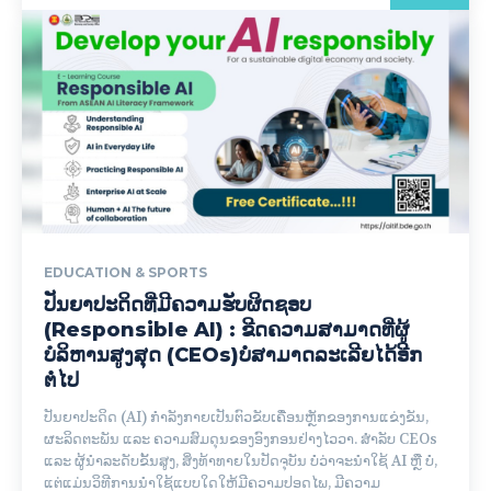
EDUCATION & SPORTS
ປັນຍາປະດິດທີ່ມີຄວາມຮັບຜິດຊອບ
(Responsible AI) : ຂີດຄວາມສາມາດທີ່ຜູ້
ບໍລິຫານສູງສຸດ (CEOs)ບໍ່ສາມາດລະເລີຍໄດ້ອີກ
ຕໍ່ໄປ
ປັນຍາປະດິດ (AI) ກຳລັງກາຍເປັນຕົວຂັບເຄື່ອນຫຼັກຂອງການແຂ່ງຂັນ,
ຜະລິດຕະພັນ ແລະ ຄວາມສົມດຸນຂອງອົງກອນຢ່າງໄວວາ. ສຳລັບ CEOs
ແລະ ຜູ້ນຳລະດັບຂັ້ນສູງ, ສິ່ງທ້າທາຍໃນປັດຈຸບັນ ບໍ່ວ່າຈະນຳໃຊ້ AI ຫຼື ບໍ່,
ແຕ່ແມ່ນວິທີການນຳໃຊ້ແບບໃດໃຫ້ມີຄວາມປອດໄພ, ມີຄວາມ