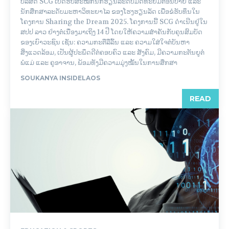
ບໍລິສັດ SCG ເປີດຮັບສະໝັກນັກຮຽນລະດັບມັດທະຍົມຕອນປາຍ ແລະ
ນັກສຶກສາລະດັບມະຫາວິທະຍາໄລ ຂອງໂຮງຮຽນລັດ ເພື່ອຂໍຮັບທຶນໃນ
ໂຄງການ Sharing the Dream 2025. ໂຄງການນີ້ SCG ດໍາເນີນຢູ່ໃນ
ສປປ ລາວ ຢ່າງຕໍ່ເນື່ອງມາເຖິງ 14 ປີ ໂດຍໃຫ້ຄວາມສໍາຄັນກັບຄຸນສົມບັດ
ຂອງເຍົາວະຊົນ ເຊັ່ນ: ຄວາມກະຕືລືລົ້ນ ແລະ ຄວາມໃສ່ໃຈຕໍ່ບັນຫາ
ສິ່ງແວດລ້ອມ, ເປັນຜູ້ປະພຶດດີຕໍ່ຄອບຄົວ ແລະ ສັງຄົມ, ມີຄວາມກະຕັນຍູຕໍ່
ພໍ່ແມ່ ແລະ ຄູອາຈານ, ພ້ອມທັງມີຄວາມມຸ່ງໝັ້ນໃນການສຶກສາ
SOUKANYA INSIDELAOS
READ