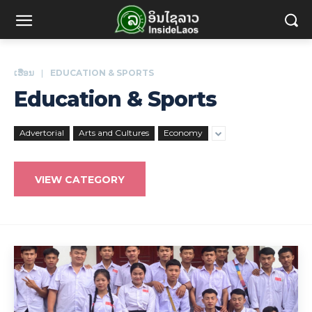
ເຮືອນ
EDUCATION & SPORTS
Education & Sports
Advertorial
Arts and Cultures
Economy
VIEW CATEGORY