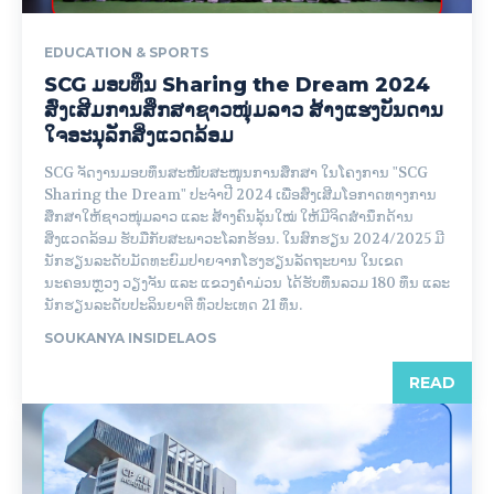
EDUCATION & SPORTS
SCG ມອບທຶນ Sharing the Dream 2024
ສົ່ງເສີມການສຶກສາຊາວໜຸ່ມລາວ ສ້າງແຮງບັນດານ
ໃຈອະນຸລັກສິ່ງແວດລ້ອມ
SCG ຈັດງານມອບທຶນສະໜັບສະໜູນການສຶກສາ ໃນໂຄງການ "SCG
Sharing the Dream" ປະຈຳປີ 2024 ເພື່ອສົ່ງເສີມໂອກາດທາງການ
ສຶກສາໃຫ້ຊາວໜຸ່ມລາວ ແລະ ສ້າງຄົນລຸ້ນໃໝ່ ໃຫ້ມີຈິດສຳນຶກດ້ານ
ສິ່ງແວດລ້ອມ ຮັບມືກັບສະພາວະໂລກຮ້ອນ. ໃນສົກຮຽນ 2024/2025 ມີ
ນັກຮຽນລະດັບມັດທະຍົມປາຍຈາກໂຮງຮຽນລັດຖະບານ ໃນເຂດ
ນະຄອນຫຼວງ ວຽງຈັນ ແລະ ແຂວງຄຳມ່ວນ ໄດ້ຮັບທຶນລວມ 180 ທຶນ ແລະ
ນັກຮຽນລະດັບປະລິນຍາຕີ ທົ່ວປະເທດ 21 ທຶນ.
SOUKANYA INSIDELAOS
READ