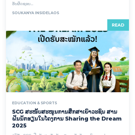
ຮັບຜິດຊອບ...
SOUKANYA INSIDELAOS
READ
EDUCATION & SPORTS
SCG ສະໜັບສະໜູນການສຶກສາເຍົາວະຊົນ ສານ
ຝັນນັກຮຽນໃນໂຄງການ Sharing the Dream
2025