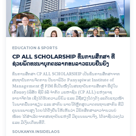
EDUCATION & SPORTS
CP ALL SCHOLARSHIP ທຶນການສຶກສາ ທີ່
ຊ່ວຍພັດທະນາບຸກຄະລາກອນລາວແບບຍືນຍົງ
ທຶນການສຶກສາ CP ALL SCHOLARSHIP ເປັນທຶນການສຶກສາຈາກ
ສະຖາບັນການຈັດການ ປັນຍາພິວັດ Panyapiwat Institute of
Management ຫຼື PIM ທີ່ເປັນໜຶ່ງໃນສະຖາບັນການສຶກສາ ທີ່ຢູ່ໃນ
ເຄືອຂອງ ບໍລິສັດ ຊີພີ ອໍລ໌ ຈໍາກັດ ມະຫາຊົນ (CP ALL) ແຫ່ງຣາຊ
ອານາຈັກໄທ ເຊິ່ງໄດ້ຮັບຄວາມນິຍົມ ແລະ ມີຊື່ສຽງໂດ່ງດັງ ລະດັບແຖວໜ້າ
ໃນພາກພື້ນອາຊຽນ ແລະ ສາກົນ ພາຍໃຕ້ຫຼັກສູດມາດຕະຖານສາກົນ ທີ່ມີ
ຄຸນນະພາບສູງ ໂດຍໄດ້ຢັ້ງຢືນໃຫ້ເຫັນວ່າ ມີນັກສຶກສາລາວຈໍານວນບໍ່
ໜ້ອຍ ໄດ້ສໍາເລັດຈາກສະຖາບັນແຫ່ງນີ້ ມີຄຸນນະພາບຈິງ, ໄດ້ອາຊີບວ່ອງໄວ
ແລະ ມີເງິນເດືອນທີ່ດີ.
SOUKANYA INSIDELAOS