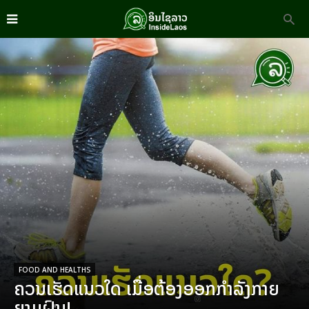
FOOD AND HEALTHS
ຄວນເຮັດແນວໃດ ເມື່ອຕ້ອງອອກກຳລັງກາຍ
ຍາມຝົນ!