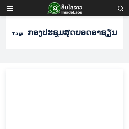
ກອງປະຊຸມສຸດຍອດອາຊຽນ
Tag: