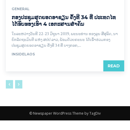
GENERAL
ກອງປະຊຸມສຸດຍອດອາຊຽນ ຄັ້ງທີ 34 ທີ່ ປະ​ເທດໄທ
ໄດ້ຮັບຮອງເອົາ 4 ເອກະສານສຳຄັນ
ໃນລະຫວ່າງວັນທີ 22-23 ມິຖຸນາ 2019, ພະນະທ່ານ ທອງລຸນ ສີສຸລິດ, ນາ​
ຍົກລັດ​ຖະ​ມົນ​ຕີ ແຫ່ງ ສປປ ລາວ, ພ້ອມດ້ວຍຄະນະ ໄດ້ເຂົ້າຮ່ວມກອງ
ປະຊຸມສຸດຍອດອາຊຽນ ຄັ້ງທີ 34 ທີ່ ບາງກອກ,...
INSIDELAOS
READ
© Newspaper WordPress Theme by TagDiv