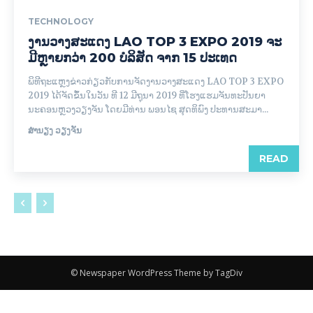
TECHNOLOGY
ງານວາງສະແດງ LAO TOP 3 EXPO 2019 ຈະ
ມີຫຼາຍກວ່າ 200 ບໍລິສັດ ຈາກ 15 ປະເທດ
ພິ​ທີຖະແຫຼງ​ຂ່າວ​ກ່ຽວ​ກັບ​ການ​ຈັດ​ງານວາງສະແດງ LAO TOP 3 EXPO
2019 ໄດ້ຈັດຂຶ້ນໃນວັນ ທີ 12 ມີຖຸນາ 2019 ທີ່ໂຮງແຮມຈັນທະປັນຍາ
ນະຄອນຫຼວງວຽງຈັນ ໂດຍມີທ່ານ ພອນໄຊ ສຸດທິພົງ ປະທານສະມາ...
ສຳນຽງ ວຽງຈັນ
READ
© Newspaper WordPress Theme by TagDiv