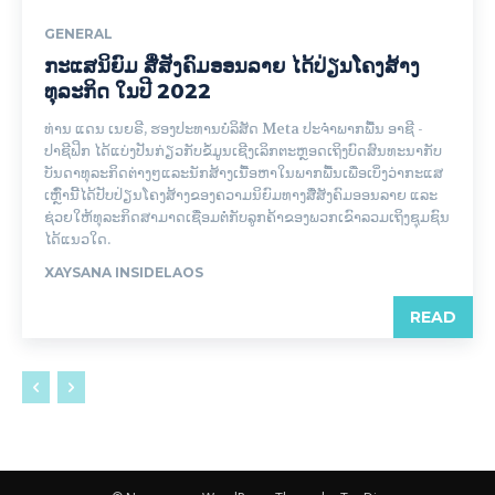
GENERAL
ກະແສນິຍົມ ສື່ສັງຄົມອອນລາຍ ໄດ້ປ່ຽນໂຄງສ້າງ
ທຸລະກິດ ໃນປີ 2022
ທ່ານ ແດນ ເນຍຣີ, ຮອງປະທານບໍລິສັດ Meta ປະຈຳພາກພື້ນ ອາຊີ -
ປາຊີຟິກ ໄດ້ແບ່ງປັນກ່ຽວກັບຂໍ້ມູນເຊີງເລິກຕະຫຼອດເຖິງບົດສົນທະນາກັບ
ບັນດາທຸລະກິດຕ່າງໆແລະນັກສ້າງເນື້ອຫາໃນພາກພື້ນເພື່ອເບິ່ງວ່າກະແສ
ເຫຼົົ່ານີ້ໄດ້ປັບປ່ຽນໂຄງສ້າງຂອງຄວາມນິຍົມທາງສື່ສັງຄົມອອນລາຍ ແລະ
ຊ່ວຍໃຫ້ທຸລະກິດສາມາດເຊື່ອມຕໍ່ກັບລູກຄ້າຂອງພວກເຂົາລວມເຖິງຊຸມຊົນ
ໄດ້ແນວໃດ.
XAYSANA INSIDELAOS
READ