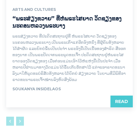
ARTS AND CULTURES
“ພຣະສ່ຽງທວາຍ” ທີ່ຫໍພຣະໄສຍາດ ວັດຊຽງທອງ
ນະຄອນຫລວງພຣະບາງ
ພຣະສ່ຽງທວາຍ ທີ່ປະດິດສະຖານຢູ່ທີ່ ຫໍພຣະໄສຍາດ ວັດຊຽງທອງ
ນະຄອນຫລວງພຣະບາງ ເປັນພຣະເກົ່າແກ່ອີກອົງຫນຶ່ງ ທີ່ຜູ້ຄົນທັງຫລາຍ
ໄດ້ສຳຜັດ ແລະຍົກຍໍຂຶ້ນເປັນປະຈຳ ພຣະອົງນີ້ເປັນເນື້ອທອງສຳຣິດ ສີອອກ
ທອງນາກ ເປັນພຣະປັດເຈກພຣະພຸດທະເຈົ້າ ປະດິດສະຖານຢູ່ຫໍພຣະໄສ
ຍາດຂອງວັດຊຽງທອງ ເມື່ອກ່ອນແມ່ນເອົາໄວ້ຫໍແຫ່ງນີ້ເປັນປະຈຳ ເມື່ອ
ຫລາຍປີຜ່ານມາທາງວັດແມ່ນໄດ້ຂຶ້ນເກັບຮັກສາໄວ້ ແຕ່ຈະອາຣາດທະນາ
ລົງມາໃຫ້ພຸດທະບໍຣິສັດທັງຫລາຍໄດ້ຍົກຍໍ ສ່ຽງທວາຍ ໃນຍາມທີ່ມີພິທີອາ
ຣາດທະນາພຣະເຈົ້າໝ່ານລົງຫົດສົງພ້ອມ
SOUKANYA INSIDELAOS
READ