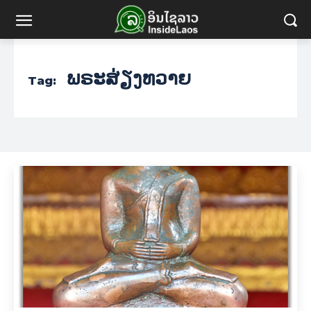
ພຣະສ່ຽງທວາຍ
Tag: