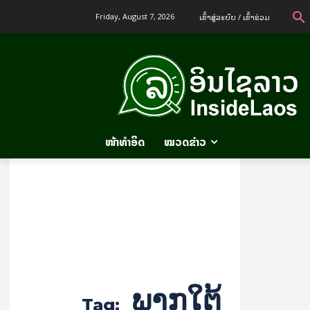
ເຂົ້າ​ສູ່​ລະ​ບົບ / ເຂົ້າ​ຮ່ວມ
Friday, August 7, 2026
ໜ້າທຳອິດ
ໝວດຂ່າວ
ພາກໃຕ້
Tag: