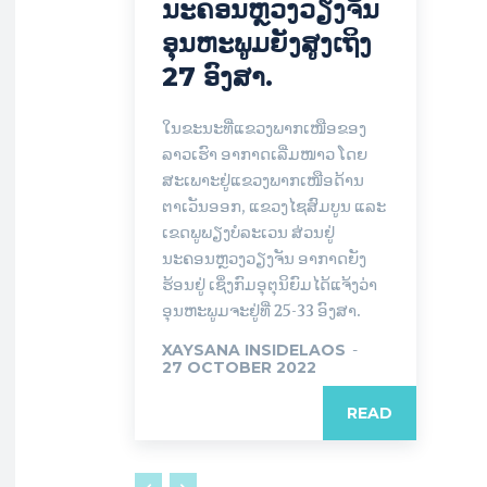
ນະຄອນຫຼວງວຽງຈັນ
ອຸນຫະພູມຍັງສູງເຖິງ
27 ອົງສາ.
ໃນຂະນະທີ່ແຂວງພາກເໜືອຂອງ
ລາວເຮົາ ອາກາດເລີ່ມໜາວ ໂດຍ
ສະເພາະຢູ່ແຂວງພາກເໜືອດ້ານ
ຕາເວັນອອກ, ແຂວງໄຊສົມບູນ ແລະ
ເຂດພູພຽງບໍລະເວນ ສ່ວນຢູ່
ນະຄອນຫຼວງວຽງຈັນ ອາກາດຍັງ
ຮ້ອນຢູ່ ເຊິ່ງກົມອຸຕຸນິຍົມໄດ້ແຈ້ງວ່າ
ອຸນຫະພູມຈະຢູ່ທີ່ 25-33 ອົງສາ.
XAYSANA INSIDELAOS
-
27 OCTOBER 2022
READ