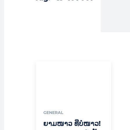
GENERAL
ຍາມໜາວ ທີ່ບໍ່ໜາວ!