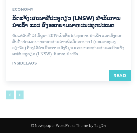
ECONOMY
ລັດແຈ້ງເສຍພາສີປະຕູດຽວ (LNSW) ສຳລັບການ
ນຳເຂົ້າ ແລະ ສົ່ງອອກຍານພາຫະນະທຸກປະເພດ
ນັບແຕ່ວັນທີ 24 ມິຖຸນາ 2019 ເປັນຕົ້ນໄປ, ທຸກການນໍາເຂົ້າ ແລະ ສົ່ງອອກ
ສິນຄ້າປະເພດພາຫະນະ ຜ່ານດ່ານຂົວມິດຕະພາບ 1 (ນະຄອນຫຼວງ
ວຽງຈັນ) ຕ້ອງໄດ້ດໍາເນີນການແຈ້ງຂໍ້ມູນ ແລະ ເອກະສານຜ່ານລະບົບແຈ້ງ
ພາສີປະຕູດຽວ (LNSW). ກົມການນຳເຂົ້າ...
INSIDELAOS
READ
© Newspaper WordPress Theme by TagDiv