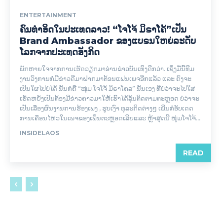
ENTERTAINMENT
ຄົນທຳອິດໃນປະເທດລາວ! “ໂຈໂຈ້ ມິຣາໂຄ້”ເປັນ
Brand Ambassador ຂອງແບຣນໃຫຍ່ລະດັບ
ໂລກຈາກປະເທດອັງກິດ
ພັກຫາຍໃຈຈາກການເຮັດວຽກມາອ່ານຂ່າວບັນເທິງດີກວ່າ. ເຊິ່ງມື້ນີ້ທີມ
ງານວົງການກໍ່ມີຂ່າວດີມາຝາກມາຕ້ອນແຟນເພຈອີກແລ້ວ ແລະ ຄົງຈະ
ເປັນໃຜໄປບໍ່ໄດ້ ນັ້ນກໍ່ຄື “ໜຸ່ມ ໂຈໂຈ້ ມິຣາໂຄລ” ນັ້ນເອງ ທີ່ບໍ່ວ່າຈະໄປໃສ
ເຮັດຫຍັງເປັນຕ້ອງມີຂ່າວຄາວມາໃຫ້ເຮົາໄດ້ລຸ້ນຕິດຕາມຕະຫຼອດ ບໍ່ວ່າຈະ
ເປັນເລື່ອງຜົນງານການຮ້ອງເພງ , ຮູບເງົາ ທຸລະກິດຕ່າງໆ ເພີ່ນກໍ່ອັບເດດ
ການເຄື່ອນໄຫວໃນເພຈຂອງເພິ່ນຕະຫຼອດເລີຍແລະ ຫຼ້າສຸດນີ້ ໜຸ່ມໂຈໂຈ້...
INSIDELAOS
READ