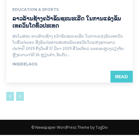
EDUCATION & SPORTS
ລາວລ້ານຊ້າງຄວ້າຂັນຊະນະເລີດ ໃນການແຂ່ງຂັນ
ເທຄວັນໂດທົ່ວປະເທດ
ສະໂມສອນ ລາວລ້ານຊ້າງ ຄວ້າຂັນຊະນະເລີດ ໃນການແຂ່ງຂັນເທຄວັນ
ໂດທົ່ວປະເທດ ຊີງຂັນປະທານສະຫະພັນເທຄວັນໂດແຫ່ງຊາດລາວ
ປະຈຳປີ 2019 ຄັ້ງວັນທີ 17 ມີນາ 2019 ທີ່ໄອເຕັກມໍ ນະຄອນຫຼວງວຽງຈັນ
ຫຼັງຄວາມາໄດ້ 16 ຫຼຽນຄຳ, ອັນດັບ...
INSIDELAOS
READ
© Newspaper WordPress Theme by TagDiv