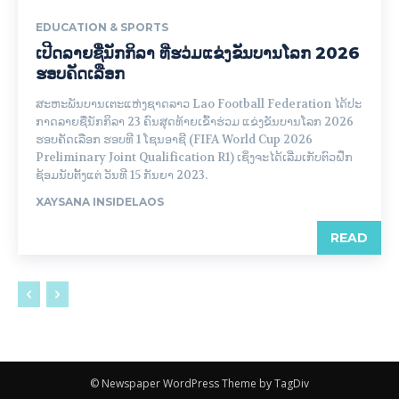
EDUCATION & SPORTS
ເປີດລາຍຊື່ນັກກິລາ ທີ່ຮວ່ມແຂ່ງຂັນບານໂລກ 2026
ຮອບຄັດເລືອກ
ສະຫະພັນບານເຕະແຫ່ງຊາດລາວ Lao Football Federation ໄດ້ປະ​
ກາດ​ລາຍ​ຊື່​ນັກ​ກິ​ລາ 23 ຄົນ​ສຸດ​ທ້າຍ​ເຂົ້າ​ຮ່ວມ ແຂ່ງຂັນບານໂລກ 2026
ຮອບຄັດເລືອກ ຮອບທີ 1 ໂຊນອາຊີ (FIFA World Cup 2026
Preliminary Joint Qualification R1) ເຊິ່ງຈະໄດ້ເລີ່ມເກັບຕົວຝຶກ
ຊ້ອມນັບຕັ້ງແຕ່ ວັນທີ 15 ກັນຍາ 2023.
XAYSANA INSIDELAOS
READ
© Newspaper WordPress Theme by TagDiv