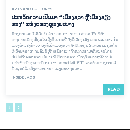
ARTS AND CULTURES
ປະ​ຫວັດ​ຄວາມ​ເປັນ​ມາ “ເມືອງຊວາ ຫຼື​ເມືອງຊຽງ
ທອງ” ​ແຫ່ງ​ແຂວງ​ຫຼວງພະບາງ
ນັກບູຮານຄະດີໄດ້ຄົ້ນພົບວ່າ ພວກມອນ ຂະແມ ກໍ່ອາດມີອິດທິພົນ
ທາງການເມືອງ ທີ່ຄຸມໄປເຖີງດິນຕອນນີ້ ຈື່ງມີເລື່ອງ ເມັງ ມອນ ຂອມ ກ່າວໃນ
ເລື່ອງທ້າວຮຸ່ງທ້າວເຈືອງ ຕີເອົາເມືອງຊວາ ສຳຫລັບກຸ່ມໄຕລາວແມ່ນກຸ່ມຄົນ
ທີ່ເວົ້າພາສາໄຕ ກຸ່ມຄົນນີ້ຢູ່ດິນເມືອງຊຽງດົງຊຽງທອງມາດົນນານໂດຍ
ປະປົນກັບພວກລາວະ ຕໍ່ມາໄດ້ມີບົດບາດການເມືອງຂື້ນພາຍຫລັງຂຸນລໍ
ມາຕີເອົາເມືອງຊວາເມື່ອປະມານ ສະຕະວັດທີ່ VIII. ຈາກຕຳນານບູຮານຄື
ພື້ນຂຸນບໍຣົມ ພົງສາວະດານຫລວງພະບາງແລະ...
INSIDELAOS
READ