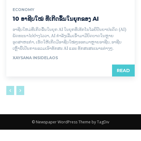
ECONOMY
10 ອາຊີບໃໝ່ ທີ່ເກີດຂຶ້ນໃນຍຸກຂອງ AI
ອາຊີບໃຫມ່ທີ່ເກີດຂື້ນໃນຍຸກ AI ໃນຍຸກທີ່ເທັກໂນໂລຍີປັນຍາປະດິດ (AI)
ພັດທະນາໄປຢ່າງໄວວາ, AI ກໍາລັງເລີ່ມເຂົ້າມາມີບົດບາດໃນຫຼາຍ
ອຸດສາຫະກຳ, ເຮັດໃຫ້ເກີດມີອາຊີບໃໝ່ໆອອກມາຫຼາຍອາຊີບ, ອາຊີບ
ເຫຼົ່ານີ້ເປັນການລວມເອົາທັກສະ AI ແລະ ທັກສະສະເພາະຕ່າງໆ.
XAYSANA INSIDELAOS
READ
© Newspaper WordPress Theme by TagDiv