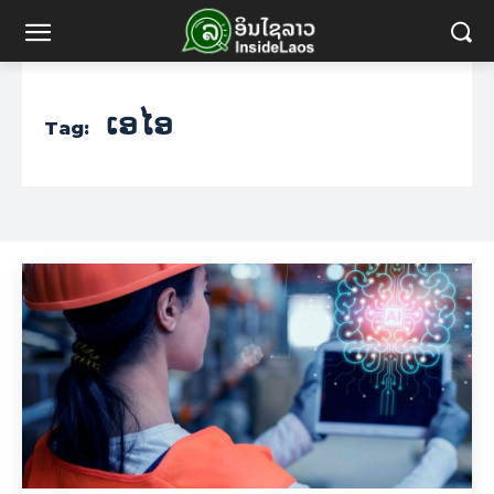
ເອໄອ
Tag: