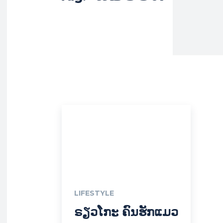
LIFESTYLE
ຣຽວໂກະ ຄົນຮັກແມວ