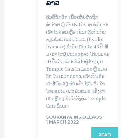
ລາວ
ຄົນທີ່ຮັກສັດ ເມື່ອເຫັນສັດຖືກ
ທຳຮ້າຍ ຫຼື ເຈັບໄຂ້ໄດ້ປ່ວຍ ກໍມັກຈະ
ເຂົ້າໄປຊ່ວຍເຫຼືອ ເຊັ່ນດຽວກັນກັບ
ຣຽວໂກະ ອີວະຕະເກະ (Ryoko
Iwatake) ຍິງຄົນ ຍີ່ປຸ່ນໄວ 43 ປີ, ທີ່
ມາອາໄສຢູ່ ປະເທດລາວ ໄດ້ປະມານ
10 ປີແລ້ວ ແລະ ກໍເປັນຜູ້ສ້າງກຸ່ມ
Temple Cats In Laos ຫຼື ແມວ
ວັດ ໃນ ປະເທດລາວ, ເຂົາເປັນຄົນ
ໜຶ່ງທີ່ມັກລ້ຽງສັດເປັນຊີວິດຈິດໃຈ
ໂດຍສະເພາະ ແມ່ນແມວ, ເຊິ່ງສາ
ເຫດຫຼັກໆ ທີ່ເຂົາຕັ້ງກຸ່ມ Temple
Cats ຂຶ້ນມາ
SOUKANYA INSIDELAOS
-
1 MARCH 2022
READ